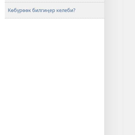
Көбүрөөк билгиңер келеби?