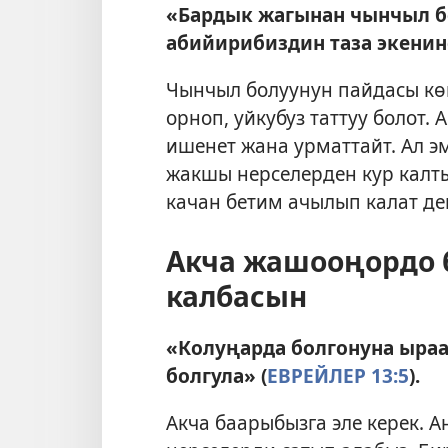
«Бардык жагынан чынчыл б
абийирибиздин таза экенин
Чынчыл болуунун пайдасы кө
орноп, уйкубуз таттуу болот.
ишенет жана урматтайт. Ал э
жакшы нерселерден кур калт
качан бетим ачылып калат де
Акча жашооңордо 
калбасын
«Колуңарда болгонуна ыраа
болгула» (
ЕВРЕЙЛЕР 13:5
).
Акча баарыбызга эле керек. 