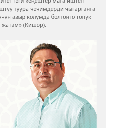
Китептеги кеңештер мага иштеп
штуу туура чечимдерди чыгарганга
чүн азыр колумда болгонго топук
 жатам» (Кишор).