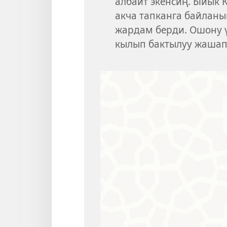
албайт экенсиң. Ыйык 
акча тапканга байланы
жардам берди. Ошону ү
кылып бактылуу жашап