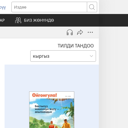
рүү
жаңы
Издөө
резе
АР
БИЗ ЖӨНҮНДӨ
ат)
ТИЛДИ ТАНДОО