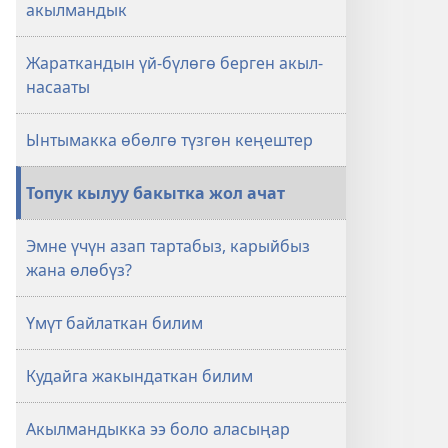
акылмандык
—
—
акылмандык
акылмандык
Жараткандын үй-бүлөгө берген акыл-
насааты
Ынтымакка өбөлгө түзгөн кеңештер
Топук кылуу бакытка жол ачат
Эмне үчүн азап тартабыз, карыйбыз
жана өлөбүз?
Үмүт байлаткан билим
Кудайга жакындаткан билим
Акылмандыкка ээ боло аласыңар