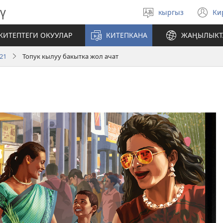
ү
кыргыз
Ки
Тилди
(
тандаңыз
те
КИТЕПТЕГИ ОКУУЛАР
КИТЕПКАНА
ЖАҢЫЛЫКТ
ач
21
Топук кылуу бакытка жол ачат