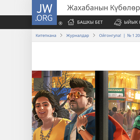
JW.ORG
Жахабанын Күбөлөр
БАШКЫ БЕТ
ЫЙЫК 
Китепкана
Журналдар
Ойгонгула! | № 1 20