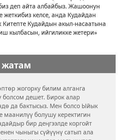
биз деп айта албайбыз. Жашоонун
 жеткибиз келсе, анда Кудайдан
 Китепте Кудайдын акыл-насаатына
иш кылбасын, ийгиликке жетери»
 жатам
птөр жогорку билим алганга
у болсом дешет. Бирок алар
ндө да бактысыз. Мен болсо Ыйык
е маанилүү болушу керектигин
ндайдыр бир деңгээлде коргойт
менен чыныгы сүйүүнү сатып ала