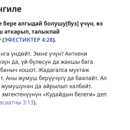
нгиле
 бере алгыдай болушу[буз] үчүн, өз
ш аткарып, талыкпай
 (
ЭФЕСТИКТЕР 4:28
).
нга үндөйт. Эмне үчүн? Анткени
зүн да, үй-бүлөсүн да жакшы бага
убаныч кошот. Жадагалса муктаж
т. Аны жумуш берүүчүсү да баалайт. Ал
 жумушунан да айрылып калбайт.
 эмгектенүүнүн «Кудайдын белеги» деп
асаатчы 3:13
).