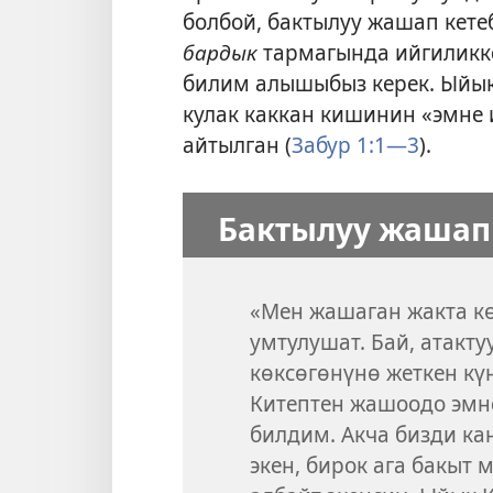
болбой, бактылуу жашап кете
бардык
тармагында ийгиликке
билим алышыбыз керек. Ыйык
кулак каккан кишинин «эмне 
айтылган (
Забур 1:1—3
).
Бактылуу жашап
«Мен жашаган жакта кө
умтулушат. Бай, атакту
көксөгөнүнө жеткен кү
Китептен жашоодо эмн
билдим. Акча бизди ка
экен, бирок ага бакыт 