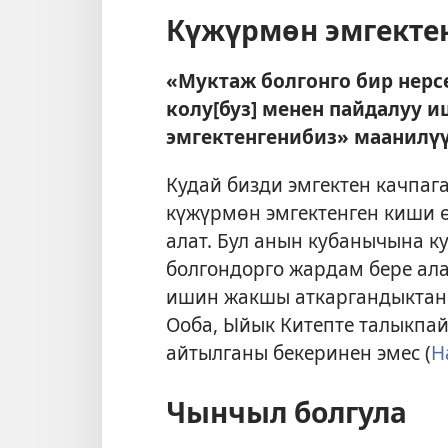
Күжүрмөн эмгекте
«Муктаж болгонго бир нерсе
колу[буз] менен пайдалуу и
эмгектенгенибиз» маанилүү
Кудай бизди эмгектен качпага
күжүрмөн эмгектенген киши ө
алат. Бул анын кубанычына к
болгондорго жардам бере ала
ишин жакшы аткаргандыктан
Ооба, Ыйык Китепте талыкпай
айтылганы бекеринен эмес (
Н
Чынчыл болгула