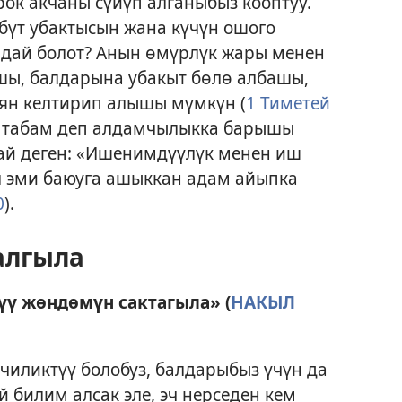
рок акчаны сүйүп алганыбыз кооптуу.
бүт убактысын жана күчүн ошого
ндай болот? Анын өмүрлүк жары менен
шы, балдарына убакыт бөлө албашы,
зыян келтирип алышы мүмкүн (
1 Тиметей
а табам деп алдамчылыкка барышы
й деген: «Ишенимдүүлүк менен иш
ал эми баюуга ашыккан адам айыпка
0
).
алгыла
ү жөндөмүн сактагыла» (
НАКЫЛ
иликтүү болобуз, балдарыбыз үчүн да
 билим алсак эле, эч нерседен кем