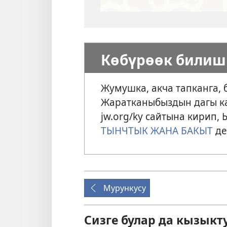
Көбүрөөк билиш 
Жумушка, акча тапканга, 
Жаратканыбыздын дагы к
jw.org/ky сайтына кирип
ТЫНЧТЫК ЖАНА БАКЫТ
де
Мурункусу
Сизге булар да кызыкт