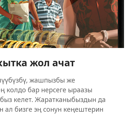
кытка жол ачат
лүүбүзбү, жашпызбы же
ң колдо бар нерсеге ыраазы
быз келет. Жаратканыбыздын да
н ал бизге эң сонун кеңештерин