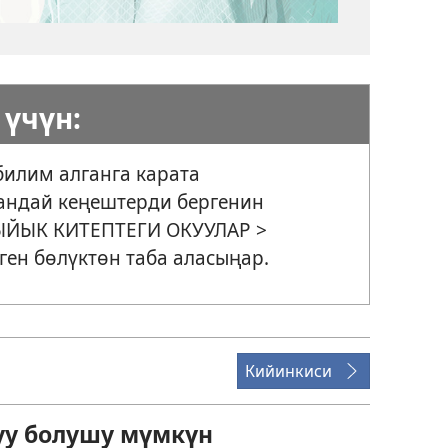
үчүн:
билим алганга карата
андай кеңештерди бергенин
, ЫЙЫК КИТЕПТЕГИ ОКУУЛАР >
ген бөлүктөн таба аласыңар.
Кийинкиси
уу болушу мүмкүн