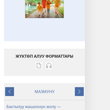
ЖҮКТӨП АЛУУ ФОРМАТТАРЫ
Адабиятты
Аудиолорду
жүктөп
жүктөп
алуу
алуу
форматтары
форматтары
МАЗМУНУ
ОЙГОНГУЛА!
ОЙГОНГУЛА!
Мурункусу
Кийинкиси
Бактылуу
Бактылуу
жашоонун
жашоонун
Бактылуу жашоонун жолу —
жолу
жолу