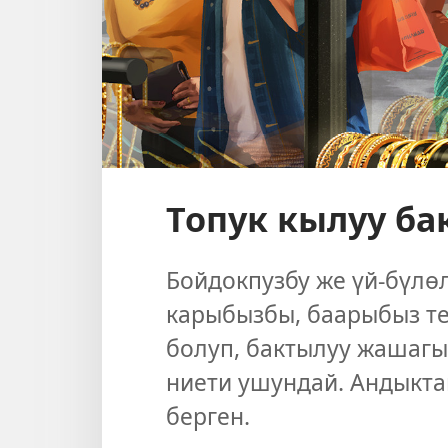
Топук кылуу ба
Бойдокпузбу же үй-бүлө
карыбызбы, баарыбыз те
болуп, бактылуу жашагы
ниети ушундай. Андыкта
берген.