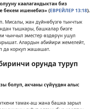
олууну каалагандыктан биз
е бекем ишенебиз» (
ЕВРЕЙЛЕР 13:18
).
п. Мисалы, жан дүйнөбүзгө тынчтык
 Андан тышкары, башкалар бизге
ми чынчыл эместер өздөрүн ушул
ырышат. Алардын абийири жемелейт,
п да коркуп жашашат.
биринчи орунда туруп
зы болуп, акчаны сүйүүдөн алыс
Анткени тамак-аш жана башка зарыл