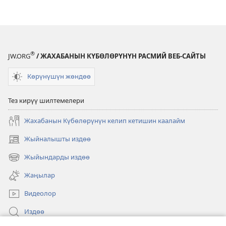
Кудай
Кудай
силерге
силерге
кам
кам
көрөбү?
көрөбү?
®
JW.ORG
/ ЖАХАБАНЫН КҮБӨЛӨРҮНҮН РАСМИЙ ВЕБ-САЙТЫ
Көрүнүшүн жөндөө
Тез кирүү шилтемелери
Жахабанын Күбөлөрүнүн келип кетишин каалайм
Жыйналышты издөө
(жаңы
терезе
Жыйындарды издөө
(жаңы
ачат)
терезе
Жаңылар
ачат)
Видеолор
Издөө