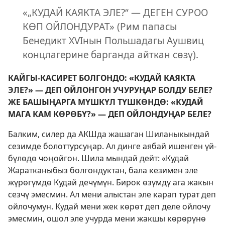
«„КУДАЙ КАЯКТА ЭЛЕ?“ — ДЕГЕН СУРОО
КӨП ОЙЛОНДУРАТ» (Рим папасы
Бенедикт XVIнын Польшадагы Аушвиц
концлагерине барганда айткан сөзү).
КАЙГЫ-КАСИРЕТ БОЛГОНДО: «КУДАЙ КАЯКТА
ЭЛЕ?» — ДЕП ОЙЛОНГОН УЧУРУҢАР БОЛДУ БЕЛЕ?
ЖЕ БАШЫҢАРГА МҮШКҮЛ ТҮШКӨНДӨ: «КУДАЙ
МАГА КАМ КӨРӨБҮ?» — ДЕП ОЙЛОНДУҢАР БЕЛЕ?
Балким, силер да АКШда жашаган Шиланыкындай
сезимде болоттурсуңар. Ал динге аябай ишенген үй-
бүлөдө чоңойгон. Шила мындай дейт: «Кудай
Жаратканыбыз болгондуктан, бала кезимен эле
жүрөгүмдө Кудай дечүмүн. Бирок өзүмдү ага жакын
сезчү эмесмин. Ал мени алыстан эле карап турат деп
ойлочумун. Кудай мени жек көрөт деп деле ойлочу
эмесмин, ошол эле учурда мени жакшы көрөрүнө