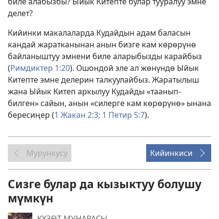
биле алабызбы? Ыйык Китепте булар тууралуу эмне
делет?
Кийинки макалаларда Кудайдын адам баласын
кандай жаратканынан анын бизге кам көрөрүнө
байланыштуу эмнени биле аларыбызды карайбыз
(
Римдиктер 1:20
). Ошондой эле ал жөнүндө Ыйык
Китепте эмне делерин талкуулайбыз. Жаратылыш
жана Ыйык Китеп аркылуу Кудайды «таанып-
билген» сайын, анын «силерге кам көрөрүнө» ынана
бересиңер (
1 Жакан 2:3;
1 Петир 5:7
).
Мурункусу
Кийинкиси
Сизге булар да кызыктуу болушу
мүмкүн
КҮЗӨТ МУНАРАСЫ