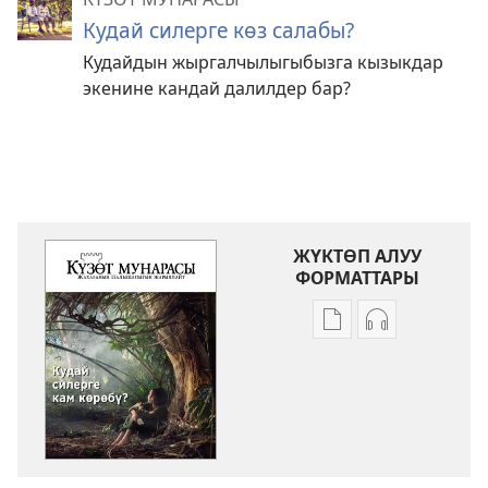
Кудай силерге көз салабы?
Кудайдын жыргалчылыгыбызга кызыкдар
экенине кандай далилдер бар?
ЖҮКТӨП АЛУУ
ФОРМАТТАРЫ
Адабиятты
Аудиолорду
жүктөп
жүктөп
алуу
алуу
форматтары
форматтары
КҮЗӨТ
КҮЗӨТ
МУНАРАСЫ
МУНАРАСЫ