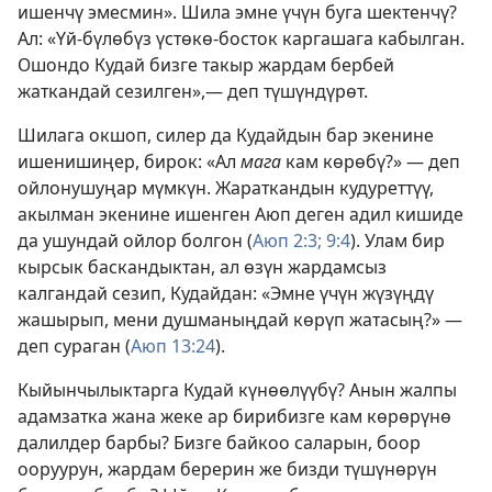
ишенчү эмесмин». Шила эмне үчүн буга шектенчү?
Ал: «Үй-бүлөбүз үстөкө-босток каргашага кабылган.
Ошондо Кудай бизге такыр жардам бербей
жаткандай сезилген»,— деп түшүндүрөт.
Шилага окшоп, силер да Кудайдын бар экенине
ишенишиңер, бирок: «Ал
мага
кам көрөбү?» — деп
ойлонушуңар мүмкүн. Жараткандын кудуреттүү,
акылман экенине ишенген Аюп деген адил кишиде
да ушундай ойлор болгон (
Аюп 2:3;
9:4
). Улам бир
кырсык баскандыктан, ал өзүн жардамсыз
калгандай сезип, Кудайдан: «Эмне үчүн жүзүңдү
жашырып, мени душманыңдай көрүп жатасың?» —
деп сураган (
Аюп 13:24
).
Кыйынчылыктарга Кудай күнөөлүүбү? Анын жалпы
адамзатка жана жеке ар бирибизге кам көрөрүнө
далилдер барбы? Бизге байкоо саларын, боор
ооруурун, жардам берерин же бизди түшүнөрүн