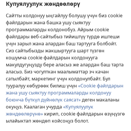
Бийлик өкүлдөрү үчүн маалымат
Купуялуулук жөндөөлөрү
Жардам
Сайтты колдонуу ыңгайлуу болушу үчүн биз cookie
файлдарын жана башка ушу сыяктуу
Тартуулар
программаларды колдонобуз. Айрым cookie
(жаңы
терезе
файлдары веб-сайтыбыз тийиштүү түрдө иштеши
ачат)
үчүн зарыл жана алардан баш тартууга болбойт.
ОНЛАЙН КИТЕПКАНА
(жаңы
Сиз сайтыбызды жакшыртууга шарт түзгөн
терезе
®
JW Hub
кошумча cookie файлдарын колдонууга
ачат)
(жаңы
макулдугуңузду бере аласыз же алардан баш тарта
терезе
®
JW Library
ачат)
аласыз. Биз чогулткан маалыматтар эч качан
сатылбайт, маркетинг үчүн колдонулбайт. Бул
Watchtower Library
тууралуу көбүрөөк билиш үчүн
«Cookie файлдарын
жана ушу сыяктуу программаларды колдонуу
боюнча бүткүл дүйнөлүк саясат»
деген макаланы
окуңуз. Каалаган учурда
«Купуялуулук
жөндөөлөрүнө»
кирип, cookie файлдарын өзүңүзгө
Copyright
© 2026 Watch Tower Bible and Tract Society of Pennsylvania.
КОЛДОНУУ ШАРТТАРЫ
|
КУПУЯЛУУЛУК САЯСАТЫ
|
КУПУЯЛУУЛУК
ылайыктап жөндөп койсоңуз болот.
М
ЖӨНДӨӨЛӨРҮ