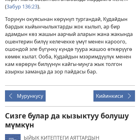
(
Забур 136:23
).
Торунун окуясынан көрүнүп тургандай, Кудайдын
бардык кыйынчылыктарды жок кылып, ар бир
адамдын көз жашын аарчый аларын жана жакында
ошентерин билүү келечекке үмүт менен кароого,
ошондой эле бүгүнкү күндө туура жашоо өткөрүүгө
көмөк кылат. Ооба, Кудайдын мээримдүүлүк менен
кам көрөрүн билүүнүн кайгы-муңга жык толгон
азыркы заманда да зор пайдасы бар.
Мурункусу
Кийинкиси
Сизге булар да кызыктуу болушу
мүмкүн
ЫЙЫК КИТЕПТЕГИ АЯТТАРДЫН