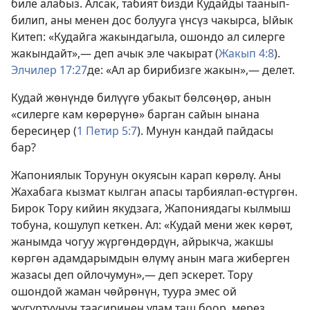
биле алабыз. Алсак, табият бизди Кудайды таанып-
билип, аны менен дос болууга үнсүз чакырса, Ыйык
Китеп: «Кудайга жакындагыла, ошондо ал силерге
жакындайт»,— деп ачык эле чакырат (
Жакып 4:8
).
Элчилер 17:27
де: «Ал ар бирибизге жакын»,— делет.
Кудай жөнүндө билүүгө убакыт бөлсөңөр, анын
«силерге кам көрөрүнө» барган сайын ынана
бересиңер (
1 Петир 5:7
). Мунун кандай пайдасы
бар?
Жапониялык Торунун окуясын карап көрөлү. Аны
Жахабага кызмат кылган апасы тарбиялап-өстүргөн.
Бирок Тору кийин якудзага, Жапониядагы кылмыш
тобуна, кошулуп кеткен. Ал: «Кудай мени жек көрөт,
жанымда чогуу жүргөндөрдүн, айрыкча, жакшы
көргөн адамдарымдын өлүмү анын мага жиберген
жазасы деп ойлочумун»,— деп эскерет. Тору
ошондой жаман чөйрөнүн, туура эмес ой
жүгүртүүнүн таасиринен улам таш боор, мерез