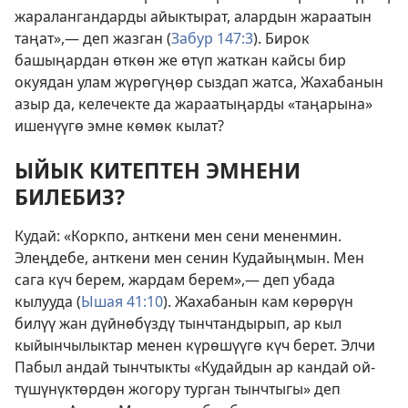
жаралангандарды айыктырат, алардын жараатын
таңат»,— деп жазган (
Забур 147:3
). Бирок
башыңардан өткөн же өтүп жаткан кайсы бир
окуядан улам жүрөгүңөр сыздап жатса, Жахабанын
азыр да, келечекте да жараатыңарды «таңарына»
ишенүүгө эмне көмөк кылат?
ЫЙЫК КИТЕПТЕН ЭМНЕНИ
БИЛЕБИЗ?
Кудай: «Коркпо, анткени мен сени мененмин.
Элеңдебе, анткени мен сенин Кудайыңмын. Мен
сага күч берем, жардам берем»,— деп убада
кылууда (
Ышая 41:10
). Жахабанын кам көрөрүн
билүү жан дүйнөбүздү тынчтандырып, ар кыл
кыйынчылыктар менен күрөшүүгө күч берет. Элчи
Пабыл андай тынчтыкты «Кудайдын ар кандай ой-
түшүнүктөрдөн жогору турган тынчтыгы» деп