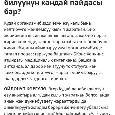
билүүнүн кандай пайдасы
бар?
Кудай организмибизди өзүн өзү калыбына
келтирүүгө жөндөмдүү кылып жараткан. Бир
жерибизди кесип же тытып алганда, же бир нерсе
кирип кеткенде, «алган жараатыбыз чоң болобу же
кичинеби, аны айыктыруу үчүн организмибизде
татаал процесстер жүрө баштайт» (Жонс Хопкинс
атындагы медициналык китепкана). Башкача
айтканда, ал дароо кан агууну токтотууга, кан
тамырларды кеңейтүүгө, жараатты айыктырууга,
ткандарды чыңдоого киришет.
ОЙЛОНУП КӨРГҮЛӨ.
Эгер Кудай денебизди өзүн
өзү айыктыра алгыдай кылып жараткан болсо, анда
анын жан дүйнөбүздөгү жарааттарды да
айыктырууга жардам берери жөнүндөгү убадасына
шектенишибиз керекпи? Бир пайгамбар: «Ал жүрөгү