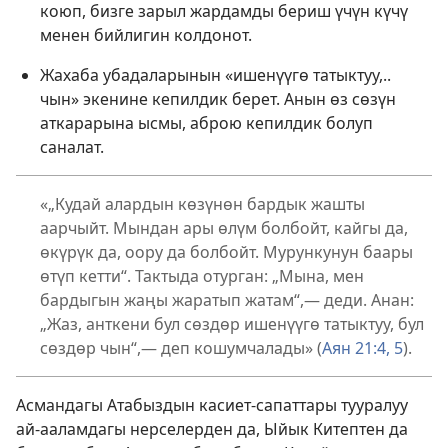
коюп, бизге зарыл жардамды бериш үчүн күчү
менен бийлигин колдонот.
Жахаба убадаларынын «ишенүүгө татыктуу,..
чын» экенине кепилдик берет. Анын өз сөзүн
аткарарына ысмы, аброю кепилдик болуп
саналат.
«„Кудай алардын көзүнөн бардык жашты
аарчыйт. Мындан ары өлүм болбойт, кайгы да,
өкүрүк да, оору да болбойт. Мурункунун баары
өтүп кетти“. Тактыда отурган: „Мына, мен
бардыгын жаңы жаратып жатам“,— деди. Анан:
„Жаз, анткени бул сөздөр ишенүүгө татыктуу, бул
сөздөр чын“,— деп кошумчалады» (
Аян 21:4, 5
).
Асмандагы Атабыздын касиет-сапаттары тууралуу
ай-ааламдагы нерселерден да, Ыйык Китептен да