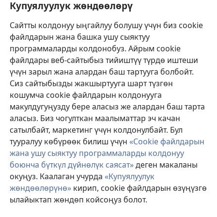
Бийлик өкүлдөрү үчүн маалымат
Купуялуулук жөндөөлөрү
Жардам
Сайтты колдонуу ыңгайлуу болушу үчүн биз cookie
файлдарын жана башка ушу сыяктуу
Тартуулар
программаларды колдонобуз. Айрым cookie
(жаңы
терезе
файлдары веб-сайтыбыз тийиштүү түрдө иштеши
ачат)
үчүн зарыл жана алардан баш тартууга болбойт.
ОНЛАЙН КИТЕПКАНА
(жаңы
Сиз сайтыбызды жакшыртууга шарт түзгөн
терезе
®
JW Hub
кошумча cookie файлдарын колдонууга
ачат)
(жаңы
макулдугуңузду бере аласыз же алардан баш тарта
терезе
®
JW Library
ачат)
аласыз. Биз чогулткан маалыматтар эч качан
сатылбайт, маркетинг үчүн колдонулбайт. Бул
Watchtower Library
тууралуу көбүрөөк билиш үчүн
«Cookie файлдарын
жана ушу сыяктуу программаларды колдонуу
боюнча бүткүл дүйнөлүк саясат»
деген макаланы
окуңуз. Каалаган учурда
«Купуялуулук
Copyright
© 2026 Watch Tower Bible and Tract Society of Pennsylvania.
жөндөөлөрүнө»
кирип, cookie файлдарын өзүңүзгө
КОЛДОНУУ ШАРТТАРЫ
|
КУПУЯЛУУЛУК САЯСАТЫ
|
КУПУЯЛУУЛУК
ылайыктап жөндөп койсоңуз болот.
М
ЖӨНДӨӨЛӨРҮ