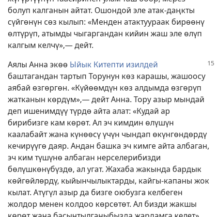
болуп калганын айтат. Ошондой эле атак-даңкты
сүйгөнүн сөз кылып: «Менден атактуураак бирөөнү
өлтүрүп, атымды чыгаргандан кийин жаш эле өлүп
калгым келчү»,— дейт.
Аялы Анна экөө
Ыйык Китепти изилдей
баштагандан тартып Торунун көз карашы, жашоосу
аябай өзгөргөн. «Күйөөмдүн көз алдымда өзгөрүп
жатканын көрдүм»,— дейт Анна. Тору азыр мындай
деп ишенимдүү түрдө айта алат: «Кудай ар
бирибизге кам көрөт. Ал эч кимдин өлүшүн
каалабайт жана күнөөсү үчүн чындап өкүнгөндөрдү
кечирүүгө даяр. Андан башка эч кимге айта албаган,
эч ким түшүнө албаган нерселерибизди
бөлүшкөнүбүздө, ал угат. Жахаба жакында бардык
көйгөйлөрдү, кыйынчылыктарды, кайгы-капаны жок
кылат. Атүгүл азыр да бизге оюбузга келбеген
жолдор менен колдоо көрсөтөт. Ал бизди жакшы
көрөт жана басынтылганыбызда жардамга келет»