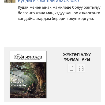
Кудайсыз жашай алабызбы?
Кудай менен ынак мамиледе болуу бактылуу
болгонго жана маңыздуу жашоо өткөргөнгө
кандайча жардам берерин окуп көргүлө.
ЖҮКТӨП АЛУУ
ФОРМАТТАРЫ
Адабиятты
Аудиолорду
жүктөп
жүктөп
алуу
алуу
форматтары
форматтары
КҮЗӨТ
КҮЗӨТ
МУНАРАСЫ
МУНАРАСЫ
Кудай
Кудай