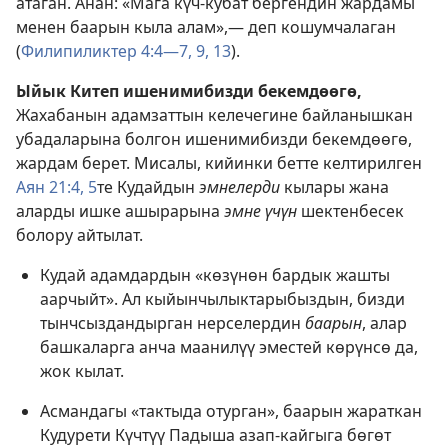
атаган. Анан: «Мага күч-кубат бергендин жардамы
менен баарын кыла алам»,— деп кошумчалаган
(
Филипиликтер 4:4—7,
9,
13
).
Ыйык Китеп ишенимибизди бекемдөөгө,
Жахабанын адамзаттын келечегине байланышкан
убадаларына болгон ишенимибизди бекемдөөгө,
жардам берет. Мисалы, кийинки бетте келтирилген
Аян 21:4, 5
те Кудайдын
эмнелерди
кылары жана
аларды ишке ашырарына
эмне үчүн
шектенбесек
болору айтылат.
Кудай адамдардын «көзүнөн бардык жашты
аарчыйт». Ал кыйынчылыктарыбыздын, бизди
тынчсыздандырган нерселердин
баарын
, алар
башкаларга анча маанилүү эместей көрүнсө да,
жок кылат.
Асмандагы «тактыда отурган», баарын жараткан
Кудурети Күчтүү Падыша азап-кайгыга бөгөт