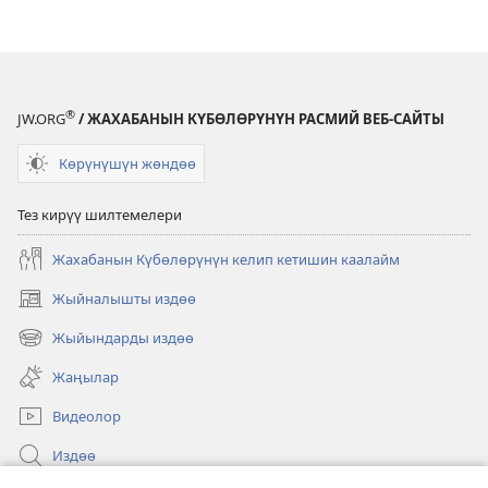
силерге
силерге
кам
кам
көрөбү?
көрөбү?
®
JW.ORG
/ ЖАХАБАНЫН КҮБӨЛӨРҮНҮН РАСМИЙ ВЕБ-САЙТЫ
Көрүнүшүн жөндөө
Тез кирүү шилтемелери
Жахабанын Күбөлөрүнүн келип кетишин каалайм
Жыйналышты издөө
(жаңы
терезе
Жыйындарды издөө
(жаңы
ачат)
терезе
Жаңылар
ачат)
Видеолор
Издөө