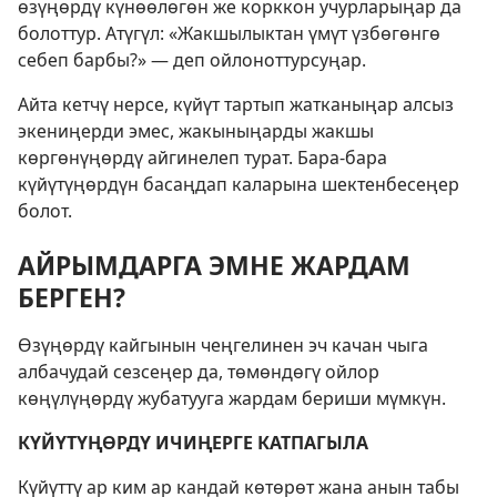
өзүңөрдү күнөөлөгөн же корккон учурларыңар да
болоттур. Атүгүл: «Жакшылыктан үмүт үзбөгөнгө
себеп барбы?» — деп ойлоноттурсуңар.
Айта кетчү нерсе, күйүт тартып жатканыңар алсыз
экениңерди эмес, жакыныңарды жакшы
көргөнүңөрдү айгинелеп турат. Бара-бара
күйүтүңөрдүн басаңдап каларына шектенбесеңер
болот.
АЙРЫМДАРГА ЭМНЕ ЖАРДАМ
БЕРГЕН?
Өзүңөрдү кайгынын чеңгелинен эч качан чыга
албачудай сезсеңер да, төмөндөгү ойлор
көңүлүңөрдү жубатууга жардам бериши мүмкүн.
КҮЙҮТҮҢӨРДҮ ИЧИҢЕРГЕ КАТПАГЫЛА
Күйүттү ар ким ар кандай көтөрөт жана анын табы