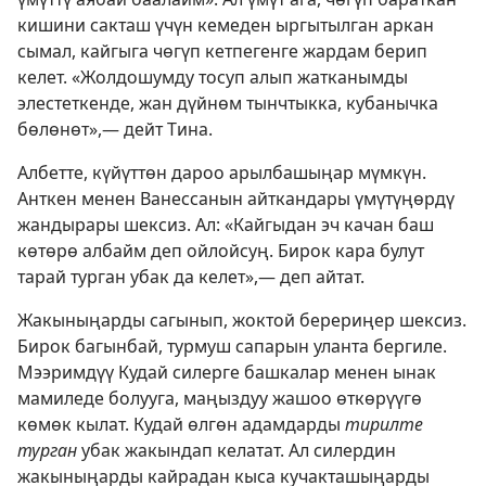
кишини сакташ үчүн кемеден ыргытылган аркан
сымал, кайгыга чөгүп кетпегенге жардам берип
келет. «Жолдошумду тосуп алып жатканымды
элестеткенде, жан дүйнөм тынчтыкка, кубанычка
бөлөнөт»,— дейт Тина.
Албетте, күйүттөн дароо арылбашыңар мүмкүн.
Анткен менен Ванессанын айткандары үмүтүңөрдү
жандырары шексиз. Ал: «Кайгыдан эч качан баш
көтөрө албайм деп ойлойсуң. Бирок кара булут
тарай турган убак да келет»,— деп айтат.
Жакыныңарды сагынып, жоктой берериңер шексиз.
Бирок багынбай, турмуш сапарын уланта бергиле.
Мээримдүү Кудай силерге башкалар менен ынак
мамиледе болууга, маңыздуу жашоо өткөрүүгө
көмөк кылат. Кудай өлгөн адамдарды
тирилте
турган
убак жакындап келатат. Ал силердин
жакыныңарды кайрадан кыса кучакташыңарды