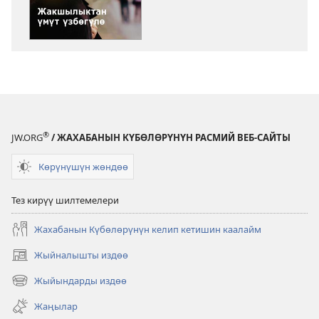
форматтары
форматтары
КҮЗӨТ
КҮЗӨТ
МУНАРАСЫ
МУНАРАСЫ
Жакшылыктан
Жакшылыкт
үмүт
үмүт
үзбөгүлө
үзбөгүлө
®
JW.ORG
/ ЖАХАБАНЫН КҮБӨЛӨРҮНҮН РАСМИЙ ВЕБ-САЙТЫ
Көрүнүшүн жөндөө
Тез кирүү шилтемелери
Жахабанын Күбөлөрүнүн келип кетишин каалайм
Жыйналышты издөө
(жаңы
терезе
Жыйындарды издөө
(жаңы
ачат)
терезе
Жаңылар
ачат)