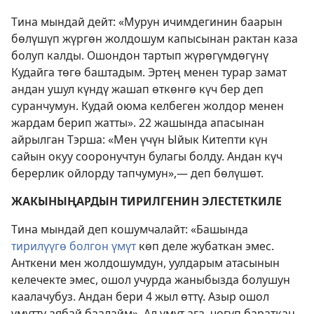
Тина мындай дейт: «Мурун ичимдегинин баарын
бөлүшүп жүргөн жолдошум капысынан рактан каза
болуп калды. Ошондон тартып жүрөгүмдөгүнү
Кудайга төгө баштадым. Эртең менен турар замат
андан ушул күндү жашап өткөнгө күч бер деп
суранчумун. Кудай оюма келбеген жолдор менен
жардам берип жатты». 22 жашында апасынан
айрылган Тэрша: «Мен үчүн Ыйык Китепти күн
сайын окуу сооронучтун булагы болду. Андан күч
берерлик ойлорду тапчумун»,— деп бөлүшөт.
ЖАКЫНЫҢАРДЫН ТИРИЛГЕНИН ЭЛЕСТЕТКИЛЕ
Тина мындай деп кошумчалайт: «Башында
тирилүүгө болгон үмүт
көп деле жубаткан эмес.
Анткени мен жолдошумдун, уулдарым атасынын
келечекте эмес, ошол учурда жаныбызда болушун
каалачубуз. Андан бери 4 жыл өттү. Азыр ошол
үмүттү аябай баалайм». Ал үмүт ага, чөгүп бараткан