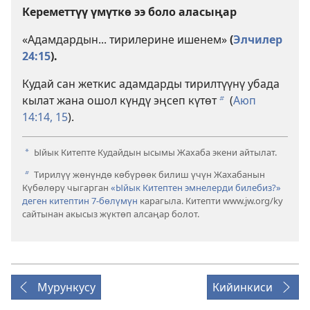
Кереметтүү үмүткө ээ боло аласыңар
«Адамдардын... тирилерине ишенем»
(
Элчилер
24:15
).
Кудай сан жеткис адамдарды тирилтүүнү убада
кылат жана ошол күндү эңсеп күтөт
(
Аюп
b
14:14, 15
).
Ыйык Китепте Кудайдын ысымы Жахаба экени айтылат.
a
Тирилүү жөнүндө көбүрөөк билиш үчүн Жахабанын
b
Күбөлөрү чыгарган
«Ыйык Китептен эмнелерди билебиз?»
деген китептин 7-бөлүмүн
карагыла. Китепти www.jw.org/ky
сайтынан акысыз жүктөп алсаңар болот.
Мурункусу
Кийинкиси