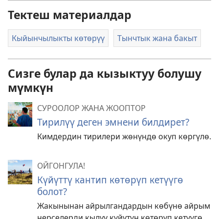
Тектеш материалдар
Кыйынчылыкты көтөрүү
Тынчтык жана бакыт
Сизге булар да кызыктуу болушу
мүмкүн
СУРООЛОР ЖАНА ЖООПТОР
Тирилүү деген эмнени билдирет?
Кимдердин тирилери жөнүндө окуп көргүлө.
ОЙГОНГУЛА!
Күйүттү кантип көтөрүп кетүүгө
болот?
Жакынынан айрылгандардын көбүнө айрым
нерселерди кылуу күйүтүн көтөрүп кетүүгө