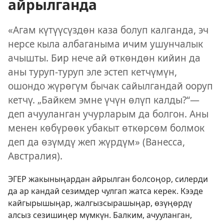
айрылганда
«Агам күтүүсүздөн каза болуп калганда, эч
нерсе кыла албаганыма ичим ушунчалык
ачышты. Бир нече ай өткөндөн кийин да
аны туруп-туруп эле эстеп кетчүмүн,
ошондо жүрөгүм бычак сайылгандай ооруп
кетчү. „Байкем эмне үчүн өлүп калды?“—
деп ачууланган учурларым да болгон. Аны
менен көбүрөөк убакыт өткөрсөм болмок
деп да өзүмдү жеп жүрдүм» (Ванесса,
Австралия).
ЭГЕР жакыныңардан айрылган болсоңор, силерди
да ар кандай сезимдер чулгап жатса керек. Кээде
кайгырышыңар, жалгызсырашыңар, өзүңөрдү
алсыз сезишиңер мүмкүн. Балким, ачууланган,