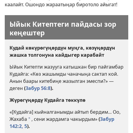
каалайт. Ошондо жараатыңар биротоло айыгат!
Ыйык Китептеги пайдасы зор
кеңештер
Кудай көкүрөгүңөрдүн муңга, көзүңөрдүн
жашка толгонуна кайдыгер карабайт
Ыйык Китепти жазууга катышкан бир пайгамбар
Кудайга: «Көз жашымды чаначыңа сактап кой.
Анын баары китебиңе жазылган эмеспи?» —
деген
(
Забур 56:8
).
Жүрөгүңөрдү Кудайга төккүлө
«[Кудайга] кыйналганымды айтып бердим... Оо,
Жахаба
, сени жардамга чакырдым»
(
Забур
a
142:2,
5
).