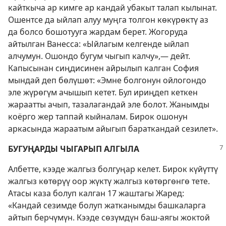
кайткыча ар кимге ар кандай убакыт талап кылынат.
Ошентсе да ыйлап алуу муңга толгон көкүрөктү аз
да болсо бошотууга жардам берет. Жогоруда
айтылган Ванесса: «Ыйлагым келгенде ыйлап
алчумун. Ошондо бугум чыгып калчу»,— дейт.
Капысынан сиңдисинен айрылып калган София
мындай деп бөлүшөт: «Эмне болгонун ойлогондо
эле жүрөгүм ачышып кетет. Бул ириңдеп кеткен
жараатты ачып, тазалагандай эле болот. Жанымды
коёрго жер таппай кыйналам. Бирок ошонун
аркасында жараатым айыгып бараткандай сезилет».
БУГУҢАРДЫ ЧЫГАРЫП АЛГЫЛА
Албетте, кээде жалгыз болгуңар келет. Бирок күйүттү
жалгыз көтөрүү оор жүктү жалгыз көтөргөнгө тете.
Атасы каза болуп калган 17 жаштагы Жаред:
«Кандай сезимде болуп жатканымды башкаларга
айтып берчүмүн. Кээде сөзүмдүн баш-аягы жоктой