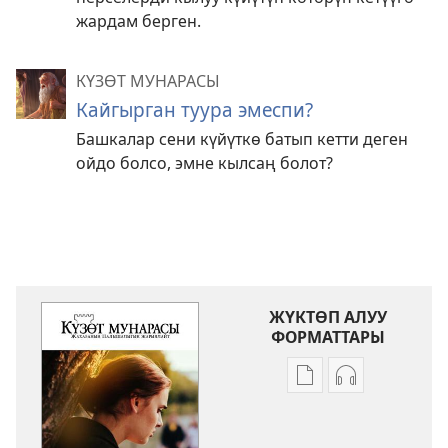
жардам берген.
КҮЗӨТ МУНАРАСЫ
Кайгырган туура эмеспи?
Башкалар сени күйүткө батып кетти деген
ойдо болсо, эмне кылсаң болот?
ЖҮКТӨП АЛУУ
ФОРМАТТАРЫ
Адабиятты
Аудиолорду
жүктөп
жүктөп
алуу
алуу