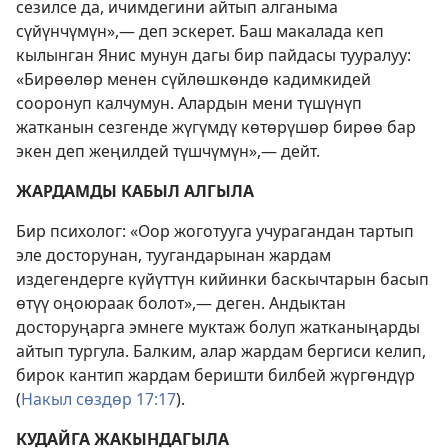
сезилсе да, ичимдегини айтып алганыма
сүйүнчүмүн»,— деп эскерет. Баш макалада кеп
кылынган Янис мунун дагы бир пайдасы тууралуу:
«Бирөөлөр менен сүйлөшкөндө кадимкидей
сооронуп калчумун. Алардын мени түшүнүп
жатканын сезгенде жүгүмдү көтөрүшөр бирөө бар
экен деп жеңилдей түшчүмүн»,— дейт.
ЖАРДАМДЫ КАБЫЛ АЛГЫЛА
Бир психолог: «Оор жоготууга учурагандан тартып
эле досторунан, туугандарынан жардам
издегендерге күйүттүн кийинки баскычтарын басып
өтүү оңоюраак болот»,— деген. Андыктан
досторуңарга эмнеге муктаж болуп жатканыңарды
айтып тургула. Балким, алар жардам бергиси келип,
бирок кантип жардам беришти билбей жүргөндүр
(
Накыл сөздөр 17:17
).
КУДАЙГА ЖАКЫНДАГЫЛА