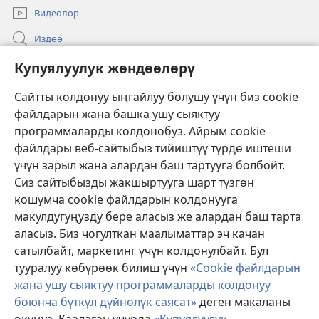
Видеолор
Издөө
Бийлик өкүлдөрү үчүн маалымат
Купуялуулук жөндөөлөрү
Жардам
Сайтты колдонуу ыңгайлуу болушу үчүн биз cookie
файлдарын жана башка ушу сыяктуу
Тартуулар
программаларды колдонобуз. Айрым cookie
(жаңы
терезе
файлдары веб-сайтыбыз тийиштүү түрдө иштеши
ачат)
үчүн зарыл жана алардан баш тартууга болбойт.
ОНЛАЙН КИТЕПКАНА
(жаңы
Сиз сайтыбызды жакшыртууга шарт түзгөн
терезе
®
JW Hub
кошумча cookie файлдарын колдонууга
ачат)
(жаңы
макулдугуңузду бере аласыз же алардан баш тарта
терезе
®
JW Library
ачат)
аласыз. Биз чогулткан маалыматтар эч качан
сатылбайт, маркетинг үчүн колдонулбайт. Бул
Watchtower Library
тууралуу көбүрөөк билиш үчүн
«Cookie файлдарын
жана ушу сыяктуу программаларды колдонуу
боюнча бүткүл дүйнөлүк саясат»
деген макаланы