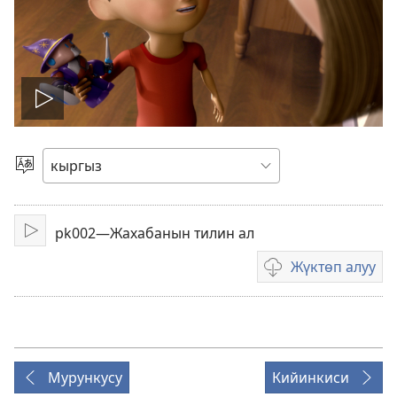
Видеону
ойнотуу
Тилди
тандаңыз
pk002—Жахабанын тилин ал
Ойнотуу
Жүктөп алуу
Видеону
жүктөп
алуу
форматтары
Мурункусу
Кийинкиси