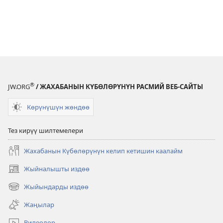
®
JW.ORG
/ ЖАХАБАНЫН КҮБӨЛӨРҮНҮН РАСМИЙ ВЕБ-САЙТЫ
Көрүнүшүн жөндөө
Тез кирүү шилтемелери
Жахабанын Күбөлөрүнүн келип кетишин каалайм
Жыйналышты издөө
(жаңы
терезе
Жыйындарды издөө
(жаңы
ачат)
терезе
Жаңылар
ачат)
Видеолор