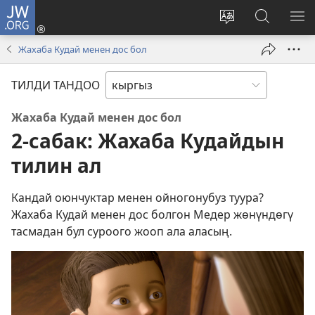
JW.ORG
Кирүү
(жаңы
Башка
JW.ORG
МЕ
терезе
тилди
сайтынан
КӨ
Жахаба Кудай менен дос бол
ачат)
тандоо
маалыма
издөө
ТИЛДИ ТАНДОО
Жахаба Кудай менен дос бол
2-сабак: Жахаба Кудайдын
тилин ал
Кандай оюнчуктар менен ойногонубуз туура?
Жахаба Кудай менен дос болгон Медер жөнүндөгү
тасмадан бул суроого жооп ала аласың.