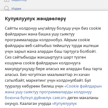
Издөө
Бийлик өкүлдөрү үчүн маалымат
Купуялуулук жөндөөлөрү
Жардам
Сайтты колдонуу ыңгайлуу болушу үчүн биз cookie
файлдарын жана башка ушу сыяктуу
Тартуулар
программаларды колдонобуз. Айрым cookie
(жаңы
терезе
файлдары веб-сайтыбыз тийиштүү түрдө иштеши
ачат)
үчүн зарыл жана алардан баш тартууга болбойт.
ОНЛАЙН КИТЕПКАНА
(жаңы
Сиз сайтыбызды жакшыртууга шарт түзгөн
терезе
®
JW Hub
кошумча cookie файлдарын колдонууга
ачат)
(жаңы
макулдугуңузду бере аласыз же алардан баш тарта
терезе
®
JW Library
ачат)
аласыз. Биз чогулткан маалыматтар эч качан
сатылбайт, маркетинг үчүн колдонулбайт. Бул
Watchtower Library
тууралуу көбүрөөк билиш үчүн
«Cookie файлдарын
жана ушу сыяктуу программаларды колдонуу
боюнча бүткүл дүйнөлүк саясат»
деген макаланы
окуңуз. Каалаган учурда
«Купуялуулук