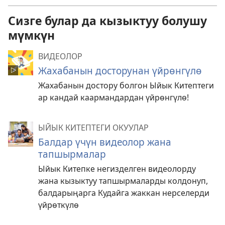
Сизге булар да кызыктуу болушу
мүмкүн
ВИДЕОЛОР
Жахабанын досторунан үйрөнгүлө
Жахабанын достору болгон Ыйык Китептеги
ар кандай каармандардан үйрөнгүлө!
ЫЙЫК КИТЕПТЕГИ ОКУУЛАР
Балдар үчүн видеолор жана
тапшырмалар
Ыйык Китепке негизделген видеолорду
жана кызыктуу тапшырмаларды колдонуп,
балдарыңарга Кудайга жаккан нерселерди
үйрөткүлө