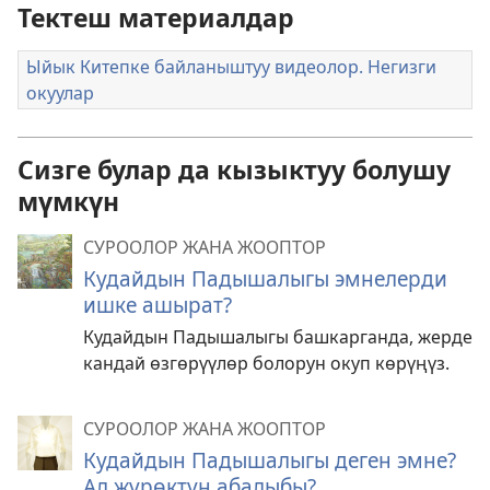
Тектеш материалдар
Ыйык Китепке байланыштуу видеолор. Негизги
окуулар
Сизге булар да кызыктуу болушу
мүмкүн
СУРООЛОР ЖАНА ЖООПТОР
Кудайдын Падышалыгы эмнелерди
ишке ашырат?
Кудайдын Падышалыгы башкарганда, жерде
кандай өзгөрүүлөр болорун окуп көрүңүз.
СУРООЛОР ЖАНА ЖООПТОР
Кудайдын Падышалыгы деген эмне?
Ал жүрөктүн абалыбы?