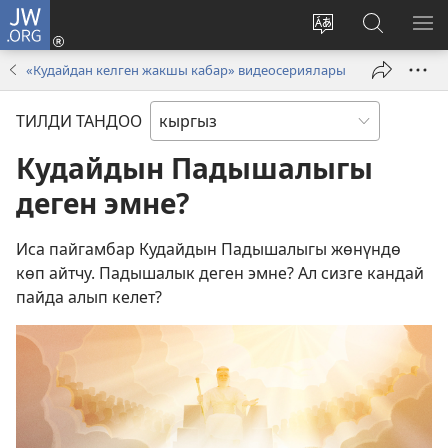
JW.ORG
Кирүү
(жаңы
Башка
JW.ORG
МЕ
терезе
тилди
сайтынан
КӨ
«Кудайдан келген жакшы кабар» видеосериялары
ачат)
тандоо
маалыма
издөө
ТИЛДИ ТАНДОО
Кудайдын Падышалыгы
деген эмне?
Иса пайгамбар Кудайдын Падышалыгы жөнүндө
көп айтчу. Падышалык деген эмне? Ал сизге кандай
пайда алып келет?