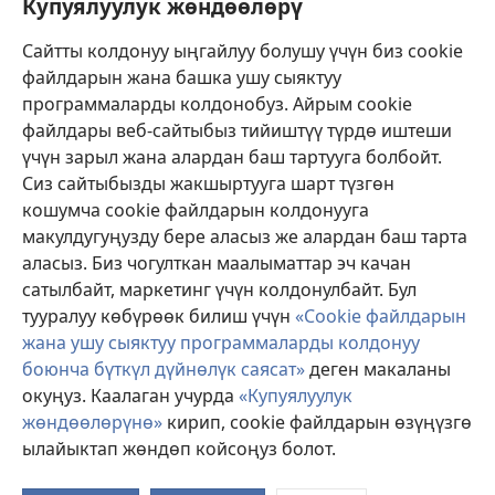
Бийлик өкүлдөрү үчүн маалымат
Купуялуулук жөндөөлөрү
Жардам
Сайтты колдонуу ыңгайлуу болушу үчүн биз cookie
файлдарын жана башка ушу сыяктуу
Тартуулар
программаларды колдонобуз. Айрым cookie
(жаңы
терезе
файлдары веб-сайтыбыз тийиштүү түрдө иштеши
ачат)
үчүн зарыл жана алардан баш тартууга болбойт.
ОНЛАЙН КИТЕПКАНА
(жаңы
Сиз сайтыбызды жакшыртууга шарт түзгөн
терезе
®
JW Hub
кошумча cookie файлдарын колдонууга
ачат)
(жаңы
макулдугуңузду бере аласыз же алардан баш тарта
терезе
®
JW Library
ачат)
аласыз. Биз чогулткан маалыматтар эч качан
сатылбайт, маркетинг үчүн колдонулбайт. Бул
Watchtower Library
тууралуу көбүрөөк билиш үчүн
«Cookie файлдарын
жана ушу сыяктуу программаларды колдонуу
боюнча бүткүл дүйнөлүк саясат»
деген макаланы
окуңуз. Каалаган учурда
«Купуялуулук
жөндөөлөрүнө»
кирип, cookie файлдарын өзүңүзгө
Copyright
© 2026 Watch Tower Bible and Tract Society of Pennsylvania.
КОЛДОНУУ ШАРТТАРЫ
|
КУПУЯЛУУЛУК САЯСАТЫ
|
КУПУЯЛУУЛУК
ылайыктап жөндөп койсоңуз болот.
М
ЖӨНДӨӨЛӨРҮ
кө