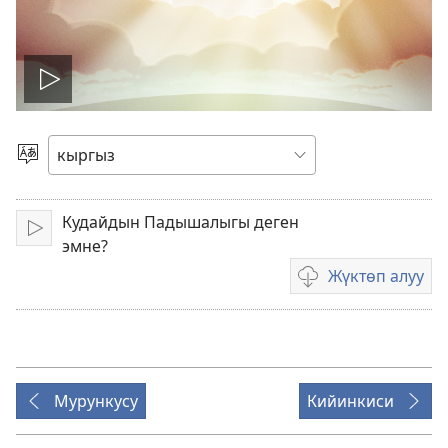
Видеону
ойнотуу
Тилди
тандаңыз
Кудайдын Падышалыгы деген
Ойнотуу
эмне?
Жүктөп алуу
Видеону
жүктөп
алуу
форматтары
Мурункусу
Кийинкиси