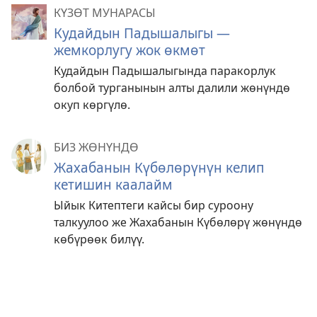
КҮЗӨТ МУНАРАСЫ
Кудайдын Падышалыгы —
жемкорлугу жок өкмөт
Кудайдын Падышалыгында паракорлук
болбой турганынын алты далили жөнүндө
окуп көргүлө.
БИЗ ЖӨНҮНДӨ
Жахабанын Күбөлөрүнүн келип
кетишин каалайм
Ыйык Китептеги кайсы бир суроону
талкуулоо же Жахабанын Күбөлөрү жөнүндө
көбүрөөк билүү.