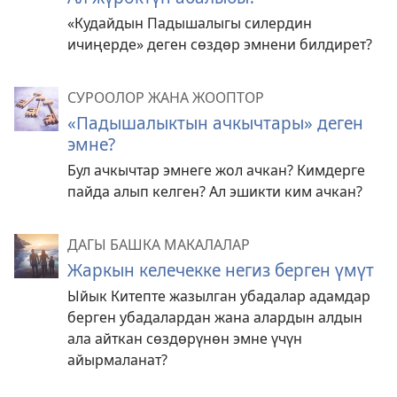
«Кудайдын Падышалыгы силердин
ичиңерде» деген сөздөр эмнени билдирет?
СУРООЛОР ЖАНА ЖООПТОР
«Падышалыктын ачкычтары» деген
эмне?
Бул ачкычтар эмнеге жол ачкан? Кимдерге
пайда алып келген? Ал эшикти ким ачкан?
ДАГЫ БАШКА МАКАЛАЛАР
Жаркын келечекке негиз берген үмүт
Ыйык Китепте жазылган убадалар адамдар
берген убадалардан жана алардын алдын
ала айткан сөздөрүнөн эмне үчүн
айырмаланат?