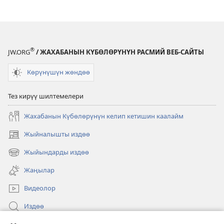
®
JW.ORG
/ ЖАХАБАНЫН КҮБӨЛӨРҮНҮН РАСМИЙ ВЕБ-САЙТЫ
Көрүнүшүн жөндөө
Тез кирүү шилтемелери
Жахабанын Күбөлөрүнүн келип кетишин каалайм
Жыйналышты издөө
(жаңы
терезе
Жыйындарды издөө
(жаңы
ачат)
терезе
Жаңылар
ачат)
Видеолор
Издөө