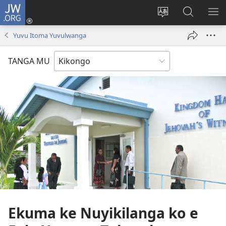
JW.ORG
Kota
(opens
Soba
Vavulula
SO
new
nding'a
muna
MA
Yuvu Itoma Yuvulwanga
window)
nzila
JW.ORG
TANGA MU
Ekuma ke Nuyikilanga ko e