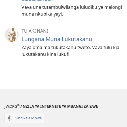
Vava una tutambulwilanga luludiku ye malongi
muna nkubika yayi.
TU AKI NANI
Lungana Muna Lukutakanu
Zaya oma ma tukutakanu tweto. Vava fulu kia
lukutakanu kina lukufi.
®
JW.ORG
/ NZILA YA INTERNETE YA MBANGI ZA YAVE
Singika e Mpwa