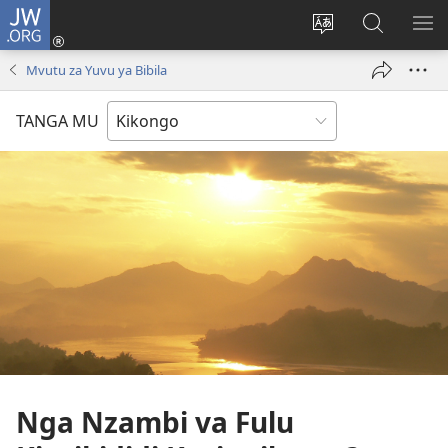
JW.ORG
Kota
(opens
Soba
Vavulula
SO
new
nding'a
muna
MA
Mvutu za Yuvu ya Bibila
window)
nzila
JW.ORG
TANGA MU
Nga Nzambi va Fulu