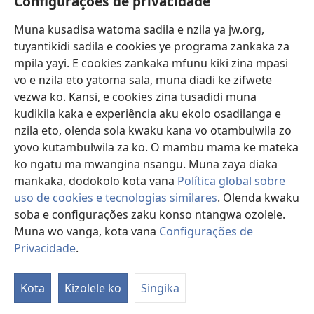
Configurações de privacidade
Lusadisu
Muna kusadisa watoma sadila e nzila ya jw.org,
tuyantikidi sadila e cookies ye programa zankaka za
Tukau
mpila yayi. E cookies zankaka mfunu kiki zina mpasi
(opens
new
vo e nzila eto yatoma sala, muna diadi ke zifwete
window)
LUNDILU DIA NKANDA mia Mbangi za Yave mu Internete™
vezwa ko. Kansi, e cookies zina tusadidi muna
(opens
kudikila kaka e experiência aku ekolo osadilanga e
new
®
JW Hub
window)
nzila eto, olenda sola kwaku kana vo otambulwila zo
(opens
yovo kutambulwila za ko. O mambu mama ke mateka
new
®
Aplicativo JW Library
window)
ko ngatu ma mwangina nsangu. Muna zaya diaka
mankaka, dodokolo kota vana
Política global sobre
uso de cookies e tecnologias similares
. Olenda kwaku
soba e configurações zaku konso ntangwa ozolele.
Copyright
© 2026 Watch Tower Bible and Tract Society of Pennsylvania.
Muna wo vanga, kota vana
Configurações de
MPILA YASADILA SITE
|
NSIKU A MBUMBA
|
CONFIGURAÇÕES DE
Privacidade
.
PRIVACIDADE
Kota
Kizolele ko
Singika