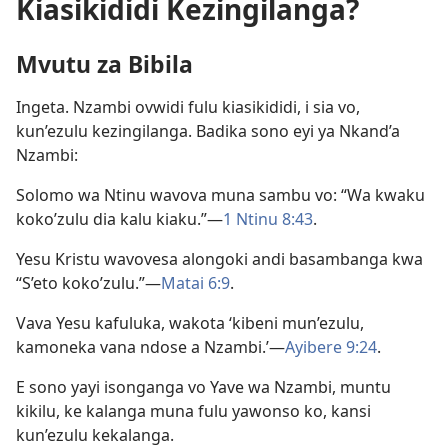
Kiasikididi Kezingilanga?
Mvutu za Bibila
Ingeta. Nzambi ovwidi fulu kiasikididi, i sia vo,
kun’ezulu kezingilanga. Badika sono eyi ya Nkand’a
Nzambi:
Solomo wa Ntinu wavova muna sambu vo: “Wa kwaku
koko’zulu dia kalu kiaku.”—
1 Ntinu 8:43
.
Yesu Kristu wavovesa alongoki andi basambanga kwa
“S’eto koko’zulu.”—
Matai 6:9
.
Vava Yesu kafuluka, wakota ‘kibeni mun’ezulu,
kamoneka vana ndose a Nzambi.’—
Ayibere 9:24
.
E sono yayi isonganga vo Yave wa Nzambi, muntu
kikilu, ke kalanga muna fulu yawonso ko, kansi
kun’ezulu kekalanga.