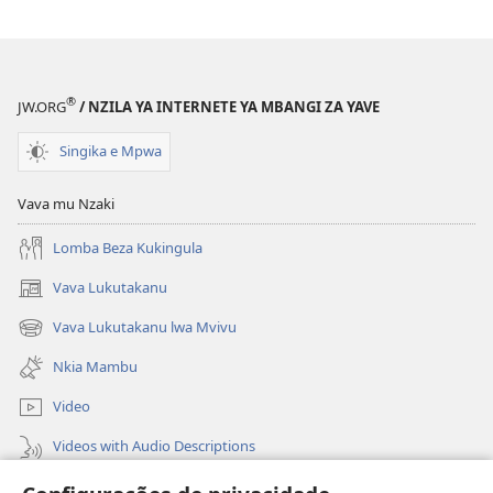
®
JW.ORG
/ NZILA YA INTERNETE YA MBANGI ZA YAVE
Singika e Mpwa
Vava mu Nzaki
Lomba Beza Kukingula
Vava Lukutakanu
(opens
new
Vava Lukutakanu lwa Mvivu
(opens
window)
new
Nkia Mambu
window)
Video
Videos with Audio Descriptions
Vavulula