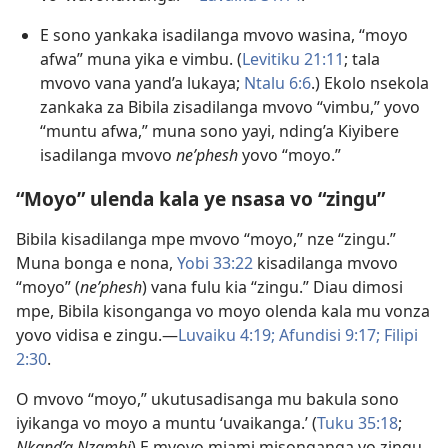
E sono yankaka isadilanga mvovo wasina, “moyo
afwa” muna yika e vimbu. (
Levitiku 21:11
; tala
mvovo vana yand’a lukaya;
Ntalu 6:6
.) Ekolo nsekola
zankaka za Bibila zisadilanga mvovo “vimbu,” yovo
“muntu afwa,” muna sono yayi, nding’a Kiyibere
isadilanga mvovo
neʹphesh
yovo “moyo.”
“Moyo” ulenda kala ye nsasa vo “zingu”
Bibila kisadilanga mpe mvovo “moyo,” nze “zingu.”
Muna bonga e nona,
Yobi 33:22
kisadilanga mvovo
“moyo” (
neʹphesh
) vana fulu kia “zingu.” Diau dimosi
mpe, Bibila kisonganga vo moyo olenda kala mu vonza
yovo vidisa e zingu.—
Luvaiku 4:19;
Afundisi 9:17;
Filipi
2:30
.
O mvovo “moyo,” ukutusadisanga mu bakula sono
iyikanga vo moyo a muntu ‘uvaikanga.’ (
Tuku 35:18
;
Nkand’a Nzambi
) E mvovo miami misonganga vo zingu