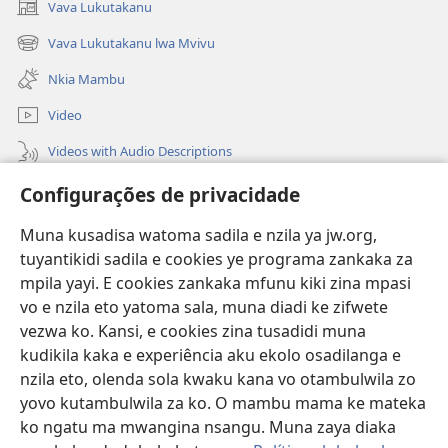
Vava Lukutakanu
(opens
new
Vava Lukutakanu lwa Mvivu
(opens
window)
new
Nkia Mambu
window)
Video
Videos with Audio Descriptions
Vavulula
Configurações de privacidade
Lusadisu
Muna kusadisa watoma sadila e nzila ya jw.org,
tuyantikidi sadila e cookies ye programa zankaka za
Tukau
mpila yayi. E cookies zankaka mfunu kiki zina mpasi
(opens
new
vo e nzila eto yatoma sala, muna diadi ke zifwete
window)
LUNDILU DIA NKANDA mia Mbangi za Yave mu Internete™
vezwa ko. Kansi, e cookies zina tusadidi muna
(opens
kudikila kaka e experiência aku ekolo osadilanga e
new
®
JW Hub
window)
nzila eto, olenda sola kwaku kana vo otambulwila zo
(opens
yovo kutambulwila za ko. O mambu mama ke mateka
new
®
Aplicativo JW Library
window)
ko ngatu ma mwangina nsangu. Muna zaya diaka