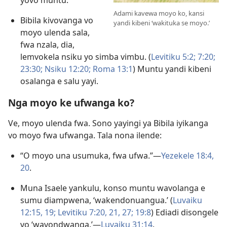
yovo muntu.
Adami kavewa moyo ko, kansi
Bibila kivovanga vo
yandi kibeni ‘wakituka se moyo.’
moyo ulenda sala,
fwa nzala, dia,
lemvokela nsiku yo simba vimbu. (
Levitiku 5:2;
7:20;
23:30;
Nsiku 12:20;
Roma 13:1
) Muntu yandi kibeni
osalanga e salu yayi.
Nga moyo ke ufwanga ko?
Ve, moyo ulenda fwa. Sono yayingi ya Bibila iyikanga
vo moyo fwa ufwanga. Tala nona ilende:
“O moyo una usumuka, fwa ufwa.”—
Yezekele 18:4,
20
.
Muna Isaele yankulu, konso muntu wavolanga e
sumu diampwena, ‘wakendonuangua.’ (
Luvaiku
12:15,
19;
Levitiku 7:20, 21,
27;
19:8
) Ediadi disongele
vo ‘wavondwanga.’—
Luvaiku 31:14
.