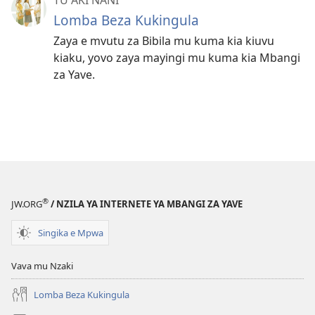
Lomba Beza Kukingula
Zaya e mvutu za Bibila mu kuma kia kiuvu
kiaku, yovo zaya mayingi mu kuma kia Mbangi
za Yave.
®
JW.ORG
/ NZILA YA INTERNETE YA MBANGI ZA YAVE
Singika e Mpwa
Vava mu Nzaki
Lomba Beza Kukingula