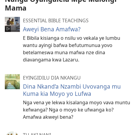
Mama
ESSENTIAL BIBLE TEACHINGS
Aweyi Bena Amafwa?
E Bibila kisianga o nsilu vo vekala ye lumbu
wantu ayingi bafwa befutumunua yovo
betelameswa muna mafwa nze dina
diavangama kwa Lazaru.
EYINGIDILU DIA NKANGU
Dina Nkand’a Nzambi Uvovanga mu
Kuma kia Moyo yo Lufwa
Nga vena ye lekwa kisalanga moyo vava muntu
kefwanga? Nga o moyo ke ufwanga ko?
Amafwa akweyi bena?
TU AKI NANI