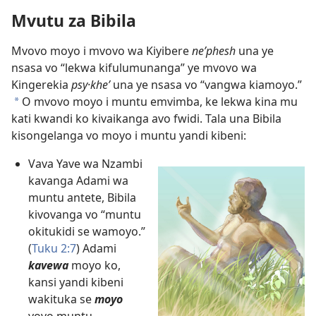
Mvutu za Bibila
Mvovo moyo i mvovo wa Kiyibere
neʹphesh
una ye
nsasa vo “lekwa kifulumunanga” ye mvovo wa
Kingerekia
psy·kheʹ
una ye nsasa vo “vangwa kiamoyo.”
O mvovo moyo i muntu emvimba, ke lekwa kina mu
a
kati kwandi ko kivaikanga avo fwidi. Tala una Bibila
kisongelanga vo moyo i muntu yandi kibeni:
Vava Yave wa Nzambi
kavanga Adami wa
muntu antete, Bibila
kivovanga vo “muntu
okitukidi se wamoyo.”
(
Tuku 2:7
) Adami
kavewa
moyo ko,
kansi yandi kibeni
wakituka se
moyo