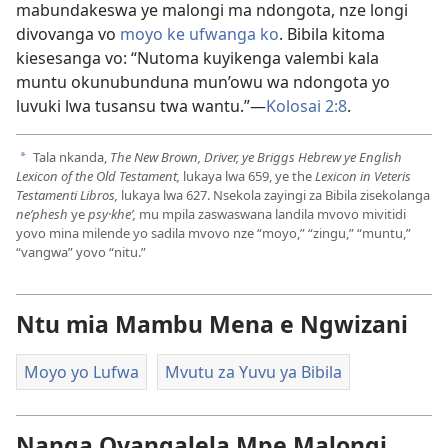
mabundakeswa ye malongi ma ndongota, nze longi
divovanga vo
moyo ke ufwanga ko
. Bibila kitoma
kiesesanga vo: “Nutoma kuyikenga valembi kala
muntu okunubunduna mun’owu wa ndongota yo
luvuki lwa tusansu twa wantu.”—
Kolosai 2:8
.
Tala nkanda,
The New Brown, Driver, ye Briggs Hebrew ye English
a
Lexicon of the Old Testament,
lukaya lwa 659, ye the
Lexicon in Veteris
Testamenti Libros,
lukaya lwa 627. Nsekola zayingi za Bibila zisekolanga
neʹphesh
ye
psy·kheʹ,
mu mpila zaswaswana landila mvovo mivitidi
yovo mina milende yo sadila mvovo nze “moyo,” “zingu,” “muntu,”
“vangwa” yovo “nitu.”
Ntu mia Mambu Mena e Ngwizani
Moyo yo Lufwa
Mvutu za Yuvu ya Bibila
Nanga Oyangalela Mpe Malongi