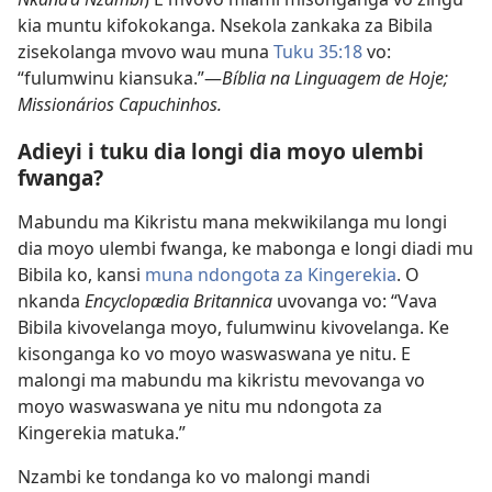
kia muntu kifokokanga. Nsekola zankaka za Bibila
zisekolanga mvovo wau muna
Tuku 35:18
vo:
“fulumwinu kiansuka.”—
Bíblia na Linguagem de Hoje;
Missionários Capuchinhos.
Adieyi i tuku dia longi dia moyo ulembi
fwanga?
Mabundu ma Kikristu mana mekwikilanga mu longi
dia moyo ulembi fwanga, ke mabonga e longi diadi mu
Bibila ko, kansi
muna ndongota za Kingerekia
. O
nkanda
Encyclopædia Britannica
uvovanga vo: “Vava
Bibila kivovelanga moyo, fulumwinu kivovelanga. Ke
kisonganga ko vo moyo waswaswana ye nitu. E
malongi ma mabundu ma kikristu mevovanga vo
moyo waswaswana ye nitu mu ndongota za
Kingerekia matuka.”
Nzambi ke tondanga ko vo malongi mandi