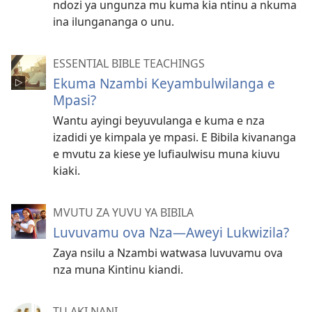
ndozi ya ungunza mu kuma kia ntinu a nkuma
ina ilungananga o unu.
ESSENTIAL BIBLE TEACHINGS
Ekuma Nzambi Keyambulwilanga e
Mpasi?
Wantu ayingi beyuvulanga e kuma e nza
izadidi ye kimpala ye mpasi. E Bibila kivananga
e mvutu za kiese ye lufiaulwisu muna kiuvu
kiaki.
MVUTU ZA YUVU YA BIBILA
Luvuvamu ova Nza—Aweyi Lukwizila?
Zaya nsilu a Nzambi watwasa luvuvamu ova
nza muna Kintinu kiandi.
TU AKI NANI