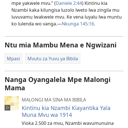
mpe yakwele mvu.” (
Daniele 2:44
) Kintinu kia
Nzambi kaka kilungisa luzolo lweto lwa zingila mu
luvuvamu lwakwele mvu. Ke vena luyalu lwa muntu
ko lulenda wo vanga.—
Nkunga 145:16
.
Ntu mia Mambu Mena e Ngwizani
Mpasi
Mvutu za Yuvu ya Bibila
Nanga Oyangalela Mpe Malongi
Mama
MALONGI MA SINA MA BIBILA
Kintinu kia Nzambi Kiayantika Yala
Muna Mvu wa 1914
Vioka 2.500 za mvu, Nzambi wavumunuina