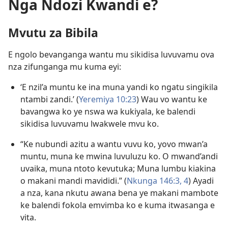
Nga Ndozi Kwandi e?
Mvutu za Bibila
E ngolo bevanganga wantu mu sikidisa luvuvamu ova
nza zifunganga mu kuma eyi:
‘E nzil’a muntu ke ina muna yandi ko ngatu singikila
ntambi zandi.’ (
Yeremiya 10:23
) Wau vo wantu ke
bavangwa ko ye nswa wa kukiyala, ke balendi
sikidisa luvuvamu lwakwele mvu ko.
“Ke nubundi azitu a wantu vuvu ko, yovo mwan’a
muntu, muna ke mwina luvuluzu ko. O mwand’andi
uvaika, muna ntoto kevutuka; Muna lumbu kiakina
o makani mandi mavididi.” (
Nkunga 146:3, 4
) Ayadi
a nza, kana nkutu awana bena ye makani mambote
ke balendi fokola emvimba ko e kuma itwasanga e
vita.