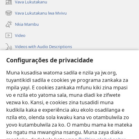
Vava Lukutakanu
(opens
new
Vava Lukutakanu lwa Mvivu
(opens
window)
new
Nkia Mambu
window)
Video
Videos with Audio Descriptions
Vavulula
Configurações de privacidade
Lusadisu
Muna kusadisa watoma sadila e nzila ya jw.org,
tuyantikidi sadila e cookies ye programa zankaka za
Tukau
mpila yayi. E cookies zankaka mfunu kiki zina mpasi
(opens
new
vo e nzila eto yatoma sala, muna diadi ke zifwete
window)
LUNDILU DIA NKANDA mia Mbangi za Yave mu Internete™
vezwa ko. Kansi, e cookies zina tusadidi muna
(opens
kudikila kaka e experiência aku ekolo osadilanga e
new
®
JW Hub
window)
nzila eto, olenda sola kwaku kana vo otambulwila zo
(opens
yovo kutambulwila za ko. O mambu mama ke mateka
new
®
Aplicativo JW Library
window)
ko ngatu ma mwangina nsangu. Muna zaya diaka