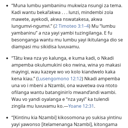
“Muna lumbu yambaninu mukwiza nsungi za tema.
Kadi wantu bekal’akwa . . . lunzi, mindembi zola
mawete, ayekodi, akwa nswatakesa, akwa
lungumvi-ngumvi.” (
2 Timoteo 3:1–4
) Mu “lumbu
yambaninu” a nza yayi yambi tuzingilanga. E fu
besonganga wantu mu lumbu yayi ikitulanga dio se
diampasi mu sikidisa luvuvamu.
“Tâtu kwa nza yo kalunga, e kuma kadi, o Nkadi
ampemba okulumukini oko nwina, wina yo makasi
mayingi, wau kazeye wo vo kolo kiandwelo kaka
kena kiau.” (
Lusengomono 12:12
) Nkadi ampemba
una vo i mbeni a Nzambi, ona wavetwa ova ntoto
ofilanga wantu batanginin’o mwand’andi wambi.
Wau vo yandi oyalanga e “nza yayi” ka tulendi
zingila mu luvuvamu ko.—
Yoane 12:31
.
“[Kintinu kia Nzambi] kikosomona yo sukisa yintinu
yayi yawonso [itelamenanga Nzambi], kitongama