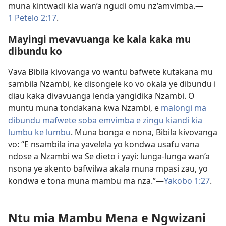
muna kintwadi kia wan’a ngudi omu nz’amvimba.—
1 Petelo 2:17
.
Mayingi mevavuanga ke kala kaka mu
dibundu ko
Vava Bibila kivovanga vo wantu bafwete kutakana mu
sambila Nzambi, ke disongele ko vo okala ye dibundu i
diau kaka divavuanga lenda yangidika Nzambi. O
muntu muna tondakana kwa Nzambi, e
malongi ma
dibundu mafwete soba emvimba e zingu kiandi kia
lumbu ke lumbu
. Muna bonga e nona, Bibila kivovanga
vo: “E nsambila ina yavelela yo kondwa usafu vana
ndose a Nzambi wa Se dieto i yayi: lunga-lunga wan’a
nsona ye akento bafwilwa akala muna mpasi zau, yo
kondwa e tona muna mambu ma nza.”—
Yakobo 1:27
.
Ntu mia Mambu Mena e Ngwizani