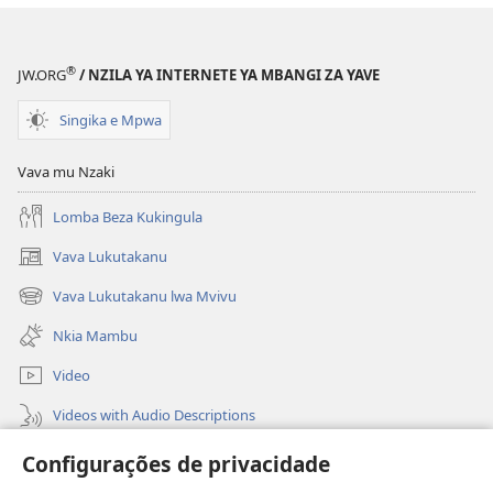
®
JW.ORG
/ NZILA YA INTERNETE YA MBANGI ZA YAVE
Singika e Mpwa
Vava mu Nzaki
Lomba Beza Kukingula
Vava Lukutakanu
(opens
new
Vava Lukutakanu lwa Mvivu
(opens
window)
new
Nkia Mambu
window)
Video
Videos with Audio Descriptions
Vavulula
Configurações de privacidade