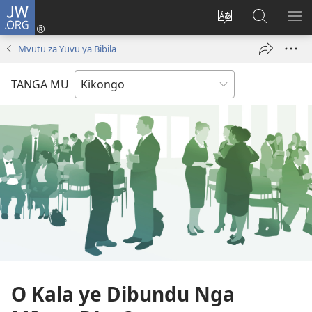
JW.ORG
Kota
(opens
Soba
Vavulula
SO
new
nding'a
muna
MA
Mvutu za Yuvu ya Bibila
window)
nzila
JW.ORG
TANGA MU
O Kala ye Dibundu Nga