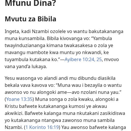
Mfunu Dina?
Mvutu za Bibila
Ingeta, kadi Nzambi ozolele vo wantu bakutakananga
muna kunsambila. Bibila kivovanga vo: “Yambula
twayinduziananga kimana twakasakesa o zola ye
mavangu mambote kwa muntu yo nkwandi, ke
tuyambula kutakana ko.”—
Ayibere 10:24, 25
, mvovo
vana yand’a lukaya.
Yesu wasonga vo alandi andi mu dibundu diasikila
bekala vava kavova vo: “Muna wau i bezayila o wantu
awonso vo nu alongoki ame—avo nzolani nuna yau.”
(
Yoane 13:35
) Muna songa o zola kwaku, alongoki a
Kristu bafwete kutakananga kumosi ye akwau
akwikizi. Bafwete kalanga muna nkutakani zasikidiswa
yo kutakananga ntangwa zawonso muna sambila
Nzambi. (
1 Korinto 16:19
) Yau awonso bafwete kalanga