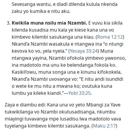
Sevesanga wantu, e diadi dilenda kulula nkenda
zaku yo kumika e nitu aku.
Kwikila muna nsilu mia Nzambi.
E vuvu kia sikila
kilenda kusadisa mu kala ye kiese kana una vo
kimbevo kilembi sasukanga una kiau. (
Roma 12:12
)
Nkand’a Nzambi wasakula e ntangwa ina “o ntungi
kevova ko vo, yela nyela.” (
Yesaya 33:24
) Muna
ntangwa yayina, Nzambi ofokola yimbevo yawonso,
ina madotolo ma unu ke belendanga fokola ko.
Kasikil’owu, muna songa una e kinunu kifokokela,
Nkand’a Nzambi uvovanga vo: “E nitu andi isundidi
o wete ke mu nitu a mwana ko; ovutuka kuna
lumbu ya kileke kiandi.”—
Yobi 33:25
.
Zaya e diambu edi: Kana una vo yeto Mbangi za Yave
tukwikilanga vo Nzambi okutusadisanga, nkumbu
miayingi tuvavanga mpe lusadisu lwa madotolo vava
tuyelanga kimbevo kilembi sasukanga. (
Maku 2:17
)