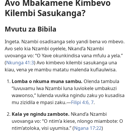
Avo Mbakamene Kimbevo
Kilembi Sasukanga?
Mvutu za Bibila
Ingeta. Nzambi osadisanga selo yandi bena vo mbevo.
Avo selo kia Nzambi oyelele, Nkand’a Nzambi
uvovanga vo: “O Yave okunkindisa vana mfulu a yela.”
(
Nkunga 41:3
) Avo kimbevo kilembi sasukanga una
kiau, vena ye mambu matatu malenda kufiaulwisa.
Lomba o nkuma muna sambu.
Olenda tambula
“luvuvamu lwa Nzambi luna luviokele umbakuzi
wawonso,” lulenda vuvika ngindu zaku yo kusadisa
mu zizidila e mpasi zaku.—
Filipi 4:6, 7
.
Kala ye ngindu zambote.
Nkand’a Nzambi
uvovanga vo: “O ntim’a kiese, nlongo miambote: O
ntim’atoloka, visi uyumisa.” (
Ngana 17:22
)