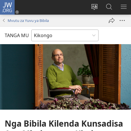
JW.ORG
Kota
(opens
Soba
Vavulula
SO
new
nding'a
muna
MA
Mvutu za Yuvu ya Bibila
window)
nzila
JW.ORG
TANGA MU
Nga Bibila Kilenda Kunsadisa