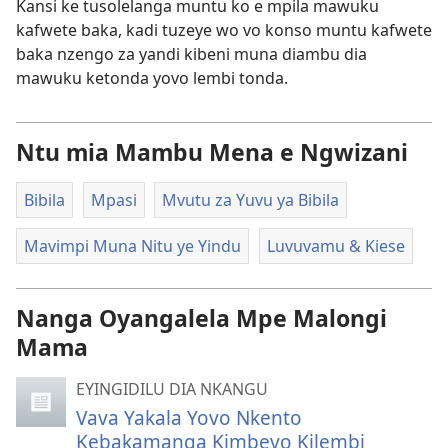
Kansi ke tusolelanga muntu ko e mpila mawuku
kafwete baka, kadi tuzeye wo vo konso muntu kafwete
baka nzengo za yandi kibeni muna diambu dia
mawuku ketonda yovo lembi tonda.
Ntu mia Mambu Mena e Ngwizani
Bibila
Mpasi
Mvutu za Yuvu ya Bibila
Mavimpi Muna Nitu ye Yindu
Luvuvamu & Kiese
Nanga Oyangalela Mpe Malongi
Mama
EYINGIDILU DIA NKANGU
Vava Yakala Yovo Nkento
Kebakamanga Kimbevo Kilembi