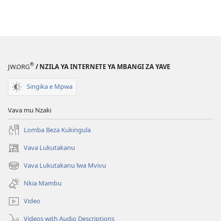
®
JW.ORG
/ NZILA YA INTERNETE YA MBANGI ZA YAVE
Singika e Mpwa
Vava mu Nzaki
Lomba Beza Kukingula
Vava Lukutakanu
(opens
new
Vava Lukutakanu lwa Mvivu
(opens
window)
new
Nkia Mambu
window)
Video
Videos with Audio Descriptions