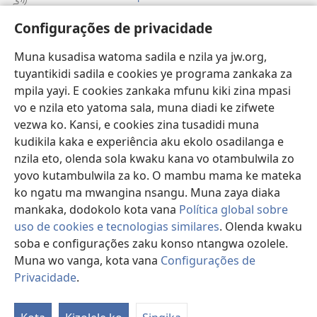
Vavulula
Configurações de privacidade
Lusadisu
Muna kusadisa watoma sadila e nzila ya jw.org,
tuyantikidi sadila e cookies ye programa zankaka za
Tukau
mpila yayi. E cookies zankaka mfunu kiki zina mpasi
(opens
new
vo e nzila eto yatoma sala, muna diadi ke zifwete
window)
LUNDILU DIA NKANDA mia Mbangi za Yave mu Internete™
vezwa ko. Kansi, e cookies zina tusadidi muna
(opens
kudikila kaka e experiência aku ekolo osadilanga e
new
®
JW Hub
window)
nzila eto, olenda sola kwaku kana vo otambulwila zo
(opens
yovo kutambulwila za ko. O mambu mama ke mateka
new
®
Aplicativo JW Library
window)
ko ngatu ma mwangina nsangu. Muna zaya diaka
mankaka, dodokolo kota vana
Política global sobre
uso de cookies e tecnologias similares
. Olenda kwaku
soba e configurações zaku konso ntangwa ozolele.
Copyright
© 2026 Watch Tower Bible and Tract Society of Pennsylvania.
Muna wo vanga, kota vana
Configurações de
MPILA YASADILA SITE
|
NSIKU A MBUMBA
|
CONFIGURAÇÕES DE
Privacidade
.
PRIVACIDADE