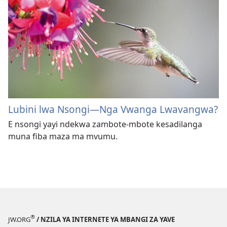
Lubini lwa Nsongi—Nga Vwanga Lwavangwa?
E nsongi yayi ndekwa zambote-mbote kesadilanga
muna fiba maza ma mvumu.
®
JW.ORG
/ NZILA YA INTERNETE YA MBANGI ZA YAVE