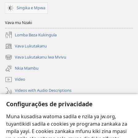
Singika e Mpwa
Vava mu Nzaki
Lomba Beza Kukingula
Vava Lukutakanu
(opens
new
Vava Lukutakanu lwa Mvivu
(opens
window)
new
Nkia Mambu
window)
Video
Videos with Audio Descriptions
Vavulula
Configurações de privacidade
Lusadisu
Muna kusadisa watoma sadila e nzila ya jw.org,
tuyantikidi sadila e cookies ye programa zankaka za
Tukau
mpila yayi. E cookies zankaka mfunu kiki zina mpasi
(opens
new