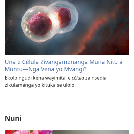
Una e Célula Zivangamenanga Muna Nitu a
Muntu—Nga Vena yo Mvangi?
Ekolo ngudi kena wayimita, e
célula
za nsedia
zikulamanga yo kituka se ulolo.
Nuni