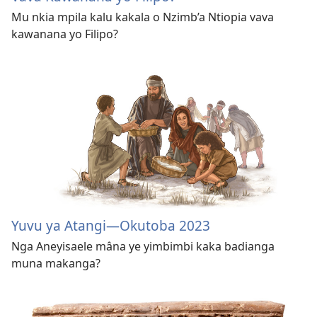
Mu nkia mpila kalu kakala o Nzimb’a Ntiopia vava
kawanana yo Filipo?
Yuvu ya Atangi—Okutoba 2023
Nga Aneyisaele mâna ye yimbimbi kaka badianga
muna makanga?