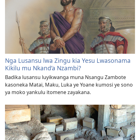
Nga Lusansu lwa Zingu kia Yesu Lwasonama
Kikilu mu Nkand’a Nzambi?
Badika lusansu luyikwanga muna Nsangu Zambote
kasoneka Matai, Maku, Luka ye Yoane kumosi ye sono
ya moko yankulu itomene zayakana.