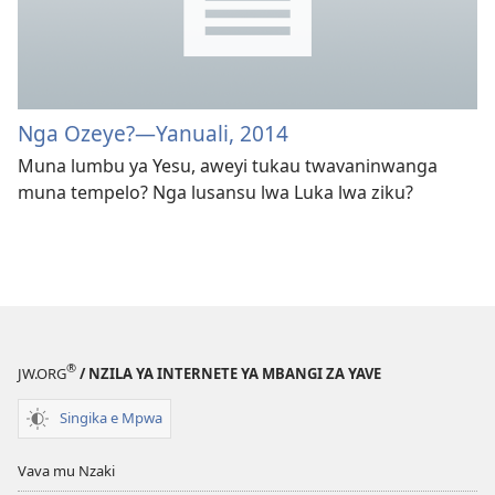
Nga Ozeye?—Yanuali, 2014
Muna lumbu ya Yesu, aweyi tukau twavaninwanga
muna tempelo? Nga lusansu lwa Luka lwa ziku?
®
JW.ORG
/ NZILA YA INTERNETE YA MBANGI ZA YAVE
Singika e Mpwa
Vava mu Nzaki