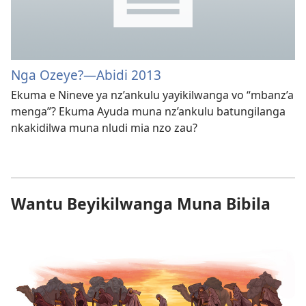
Nga Ozeye?—Abidi 2013
Ekuma e Nineve ya nz’ankulu yayikilwanga vo “mbanz’a
menga”? Ekuma Ayuda muna nz’ankulu batungilanga
nkakidilwa muna nludi mia nzo zau?
Wantu Beyikilwanga Muna Bibila