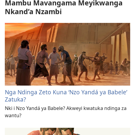
Mambu Mavangama Meyikwanga
Nkand’a Nzambi
Nga Ndinga Zeto Kuna ‘Nzo Yandá ya Babele’
Zatuka?
Nki i Nzo Yandá ya Babele? Akweyi kwatuka ndinga za
wantu?