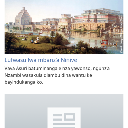
Lufwasu lwa mbanz’a Ninive
Vava Asuri batuminanga e nza yawonso, ngunz’a
Nzambi wasakula diambu dina wantu ke
bayindukanga ko.