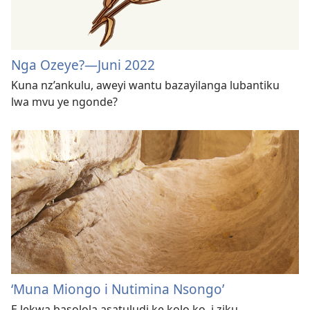
Nga Ozeye?—Juni 2022
Kuna nz’ankulu, aweyi wantu bazayilanga lubantiku
lwa mvu ye ngonde?
‘Muna Miongo i Nutimina Nsongo’
E lekwa basolola asatuludi ke kolo ko, i ziku