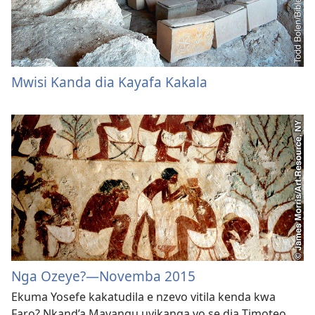
Mwisi Kanda dia Kayafa Kakala
Nga Ozeye?—Novemba 2015
Ekuma Yosefe kakatudila e nzevo vitila kenda kwa
Faro? Nkand’a Mavangu uyikanga vo se dia Timoteo