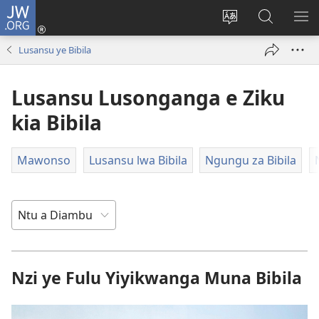
JW.ORG
Kota
(opens
Soba
Vavulula
SO
new
nding'a
muna
MA
Lusansu ye Bibila
window)
nzila
JW.ORG
Lusansu Lusonganga e Ziku
kia Bibila
Mawonso
Lusansu lwa Bibila
Ngungu za Bibila
Nzi ye Fulu Yiyikwanga Muna Bibila