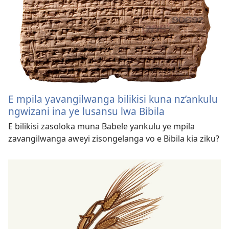
E mpila yavangilwanga bilikisi kuna nz’ankulu
ngwizani ina ye lusansu lwa Bibila
E bilikisi zasoloka muna Babele yankulu ye mpila
zavangilwanga aweyi zisongelanga vo e Bibila kia ziku?