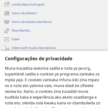
Lomba Beza Kukingula
Vava Lukutakanu
(opens
new
Vava Lukutakanu lwa Mvivu
(opens
window)
new
Nkia Mambu
window)
Video
Videos with Audio Descriptions
Vavulula
Configurações de privacidade
Lusadisu
Muna kusadisa watoma sadila e nzila ya jw.org,
tuyantikidi sadila e cookies ye programa zankaka za
Tukau
mpila yayi. E cookies zankaka mfunu kiki zina mpasi
(opens
new
vo e nzila eto yatoma sala, muna diadi ke zifwete
window)
LUNDILU DIA NKANDA mia Mbangi za Yave mu Internete™
vezwa ko. Kansi, e cookies zina tusadidi muna
(opens
kudikila kaka e experiência aku ekolo osadilanga e
new
®
JW Hub
window)
nzila eto, olenda sola kwaku kana vo otambulwila zo
(opens