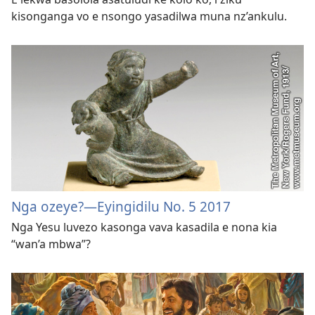
kisonganga vo e nsongo yasadilwa muna nz’ankulu.
Nga ozeye?—Eyingidilu No. 5 2017
Nga Yesu luvezo kasonga vava kasadila e nona kia
“wan’a mbwa”?