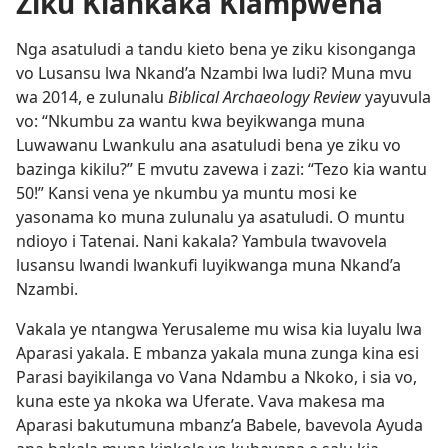
Ziku Kiankaka Kiampwena
Nga asatuludi a tandu kieto bena ye ziku kisonganga
vo Lusansu lwa Nkand’a Nzambi lwa ludi? Muna mvu
wa 2014, e zulunalu
Biblical Archaeology Review
yayuvula
vo: “Nkumbu za wantu kwa beyikwanga muna
Luwawanu Lwankulu ana asatuludi bena ye ziku vo
bazinga kikilu?” E mvutu zavewa i zazi: “Tezo kia wantu
50!” Kansi vena ye nkumbu ya muntu mosi ke
yasonama ko muna zulunalu ya asatuludi. O muntu
ndioyo i Tatenai. Nani kakala? Yambula twavovela
lusansu lwandi lwankufi luyikwanga muna Nkand’a
Nzambi.
Vakala ye ntangwa Yerusaleme mu wisa kia luyalu lwa
Aparasi yakala. E mbanza yakala muna zunga kina esi
Parasi bayikilanga vo Vana Ndambu a Nkoko, i sia vo,
kuna este ya nkoka wa Uferate. Vava makesa ma
Aparasi bakutumuna mbanz’a Babele, bavevola Ayuda