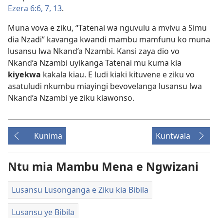
Ezera 6:6, 7,
13
.
Muna vova e ziku, “Tatenai wa nguvulu a mvivu a Simu
dia Nzadi” kavanga kwandi mambu mamfunu ko muna
lusansu lwa Nkand’a Nzambi. Kansi zaya dio vo
Nkand’a Nzambi uyikanga Tatenai mu kuma kia
kiyekwa
kakala kiau. E ludi kiaki kituvene e ziku vo
asatuludi nkumbu miayingi bevovelanga lusansu lwa
Nkand’a Nzambi ye ziku kiawonso.
Kunima
Kuntwala
Ntu mia Mambu Mena e Ngwizani
Lusansu Lusonganga e Ziku kia Bibila
Lusansu ye Bibila