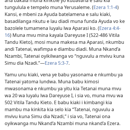
ana bakala muna kinkole yo kubavana e salu kia
tungulula e tempelo muna Yerusaleme. (
Ezera 1:1-4
)
Kansi, e mbeni za Ayuda batelamena e salu kiaki,
basadilanga nkutu e lau diadi muna funda Ayuda vo ke
bazolele tumamena luyalu lwa Aparasi ko. (
Ezera 4:4-
16
) Muna mvu mina kayala Dareyuse I (522-486 Vitila
Tandu Kieto), mosi muna makesa ma Aparasi, nkumbu
andi Tatenai, wafimpa e diambu diadi. Muna Nkand’a
Nzambi, Tatenai oyikilwanga vo “nguvulu a mvivu kuna
Simu dia Nzadi.”—
Ezera 5:3-7
.
Yamu unu kiaki, vena ye babu yasonama e nkumbu ya
Tatenai yatoma lundwa. Muna babu kimosi
mwasonama e nkumbu ya yitu kia Tetanai muna mvu
wa 20 wa luyalu lwa Dareyuse I, i sia vo, muna mvu wa
502 Vitila Tandu Kieto. E babu kiaki i kimbangi kia
mambu ma kinkita kia selo kia “Tatenai, nguvulu a
mvivu kuna Simu dia Nzadi,” i sia vo, Tatenai ona
oyikwanga mu Nkand’a Nzambi muna nkand’a Ezera.