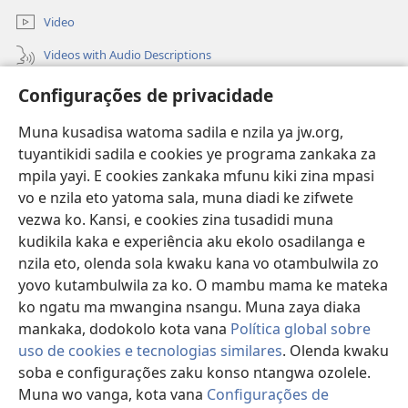
Video
Videos with Audio Descriptions
Vavulula
Configurações de privacidade
Lusadisu
Muna kusadisa watoma sadila e nzila ya jw.org,
tuyantikidi sadila e cookies ye programa zankaka za
Tukau
(opens
mpila yayi. E cookies zankaka mfunu kiki zina mpasi
new
vo e nzila eto yatoma sala, muna diadi ke zifwete
window)
LUNDILU DIA NKANDA mia Mbangi za Yave mu Internete™
vezwa ko. Kansi, e cookies zina tusadidi muna
(opens
kudikila kaka e experiência aku ekolo osadilanga e
new
®
JW Hub
window)
nzila eto, olenda sola kwaku kana vo otambulwila zo
(opens
new
yovo kutambulwila za ko. O mambu mama ke mateka
®
Aplicativo JW Library
window)
ko ngatu ma mwangina nsangu. Muna zaya diaka
mankaka, dodokolo kota vana
Política global sobre
uso de cookies e tecnologias similares
. Olenda kwaku
soba e configurações zaku konso ntangwa ozolele.
Copyright
© 2026 Watch Tower Bible and Tract Society of Pennsylvania.
Muna wo vanga, kota vana
Configurações de