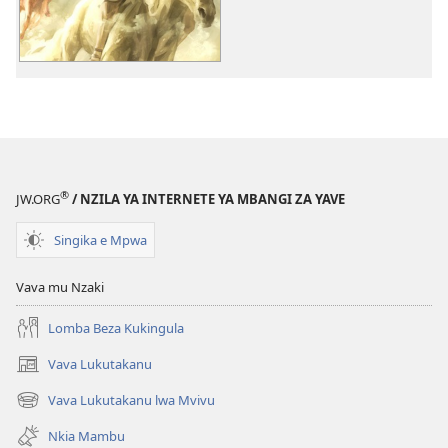
EYINGIDILU
DIA
NKANGU
Akwa
Mvalu
Nyá
—
Nkia
®
JW.ORG
/ NZILA YA INTERNETE YA MBANGI ZA YAVE
Nsasa
Bena
Singika e Mpwa
Kwa
Ngeye?
Vava mu Nzaki
Lomba Beza Kukingula
Vava Lukutakanu
(opens
new
Vava Lukutakanu lwa Mvivu
(opens
window)
new
Nkia Mambu
window)