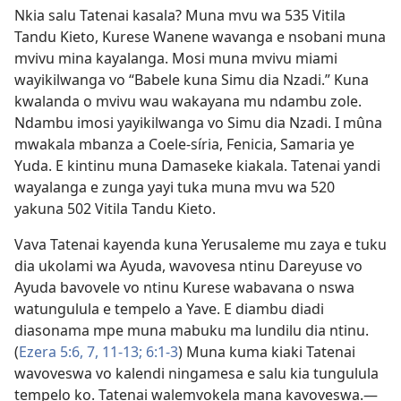
Nkia salu Tatenai kasala? Muna mvu wa 535 Vitila
Tandu Kieto, Kurese Wanene wavanga e nsobani muna
mvivu mina kayalanga. Mosi muna mvivu miami
wayikilwanga vo “Babele kuna Simu dia Nzadi.” Kuna
kwalanda o mvivu wau wakayana mu ndambu zole.
Ndambu imosi yayikilwanga vo Simu dia Nzadi. I mûna
mwakala mbanza a Coele-síria, Fenicia, Samaria ye
Yuda. E kintinu muna Damaseke kiakala. Tatenai yandi
wayalanga e zunga yayi tuka muna mvu wa 520
yakuna 502 Vitila Tandu Kieto.
Vava Tatenai kayenda kuna Yerusaleme mu zaya e tuku
dia ukolami wa Ayuda, wavovesa ntinu Dareyuse vo
Ayuda bavovele vo ntinu Kurese wabavana o nswa
watungulula e tempelo a Yave. E diambu diadi
diasonama mpe muna mabuku ma lundilu dia ntinu.
(
Ezera 5:6, 7,
11-13;
6:1-3
) Muna kuma kiaki Tatenai
wavoveswa vo kalendi ningamesa e salu kia tungulula
tempelo ko. Tatenai walemvokela mana kavoveswa.—