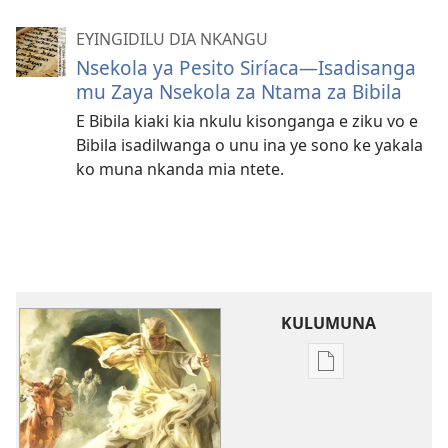
EYINGIDILU DIA NKANGU
Nsekola ya Pesito Siríaca—Isadisanga
mu Zaya Nsekola za Ntama za Bibila
E Bibila kiaki kia nkulu kisonganga e ziku vo e
Bibila isadilwanga o unu ina ye sono ke yakala
ko muna nkanda mia ntete.
KULUMUNA
Kulumuna
nkanda
wau
mu