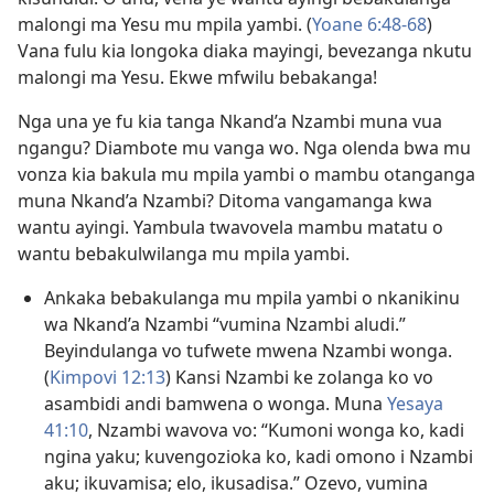
malongi ma Yesu mu mpila yambi. (
Yoane 6:48-68
)
Vana fulu kia longoka diaka mayingi, bevezanga nkutu
malongi ma Yesu. Ekwe mfwilu bebakanga!
Nga una ye fu kia tanga Nkand’a Nzambi muna vua
ngangu? Diambote mu vanga wo. Nga olenda bwa mu
vonza kia bakula mu mpila yambi o mambu otanganga
muna Nkand’a Nzambi? Ditoma vangamanga kwa
wantu ayingi. Yambula twavovela mambu matatu o
wantu bebakulwilanga mu mpila yambi.
Ankaka bebakulanga mu mpila yambi o nkanikinu
wa Nkand’a Nzambi “vumina Nzambi aludi.”
Beyindulanga vo tufwete mwena Nzambi wonga.
(
Kimpovi 12:13
) Kansi Nzambi ke zolanga ko vo
asambidi andi bamwena o wonga. Muna
Yesaya
41:10
, Nzambi wavova vo: “Kumoni wonga ko, kadi
ngina yaku; kuvengozioka ko, kadi omono i Nzambi
aku; ikuvamisa; elo, ikusadisa.” Ozevo, vumina