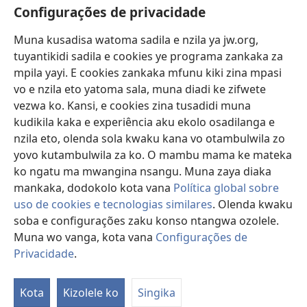
Vavulula
Configurações de privacidade
Lusadisu
Muna kusadisa watoma sadila e nzila ya jw.org,
tuyantikidi sadila e cookies ye programa zankaka za
Tukau
(opens
mpila yayi. E cookies zankaka mfunu kiki zina mpasi
new
vo e nzila eto yatoma sala, muna diadi ke zifwete
window)
LUNDILU DIA NKANDA mia Mbangi za Yave mu Internete™
vezwa ko. Kansi, e cookies zina tusadidi muna
(opens
kudikila kaka e experiência aku ekolo osadilanga e
new
®
JW Hub
window)
nzila eto, olenda sola kwaku kana vo otambulwila zo
(opens
new
yovo kutambulwila za ko. O mambu mama ke mateka
®
Aplicativo JW Library
window)
ko ngatu ma mwangina nsangu. Muna zaya diaka
mankaka, dodokolo kota vana
Política global sobre
uso de cookies e tecnologias similares
. Olenda kwaku
soba e configurações zaku konso ntangwa ozolele.
Copyright
© 2026 Watch Tower Bible and Tract Society of Pennsylvania.
Muna wo vanga, kota vana
Configurações de
MPILA YASADILA SITE
|
NSIKU A MBUMBA
|
CONFIGURAÇÕES DE
Privacidade
.
S
PRIVACIDADE
Ta
Kota
Kizolele ko
Singika
of