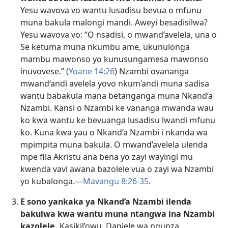
Yesu wavova vo wantu lusadisu bevua o mfunu
muna bakula malongi mandi. Aweyi besadisilwa?
Yesu wavova vo: “O nsadisi, o mwand’avelela, una o
Se ketuma muna nkumbu ame, ukunulonga
mambu mawonso yo kunusungamesa mawonso
inuvovese.” (
Yoane 14:26
) Nzambi ovananga
mwand’andi avelela yovo nkum’andi muna sadisa
wantu babakula mana betanganga muna Nkand’a
Nzambi. Kansi o Nzambi ke vananga mwanda wau
ko kwa wantu ke bevuanga lusadisu lwandi mfunu
ko. Kuna kwa yau o Nkand’a Nzambi i nkanda wa
mpimpita muna bakula. O mwand’avelela ulenda
mpe fila Akristu ana bena yo zayi wayingi mu
kwenda vavi awana bazolele vua o zayi wa Nzambi
yo kubalonga.—
Mavangu 8:26-35
.
E sono yankaka ya Nkand’a Nzambi ilenda
bakulwa kwa wantu muna ntangwa ina Nzambi
kazolele.
Kasikil’owu, Daniele wa ngunza