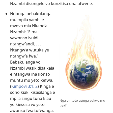
Nzambi disongele vo kunzitisa una ufwene.
Ndonga bebakulanga
mu mpila yambi e
mvovo mia Nkand’a
Nzambi: “E ma
yawonso ivuidi
ntangw’andi, . . .
Ntangw’a wutuka ye
ntangw’a fwa.”
Bebakulanga vo
Nzambi wasikidisa kala
e ntangwa ina konso
muntu mu yeto kefwa.
(
Kimpovi 3:1, 2
) Kinga e
sono kiaki kisasilanga e
mpila zingu tuna kiau
Nga o ntoto usinga yokwa mu
yo kiesesa vo yeto
tiya?
awonso fwa tufwanga.