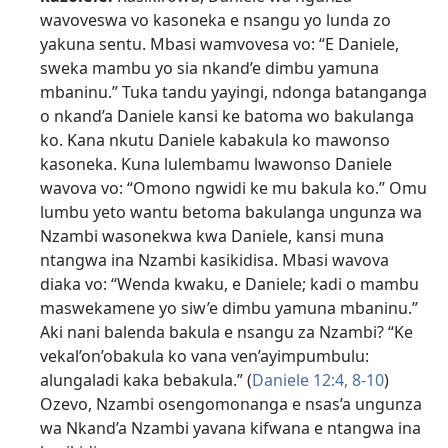
wavoveswa vo kasoneka e nsangu yo lunda zo
yakuna sentu. Mbasi wamvovesa vo: “E Daniele,
sweka mambu yo sia nkand’e dimbu yamuna
mbaninu.” Tuka tandu yayingi, ndonga batanganga
o nkand’a Daniele kansi ke batoma wo bakulanga
ko. Kana nkutu Daniele kabakula ko mawonso
kasoneka. Kuna lulembamu lwawonso Daniele
wavova vo: “Omono ngwidi ke mu bakula ko.” Omu
lumbu yeto wantu betoma bakulanga ungunza wa
Nzambi wasonekwa kwa Daniele, kansi muna
ntangwa ina Nzambi kasikidisa. Mbasi wavova
diaka vo: “Wenda kwaku, e Daniele; kadi o mambu
maswekamene yo siw’e dimbu yamuna mbaninu.”
Aki nani balenda bakula e nsangu za Nzambi? “Ke
vekal’on’obakula ko vana ven’ayimpumbulu:
alungaladi kaka bebakula.” (
Daniele 12:4,
8-10
)
Ozevo, Nzambi osengomonanga e nsas’a ungunza
wa Nkand’a Nzambi yavana kifwana e ntangwa ina