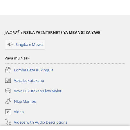
Nki
Kilenda
Kusadisa
mu
Bakula
®
JW.ORG
/ NZILA YA INTERNETE YA MBANGI ZA YAVE
Nkand’a
Nzambi?
Singika e Mpwa
Vava mu Nzaki
Lomba Beza Kukingula
Vava Lukutakanu
(opens
new
Vava Lukutakanu lwa Mvivu
(opens
window)
new
Nkia Mambu
window)
Video
Videos with Audio Descriptions