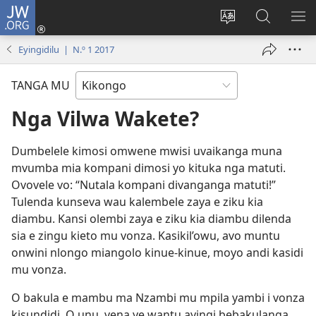
JW.ORG
Kota
(opens
Soba
Vavulula
SO
new
nding'a
muna
MA
Eyingidilu | N.º 1 2017
window)
nzila
JW.ORG
TANGA MU
Nga Vilwa Wakete?
Dumbelele kimosi omwene mwisi uvaikanga muna
mvumba mia kompani dimosi yo kituka nga matuti.
Ovovele vo: “Nutala kompani divanganga matuti!”
Tulenda kunseva wau kalembele zaya e ziku kia
diambu. Kansi olembi zaya e ziku kia diambu dilenda
sia e zingu kieto mu vonza. Kasikil’owu, avo muntu
onwini nlongo miangolo kinue-kinue, moyo andi kasidi
mu vonza.
O bakula e mambu ma Nzambi mu mpila yambi i vonza
kisundidi. O unu, vena ye wantu ayingi bebakulanga