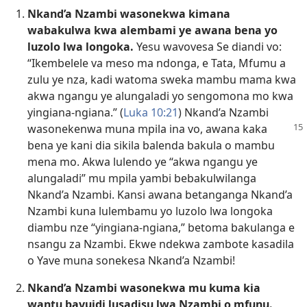
Nkand’a Nzambi wasonekwa kimana
wabakulwa kwa alembami ye awana bena yo
luzolo lwa longoka.
Yesu wavovesa Se diandi vo:
“Ikembelele va meso ma ndonga, e Tata, Mfumu a
zulu ye nza, kadi watoma sweka mambu mama kwa
akwa ngangu ye alungaladi yo sengomona mo kwa
yingiana-ngiana.” (
Luka 10:21
) Nkand’a Nzambi
wasonekenwa muna mpila ina vo, awana kaka
bena ye kani dia sikila balenda bakula o mambu
mena mo. Akwa lulendo ye “akwa ngangu ye
alungaladi” mu mpila yambi bebakulwilanga
Nkand’a Nzambi. Kansi awana betanganga Nkand’a
Nzambi kuna lulembamu yo luzolo lwa longoka
diambu nze “yingiana-ngiana,” betoma bakulanga e
nsangu za Nzambi. Ekwe ndekwa zambote kasadila
o Yave muna sonekesa Nkand’a Nzambi!
Nkand’a Nzambi wasonekwa mu kuma kia
wantu bavuidi lusadisu lwa Nzambi o mfunu.