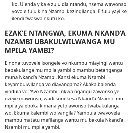
ko. Ulenda yika e zulu dia ntandu, nsema wawonso
yovo e fulu kina Nzambi kezingilanga. E fulu yayi ke
ilendi fwaswa nkutu ko.
EZAK’E NTANGWA, EKUMA NKAND’A
NZAMBI UBAKULWILWANGA MU
MPILA YAMBI?
E nona tuvovele isongele vo nkumbu miayingi wantu
bebakulanga mu mpila yambi o mambu betanganga
muna Nkand’a Nzambi. Kansi ekuma Nzambi
keyambulwilanga vo diavangama? Akaka balenda
yindula vo: ‘Avo Nzambi i nkwa ngangu zawonso ye
ozeye mawonso, wadi sonekesa Nkand’a Nzambi mu
mpila yaleboka kimana yeto awonso twabakulanga
wo. Ekuma kalembi wo vangila? Yambula twavovela
mambu matatu mefilanga wantu mu bakula Nkand’a
Nzambi mu mpila yambi.