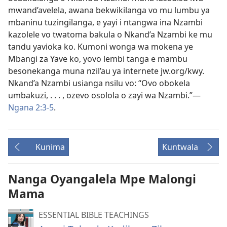
mwand’avelela, awana bekwikilanga vo mu lumbu ya
mbaninu tuzingilanga, e yayi i ntangwa ina Nzambi
kazolele vo twatoma bakula o Nkand’a Nzambi ke mu
tandu yavioka ko. Kumoni wonga wa mokena ye
Mbangi za Yave ko, yovo lembi tanga e mambu
besonekanga muna nzil’au ya internete jw.org/kwy.
Nkand’a Nzambi usianga nsilu vo: “Ovo obokela
umbakuzi, . . . , ozevo osolola o zayi wa Nzambi.”—
Ngana 2:3-5
.
Kunima
Kuntwala
Nanga Oyangalela Mpe Malongi
Mama
ESSENTIAL BIBLE TEACHINGS