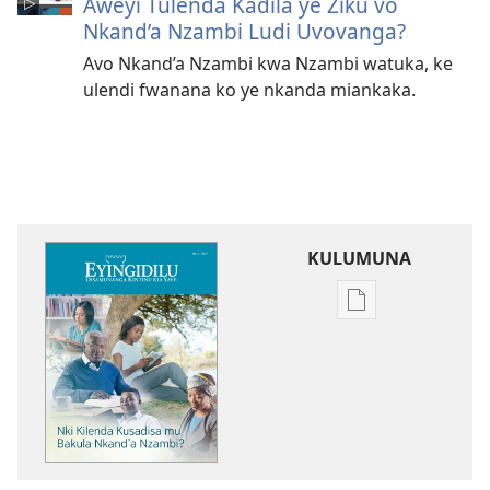
Aweyi Tulenda Kadila ye Ziku vo
Nkand’a Nzambi Ludi Uvovanga?
Avo Nkand’a Nzambi kwa Nzambi watuka, ke
ulendi fwanana ko ye nkanda miankaka.
KULUMUNA
Kulumuna
nkanda
wau
mu
EYINGIDILU
DIA
NKANGU