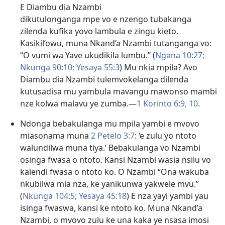
E Diambu dia Nzambi
dikutulonganga mpe vo e nzengo tubakanga
zilenda kufika yovo lambula e zingu kieto.
Kasikil’owu, muna Nkand’a Nzambi tutanganga vo:
“O vumi wa Yave ukudikila lumbu.” (
Ngana 10:27;
Nkunga 90:10;
Yesaya 55:3
) Mu nkia mpila? Avo
Diambu dia Nzambi tulemvokelanga dilenda
kutusadisa mu yambula mavangu mawonso mambi
nze kolwa malavu ye zumba.—
1 Korinto 6:9, 10
.
Ndonga bebakulanga mu mpila yambi e mvovo
miasonama muna
2 Petelo 3:7
: ‘e zulu yo ntoto
walundilwa muna tiya.’ Bebakulanga vo Nzambi
osinga fwasa o ntoto. Kansi Nzambi wasia nsilu vo
kalendi fwasa o ntoto ko. O Nzambi “Ona wakuba
nkubilwa mia nza, ke yanikunwa yakwele mvu.”
(
Nkunga 104:5;
Yesaya 45:18
) E nza yayi yambi yau
isinga fwaswa, kansi ke ntoto ko. Muna Nkand’a
Nzambi, o mvovo zulu ke una kaka ye nsasa imosi