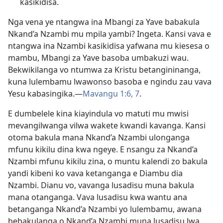
kasikidisa.
Nga vena ye ntangwa ina Mbangi za Yave babakula
Nkand’a Nzambi mu mpila yambi? Ingeta. Kansi vava e
ntangwa ina Nzambi kasikidisa yafwana mu kiesesa o
mambu, Mbangi za Yave basoba umbakuzi wau.
Bekwikilanga vo ntumwa za Kristu betangininanga,
kuna lulembamu lwawonso basoba e ngindu zau vava
Yesu kabasingika.—
Mavangu 1:6, 7
.
E dumbelele kina kiayindula vo matuti mu mwisi
mevangilwanga vilwa wakete kwandi kavanga. Kansi
otoma bakula mana Nkand’a Nzambi ulonganga
mfunu kikilu dina kwa ngeye. E nsangu za Nkand’a
Nzambi mfunu kikilu zina, o muntu kalendi zo bakula
yandi kibeni ko vava ketanganga e Diambu dia
Nzambi. Dianu vo, vavanga lusadisu muna bakula
mana otanganga. Vava lusadisu kwa wantu ana
betanganga Nkand’a Nzambi yo lulembamu, awana
bebakulanga o Nkand’a Nzambi muna lusadisu lwa