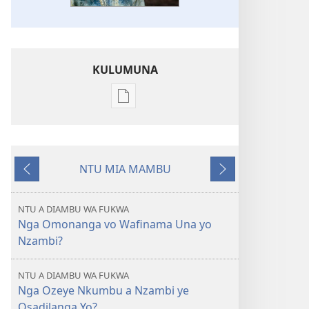
KULUMUNA
Kulumuna
nkanda
wau
mu
NTU MIA MAMBU
EYINGIDILU
Kunima
Kuntwala
DIA
NKANGU
NTU A DIAMBU WA FUKWA
Desemba
Nga Omonanga vo Wafinama Una yo
2014
Nzambi?
NTU A DIAMBU WA FUKWA
Nga Ozeye Nkumbu a Nzambi ye
Osadilanga Yo?