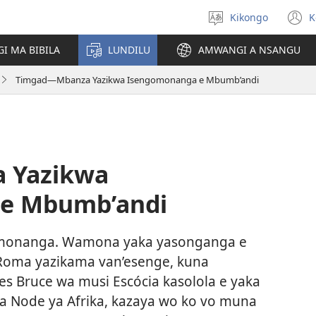
Kikongo
K
Sola
(
ndinga
n
I MA BIBILA
LUNDILU
AMWANGI A NSANGU
w
Timgad​—Mbanza Yazikwa Isengomonanga e Mbumb’andi
 Yazikwa
e Mbumb’andi
kamonanga. Wamona yaka yasonganga e
i Roma yazikama van’esenge, kuna
s Bruce wa musi Escócia kasolola e yaka
 Node ya Afrika, kazaya wo ko vo muna