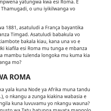
ampwena yatungwa kwa esi Roma. E
 Thamugadi, o unu iyikilwanga vo
 1881, asatuludi a França bayantika
nza Timgad. Asatuludi babakula vo
iambote bakala kiau, kana una vo e
i kiafila esi Roma mu tunga e mbanza
kia mambu tulenda longoka mu kuma kia
langa mo?
LWA ROMA
ka yala kuna Node ya Afrika muna tandu
.K.), o nkangu a zunga kiakina wabasia e
zingila kuna luvuvamu yo nkangu wauna?
ugusto wa Tatu batunga mavata mangolo