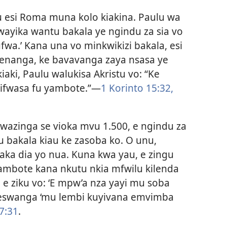
iau esi Roma muna kolo kiakina. Paulu wa
ayika wantu bakala ye ngindu za sia vo
ufwa.’ Kana una vo minkwikizi bakala, esi
enanga, ke bavavanga zaya nsasa ye
aki, Paulu walukisa Akristu vo: “Ke
 ifwasa fu yambote.”​—
1 Korinto 15:32,
azinga se vioka mvu 1.500, e ngindu za
 bakala kiau ke zasoba ko. O unu,
ka dia yo nua. Kuna kwa yau, e zingu
ambote kana nkutu nkia mfwilu kilenda
 e ziku vo: ‘E mpw’a nza yayi mu soba
akeswanga ‘mu lembi kuyivana emvimba
7:31
.