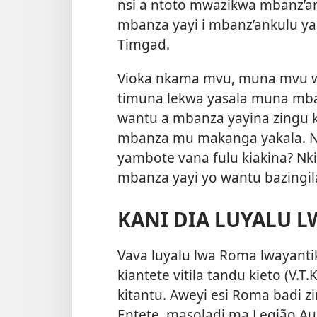
nsi a ntoto mwazikwa mbanz’
mbanza yayi i mbanz’ankulu ya
Timgad.
Vioka nkama mvu, muna mvu wa
timuna lekwa yasala muna mba
wantu a mbanza yayina zingu k
mbanza mu makanga yakala. Nk
yambote vana fulu kiakina? N
mbanza yayi yo wantu bazingi
KANI DIA LUYALU 
Vava luyalu lwa Roma lwayanti
kiantete vitila tandu kieto (V.T
kitantu. Aweyi esi Roma badi 
Entete, masoladi ma Legião A