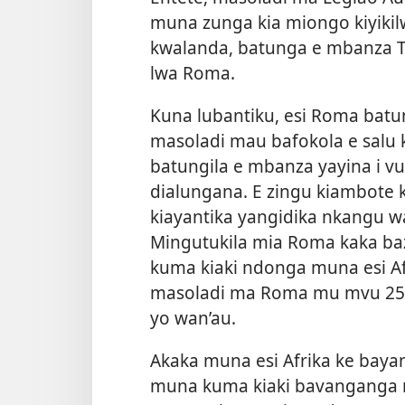
muna zunga kia miongo kiyikil
kwalanda, batunga e mbanza T
lwa Roma.
Kuna lubantiku, esi Roma bat
masoladi mau bafokola e salu ki
batungila e mbanza yayina i v
dialungana. E zingu kiambote
kiayantika yangidika nkangu 
Mingutukila mia Roma kaka b
kuma kiaki ndonga muna esi A
masoladi ma Roma mu mvu 25 k
yo wan’au.
Akaka muna esi Afrika ke bayan
muna kuma kiaki bavanganga