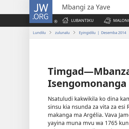
JW.ORG
Mbangi za Yave
LUBANTIKU
MALONG
Lundilu
zulunalu
Eyingidilu | Desemba 2014
Timgad​—Mbanza
Isengomonanga 
Nsatuludi kakwikila ko dina 
sinsu kia nsunda za vita za es
makanga ma Argélia. Vava Jame
yayina muna mvu wa 1765 kuna