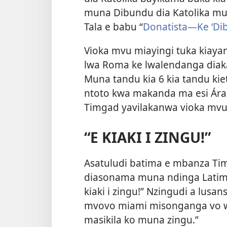
muna Dibundu dia Katolika 
Tala e babu “
Donatista—Ke ‘Dib
Vioka mvu miayingi tuka kiayan
lwa Roma ke
lwalendanga diak
Muna tandu kia 6 kia tandu ki
ntoto kwa makanda ma esi Ára
Timgad yavilakanwa vioka mvu
“E KIAKI I ZINGU!”
Asatuludi batima e mbanza Tim
diasonama muna ndinga Latim v
kiaki i zingu!” Nzingudi a lus
mvovo miami misonganga vo w
masikila ko muna zingu.”