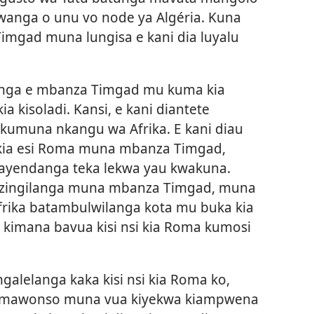
wanga o unu vo node ya Algéria. Kuna
imgad muna lungisa e kani dia luyalu
unga e mbanza Timgad mu kuma kia
a kisoladi. Kansi, e kani diantete
ukumuna nkangu wa Afrika. E kani diau
 kia esi Roma muna mbanza Timgad,
wayendanga teka lekwa yau kwakuna.
azingilanga muna mbanza Timgad, muna
frika batambulwilanga kota mu buka kia
imana bavua kisi nsi kia Roma kumosi
galelanga kaka kisi nsi kia Roma ko,
 mawonso muna vua kiyekwa kiampwena