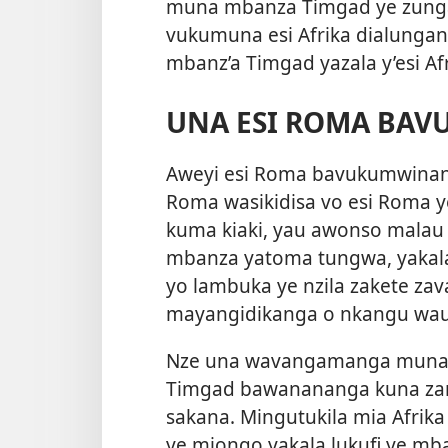
muna mbanza Timgad ye zunga 
vukumuna esi Afrika dialungana
mbanz’a Timgad yazala y’esi Af
UNA ESI ROMA BA
Aweyi esi Roma bavukumwinang
Roma wasikidisa vo esi Roma y
kuma kiaki, yau awonso malau 
mbanza yatoma tungwa, yakala
yo lambuka ye nzila zakete 
mayangidikanga o nkangu wa
Nze una wavangamanga muna m
Timgad bawanananga kuna z
sakana. Mingutukila mia Afri
ye miongo yakala lukufi ye mba