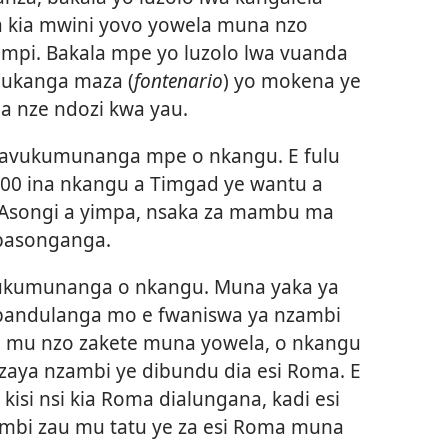
 kia mwini yovo yowela muna nzo
mpi. Bakala mpe yo luzolo lwa vuanda
mukanga maza (
fontenario
) yo mokena ye
 nze ndozi kwa yau.
kiavukumunanga mpe o nkangu. E fulu
.500 ina nkangu a Timgad ye wantu a
Asongi a yimpa, nsaka za mambu ma
 basonganga.
ukumunanga o nkangu. Muna yaka ya
babandulanga mo e fwaniswa ya nzambi
a mu nzo zakete muna yowela, o nkangu
ya nzambi ye dibundu dia esi Roma. E
 kisi nsi kia Roma dialungana, kadi esi
ambi zau mu tatu ye za esi Roma muna