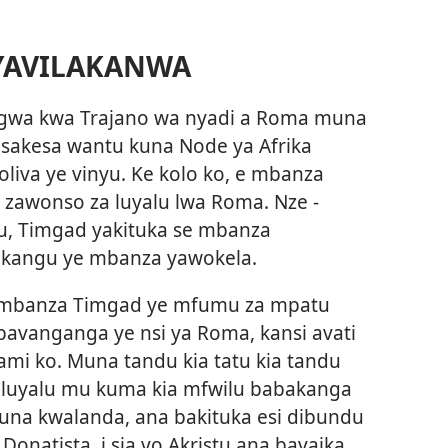
YAVILAKANWA
gwa kwa Trajano wa nyadi a Roma muna
asakesa wantu kuna Node ya Afrika
liva ye vinyu. Ke kolo ko, e mbanza
 zawonso za luyalu lwa Roma. Nze ­
u, Timgad yakituka se mbanza
nkangu ye mbanza yawokela.
 mbanza Timgad ye mfumu za mpatu
avanganga ye nsi ya Roma, kansi avati
mi ko. Muna tandu kia tatu kia tandu
o luyalu mu kuma kia mfwilu babakanga
una kwalanda, ana bakituka esi dibundu
Donatista, i sia vo Akristu ana bavaika