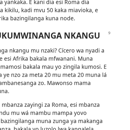
yankaka. E kani dia esi Roma dia
 kikilu, kadi mvu 50 kaka miavioka, e
rika bazingilanga kuna node.
VUKUMWINANGA NKANGU
a nkangu mu nzaki? Cícero wa nyadi a
e esi Afrika bakala mfwanani. Muna
mamosi bakala mau yo zingila kumosi. E
 ye nzo za meta 20 mu meta 20 muna lá
zavambanesanga zo. Mawonso mama
una.
banza zayingi za Roma, esi mbanza
andu mu wá mambu mampa yovo
ka bazingilanga muna zunga ya makanga
nza, bakala yo luzolo lwa kangalela