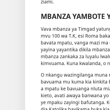
ziami.
MBANZA YAMBOTE 
Vava mbanza ya Timgad yatun
mvu 100 wa T.K, esi Roma bak
bavata mpatu, vanga mazi ma o
yayina yayantika dikila mbanza
mbanza zankaka za luyalu lwal
kimvuama. Kuna kwalanda, o 
O nkangu wazingilanga muna
bavuama mu kuma kia kinkita b
a mpatu ke bavuanga nluta mia
kieto, avati awaya banwana y
ye mpaku zayingi bafutanga. K
dia Katolika bayikama buka kia 