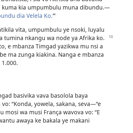
mu kuma kia umpumbulu muna dibundu.—
undu dia Velela Ko.’
”
tikila vita, umpumbulu ye nsoki, luyalu
a tumina nkangu wa node ya Afrika ko.
eto, e mbanza Timgad yazikwa mu nsi a
be ma zunga kiakina. Nanga e mbanza
 1.000.
gad basivika vava basolola baya
o: “Konda, yowela, sakana, seva​—“e
ansu mosi wa musi França wavova vo: “E
antu awaya ke bakala ye makani