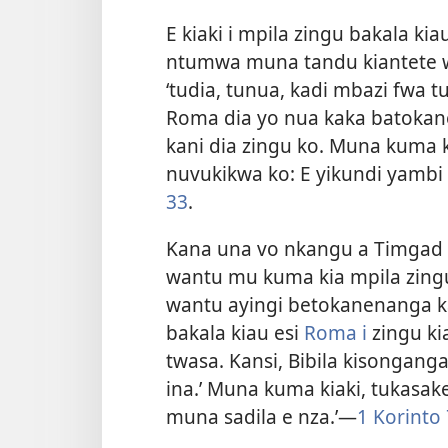
E kiaki i mpila zingu bakala k
ntumwa muna tandu kiantete w
‘tudia, tunua, kadi mbazi fwa t
Roma dia yo nua kaka batokan
kani dia zingu ko. Muna kuma ki
nuvukikwa ko: E yikundi yambi
33
.
Kana una vo nkangu a Timgad w
wantu mu kuma kia mpila zingu
wantu ayingi betokanenanga ka
bakala kiau esi
Roma i
zingu ki
twasa. Kansi, Bibila kisonganga
ina.’ Muna kuma kiaki, tukas
muna sadila e nza.’—
1 Korinto 