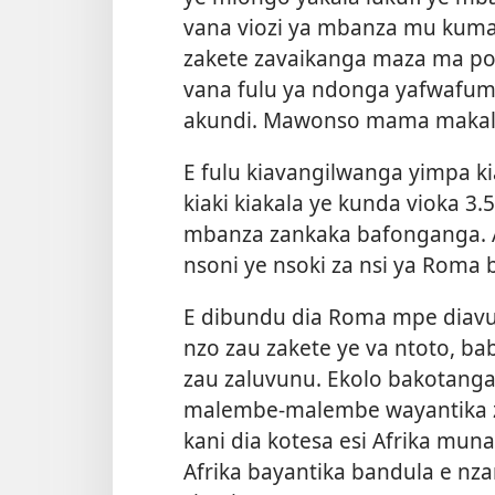
vana viozi ya mbanza mu kuma
zakete zavaikanga maza ma po
vana fulu ya ndonga yafwafu
akundi. Mawonso mama makala
E fulu kiavangilwanga yimpa 
kiaki kiakala ye kunda vioka 3
mbanza zankaka bafonganga. 
nsoni ye nsoki za nsi ya Roma
E dibundu dia Roma mpe diav
nzo zau zakete ye va ntoto, 
zau zaluvunu. Ekolo bakotang
malembe-malembe wayantika za
kani dia kotesa esi Afrika muna
Afrika bayantika bandula e nz