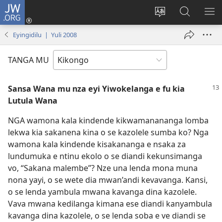
JW.ORG
Kota
(opens
Soba
Vavulula
SO
new
nding'a
muna
MA
Eyingidilu | Yuli 2008
window)
nzila
JW.ORG
TANGA MU
Sansa Wana mu nza eyi Yiwokelanga e fu kia
Lutula Wana
NGA wamona kala kindende kikwamanananga lomba
lekwa kia sakanena kina o se kazolele sumba ko? Nga
wamona kala kindende kisakananga e nsaka za
lundumuka e ntinu ekolo o se diandi kekunsimanga
vo, “Sakana malembe”? Nze una lenda mona muna
nona yayi, o se wete dia mwan’andi kevavanga. Kansi,
o se lenda yambula mwana kavanga dina kazolele.
Vava mwana kedilanga kimana ese diandi kanyambula
kavanga dina kazolele, o se lenda soba e ve diandi se