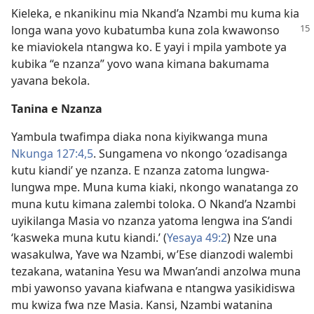
Kieleka, e nkanikinu mia Nkand’a Nzambi mu kuma kia
longa wana yovo kubatumba
kuna zola kwawonso
ke miaviokela ntangwa ko. E yayi i mpila yambote ya
kubika “e nzanza” yovo wana kimana bakumama
yavana bekola.
Tanina e Nzanza
Yambula twafimpa diaka nona kiyikwanga muna
Nkunga 127:​4,5
. Sungamena vo nkongo ‘ozadisanga
kutu kiandi’ ye nzanza. E nzanza zatoma lungwa-
lungwa mpe. Muna kuma kiaki, nkongo wanatanga zo
muna kutu kimana zalembi toloka. O Nkand’a Nzambi
uyikilanga Masia vo nzanza yatoma lengwa ina S’andi
‘kasweka muna kutu kiandi.’ (
Yesaya 49:⁠2
) Nze una
wasakulwa, Yave wa Nzambi, w’Ese dianzodi walembi
tezakana, watanina Yesu wa Mwan’andi anzolwa muna
mbi yawonso yavana kiafwana e ntangwa yasikidiswa
mu kwiza fwa nze Masia. Kansi, Nzambi watanina