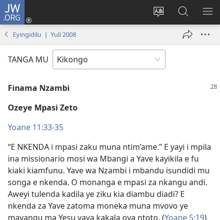
JW.ORG
Kota
(opens
Soba
Vavulula
SO
new
nding'a
muna
MA
Eyingidilu | Yuli 2008
window)
nzila
JW.ORG
TANGA MU
Finama Nzambi
Ozeye Mpasi Zeto
Yoane 11:33-35
“E NKENDA i mpasi zaku muna ntim’ame.” E yayi i mpila
ina missionario mosi wa Mbangi a Yave kayikila e fu
kiaki kiamfunu. Yave wa Nzambi i mbandu isundidi mu
songa e nkenda. O monanga e mpasi za nkangu andi.
Aweyi tulenda kadila ye ziku kia diambu diadi? E
nkenda za Yave zatoma moneka muna mvovo ye
mavangu ma Yesu vava kakala ova ntoto. (
Yoane 5:​19
)