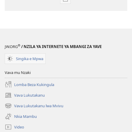
Kulumuna
nkanda
wau
mu
EYINGIDILU
DIA
NKANGU
®
JW.ORG
/ NZILA YA INTERNETE YA MBANGI ZA YAVE
Yuli
2008
Singika e Mpwa
Vava mu Nzaki
Lomba Beza Kukingula
Vava Lukutakanu
(opens
new
Vava Lukutakanu lwa Mvivu
(opens
window)
new
Nkia Mambu
window)
Video