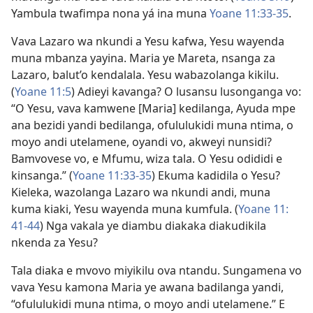
Yambula twafimpa nona yá ina muna
Yoane 11:​33-35
.
Vava Lazaro wa nkundi a Yesu kafwa, Yesu wayenda
muna mbanza yayina. Maria ye Mareta, nsanga za
Lazaro, balut’o kendalala. Yesu wabazolanga kikilu.
(
Yoane 11:⁠5
) Adieyi kavanga? O lusansu lusonganga vo:
“O Yesu, vava kamwene [Maria] kedilanga, Ayuda mpe
ana bezidi yandi bedilanga, ofululukidi muna ntima, o
moyo andi utelamene, oyandi vo, akweyi nunsidi?
Bamvovese vo, e Mfumu, wiza tala. O Yesu odididi e
kinsanga.” (
Yoane 11:​33-​35
) Ekuma kadidila o Yesu?
Kieleka, wazolanga Lazaro wa nkundi andi, muna
kuma kiaki, Yesu wayenda muna kumfula. (
Yoane 11:​
41-​44
) Nga vakala ye diambu diakaka diakudikila
nkenda za Yesu?
Tala diaka e mvovo miyikilu ova ntandu. Sungamena vo
vava Yesu kamona Maria ye awana badilanga yandi,
“ofululukidi muna ntima, o moyo andi utelamene.” E