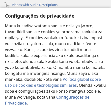
Videos with Audio Descriptions
Vavulula
Configurações de privacidade
Lusadisu
Muna kusadisa watoma sadila e nzila ya jw.org,
tuyantikidi sadila e cookies ye programa zankaka za
Tukau
(opens
mpila yayi. E cookies zankaka mfunu kiki zina mpasi
new
vo e nzila eto yatoma sala, muna diadi ke zifwete
window)
LUNDILU DIA NKANDA mia Mbangi za Yave mu Internete™
vezwa ko. Kansi, e cookies zina tusadidi muna
(opens
kudikila kaka e experiência aku ekolo osadilanga e
new
®
JW Hub
window)
nzila eto, olenda sola kwaku kana vo otambulwila zo
(opens
new
yovo kutambulwila za ko. O mambu mama ke mateka
®
Aplicativo JW Library
window)
ko ngatu ma mwangina nsangu. Muna zaya diaka
mankaka, dodokolo kota vana
Política global sobre
uso de cookies e tecnologias similares
. Olenda kwaku
soba e configurações zaku konso ntangwa ozolele.
Copyright
© 2026 Watch Tower Bible and Tract Society of Pennsylvania.
Muna wo vanga, kota vana
Configurações de
MPILA YASADILA SITE
|
NSIKU A MBUMBA
|
CONFIGURAÇÕES DE
Privacidade
.
S
PRIVACIDADE