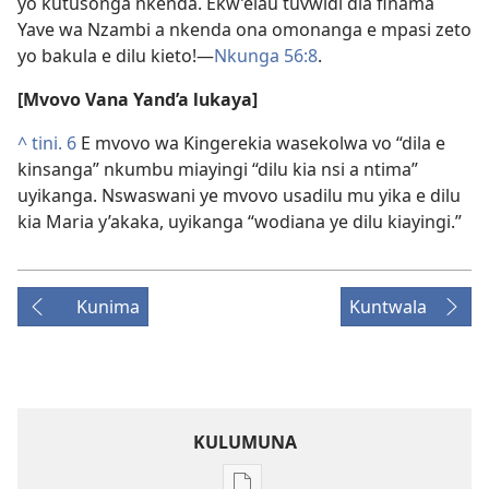
yo kutusonga nkenda. Ekw’elau tuvwidi dia finama
Yave wa Nzambi a nkenda ona omonanga e mpasi zeto
yo bakula e dilu kieto!​—⁠
Nkunga 56:⁠8
.
[Mvovo Vana Yand’a lukaya]
^
tini. 6
E mvovo wa Kingerekia wasekolwa vo “dila e
kinsanga” nkumbu miayingi “dilu kia nsi a ntima”
uyikanga. Nswaswani ye mvovo usadilu mu yika e dilu
kia Maria y’akaka, uyikanga “wodiana ye dilu kiayingi.”
Kunima
Kuntwala
KULUMUNA