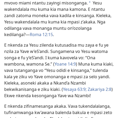
mvovo miami ntantu zayingi misonganga.
Yesu
*
wakendalala mu kuma kia mana kamona. E ntantu
zandi zatoma moneka vava kadila e kinsanga. Kieleka,
Yesu wakendalala mu kuma kia mpasi z’akaka. Nga
odilanga vava monanga muntu on’ozolanga
kedilanga?​—⁠
Roma 12:15
.
E nkenda za Yesu zilenda kutusadisa mu zaya e fu ye
nzila za Yave w’eS’andi. Sungamena vo Yesu watoma
songa e fu y’eS’andi. I kuma kavovela vo: “Ona
wambona, wamona Se.” (
Yoane 14:⁠9
) Muna kuma kiaki,
vava tutanganga vo “Yesu odidi e kinsanga,” tulenda
kala ye ziku vo Yave omonanga e mpasi za selo yandi.
Kieleka, asoneki akaka a Nkand’a Nzambi
bekwikanisanga e ziku kiaki. (
Yesaya 63:9;
Zakariya 2:⁠8
)
Ekwe nkenda kesonganga Yave wa Nzambi!
E nkenda zifinamesanga akaka. Vava tukendalalanga,
tufinamwanga kw’awana balenda bakula e mpasi zeto