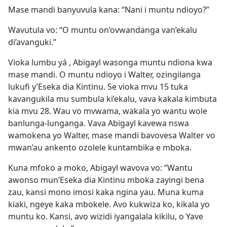
Mase mandi banyuvula kana: “Nani i muntu ndioyo?”
Wavutula vo: “O muntu on’ovwandanga van’ekalu
di’avanguki.”
Vioka lumbu yá , Abigayl wasonga muntu ndiona kwa
mase mandi. O muntu ndioyo i Walter, ozingilanga
lukufi y’Eseka dia Kintinu. Se vioka mvu 15 tuka
kavangukila mu sumbula ki’ekalu, vava kakala kimbuta
kia mvu 28. Wau vo mvwama, wakala yo wantu wole
banlunga-lunganga. Vava Abigayl kavewa nswa
wamokena yo Walter, mase mandi bavovesa Walter vo
mwan’au ankento ozolele kuntambika e mboka.
Kuna mfoko a moko, Abigayl wavova vo: “Wantu
awonso mun’Eseka dia Kintinu mboka zayingi bena
zau, kansi mono imosi kaka ngina yau. Muna kuma
kiaki, ngeye kaka mbokele. Avo kukwiza ko, kikala yo
muntu ko. Kansi, avo wizidi iyangalala kikilu, o Yave