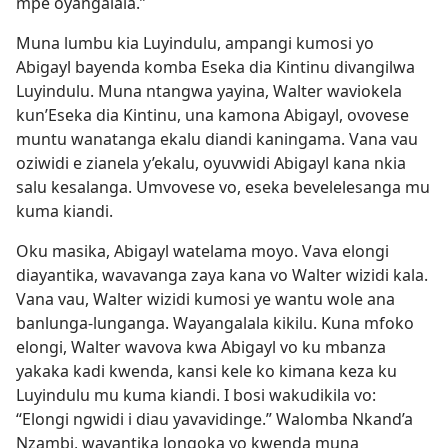
mpe oyangalala.”
Muna lumbu kia Luyindulu, ampangi kumosi yo
Abigayl bayenda komba Eseka dia Kintinu divangilwa
Luyindulu. Muna ntangwa yayina, Walter waviokela
kun’Eseka dia Kintinu, una kamona Abigayl, ovovese
muntu wanatanga ekalu diandi kaningama. Vana vau
oziwidi e zianela y’ekalu, oyuvwidi Abigayl kana nkia
salu kesalanga. Umvovese vo, eseka bevelelesanga mu
kuma kiandi.
Oku masika, Abigayl watelama moyo. Vava elongi
diayantika, wavavanga zaya kana vo Walter wizidi kala.
Vana vau, Walter wizidi kumosi ye wantu wole ana
banlunga-lunganga. Wayangalala kikilu. Kuna mfoko
elongi, Walter wavova kwa Abigayl vo ku mbanza
yakaka kadi kwenda, kansi kele ko kimana keza ku
Luyindulu mu kuma kiandi. I bosi wakudikila vo:
“Elongi ngwidi i diau yavavidinge.” Walomba Nkand’a
Nzambi, wayantika longoka yo kwenda muna