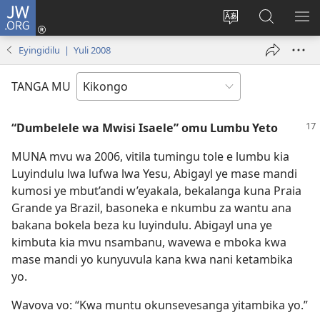
JW.ORG
Kota
(opens
Soba
Vavulula
SO
new
nding'a
muna
MA
Eyingidilu | Yuli 2008
window)
nzila
JW.ORG
TANGA MU
“Dumbelele wa Mwisi Isaele” omu Lumbu Yeto
MUNA mvu wa 2006, vitila tumingu tole e lumbu kia
Luyindulu lwa lufwa lwa Yesu, Abigayl ye mase mandi
kumosi ye mbut’andi w’eyakala, bekalanga kuna Praia
Grande ya Brazil, basoneka e nkumbu za wantu ana
bakana bokela beza ku luyindulu. Abigayl una ye
kimbuta kia mvu nsambanu, wavewa e mboka kwa
mase mandi yo kunyuvula kana kwa nani ketambika
yo.
Wavova vo: “Kwa muntu okunsevesanga yitambika yo.”