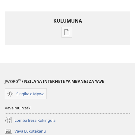
KULUMUNA
Kulumuna
nkanda
wau
mu
EYINGIDILU
DIA
NKANGU
®
JW.ORG
/ NZILA YA INTERNETE YA MBANGI ZA YAVE
Yuli
2008
Singika e Mpwa
Vava mu Nzaki
Lomba Beza Kukingula
Vava Lukutakanu
(opens