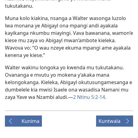
tukutakanu.
Muna kolo kiakina, nsanga a Walter wasonga luzolo
lwa monana ye Abigayl ona mpangi andi ayakala
kayikanga nkumbu miayingi. Vava bawanana, wamon’e
kiese mu zaya vo Abigayl mwan’ambote kieleka.
Wavova vo: “O wau nzeye ekuma mpangi ame ayakala
kenena ye kiese.”
Walter wakinu longoka yo kwenda mu tukutakanu.
Ovananga e mvutu yo mokena y’akaka mana
kelongokanga. Kieleka, Abigayl okutusungamesanga e
dumbelele kia mwisi Isaele ona wasadisa Namani mu
zaya Yave wa Nzambi aludi.​—⁠
2 Ntinu 5:​2-14
.
Kunima
Kuntwala