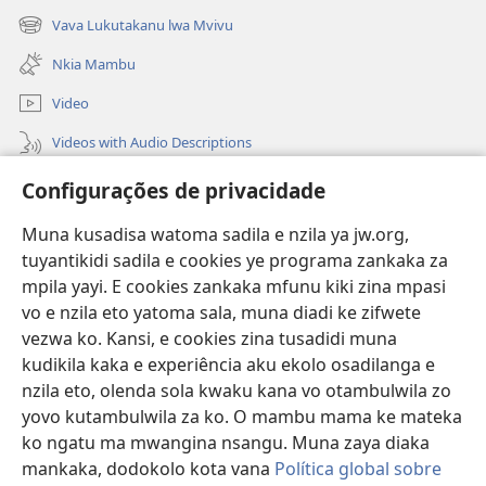
new
Vava Lukutakanu lwa Mvivu
(opens
window)
new
Nkia Mambu
window)
Video
Videos with Audio Descriptions
Vavulula
Configurações de privacidade
Lusadisu
Muna kusadisa watoma sadila e nzila ya jw.org,
tuyantikidi sadila e cookies ye programa zankaka za
Tukau
(opens
mpila yayi. E cookies zankaka mfunu kiki zina mpasi
new
vo e nzila eto yatoma sala, muna diadi ke zifwete
window)
LUNDILU DIA NKANDA mia Mbangi za Yave mu Internete™
vezwa ko. Kansi, e cookies zina tusadidi muna
(opens
kudikila kaka e experiência aku ekolo osadilanga e
new
®
JW Hub
window)
nzila eto, olenda sola kwaku kana vo otambulwila zo
(opens
new
yovo kutambulwila za ko. O mambu mama ke mateka
®
Aplicativo JW Library
window)
ko ngatu ma mwangina nsangu. Muna zaya diaka
mankaka, dodokolo kota vana
Política global sobre