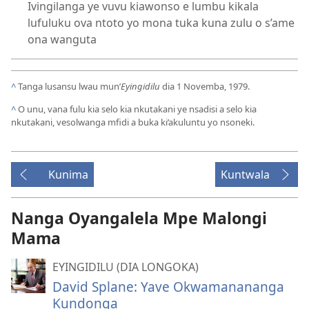
Ivingilanga ye vuvu kiawonso e lumbu kikala
lufuluku ova ntoto yo mona tuka kuna zulu o s’ame
ona wanguta
^
Tanga lusansu lwau mun’
Eyingidilu
dia 1 Novemba, 1979.
^
O unu, vana fulu kia selo kia nkutakani ye nsadisi a selo kia
nkutakani, vesolwanga mfidi a buka ki’akuluntu yo nsoneki.
Kunima
Kuntwala
Nanga Oyangalela Mpe Malongi
Mama
EYINGIDILU (DIA LONGOKA)
David Splane: Yave Okwamanananga
Kundonga