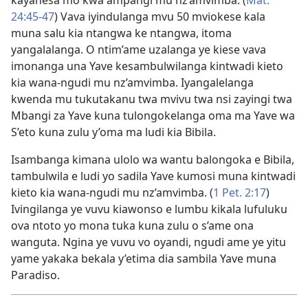
24:45-47
) Vava iyindulanga mvu 50 mviokese kala
muna salu kia ntangwa ke ntangwa, itoma
yangalalanga. O ntim’ame uzalanga ye kiese vava
imonanga una Yave kesambulwilanga kintwadi kieto
kia wana-ngudi mu nz’amvimba. Iyangalelanga
kwenda mu tukutakanu twa mvivu twa nsi zayingi twa
Mbangi za Yave kuna tulongokelanga oma ma Yave wa
S’eto kuna zulu y’oma ma ludi kia Bibila.
Isambanga kimana ulolo wa wantu balongoka e Bibila,
tambulwila e ludi yo sadila Yave kumosi muna kintwadi
kieto kia wana-ngudi mu nz’amvimba. (
1 Pet. 2:17
)
Ivingilanga ye vuvu kiawonso e lumbu kikala lufuluku
ova ntoto yo mona tuka kuna zulu o s’ame ona
wanguta. Ngina ye vuvu vo oyandi, ngudi ame ye yitu
yame yakaka bekala y’etima dia sambila Yave muna
Paradiso.