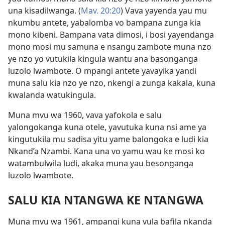
una kisadilwanga. (
Mav. 20:20
) Vava yayenda yau mu
nkumbu antete, yabalomba vo bampana zunga kia
mono kibeni. Bampana vata dimosi, i bosi yayendanga
mono mosi mu samuna e nsangu zambote muna nzo
ye nzo yo vutukila kingula wantu ana basonganga
luzolo lwambote. O mpangi antete yavayika yandi
muna salu kia nzo ye nzo, nkengi a zunga kakala, kuna
kwalanda watukingula.
Muna mvu wa 1960, vava yafokola e salu
yalongokanga kuna otele, yavutuka kuna nsi ame ya
kingutukila mu sadisa yitu yame balongoka e ludi kia
Nkand’a Nzambi. Kana una vo yamu wau ke mosi ko
watambulwila ludi, akaka muna yau besonganga
luzolo lwambote.
SALU KIA NTANGWA KE NTANGWA
Muna mvu wa 1961, ampangi kuna vula bafila nkanda