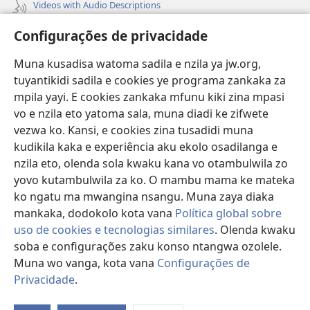
Videos with Audio Descriptions
Vavulula
Configurações de privacidade
Lusadisu
Muna kusadisa watoma sadila e nzila ya jw.org,
tuyantikidi sadila e cookies ye programa zankaka za
Tukau
mpila yayi. E cookies zankaka mfunu kiki zina mpasi
(opens
new
vo e nzila eto yatoma sala, muna diadi ke zifwete
window)
LUNDILU DIA NKANDA mia Mbangi za Yave mu Internete™
vezwa ko. Kansi, e cookies zina tusadidi muna
(opens
kudikila kaka e experiência aku ekolo osadilanga e
new
®
JW Hub
window)
nzila eto, olenda sola kwaku kana vo otambulwila zo
(opens
yovo kutambulwila za ko. O mambu mama ke mateka
new
®
Aplicativo JW Library
window)
ko ngatu ma mwangina nsangu. Muna zaya diaka
mankaka, dodokolo kota vana
Política global sobre
uso de cookies e tecnologias similares
. Olenda kwaku
soba e configurações zaku konso ntangwa ozolele.
Muna wo vanga, kota vana
Configurações de
Copyright
© 2026 Watch Tower Bible and Tract Society of Pennsylvania.
MPILA YASADILA SITE
|
NSIKU A MBUMBA
|
CONFIGURAÇÕES DE
Privacidade
.
S
PRIVACIDADE
Ta