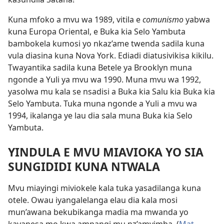
Kuna mfoko a mvu wa 1989, vitila e
comunismo
yabwa
kuna Europa Oriental, e Buka kia Selo Yambuta
bambokela kumosi yo nkaz’ame twenda sadila kuna
vula diasina kuna Nova York. Ediadi diatusivikisa kikilu.
Twayantika sadila kuna Betele ya Brooklyn muna
ngonde a Yuli ya mvu wa 1990. Muna mvu wa 1992,
yasolwa mu kala se nsadisi a Buka kia Salu kia Buka kia
Selo Yambuta. Tuka muna ngonde a Yuli a mvu wa
1994, ikalanga ye lau dia sala muna Buka kia Selo
Yambuta.
YINDULA E MVU MIAVIOKA YO SIA
SUNGIDIDI KUNA NTWALA
Mvu miayingi miviokele kala tuka yasadilanga kuna
otele. Owau iyangalelanga elau dia kala mosi
mun’awana bekubikanga madia ma mwanda yo
kayanesa mo kwa ampangi mu nz’amvimba. (
Mat.