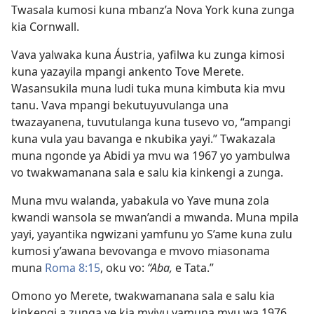
Twasala kumosi kuna mbanz’a Nova York kuna zunga
kia Cornwall.
Vava yalwaka kuna Áustria, yafilwa ku zunga kimosi
kuna yazayila mpangi ankento Tove Merete.
Wasansukila muna ludi tuka muna kimbuta kia mvu
tanu. Vava mpangi bekutuyuvulanga una
twazayanena, tuvutulanga kuna tusevo vo, “ampangi
kuna vula yau bavanga e nkubika yayi.” Twakazala
muna ngonde ya Abidi ya mvu wa 1967 yo yambulwa
vo twakwamanana sala e salu kia kinkengi a zunga.
Muna mvu walanda, yabakula vo Yave muna zola
kwandi wansola se mwan’andi a mwanda. Muna mpila
yayi, yayantika ngwizani yamfunu yo S’ame kuna zulu
kumosi y’awana bevovanga e mvovo miasonama
muna
Roma 8:15
, oku vo:
“Aba,
e Tata.”
Omono yo Merete, twakwamanana sala e salu kia
kinkengi a zunga ye kia mvivu yamuna mvu wa 1976.