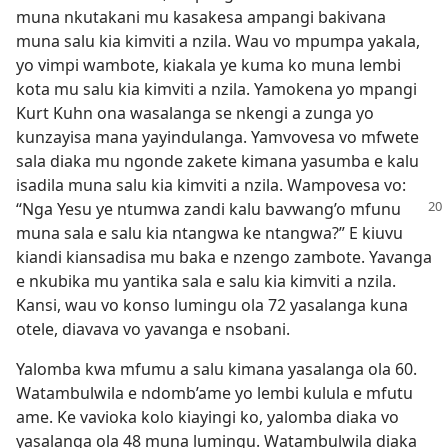
muna nkutakani mu kasakesa ampangi bakivana
muna salu kia kimviti a nzila. Wau vo mpumpa yakala,
yo vimpi wambote, kiakala ye kuma ko muna lembi
kota mu salu kia kimviti a nzila. Yamokena yo mpangi
Kurt Kuhn ona wasalanga se nkengi a zunga yo
kunzayisa mana yayindulanga. Yamvovesa vo mfwete
sala diaka mu ngonde zakete kimana yasumba e kalu
isadila muna salu kia kimviti a nzila. Wampovesa vo:
“Nga Yesu ye ntumwa
zandi kalu bavwang’o mfunu
muna sala e salu kia ntangwa ke ntangwa?” E kiuvu
kiandi kiansadisa mu baka e nzengo zambote. Yavanga
e nkubika mu yantika sala e salu kia kimviti a nzila.
Kansi, wau vo konso lumingu ola 72 yasalanga kuna
otele, diavava vo yavanga e nsobani.
Yalomba kwa mfumu a salu kimana yasalanga ola 60.
Watambulwila e ndomb’ame yo lembi kulula e mfutu
ame. Ke vavioka kolo kiayingi ko, yalomba diaka vo
yasalanga ola 48 muna lumingu. Watambulwila diaka