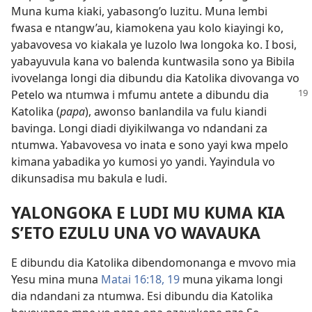
Muna kuma kiaki, yabasong’o luzitu. Muna lembi
fwasa e ntangw’au, kiamokena yau kolo kiayingi ko,
yabavovesa vo kiakala ye luzolo lwa longoka ko. I bosi,
yabayuvula kana vo balenda kuntwasila sono ya Bibila
ivovelanga longi dia dibundu dia Katolika divovanga vo
Petelo wa ntumwa i mfumu
antete a dibundu dia
Katolika (
papa
), awonso banlandila va fulu kiandi
bavinga. Longi diadi diyikilwanga vo ndandani za
ntumwa. Yabavovesa vo inata e sono yayi kwa mpelo
kimana yabadika yo kumosi yo yandi. Yayindula vo
dikunsadisa mu bakula e ludi.
YALONGOKA E LUDI MU KUMA KIA
S’ETO EZULU UNA VO WAVAUKA
E dibundu dia Katolika dibendomonanga e mvovo mia
Yesu mina muna
Matai 16:18, 19
muna yikama longi
dia ndandani za ntumwa. Esi dibundu dia Katolika