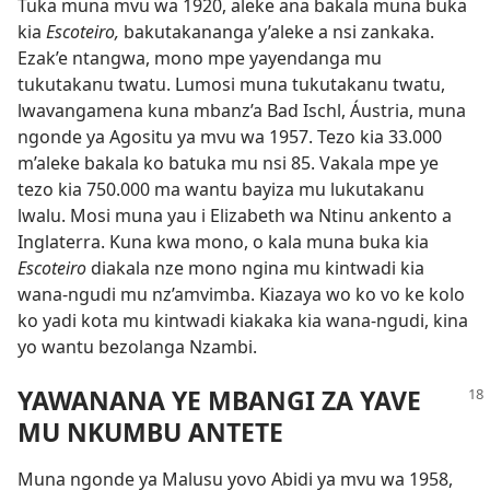
Tuka muna mvu wa 1920, aleke ana bakala muna buka
kia
Escoteiro,
bakutakananga y’aleke a nsi zankaka.
Ezak’e ntangwa, mono mpe yayendanga mu
tukutakanu twatu. Lumosi muna tukutakanu twatu,
lwavangamena kuna mbanz’a Bad Ischl, Áustria, muna
ngonde ya Agositu ya mvu wa 1957. Tezo kia 33.000
m’aleke bakala ko batuka mu nsi 85. Vakala mpe ye
tezo kia 750.000 ma wantu bayiza mu lukutakanu
lwalu. Mosi muna yau i Elizabeth wa Ntinu ankento a
Inglaterra. Kuna kwa mono, o kala muna buka kia
Escoteiro
diakala nze mono ngina mu kintwadi kia
wana-ngudi mu nz’amvimba. Kiazaya wo ko vo ke kolo
ko yadi kota mu kintwadi kiakaka kia wana-ngudi, kina
yo wantu bezolanga Nzambi.
YAWANANA YE MBANGI ZA YAVE
MU NKUMBU ANTETE
Muna ngonde ya Malusu yovo Abidi ya mvu wa 1958,