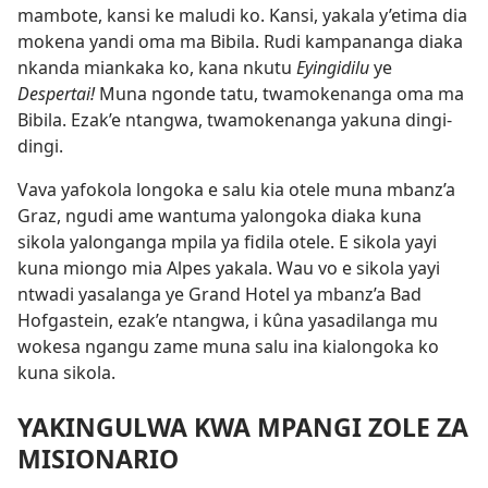
mambote, kansi ke maludi ko. Kansi, yakala y’etima dia
mokena yandi oma ma Bibila. Rudi kampananga diaka
nkanda miankaka ko, kana nkutu
Eyingidilu
ye
Despertai!
Muna ngonde tatu, twamokenanga oma ma
Bibila. Ezak’e ntangwa, twamokenanga yakuna dingi-
dingi.
Vava yafokola longoka e salu kia otele muna mbanz’a
Graz, ngudi ame wantuma yalongoka diaka kuna
sikola yalonganga mpila ya fidila otele. E sikola yayi
kuna miongo mia Alpes yakala. Wau vo e sikola yayi
ntwadi yasalanga ye Grand Hotel ya mbanz’a Bad
Hofgastein, ezak’e ntangwa, i kûna yasadilanga mu
wokesa ngangu zame muna salu ina kialongoka ko
kuna sikola.
YAKINGULWA KWA MPANGI ZOLE ZA
MISIONARIO