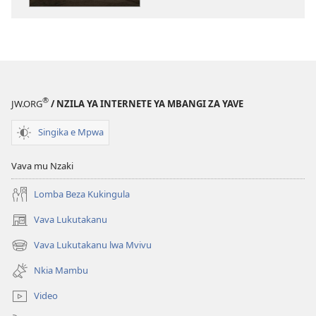
LONGOKA)
Yuli
2014
®
JW.ORG
/ NZILA YA INTERNETE YA MBANGI ZA YAVE
Singika e Mpwa
Vava mu Nzaki
Lomba Beza Kukingula
Vava Lukutakanu
(opens
new
Vava Lukutakanu lwa Mvivu
(opens
window)
new
Nkia Mambu
window)
Video