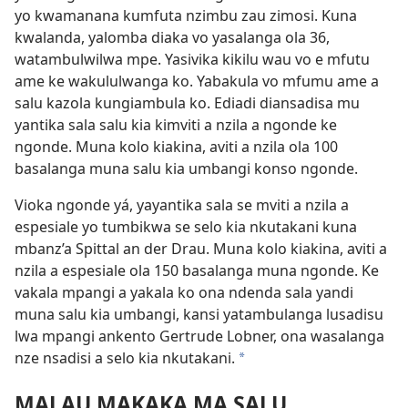
yo kwamanana kumfuta nzimbu zau zimosi. Kuna
kwalanda, yalomba diaka vo yasalanga ola 36,
watambulwilwa mpe. Yasivika kikilu wau vo e mfutu
ame ke wakululwanga ko. Yabakula vo mfumu ame a
salu kazola kungiambula ko. Ediadi diansadisa mu
yantika sala salu kia kimviti a nzila a ngonde ke
ngonde. Muna kolo kiakina, aviti a nzila ola 100
basalanga muna salu kia umbangi konso ngonde.
Vioka ngonde yá, yayantika sala se mviti a nzila a
espesiale yo tumbikwa se selo kia nkutakani kuna
mbanz’a Spittal an der Drau. Muna kolo kiakina, aviti a
nzila a espesiale ola 150 basalanga muna ngonde. Ke
vakala mpangi a yakala ko ona ndenda sala yandi
muna salu kia umbangi, kansi yatambulanga lusadisu
lwa mpangi ankento Gertrude Lobner, ona wasalanga
nze nsadisi a selo kia nkutakani.
*
MALAU MAKAKA MA SALU