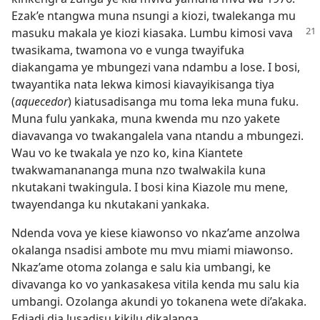
Ezak’e ntangwa muna nsungi a kiozi, twalekanga mu
masuku makala ye kiozi kiasaka. Lumbu
kimosi vava
twasikama, twamona vo e vunga twayifuka
diakangama ye mbungezi vana ndambu a lose. I bosi,
twayantika nata lekwa kimosi kiavayikisanga tiya
(
aquecedor
) kiatusadisanga mu toma leka muna fuku.
Muna fulu yankaka, muna kwenda mu nzo yakete
diavavanga vo twakangalela vana ntandu a mbungezi.
Wau vo ke twakala ye nzo ko, kina Kiantete
twakwamanananga muna nzo twalwakila kuna
nkutakani twakingula. I bosi kina Kiazole mu mene,
twayendanga ku nkutakani yankaka.
Ndenda vova ye kiese kiawonso vo nkaz’ame anzolwa
okalanga nsadisi ambote mu mvu miami miawonso.
Nkaz’ame otoma zolanga e salu kia umbangi, ke
divavanga ko vo yankasakesa vitila kenda mu salu kia
umbangi. Ozolanga akundi yo tokanena wete di’akaka.
Ediadi dia lusadisu kikilu dikalanga.