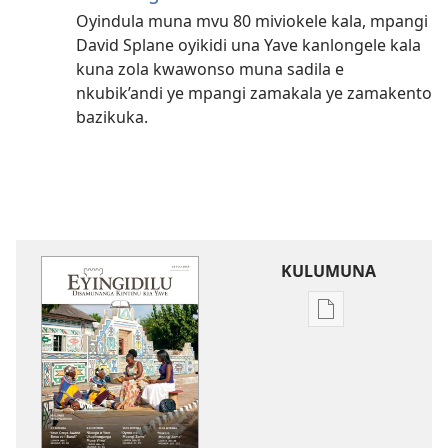
Oyindula muna mvu 80 miviokele kala, mpangi
David Splane oyikidi una Yave kanlongele kala
kuna zola kwawonso muna sadila e
nkubik’andi ye mpangi zamakala ye zamakento
bazikuka.
KULUMUNA
Kulumuna
nkanda
wau
mu
EYINGIDILU
(DIA