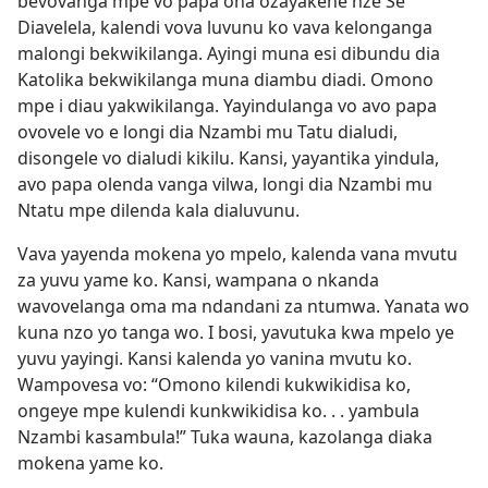
bevovanga mpe vo papa ona ozayakene nze Se
Diavelela, kalendi vova luvunu ko vava kelonganga
malongi bekwikilanga. Ayingi muna esi dibundu dia
Katolika bekwikilanga muna diambu diadi. Omono
mpe i diau yakwikilanga. Yayindulanga vo avo papa
ovovele vo e longi dia Nzambi mu Tatu dialudi,
disongele vo dialudi kikilu. Kansi, yayantika yindula,
avo papa olenda vanga vilwa, longi dia Nzambi mu
Ntatu mpe dilenda kala dialuvunu.
Vava yayenda mokena yo mpelo, kalenda vana mvutu
za yuvu yame ko. Kansi, wampana o nkanda
wavovelanga oma ma ndandani za ntumwa. Yanata wo
kuna nzo yo tanga wo. I bosi, yavutuka kwa mpelo ye
yuvu yayingi. Kansi kalenda yo vanina mvutu ko.
Wampovesa vo: “Omono kilendi kukwikidisa ko,
ongeye mpe kulendi kunkwikidisa ko. . . yambula
Nzambi kasambula!” Tuka wauna, kazolanga diaka
mokena yame ko.