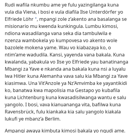
Rudi wafila nkumbu ame ye fulu yazingilanga kuna
vula dia Viena, i bosi e vula diafila Ilse Unterdörfer yo
Elfriede Löhr
, mpangi zole z’akento ana basalanga se
*
misionario mu kwenda kunkingula. Lumbu kimosi,
ndiona wasadilanga vana seka dia tambulwila e
nzenza wambokela yo kumpovesa vo akento wole
bazolele mokena yame. Wau vo kiabazaya ko, o
ntim’ame wadudila. Kansi, yayenda vana bakala. Kuna
kwalanda, yabakula vo Ilse yo Elfriede yau banatinanga
Mbangi za Yave e nkanda ana bakala kuna nsi a luyalu
lwa Hitler kuna Alemanha vava salu kia Mbangi za Yave
kiasimwa. Una Vit’Anzole ya Nz’Amvimba ke yayantikidi
ko, banatwa kwa mapolisia ma Gestapo yo kubafila
kuna Lichtenburg kuna kwasadisilwanga wantu e salu
yangolo. I bosi, vava kianuananga vita, bafilwa kuna
Ravensbrück, fulu kiankaka kia salu yangolo kiakala
lukufi ye mbanz’a Berlim.
Ampangi awaya kimbuta kimosi bakala yo ngudi ame.