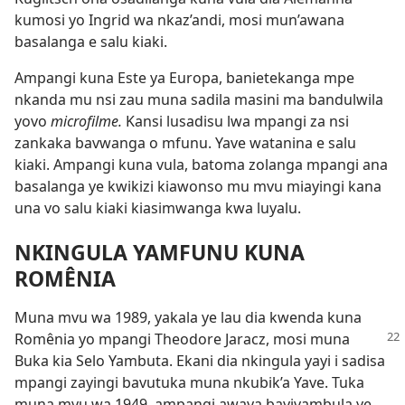
kumosi yo Ingrid wa nkaz’andi, mosi mun’awana
basalanga e salu kiaki.
Ampangi kuna Este ya Europa, banietekanga mpe
nkanda mu nsi zau muna sadila masini ma bandulwila
yovo
microfilme.
Kansi lusadisu lwa mpangi za nsi
zankaka bavwanga o mfunu. Yave watanina e salu
kiaki. Ampangi kuna vula, batoma zolanga mpangi ana
basalanga ye kwikizi kiawonso mu mvu miayingi kana
una vo salu kiaki kiasimwanga kwa luyalu.
NKINGULA YAMFUNU KUNA
ROMÊNIA
Muna mvu wa 1989, yakala ye lau dia kwenda kuna
Romênia yo mpangi Theodore Jaracz, mosi
muna
Buka kia Selo Yambuta. Ekani dia nkingula yayi i sadisa
mpangi zayingi bavutuka muna nkubik’a Yave. Tuka
muna mvu wa 1949, ampangi awaya bayivambula ye