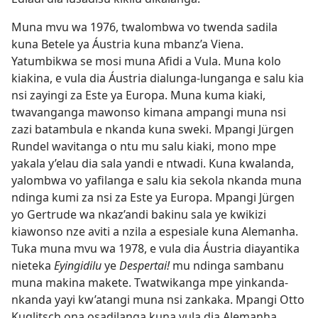
Muna mvu wa 1976, twalombwa vo twenda sadila
kuna Betele ya Áustria kuna mbanz’a Viena.
Yatumbikwa se mosi muna Afidi a Vula. Muna kolo
kiakina, e vula dia Áustria dialunga-lunganga e salu kia
nsi zayingi za Este ya Europa. Muna kuma kiaki,
twavanganga mawonso kimana ampangi muna nsi
zazi batambula e nkanda kuna sweki. Mpangi Jürgen
Rundel wavitanga o ntu mu salu kiaki, mono mpe
yakala y’elau dia sala yandi e ntwadi. Kuna kwalanda,
yalombwa vo yafilanga e salu kia sekola nkanda muna
ndinga kumi za nsi za Este ya Europa. Mpangi Jürgen
yo Gertrude wa nkaz’andi bakinu sala ye kwikizi
kiawonso nze aviti a nzila a espesiale kuna Alemanha.
Tuka muna mvu wa 1978, e vula dia Áustria diayantika
nieteka
Eyingidilu
ye
Despertai!
mu ndinga sambanu
muna makina makete. Twatwikanga mpe yinkanda-
nkanda yayi kw’atangi muna nsi zankaka. Mpangi Otto
Kuglitsch ona osadilanga kuna vula dia Alemanha