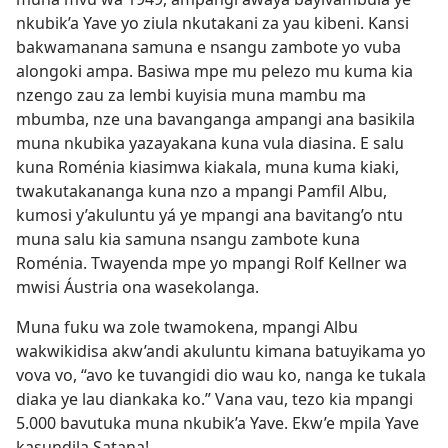
nkubik’a Yave yo ziula nkutakani za yau kibeni. Kansi
bakwamanana samuna e nsangu zambote yo vuba
alongoki ampa. Basiwa mpe mu pelezo mu kuma kia
nzengo zau za lembi kuyisia muna mambu ma
mbumba, nze una bavanganga ampangi ana basikila
muna nkubika yazayakana kuna vula diasina. E salu
kuna Roménia kiasimwa kiakala, muna kuma kiaki,
twakutakananga kuna nzo a mpangi Pamfil Albu,
kumosi y’akuluntu yá ye mpangi ana bavitang’o ntu
muna salu kia samuna nsangu zambote kuna
Roménia. Twayenda mpe yo mpangi Rolf Kellner wa
mwisi Áustria ona wasekolanga.
Muna fuku wa zole twamokena, mpangi Albu
wakwikidisa akw’andi akuluntu kimana batuyikama yo
vova vo, “avo ke tuvangidi dio wau ko, nanga ke tukala
diaka ye lau diankaka ko.” Vana vau, tezo kia mpangi
5.000 bavutuka muna nkubik’a Yave. Ekw’e mpila Yave
kasundila Satana!