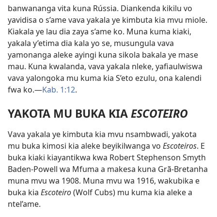
banwananga vita kuna Rússia. Diankenda kikilu vo
yavidisa o s’ame vava yakala ye kimbuta kia mvu miole.
Kiakala ye lau dia zaya s’ame ko. Muna kuma kiaki,
yakala y’etima dia kala yo se, musungula vava
yamonanga aleke ayingi kuna sikola bakala ye mase
mau. Kuna kwalanda, vava yakala nleke, yafiaulwiswa
vava yalongoka mu kuma kia S’eto ezulu, ona kalendi
fwa ko.—
Kab. 1:12
.
YAKOTA MU BUKA KIA
ESCOTEIRO
Vava yakala ye kimbuta kia mvu nsambwadi, yakota
mu buka kimosi kia aleke beyikilwanga vo
Escoteiros
. E
buka kiaki kiayantikwa kwa Robert Stephenson Smyth
Baden-Powell wa Mfuma a makesa kuna Grã-Bretanha
muna mvu wa 1908. Muna mvu wa 1916, wakubika e
buka kia
Escoteiro
(Wolf Cubs) mu kuma kia aleke a
ntel’ame.