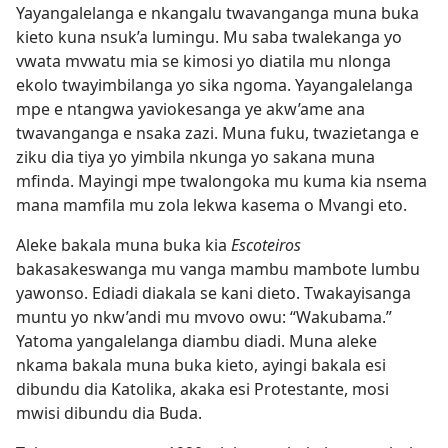
Yayangalelanga e nkangalu twavanganga muna buka
kieto kuna nsuk’a lumingu. Mu saba twalekanga yo
vwata mvwatu mia se kimosi yo diatila mu nlonga
ekolo twayimbilanga yo sika ngoma. Yayangalelanga
mpe e ntangwa yaviokesanga ye akw’ame ana
twavanganga e nsaka zazi. Muna fuku, twazietanga e
ziku dia tiya yo yimbila nkunga yo sakana muna
mfinda. Mayingi mpe twalongoka mu kuma kia nsema
mana mamfila mu zola lekwa kasema o Mvangi eto.
Aleke bakala muna buka kia
Escoteiros
bakasakeswanga mu vanga mambu mambote lumbu
yawonso. Ediadi diakala se kani dieto. Twakayisanga
muntu yo nkw’andi mu mvovo owu: “Wakubama.”
Yatoma yangalelanga diambu diadi. Muna aleke
nkama bakala muna buka kieto, ayingi bakala esi
dibundu dia Katolika, akaka esi Protestante, mosi
mwisi dibundu dia Buda.