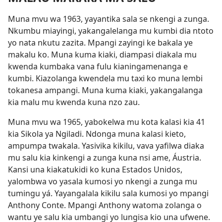
Muna mvu wa 1963, yayantika sala se nkengi a zunga.
Nkumbu miayingi, yakangalelanga mu kumbi dia ntoto
yo nata nkutu zazita. Mpangi zayingi ke bakala ye
makalu ko. Muna kuma kiaki, diampasi diakala mu
kwenda kumbaka vana fulu kianingamenanga e
kumbi. Kiazolanga kwendela mu taxi ko muna lembi
tokanesa ampangi. Muna kuma kiaki, yakangalanga
kia malu mu kwenda kuna nzo zau.
Muna mvu wa 1965, yabokelwa mu kota kalasi kia 41
kia Sikola ya Ngiladi. Ndonga muna kalasi kieto,
ampumpa twakala. Yasivika kikilu, vava yafilwa diaka
mu salu kia kinkengi a zunga kuna nsi ame, Áustria.
Kansi una kiakatukidi ko kuna Estados Unidos,
yalombwa vo yasala kumosi yo nkengi a zunga mu
tumingu yá. Yayangalala kikilu sala kumosi yo mpangi
Anthony Conte. Mpangi Anthony watoma zolanga o
wantu ye salu kia umbangi yo lungisa kio una ufwene.