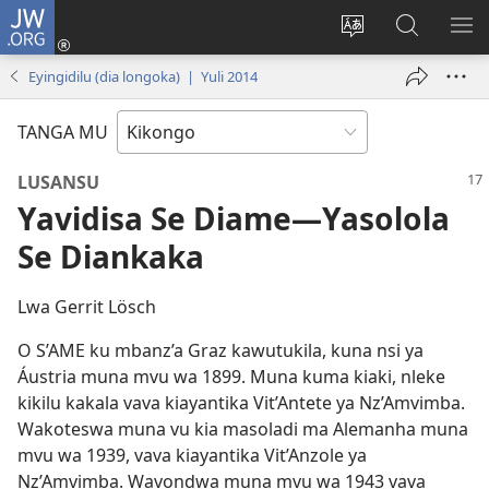
JW.ORG
Kota
(opens
Soba
Vavulula
SO
new
nding'a
muna
MA
Eyingidilu (dia longoka) | Yuli 2014
window)
nzila
JW.ORG
TANGA MU
LUSANSU
Yavidisa Se Diame—Yasolola
Se Diankaka
Lwa Gerrit Lösch
O S’AME ku mbanz’a Graz kawutukila, kuna nsi ya
Áustria muna mvu wa 1899. Muna kuma kiaki, nleke
kikilu kakala vava kiayantika Vit’Antete ya Nz’Amvimba.
Wakoteswa muna vu kia masoladi ma Alemanha muna
mvu wa 1939, vava kiayantika Vit’Anzole ya
Nz’Amvimba. Wavondwa muna mvu wa 1943 vava