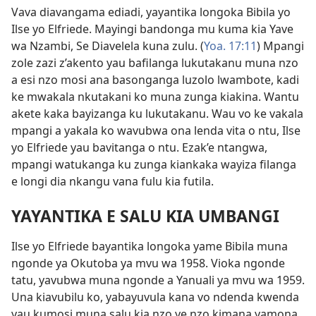
Vava diavangama ediadi, yayantika longoka Bibila yo
Ilse yo Elfriede. Mayingi bandonga mu kuma kia Yave
wa Nzambi, Se Diavelela kuna zulu. (
Yoa. 17:11
) Mpangi
zole zazi z’akento yau bafilanga lukutakanu muna nzo
a esi nzo mosi ana basonganga luzolo lwambote, kadi
ke mwakala nkutakani ko muna zunga kiakina. Wantu
akete kaka bayizanga ku lukutakanu. Wau vo ke vakala
mpangi a yakala ko wavubwa ona lenda vita o ntu, Ilse
yo Elfriede yau bavitanga o ntu. Ezak’e ntangwa,
mpangi watukanga ku zunga kiankaka wayiza filanga
e longi dia nkangu vana fulu kia futila.
YAYANTIKA E SALU KIA UMBANGI
Ilse yo Elfriede bayantika longoka yame Bibila muna
ngonde ya Okutoba ya mvu wa 1958. Vioka ngonde
tatu, yavubwa muna ngonde a Yanuali ya mvu wa 1959.
Una kiavubilu ko, yabayuvula kana vo ndenda kwenda
yau kumosi muna salu kia nzo ye nzo kimana yamona