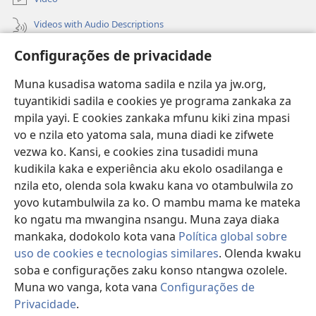
Videos with Audio Descriptions
Vavulula
Configurações de privacidade
Lusadisu
Muna kusadisa watoma sadila e nzila ya jw.org,
tuyantikidi sadila e cookies ye programa zankaka za
Tukau
mpila yayi. E cookies zankaka mfunu kiki zina mpasi
(opens
new
vo e nzila eto yatoma sala, muna diadi ke zifwete
window)
LUNDILU DIA NKANDA mia Mbangi za Yave mu Internete™
vezwa ko. Kansi, e cookies zina tusadidi muna
(opens
kudikila kaka e experiência aku ekolo osadilanga e
new
®
JW Hub
window)
nzila eto, olenda sola kwaku kana vo otambulwila zo
(opens
yovo kutambulwila za ko. O mambu mama ke mateka
new
®
Aplicativo JW Library
window)
ko ngatu ma mwangina nsangu. Muna zaya diaka
mankaka, dodokolo kota vana
Política global sobre
uso de cookies e tecnologias similares
. Olenda kwaku
soba e configurações zaku konso ntangwa ozolele.
Muna wo vanga, kota vana
Configurações de
Copyright
© 2026 Watch Tower Bible and Tract Society of Pennsylvania.
MPILA YASADILA SITE
|
NSIKU A MBUMBA
|
CONFIGURAÇÕES DE
Privacidade
.
S
PRIVACIDADE