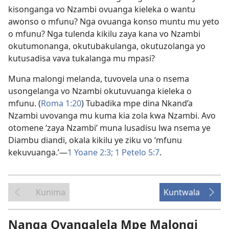
kisonganga vo Nzambi ovuanga kieleka o wantu
awonso o mfunu? Nga ovuanga konso muntu mu yeto
o mfunu? Nga tulenda kikilu zaya kana vo Nzambi
okutumonanga, okutubakulanga, okutuzolanga yo
kutusadisa vava tukalanga mu mpasi?
Muna malongi melanda, tuvovela una o nsema
usongelanga vo Nzambi okutuvuanga kieleka o
mfunu. (
Roma 1:20
) Tubadika mpe dina Nkand’a
Nzambi uvovanga mu kuma kia zola kwa Nzambi. Avo
otomene ‘zaya Nzambi’ muna lusadisu lwa nsema ye
Diambu diandi, okala kikilu ye ziku vo ‘mfunu
kekuvuanga.’—
1 Yoane 2:3;
1 Petelo 5:7
.
Kunima
Kuntwala
Nanga Oyangalela Mpe Malongi