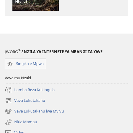
DIA
NKANGU
Nga
Nzambi
Okuvuanga
Kieleka
o
®
JW.ORG
/ NZILA YA INTERNETE YA MBANGI ZA YAVE
Mfunu?
Singika e Mpwa
Vava mu Nzaki
Lomba Beza Kukingula
Vava Lukutakanu
(opens
new
Vava Lukutakanu lwa Mvivu
(opens
window)
new
Nkia Mambu
window)
Video