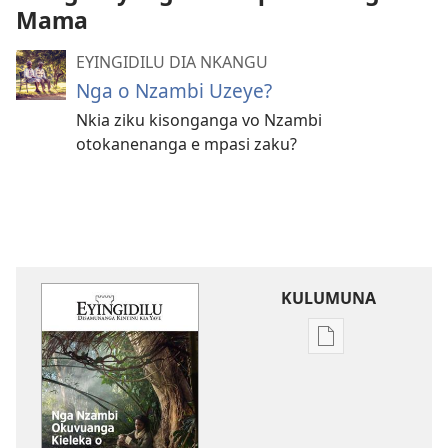
Mama
EYINGIDILU DIA NKANGU
Nga o Nzambi Uzeye?
Nkia ziku kisonganga vo Nzambi
otokanenanga e mpasi zaku?
KULUMUNA
Kulumuna
nkanda
wau
mu
EYINGIDILU