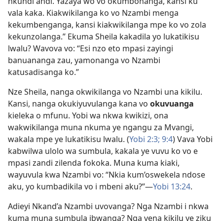
nkundi andi. Yazaya wo vo okumbonanga, kansi ku
vala kaka. Kiakwikilanga ko vo Nzambi menga
kekumbenganga, kansi kiakwikilanga mpe ko vo zola
kekunzolanga.” Ekuma Sheila kakadila yo lukatikisu
lwalu? Wavova vo: “Esi nzo eto mpasi zayingi
banuananga zau, yamonanga vo Nzambi
katusadisanga ko.”
Nze Sheila, nanga okwikilanga vo Nzambi una kikilu.
Kansi, nanga okukiyuvulanga kana vo
okuvuanga
kieleka o mfunu. Yobi wa nkwa kwikizi, ona
wakwikilanga muna nkuma ye ngangu za Mvangi,
wakala mpe ye lukatikisu lwalu. (
Yobi 2:3;
9:4
) Vava Yobi
kabwilwa ulolo wa sumbula, kakala ye vuvu ko vo e
mpasi zandi zilenda fokoka. Muna kuma kiaki,
wayuvula kwa Nzambi vo: “Nkia kum’oswekela ndose
aku, yo kumbadikila vo i mbeni aku?”—
Yobi 13:24
.
Adieyi Nkand’a Nzambi uvovanga? Nga Nzambi i nkwa
kuma muna sumbula ibwanga? Nga vena kikilu ye ziku