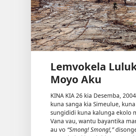
Lemvokela Luluk
Moyo Aku
KINA KIA 26 kia Desemba, 200
kuna sanga kia Simeulue, kun
sungididi kuna kalunga ekolo
Vana vau, wantu bayantika ma
au vo
“Smong! Smong!,”
disong