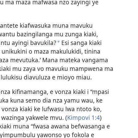
ku ma maza mafwasa nzo zayingi ye
kiantete kiafwasuka muna mavuku
ntu bazingilanga mu zunga kiaki,
tu ayingi bavukila?
Esi sanga kiaki
*
 unikukini o maza makulukidi, tinina
maza mevutuka.’ Mana mateka vangama
 kiaki mu zaya vo mavuku mampwena ma
lulukisu diavuluza e mioyo miau.
za kifinamanga, e vonza kiaki i “mpasi
 tuka kuna semo dia nza yamu wau, ke
E vonza kiaki ke lufwasu lwa ntoto ko,
o wazinga yakwele mvu. (
Kimpovi 1:4
)
 kiaki muna “fwasa awana befwasanga e
a yimpumbulu yawonso yo fokola e