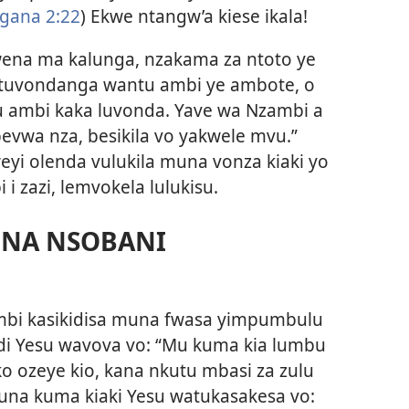
gana 2:22
) Ekwe ntangw’a kiese ikala!
na ma kalunga, nzakama za ntoto ye
o tuvondanga wantu ambi ye ambote, o
 ambi kaka luvonda. Yave wa Nzambi a
bevwa nza, besikila vo yakwele mvu.”
eyi olenda vulukila muna vonza kiaki yo
i zazi, lemvokela lulukisu.
UNA NSOBANI
mbi kasikidisa muna fwasa yimpumbulu
di Yesu wavova vo: “Mu kuma kia lumbu
ko ozeye kio, kana nkutu mbasi za zulu
una kuma kiaki Yesu watukasakesa vo: