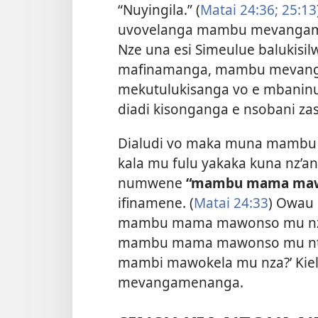
“Nuyingila.” (
Matai 24:36;
25:13
uvovelanga mambu mevangama 
Nze una esi Simeulue baluki
mafinamanga, mambu mevan
mekutulukisanga vo e mbaninu
diadi kisonganga e nsobani z
Dialudi vo maka muna mambu 
kala mu fulu yakaka kuna nz’an
numwene
“mambu mama ma
ifinamene. (
Matai 24:33
) Owau
mambu mama mawonso mu nz
mambu mama mawonso mu nta
mambi mawokela mu nza?’ Kie
mevangamenanga.