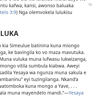
untu kafwa, kansi, awonso
baluaka
telo 3:9
) Nga olemvokela lulukisu
ULUKA
kia Simeulue batinina kuna miongo
, ke bavingila ko vo maza mavutuka.
. Muna vuluka muna lufwasu lukwizanga,
mongo vitila sumbula kiabwa. Aweyi
sadila Yesaya wa ngunza muna sakula e
baninu” eyi tuzingilanga. Nkand’a
atomboka kuna mongo a Yave, . . .
ngala muna mayendelo mandi.”—
Yesaya