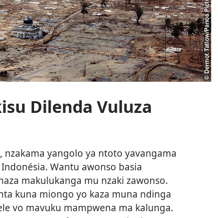
isu Dilenda Vuluza
4, nzakama yangolo ya ntoto yavangama
a Indonésia. Wantu awonso basia
 maza makulukanga mu nzaki zawonso.
nta kuna miongo yo kaza muna ndinga
ele vo mavuku mampwena ma kalunga.