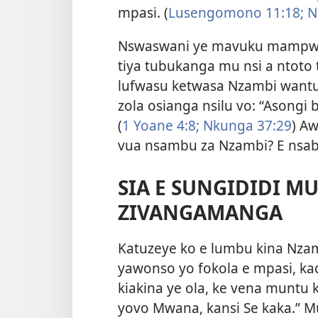
mpasi. (
Lusengomono 11:18;
N
Nswaswani ye mavuku mampwe
tiya tubukanga mu nsi a ntot
lufwasu ketwasa Nzambi wantu
zola osianga nsilu vo: “Asongi 
(
1 Yoane 4:8;
Nkunga 37:29
) Aw
vua nsambu za Nzambi? E nsabi 
SIA E SUNGIDIDI M
ZIVANGAMANGA
Katuzeye ko e lumbu kina Nza
yawonso yo fokola e mpasi, ka
kiakina ye ola, ke vena muntu 
yovo Mwana, kansi Se kaka.” M