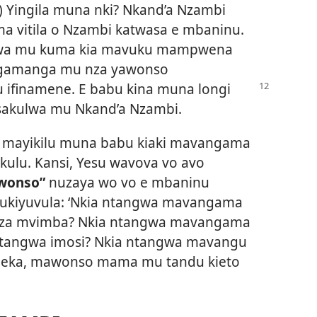
) Yingila muna nki? Nkand’a Nzambi
vitila o Nzambi katwasa e mbaninu.
silwa mu kuma kia mavuku mampwena
gamanga mu nza yawonso
 ifinamene. E babu kina muna longi
asakulwa mu Nkand’a Nzambi.
mayikilu muna babu kiaki mavangama
kulu. Kansi, Yesu wavova vo avo
wonso”
nuzaya wo vo e mbaninu
 ukiyuvula: ‘Nkia ntangwa mavangama
a mvimba? Nkia ntangwa mavangama
ngwa imosi? Nkia ntangwa mavangu
leka, mawonso mama mu tandu kieto