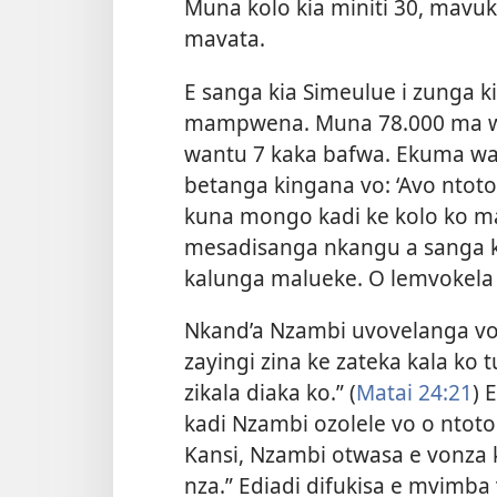
Muna kolo kia miniti 30, mavu
mavata.
E sanga kia Simeulue i zunga 
mampwena. Muna 78.000 ma wa
wantu 7 kaka bafwa. Ekuma wan
betanga kingana vo: ‘Avo ntoto
kuna mongo kadi ke kolo ko 
mesadisanga nkangu a sanga
kalunga malueke. O lemvokela 
Nkand’a Nzambi uvovelanga von
zayingi zina ke zateka kala ko
zikala diaka ko.” (
Matai 24:21
) 
kadi Nzambi ozolele vo o ntot
Kansi, Nzambi otwasa e vonza
nza.” Ediadi difukisa e mvimb