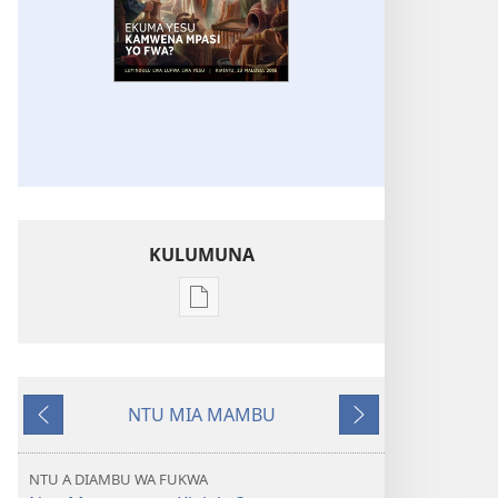
KULUMUNA
Kulumuna
nkanda
wau
mu
NTU MIA MAMBU
EYINGIDILU
Kunima
Kuntwala
DIA
NKANGU
NTU A DIAMBU WA FUKWA
Ekuma