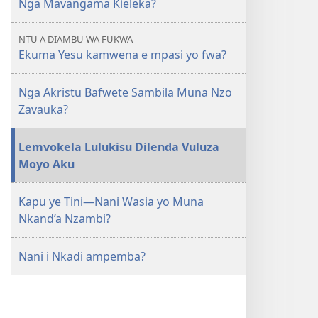
Nga Mavangama Kieleka?
Yesu
Kamwena
NTU A DIAMBU WA FUKWA
Mpasi
Ekuma Yesu kamwena e mpasi yo fwa?
yo
Fwa?
Nga Akristu Bafwete Sambila Muna Nzo
Zavauka?
Lemvokela Lulukisu Dilenda Vuluza
Moyo Aku
Kapu ye Tini—Nani Wasia yo Muna
Nkand’a Nzambi?
Nani i Nkadi ampemba?