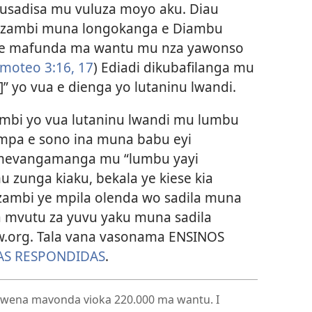
kusadisa mu vuluza moyo aku. Diau
a Nzambi muna longokanga e Diambu
 ye mafunda ma wantu mu nza yawonso
imoteo 3:16, 17
) Ediadi dikubafilanga mu
]” yo vua e dienga yo lutaninu lwandi.
mbi yo vua lutaninu lwandi mu lumbu
impa e sono ina muna babu eyi
evangamanga mu “lumbu yayi
 zunga kiaku, bekala ye kiese kia
zambi ye mpila olenda wo sadila muna
a mvutu za yuvu yaku muna sadila
jw.org. Tala vana vasonama ENSINOS
AS RESPONDIDAS
.
ena mavonda vioka 220.000 ma wantu. I