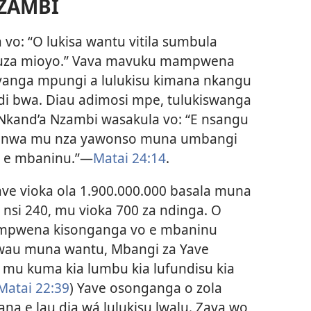
NZAMBI
vo: “O lukisa wantu vitila sumbula
vuluza mioyo.” Vava mavuku mampwena
avanga mpungi a lulukisu kimana nkangu
di bwa. Diau adimosi mpe, tulukiswanga
Nkand’a Nzambi wasakula vo: “E nsangu
amunwa mu nza yawonso muna umbangi
za e mbaninu.”—
Matai 24:14
.
ve vioka ola 1.900.000.000 basala muna
si 240, mu vioka 700 za ndinga. O
kiampwena kisonganga vo e mbaninu
kwau muna wantu, Mbangi za Yave
 mu kuma kia lumbu kia lufundisu kia
Matai 22:39
) Yave osonganga o zola
 e lau dia wá lulukisu lwalu. Zaya wo