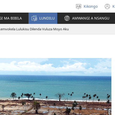
Kikongo
K
Sola
(
ndinga
n
I MA BIBILA
LUNDILU
AMWANGI A NSANGU
w
Lemvokela Lulukisu Dilenda Vuluza Moyo Aku