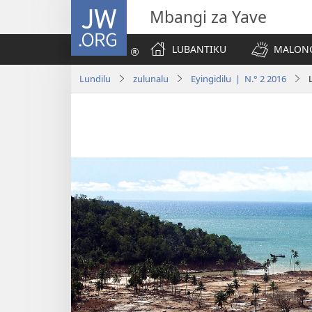
JW.ORG
Mbangi za Yave
LUBANTIKU
MALONG
Lundilu
zulunalu
Eyingidilu | N.° 2 2016