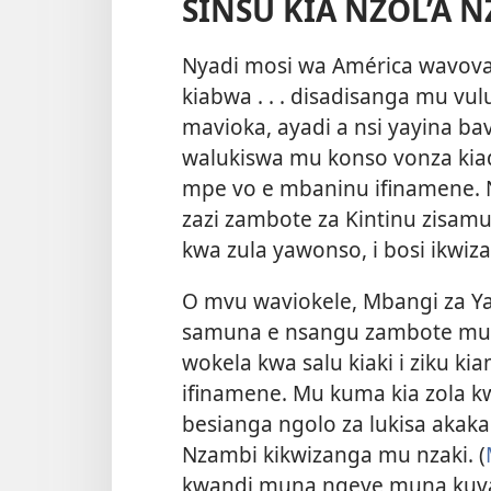
SINSU KIA NZOL’A 
Nyadi mosi wa América wavova 
kiabwa . . . disadisanga mu 
mavioka, ayadi a nsi yayina b
walukiswa mu konso vonza kia
mpe vo e mbaninu ifinamene. 
zazi zambote za Kintinu zis
kwa zula yawonso, i bosi ikwi
O mvu waviokele, Mbangi za Ya
samuna e nsangu zambote mu n
wokela kwa salu kiaki i ziku 
ifinamene. Mu kuma kia zola 
besianga ngolo za lukisa akaka
Nzambi kikwizanga mu nzaki. (
kwandi muna ngeye muna kuvana