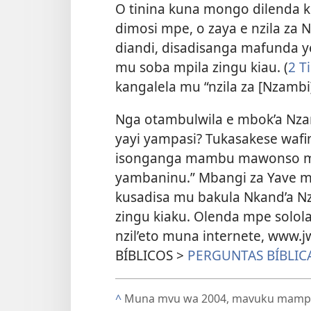
O tinina kuna mongo dilenda 
dimosi mpe, o zaya e nzila z
diandi, disadisanga mafunda
mu soba mpila zingu kiau. (
2 T
kangalela mu “nzila za [Nzambi
Nga otambulwila e mbok’a Nza
yayi yampasi? Tukasakese waf
isonganga mambu mawonso m
yambaninu.” Mbangi za Yave mu
kusadisa mu bakula Nkand’a N
zingu kiaku. Olenda mpe solol
nzil’eto muna internete, www.
BÍBLICOS >
PERGUNTAS BÍBLIC
^
Muna mvu wa 2004, mavuku mampw