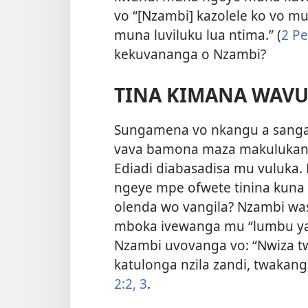
vo “[Nzambi] kazolele ko vo m
muna luviluku lua ntima.” (
2 Pe
kekuvananga o Nzambi?
TINA KIMANA WAV
Sungamena vo nkangu a sanga 
vava bamona maza makulukanga
Ediadi diabasadisa mu vuluka
ngeye mpe ofwete tinina kuna 
olenda wo vangila? Nzambi wa
mboka ivewanga mu “lumbu yam
Nzambi uvovanga vo: “Nwiza tw
katulonga nzila zandi, twaka
2:2, 3
.