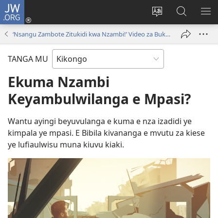
JW.ORG
Kota
(opens
Soba
Vavulula
SO
new
nding'a
muna
MA
‘Nsangu Zambote Zitukidi kwa Nzambi!’ Video za Buka Kimosi
window)
nzila
JW.ORG
TANGA MU
Ekuma Nzambi
Keyambulwilanga e Mpasi?
Wantu ayingi beyuvulanga e kuma e nza izadidi ye
kimpala ye mpasi. E Bibila kivananga e mvutu za kiese
ye lufiaulwisu muna kiuvu kiaki.