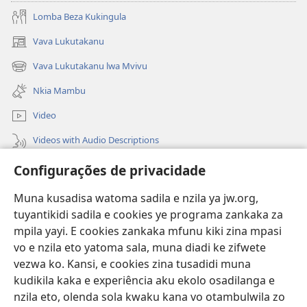
Lomba Beza Kukingula
Vava Lukutakanu
(opens
new
Vava Lukutakanu lwa Mvivu
(opens
window)
new
Nkia Mambu
window)
Video
Videos with Audio Descriptions
Vavulula
Configurações de privacidade
Lusadisu
Muna kusadisa watoma sadila e nzila ya jw.org,
tuyantikidi sadila e cookies ye programa zankaka za
Tukau
mpila yayi. E cookies zankaka mfunu kiki zina mpasi
(opens
new
vo e nzila eto yatoma sala, muna diadi ke zifwete
window)
LUNDILU DIA NKANDA mia Mbangi za Yave mu Internete™
vezwa ko. Kansi, e cookies zina tusadidi muna
(opens
kudikila kaka e experiência aku ekolo osadilanga e
new
®
JW Hub
window)
nzila eto, olenda sola kwaku kana vo otambulwila zo
(opens