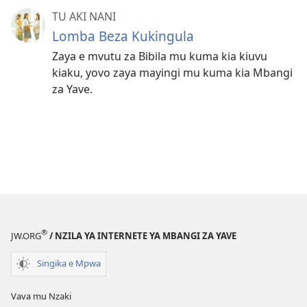
TU AKI NANI
Lomba Beza Kukingula
Zaya e mvutu za Bibila mu kuma kia kiuvu
kiaku, yovo zaya mayingi mu kuma kia Mbangi
za Yave.
®
JW.ORG
/ NZILA YA INTERNETE YA MBANGI ZA YAVE
Singika e Mpwa
Vava mu Nzaki