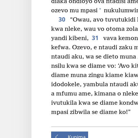
diaka ondioyo ova ntadisi am
+
ozevo mu mpasi
nukulumwin
30
“Owau, avo tuvutukidi 
kwa nleke, wau vo otoma zola
31
yandi kibeni,
vava kemona
kefwa. Ozevo, e ntaudi zaku 
ntaudi aku, wa se dieto muna 
nsilu kwa se diame vo: ‘Avo k
diame muna zingu kiame kiaw
idodokele, yambula ntaudi ak
a mfumu ame, kimana o nleke
ivutukila kwa se diame kondw
mpasi zibwila se diame ko!”
Kunima