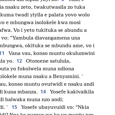
 nsaku zeto, twakutwasila zo tuka
kuma twadi yiyila e palata yovo wolo
o e mbungwa isolokele kwa mosi
fwa. Vo i yeto tukituka se abundu a
 vo: “Yambula diavangamena una
 mbungwa, okituka se mbundu ame, vo i
11
Vana vau, konso muntu okulumwini
12
la yo.
Otomene satulula,
uta yo fokolwela muna ndiona
+
solokele muna nsaku a Benyamini.
au, konso muntu ovutwidi e nsaku andi
14
di kuna mbanza.
Yosefe kakivaikila
di balwaka muna nzo andi;
15
+
i.
Yosefe ubayuvuidi vo: “Nkia