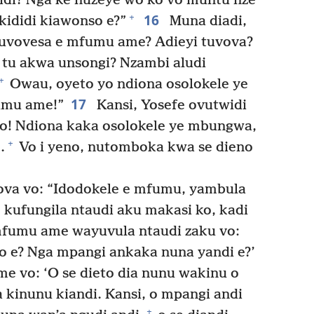
idi? Nga ke nuzeye wo ko vo muntu nze
16
+
ikididi kiawonso e?”
Muna diadi,
kuvovesa e mfumu ame? Adieyi tuvova?
 tu akwa unsongi? Nzambi aludi
+
Owau, oyeto yo ndiona osolokele ye
17
umu ame!”
Kansi, Yosefe ovutwidi
ko! Ndiona kaka osolokele ye mbungwa,
+
.
Vo i yeno, nutomboka kwa se dieno
va vo: “Idodokele e mfumu, yambula
 kufungila ntaudi aku makasi ko, kadi
fumu ame wayuvula ntaudi zaku vo:
o e? Nga mpangi ankaka nuna yandi e?’
 vo: ‘O se dieto dia nunu wakinu o
kinunu kiandi. Kansi, o mpangi andi
+