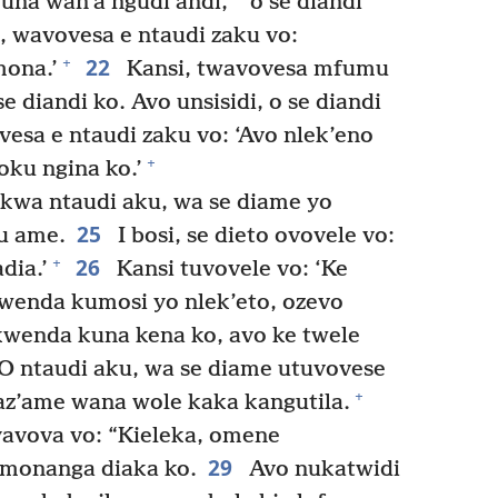
una wan’a ngudi andi,
o se diandi
i, wavovesa e ntaudi zaku vo:
22
+
mona.’
Kansi, twavovesa mfumu
e diandi ko. Avo unsisidi, o se diandi
vesa e ntaudi zaku vo: ‘Avo nlek’eno
+
 oku ngina ko.’
kwa ntaudi aku, wa se diame yo
25
u ame.
I bosi, se dieto ovovele vo:
26
+
dia.’
Kansi tuvovele vo: ‘Ke
wenda kumosi yo nlek’eto, ozevo
kwenda kuna kena ko, avo ke twele
O ntaudi aku, wa se diame utuvovese
+
az’ame wana wole kaka kangutila.
avova vo: “Kieleka, omene
29
monanga diaka ko.
Avo nukatwidi