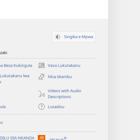
Singika e Mpwa
zaki
a Beza Kukingula
Vava Lukutakanu
(opens
new
 Lukutakanu lwa
Nkia Mambu
window)
u
Videos with Audio
o
Descriptions
ula
Lusadisu
au
DILU DIA NKANDA
®
JW Hub