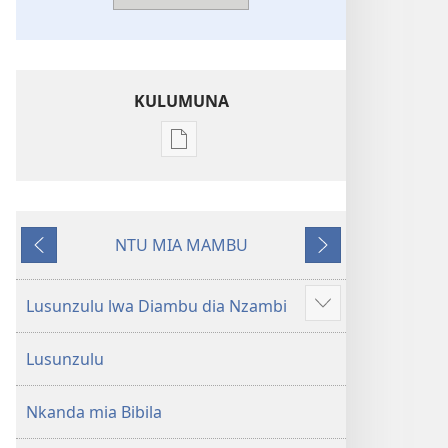
KULUMUNA
Kulumuna
nkanda
wau
mu
NTU MIA MAMBU
Bibila
Kunima
Kuntwala
—
Nsekola
Lusunzulu lwa Diambu dia Nzambi
Show
ya
more
Nz’ampa
Lusunzulu
(2019)
Nkanda mia Bibila