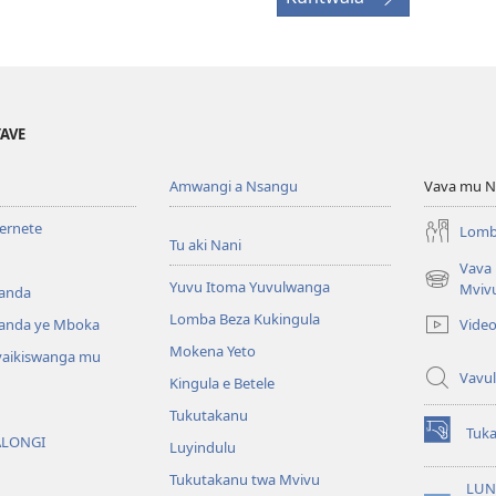
YAVE
Amwangi a Nsangu
Vava mu N
ternete
Lomb
Tu aki Nani
Vava
Yuvu Itoma Yuvulwanga
(opens
Mviv
anda
new
Lomba Beza Kukingula
Vide
anda ye Mboka
window)
Mokena Yeto
vaikiswanga mu
Vavul
Kingula e Betele
Tukutakanu
Tuk
ALONGI
(opens
Luyindulu
new
Tukutakanu twa Mvivu
window)
LUN