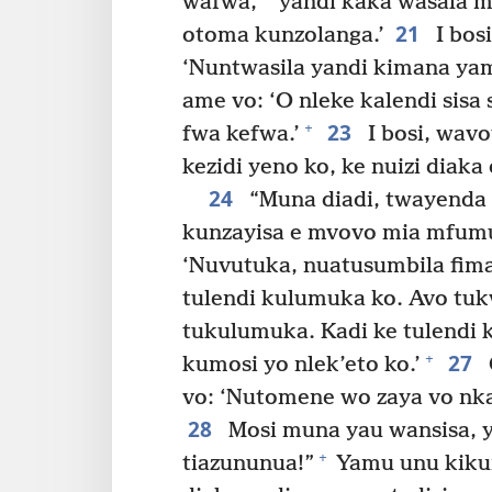
wafwa,
yandi kaka wasala m
21
otoma kunzolanga.’
I bos
‘Nuntwasila yandi kimana ya
ame vo: ‘O nleke kalendi sisa s
23
+
fwa kefwa.’
I bosi, wavo
kezidi yeno ko, ke nuizi diaka
24
“Muna diadi, twayenda 
kunzayisa e mvovo mia mfum
‘Nuvutuka, nuatusumbila fima
tulendi kulumuka ko. Avo tuk
tukulumuka. Kadi ke tulendi 
27
+
kumosi yo nlek’eto ko.’
vo: ‘Nutomene wo zaya vo nk
28
Mosi muna yau wansisa, y
+
tiazununua!”
Yamu unu kiku