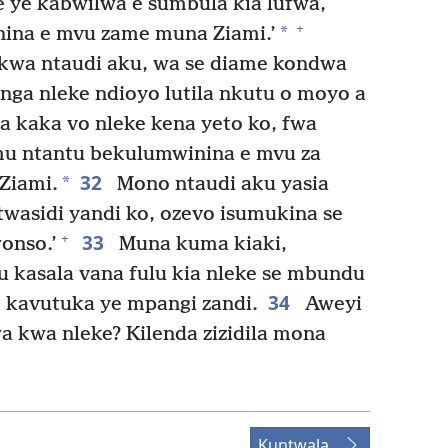
e ye kabwilwa e sumbula kia lufwa,
+
*
ina e mvu zame muna Ziami.’
kwa ntaudi aku, wa se diame kondwa
nga nleke ndioyo lutila nkutu o moyo a
 kaka vo nleke kena yeto ko, fwa
mu ntantu bekulumwinina e mvu za
32
*
Ziami.
Mono ntaudi aku yasia
itwasidi yandi ko, ozevo isumukina se
33
+
onso.’
Muna kuma kiaki,
u kasala vana fulu kia nleke se mbundu
34
 kavutuka ye mpangi zandi.
Aweyi
a kwa nleke? Kilenda zizidila mona
Kuntwala