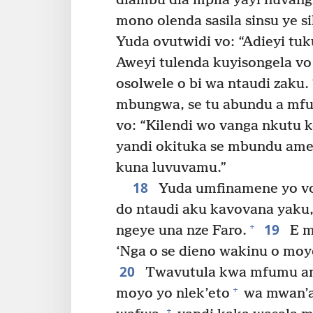
diambu dia mpila yayi nuvang
mono olenda sasila sinsu ye s
Yuda ovutwidi vo: “Adieyi tu
Aweyi tulenda kuyisongela vo
osolwele o bi wa ntaudi zaku.
mbungwa, se tu abundu a mf
vo: “Kilendi wo vanga nkutu 
yandi okituka se mbundu ame
kuna luvuvamu.”
18
Yuda umfinamene yo vo
do ntaudi aku kavovana yaku,
19
+
ngeye una nze Faro.
E m
‘Nga o se dieno wakinu o moy
20
Twavutula kwa mfumu ame
+
moyo yo nlek’eto
wa mwan’a 
+