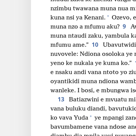
nzimbu twawana muna nua mia
+
kuna nsi ya Kenani.
Ozevo, e
9
muna nzo a mfumu aku?
Av
muna ntaudi zaku, yambula ka
10
mfumu ame.”
Ubavutwidi
nuvovele: Ndiona osoloka ye
yeno ke nukala ye kuma ko.”
e nsaku andi vana ntoto yo ziu
oyantikidi muna ndiona wamb
wanleke. I bosi, e mbungwa i
13
Batiazwini e mvuatu mi
vana buluku diandi, bavutuki
+
ko vava Yuda
ye mpangi zan
bavumbamene vana ndose and