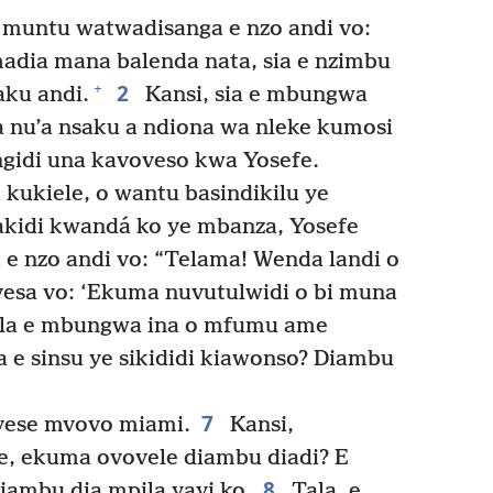
o muntu watwadisanga e nzo andi vo:
madia mana balenda nata, sia e nzimbu
2
+
aku andi.
Kansi, sia e mbungwa
 nu’a nsaku a ndiona wa nleke kumosi
ngidi una kavoveso kwa Yosefe.
ukiele, o wantu basindikilu ye
kidi kwandá ko ye mbanza, Yosefe
e nzo andi vo: “Telama! Wenda landi o
esa vo: ‘Ekuma nuvutulwidi o bi muna
la e mbungwa ina o mfumu ame
a e sinsu ye sikididi kiawonso? Diambu
7
vese mvovo miami.
Kansi,
, ekuma ovovele diambu diadi? E
8
diambu dia mpila yayi ko.
Tala, e