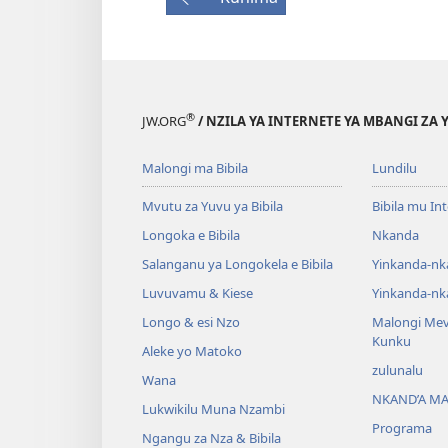
®
JW.ORG
/ NZILA YA INTERNETE YA MBANGI ZA 
Malongi ma Bibila
Lundilu
Mvutu za Yuvu ya Bibila
Bibila mu In
Longoka e Bibila
Nkanda
Salanganu ya Longokela e Bibila
Yinkanda-nk
Luvuvamu & Kiese
Yinkanda-nk
Longo & esi Nzo
Malongi Me
Kunku
Aleke yo Matoko
zulunalu
Wana
NKAND’A M
Lukwikilu Muna Nzambi
Programa
Ngangu za Nza & Bibila