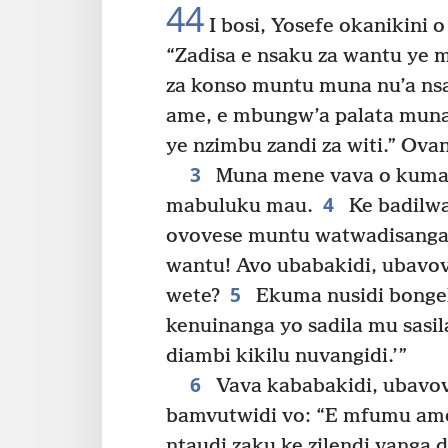
44
I bosi, Yosefe okanikini 
“Zadisa e nsaku za wantu ye 
za konso muntu muna nu’a ns
ame, e mbungw’a palata muna
ye nzimbu zandi za witi.” Ova
3
Muna mene vava o kuma k
4
mabuluku mau.
Ke badilwa
ovovese muntu watwadisanga 
wantu! Avo ubabakidi, ubavov
5
wete?
Ekuma nusidi bonge
kenuinanga yo sadila mu sasil
diambi kikilu nuvangidi.’”
6
Vava kababakidi, ubavo
bamvutwidi vo: “E mfumu ame
ntaudi zaku ke zilendi vanga 