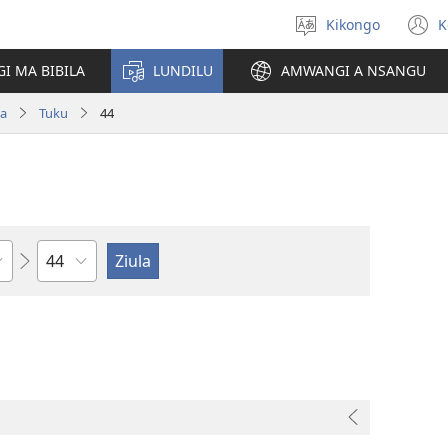
Kikongo
K
Sola
(
ndinga
n
I MA BIBILA
LUNDILU
AMWANGI A NSANGU
w
pa
Tuku
44
Kapu