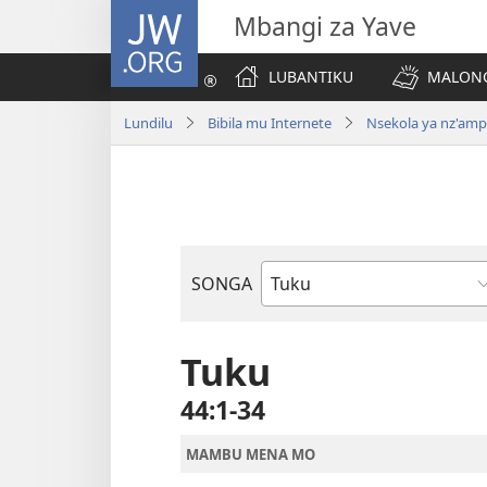
JW.ORG
Mbangi za Yave
LUBANTIKU
MALONG
Lundilu
Bibila mu Internete
Nsekola ya nz'am
SONGA
Bible
Book
Tuku
44:1-34
MAMBU MENA MO