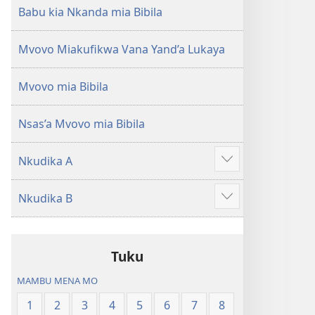
Babu kia Nkanda mia Bibila
Mvovo Miakufikwa Vana Yand’a Lukaya
Mvovo mia Bibila
Nsas’a Mvovo mia Bibila
Nkudika A
Show
more
Nkudika B
Show
more
Tuku
MAMBU MENA MO
1
2
3
4
5
6
7
8