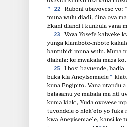
ovavidi kumvuluza vana moko
22
+
Rubeni ubavovese vo: 
muna wulu diadi, dina ova ma
Ekani diandi i kunkûla vana 
23
Vava Yosefe kalweke kw
yunga kiambote-mbote kakala
bantubidi muna wulu. Muna n
diakala; ke mwakala maza ko.
25
I bosi bavuende, badia
+
buka kia Aneyisemaele
kiat
kuna Engipito. Vana ntandu a
balasamu ye mabala ma nti u
kuma kiaki, Yuda ovovese mpa
tuvondele o nlek’eto yo fuka
kwa Aneyisemaele, kansi ke t