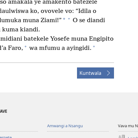
so amakala ye amakento batezele
iaulwiswa ko, ovovele vo: “Idila o
+
*
lumuka muna Ziami!”
O se diandi
 kuma kiandi.
midiani batekele Yosefe muna Engipito
+
+
’a Faro,
wa mfumu a ayingidi.
Kuntwala
YAVE
Amwangi a Nsangu
Vava mu N
ternete