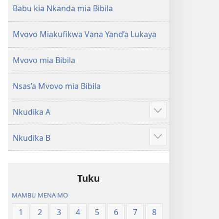
Babu kia Nkanda mia Bibila
Mvovo Miakufikwa Vana Yand’a Lukaya
Mvovo mia Bibila
Nsas’a Mvovo mia Bibila
Nkudika A
Show
more
Nkudika B
Show
more
Tuku
MAMBU MENA MO
1
2
3
4
5
6
7
8