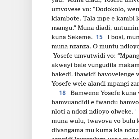
yau.” Muna diadi, Yosefe umv
umvovese vo: “Dodokolo, wen
kiambote. Tala mpe e kambi k
nsangu.” Muna diadi, untumin
15
kuna Sekeme.
I bosi, mu
muna nzanza. O muntu ndioyo
Yosefe umvutwidi vo: “Mpangi
akweyi bele vungudila makam
bakedi, ibawidi bavovelenge 
Yosefe wele alandi mpangi za
18
Bamwene Yosefe kuna va
bamvuandidi e fwandu bamvo
+
nloti a ndozi ndioyo olweke.
muna wulu, twavova vo bulu ki
divangama mu kuma kia ndozi