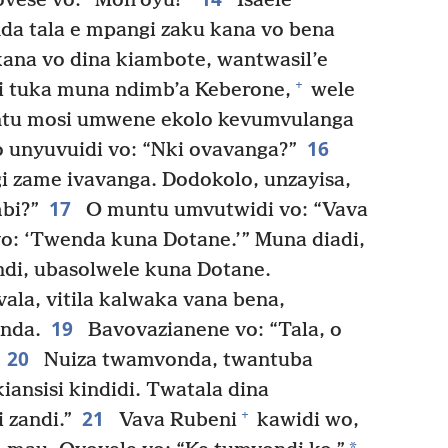
ovese vo: “Mon’oyu!”
Isaele
da tala e mpangi zaku kana vo bena
ana vo dina kiambote, wantwasil’e
+
i tuka muna ndimb’a Keberone,
wele
ntu mosi umwene ekolo kevumvulanga
16
 unyuvuidi vo: “Nki ovavanga?”
 zame ivavanga. Dodokolo, unzayisa,
17
bi?”
O muntu umvutwidi vo: “Vava
vo: ‘Twenda kuna Dotane.’” Muna diadi,
ndi, ubasolwele kuna Dotane.
la, vitila kalwaka vana bena,
19
nda.
Bavovazianene vo: “Tala, o
20
Nuiza twamvonda, twantuba
ansisi kindidi. Twatala dina
21
+
 zandi.”
Vava Rubeni
kawidi wo,