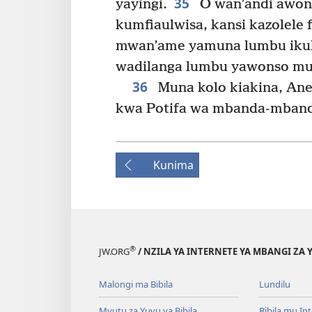
35
yayingi.
O wan’andi awon
kumfiaulwisa, kansi kazolele f
mwan’ame yamuna lumbu iku
wadilanga lumbu yawonso mu
36
Muna kolo kiakina, Ane
kwa Potifa wa mbanda-mband
Kunima
®
JW.ORG
/ NZILA YA INTERNETE YA MBANGI ZA 
Malongi ma Bibila
Lundilu
Mvutu za Yuvu ya Bibila
Bibila mu In