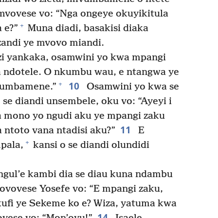
vovese vo: “Nga ongeye okuyikitula
+
a e?”
Muna diadi, basakisi diaka
andi ye mvovo miandi.
ozi yankaka, osamwini yo kwa mpangi
a ndotele. O nkumbu wau, e ntangwa ye
10
+
vumbamene.”
Osamwini yo kwa se
 se diandi unsembele, oku vo: “Ayeyi i
ga mono yo ngudi aku ye mpangi zaku
11
 ntoto vana ntadisi aku?”
E
+
pala,
kansi o se diandi olundidi
ngul’e kambi dia se diau kuna ndambu
e ovovese Yosefe vo: “E mpangi zaku,
kufi ye Sekeme ko e? Wiza, yatuma kwa
14