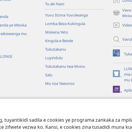
Lomb
Tu aki Nani
Vava
Yuvu Itoma Yuvulwanga
(opens
Mviv
anda
new
Lomba Beza Kukingula
Vide
anda ye Mboka
window)
Mokena Yeto
vaikiswanga mu
Vavul
Kingula e Betele
Tukutakanu
Tuk
ALONGI
(opens
Luyindulu
new
Tukutakanu twa Mvivu
window)
LUN
mia 
Salu
(opens
mu 
new
Mu nza Yawonso
window)
Apli
bila Muna Audio
, tuyantikidi sadila e cookies ye programa zankaka za mpila
gilu a Bibila
ke zifwete vezwa ko. Kansi, e cookies zina tusadidi muna ku