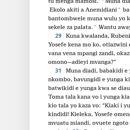
*
tu menga mamosi.”
Muna diad
+
Ekolo akiti a Anemidiani
ba
bantombwele muna wulu yo k
+
sekele za palata.
Wantu away
29
Kuna kwalanda, Rubeni
Yosefe kena mo ko, otiazwini
vana vena mpangi zandi, okaz
omono—adieyi mvanga?”
31
Muna diadi, babakidi e 
nkombo, bavungidi e yunga k
batwikidi e yunga kwa se diau
Toma tala kana vo i yunga ki
kio tala yo kaza vo: “Kiaki i
kindidi! Kieleka, Yosefe omen
mvuatu miandi, ovuete ngoto 