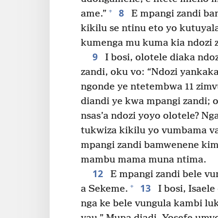
8
+
ame.”
E mpangi zandi bam
kikilu se ntinu eto yo kutuyal
kumenga mu kuma kia ndozi z
9
I bosi, olotele diaka nd
zandi, oku vo: “Ndozi yankak
ngonde ye ntetembwa 11 zim
diandi ye kwa mpangi zandi; o
nsas’a ndozi yoyo olotele? N
tukwiza kikilu yo vumbama va
mpangi zandi bamwenene kim
mambu mama muna ntima.
12
E mpangi zandi bele vu
13
+
a Sekeme.
I bosi, Isael
nga ke bele vungula kambi lu