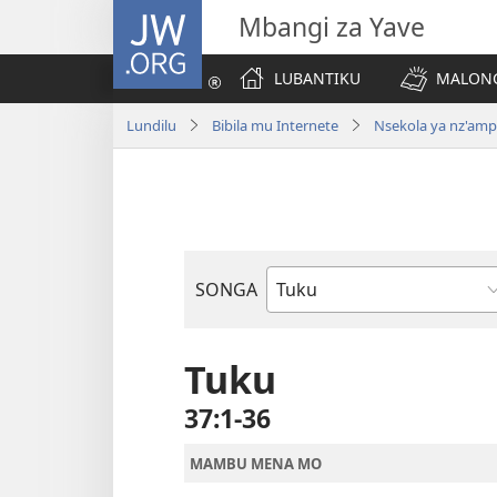
JW.ORG
Mbangi za Yave
LUBANTIKU
MALONG
Lundilu
Bibila mu Internete
Nsekola ya nz'am
SONGA
Bible
Book
Tuku
37:1-36
MAMBU MENA MO