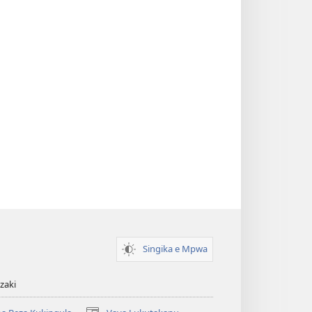
Singika e Mpwa
zaki