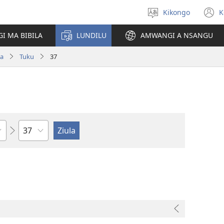
Kikongo
K
Sola
(
ndinga
n
I MA BIBILA
LUNDILU
AMWANGI A NSANGU
w
pa
Tuku
37
Kapu