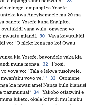
28
i, e mpangi zandi banwididi.
viokelenge, ampangi za Yosefe
unteka kwa Aneyisemaele mu 20 ma
a banete Yosefe kuna Engipito.
 ovutukidi vana wulu, omwene vo
30
 e mvuatu miandi.
Vava kavutukidi
idi vo: “O nleke kena mo ko! Owau
yunga kia Yosefe, bavondele vaka kia
32
iandi muna menga.
I bosi,
 yo vova vo: “Tala e lekwa tusolwele.
33
+
a mwan’aku yovo ve.”
Otomene
 yunga kia mwan’ame! Nanga bulu kiansisi
34
e tiazununua!”
Yakobo otiazwini e
muna luketo, okele kifwidi mu lumbu