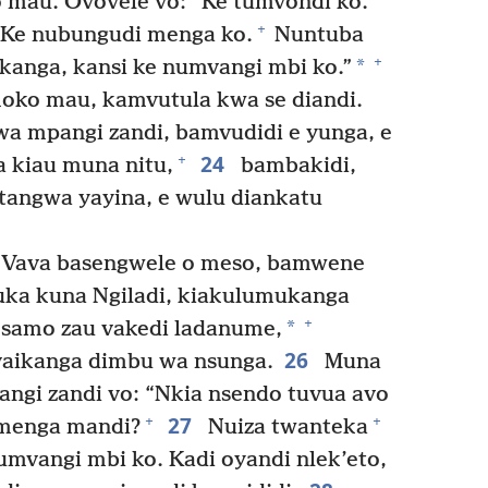
*
 mau. Ovovele vo: “Ke tumvondi ko.”
+
“Ke nubungudi menga ko.
Nuntuba
+
*
kanga, kansi ke numvangi mbi ko.”
moko mau, kamvutula kwa se diandi.
a mpangi zandi, bamvudidi e yunga, e
24
+
 kiau muna nitu,
bambakidi,
tangwa yayina, e wulu diankatu
. Vava basengwele o meso, bamwene
uka kuna Ngiladi, kiakulumukanga
+
*
 samo zau vakedi ladanume,
26
vaikanga dimbu wa nsunga.
Muna
ngi zandi vo: “Nkia nsendo tuvua avo
27
+
+
 menga mandi?
Nuiza twanteka
umvangi mbi ko. Kadi oyandi nlek’eto,