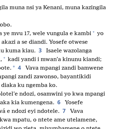
la muna nsi ya Kenani, muna kazingila
kobo.
+
 ye mvu 17, wele vungula e kambi
yo
akazi a se diandi. Yosefe otwese
3
mu kuma kiau.
Isaele wazolanga
+
,
kadi yandi i mwan’a kinunu kiandi;
4
*
ote.
Vava mpangi zandi bamwene
mpangi zandi zawonso, bayantikidi
 diaka ku ngemba ko.
lotel’e ndozi, osamwini yo kwa mpangi
6
aka kia kumengena.
Yosefe
7
á e ndozi eyi ndotele.
Vava
i kwa mpatu, o ntete ame utelamene,
izidi wo zieta, mivumbamene o ntete