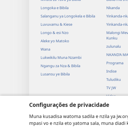
Longoka e Bibila
Nkanda
Salanganu ya Longokela e Bibila
Yinkanda-nk
Luvuvamu & Kiese
Yinkanda-nk
Longo & esi Nzo
Malongi Me
Kunku
Aleke yo Matoko
zulunalu
Wana
NKAND’A M
Lukwikilu Muna Nzambi
Programa
Ngangu za Nza & Bibila
Indise
Lusansu ye Bibila
Tuludiku
TV JW
Video
Configurações de privacidade
Nkunga
Drama za Bi
Muna kusadisa watoma sadila e nzila ya jw.org
Fuka kia Ntan
mpasi vo e nzila eto yatoma sala, muna diadi 