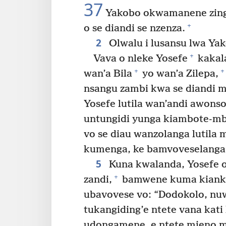
37
Yakobo okwamanene zingi
+
o se diandi se nzenza.
2
Olwalu i lusansu lwa Ya
+
Vava o nleke Yosefe
kakala
+
+
wan’a Bila
yo wan’a Zilepa,
nsangu zambi kwa se diandi 
Yosefe lutila wan’andi awonso
untungidi yunga kiambote-mb
vo se diau wanzolanga lutila 
kumenga, ke bamvoveselanga
5
Kuna kwalanda, Yosefe o
+
zandi,
bamwene kuma kiank
ubavovese vo: “Dodokolo, nuw
tukangiding’e ntete vana kat
udongamene, e ntete mieno m