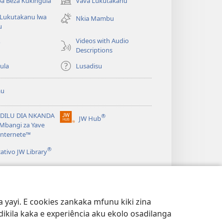
a Beza Kukingula
Vava Lukutakanu
(opens
new
 Lukutakanu lwa
Nkia Mambu
window)
u
Videos with Audio
o
Descriptions
ula
Lusadisu
au
DILU DIA NKANDA
®
JW Hub
(opens
Mbangi za Yave
new
Internete™
window)
®
cativo JW Library
 yayi. E cookies zankaka mfunu kiki zina
dikila kaka e experiência aku ekolo osadilanga