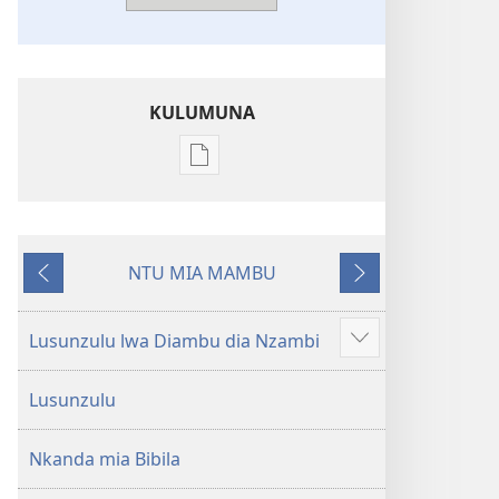
KULUMUNA
Kulumuna
nkanda
wau
mu
NTU MIA MAMBU
Bibila
Kunima
Kuntwala
—
Nsekola
Lusunzulu lwa Diambu dia Nzambi
Show
ya
more
Nz’ampa
Lusunzulu
(2019)
Nkanda mia Bibila