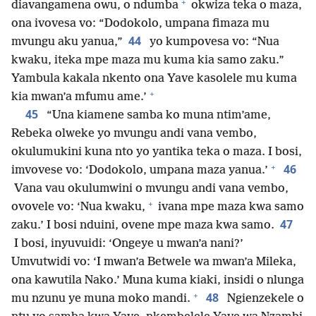
+
diavangamena owu, o ndumba
okwiza teka o maza,
ona ivovesa vo: “Dodokolo, umpana fimaza mu
44
mvungu aku yanua,”
yo kumpovesa vo: “Nua
kwaku, iteka mpe maza mu kuma kia samo zaku.”
Yambula kakala nkento ona Yave kasolele mu kuma
+
kia mwan’a mfumu ame.’
45
“Una kiamene samba ko muna ntim’ame,
Rebeka olweke yo mvungu andi vana vembo,
okulumukini kuna nto yo yantika teka o maza. I bosi,
+
46
imvovese vo: ‘Dodokolo, umpana maza yanua.’
Vana vau okulumwini o mvungu andi vana vembo,
+
ovovele vo: ‘Nua kwaku,
ivana mpe maza kwa samo
47
zaku.’ I bosi nduini, ovene mpe maza kwa samo.
I bosi, inyuvuidi: ‘Ongeye u mwan’a nani?’
Umvutwidi vo: ‘I mwan’a Betwele wa mwan’a Mileka,
ona kawutila Nako.’ Muna kuma kiaki, insidi o nlunga
+
48
mu nzunu ye muna moko mandi.
Ngienzekele o