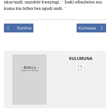
+
nkaz’andi; unzolele kwayingi.
Isaki ofiaulwisu mu
+
kuma kia lufwa lwa ngudi andi.
Kunima
Kuntwala
KULUMUNA
Kulumuna
nkanda
wau
mu
Bibila
—
Nsekola