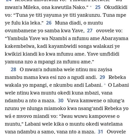
+
25
mwan’a Mileka, ona kawutila Nako.”
Okudikidi
vo: “Tuna ye titi yayuma ye titi yankunzu. Tuna mpe
26
ye fulu kia leka.”
Muna diadi, o muntu
27
ovumbamene yo samba kwa Yave,
ovovele vo:
“Yambula Yave wa Nzambi a mfumu ame Abarayama
kakembelwa, kadi kayambwidi songa walakazi ye
kwikizi kiandi ko kwa mfumu ame. Yave umfididi
yamuna nzo a mpangi za mfumu ame.”
28
O mwan’a ndumba wele ntinu mu zayisa
29
mambu mama kwa esi nzo a ngudi andi.
Rebeka
+
wakala yo mpangi, e nkumbu andi Labani.
O Labani
wele ntinu kwa muntu okedi kuna mbazi, vana
30
ndambu a nto a maza.
Vava kamwene o nlung’a
nzunu ye nlunga miamoko kwa nsang’andi Rebeka yo
wá e mvovo miandi vo: “Iwau wuwu kampovese o
muntu,” Labani wele kika o muntu okedi watelama
31
vana ndambu a samo, vana nto a maza.
Ovovele