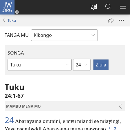
JW.ORG
Kota
(opens
Soba
Vavulula
SO
new
nding'a
muna
MA
Tuku
window)
nzila
JW.ORG
TANGA MU
SONGA
Kapu
Bible
Book
Tuku
24:1-67
MAMBU MENA MO
24
Abarayama onunini, e mvu miandi se miayingi,
+
2
Yave osambwidi Abarayama muna mawonso.