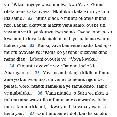
vo: “Wiza, ongeye wasambulwa kwa Yave. Ekuma
otelamene kaka ovava? Nkubikidi kala e nzo ye fulu
32
kia samo.”
Muna diadi, o muntu okotele muna
nzo, Labani okatwidi mazitu vana samo, ovene titi
yayuma ye titi yankunzu kwa samo. Ovene mpe maza
kwa muntu kasukula malu mandi ye malu ma wantu
33
kakedi yau.
Kansi, vava bamvene madia kadia, o
muntu ovovele vo: “Kidia ko yavana ikuzayisa dina
ngina diau.” Labani ovovele vo: “Vova kwaku.”
34
O muntu ovovele vo: “Omono i selo kia
+
35
Abarayama.
Yave osambulanga kikilu mfumu
ame yo kumvuamisa, umvene mameme, ngombe,
palata, wolo, ntaudi zamakala ye zamakento, samo
+
36
ye mabuluku.
Vana ntandu, o Sara wa nkaz’a
mfumu ame wawutila mfumu ame o mwan’ayakala
+
muna kinunu kiandi,
kwa yandi kevana yawonso
+
37
kena yau.
O mfumu ame ndofi kandisisi, oku