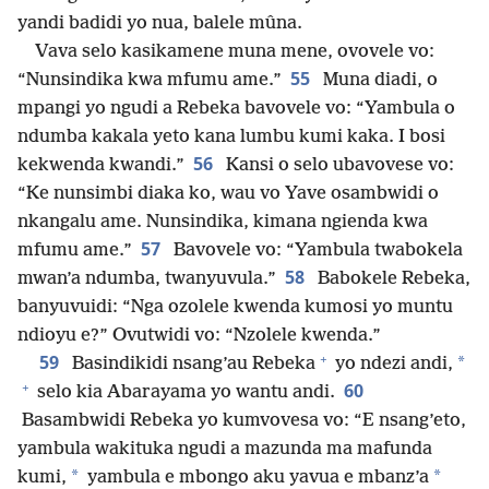
yandi badidi yo nua, balele mûna.
Vava selo kasikamene muna mene, ovovele vo:
55
“Nunsindika kwa mfumu ame.”
Muna diadi, o
mpangi yo ngudi a Rebeka bavovele vo: “Yambula o
ndumba kakala yeto kana lumbu kumi kaka. I bosi
56
kekwenda kwandi.”
Kansi o selo ubavovese vo:
“Ke nunsimbi diaka ko, wau vo Yave osambwidi o
nkangalu ame. Nunsindika, kimana ngienda kwa
57
mfumu ame.”
Bavovele vo: “Yambula twabokela
58
mwan’a ndumba, twanyuvula.”
Babokele Rebeka,
banyuvuidi: “Nga ozolele kwenda kumosi yo muntu
ndioyu e?” Ovutwidi vo: “Nzolele kwenda.”
+
59
*
Basindikidi nsang’au Rebeka
yo ndezi andi,
+
60
selo kia Abarayama yo wantu andi.
Basambwidi Rebeka yo kumvovesa vo: “E nsang’eto,
yambula wakituka ngudi a mazunda ma mafunda
*
*
kumi,
yambula e mbongo aku yavua e mbanz’a