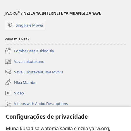
®
JW.ORG
/ NZILA YA INTERNETE YA MBANGI ZA YAVE
Singika e Mpwa
Vava mu Nzaki
Lomba Beza Kukingula
Vava Lukutakanu
(opens
new
Vava Lukutakanu lwa Mvivu
(opens
window)
new
Nkia Mambu
window)
Video
Videos with Audio Descriptions
Vavulula
Configurações de privacidade
Lusadisu
Muna kusadisa watoma sadila e nzila ya jw.org,