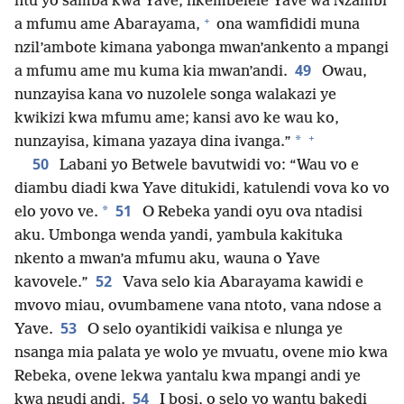
ntu yo samba kwa Yave, nkembelele Yave wa Nzambi
+
a mfumu ame Abarayama,
ona wamfididi muna
nzil’ambote kimana yabonga mwan’ankento a mpangi
49
a mfumu ame mu kuma kia mwan’andi.
Owau,
nunzayisa kana vo nuzolele songa walakazi ye
kwikizi kwa mfumu ame; kansi avo ke wau ko,
+
*
nunzayisa, kimana yazaya dina ivanga.”
50
Labani yo Betwele bavutwidi vo: “Wau vo e
diambu diadi kwa Yave ditukidi, katulendi vova ko vo
51
*
elo yovo ve.
O Rebeka yandi oyu ova ntadisi
aku. Umbonga wenda yandi, yambula kakituka
nkento a mwan’a mfumu aku, wauna o Yave
52
kavovele.”
Vava selo kia Abarayama kawidi e
mvovo miau, ovumbamene vana ntoto, vana ndose a
53
Yave.
O selo oyantikidi vaikisa e nlunga ye
nsanga mia palata ye wolo ye mvuatu, ovene mio kwa
Rebeka, ovene lekwa yantalu kwa mpangi andi ye
54
kwa ngudi andi.
I bosi, o selo yo wantu bakedi