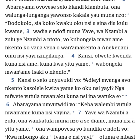
Abarayama ovovese selo kiandi kiambuta, ona
+
walunga-lunganga yawonso kakala yau muna nzo:
“Dodokolo, sia koko kwaku oku nsi a sina dia kulu
3
kwame,
wadia e ndofi muna Yave, wa Nzambi a
zulu ye Nzambi a ntoto, vo kubongela mwan’ame
nkento ko vana vena o wan’amakento a Anekenani,
+
4
omu nsi yayi izingilanga.
Kansi, ofwete kwenda
+
kuna nsi ame, kuna kwa yitu yame,
wabongela
mwan’ame Isaki o nkento.”
5
Kansi o selo unyuvuidi vo: “Adieyi mvanga avo
nkento kazolele kwiza yame ko oku nsi yayi? Nga
+
mfwete vutula mwan’aku kuna nsi ina watuka e?”
6
Abarayama umvutwidi vo: “Keba walembi vutula
+
7
mwan’ame kuna nsi yayina.
Yave wa Nzambi a
zulu, ona wankatula muna nzo a se diame, muna nsi a
+
+
yitu yame,
ona wampovesa yo kundila e ndofi vo:
+
+
‘Kwa mbongo aku
ivana e nsi yayi,’
otuma e mbasi