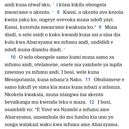
+
andi kuna ntwal’aku,
i kûna kikilu obongela
+
8
mwan’ame o nkento.
Kansi, o nkento avo kezola
kwiza yaku ko, ongeye ovevoka muna ndofi yayi.
9
Kansi, kuvutula mwan’ame kwakuna ko.”
Muna
diadi, o selo osidi o koko kwandi kuna nsi a sina dia
kulu kwa Abarayama wa mfumu andi, undididi e
+
ndofi muna diambu diadi.
10
O selo obongele samo kumi muna samo za
mfumu andi, otelamene, onete ma yambote ya mpila
zawonso ya mfumu andi. I bosi, wele kuna
11
Mesopotamia, kuna mbanz’a Nako.
Obubamese e
samo lukufi ye sima kia maza kuna mbazi a mbanza.
Nkokela kwakala, muna ntangwa ina akento
12
bevaikanga mu kwenda teka o maza.
I bosi,
osambidi vo: “E Yave wa Nzambi a mfumu ame
Abarayama, unsambula do mu lumbu kia unu yo
songa walakazi waku kwa mfumu ame Abarayama.