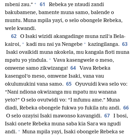
+
61
mbeni zau.”
Rebeka ye ntaudi zandi
bakubamene, bamente muna samo, balende o
muntu. Muna mpila yayi, o selo obongele Rebeka,
wele kwandi.
62
O Isaki wizidi akangadinge muna nzil’a Bela-
+
+
63
kairoi,
kadi mu nsi ya Nengebe
kazingilanga.
Isaki ovaikidi muna nkokela, mu kangala fioti muna
+
mpatu yo yindula.
Vava kasengwele o meso,
64
omwene samo zikwizanga!
Vava Rebeka
kasengol’o meso, omwene Isaki, vana vau
65
okulumukini vana samo.
Oyuvuidi kwa selo vo:
“Nani ndiona okwizanga mu mpatu mu wanana
yeto?” O selo ovutwidi vo: “I mfumu ame.” Muna
66
diadi, Rebeka obongele fukwa yo fukila ntu andi.
67
O selo ozayisi Isaki mawonso kavangidi.
I bosi,
Isaki onete Rebeka muna saba kia Sara wa ngudi
+
andi.
Muna mpila yayi, Isaki obongele Rebeka se