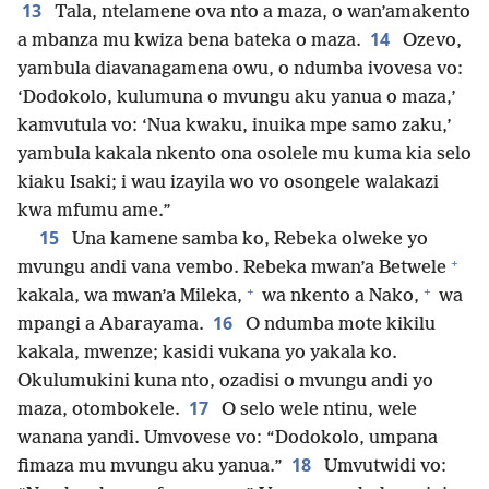
13
Tala, ntelamene ova nto a maza, o wan’amakento
14
a mbanza mu kwiza bena bateka o maza.
Ozevo,
yambula diavanagamena owu, o ndumba ivovesa vo:
‘Dodokolo, kulumuna o mvungu aku yanua o maza,’
kamvutula vo: ‘Nua kwaku, inuika mpe samo zaku,’
yambula kakala nkento ona osolele mu kuma kia selo
kiaku Isaki; i wau izayila wo vo osongele walakazi
kwa mfumu ame.”
15
Una kamene samba ko, Rebeka olweke yo
+
mvungu andi vana vembo. Rebeka mwan’a Betwele
+
+
kakala, wa mwan’a Mileka,
wa nkento a Nako,
wa
16
mpangi a Abarayama.
O ndumba mote kikilu
kakala, mwenze; kasidi vukana yo yakala ko.
Okulumukini kuna nto, ozadisi o mvungu andi yo
17
maza, otombokele.
O selo wele ntinu, wele
wanana yandi. Umvovese vo: “Dodokolo, umpana
18
fimaza mu mvungu aku yanua.”
Umvutwidi vo: