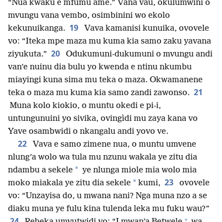
“Nua kwaku e mfumu ame.” Vana vau, okulumwini o
mvungu vana vembo, osimbinini wo ekolo
19
kekunuikanga.
Vava kamanisi kunuika, ovovele
vo: “Iteka mpe maza mu kuma kia samo zaku yavana
20
ziyukuta.”
Odukumuni-dukumuni o mvungu andi
van’e nuinu dia bulu yo kwenda e ntinu nkumbu
miayingi kuna sima mu teka o maza. Okwamanene
21
teka o maza mu kuma kia samo zandi zawonso.
Muna kolo kiokio, o muntu okedi e pi-i,
untungunuini yo sivika, ovingìdi mu zaya kana vo
Yave osambwidi o nkangalu andi yovo ve.
22
Vava e samo zimene nua, o muntu umvene
nlung’a wolo wa tula mu nzunu wakala ye zitu dia
*
ndambu a sekele
ye nlunga miole mia wolo mia
23
*
moko miakala ye zitu dia sekele
kumi,
ovovele
vo: “Unzayisa do, u mwana nani? Nga muna nzo a se
diaku muna ye fulu kina tulenda leka mu fuku wau?”
+
24
Rebeka umvutwidi vo: “I mwan’a Betwele
wa