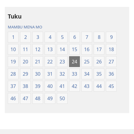
ya
Nz’ampa
Tuku
(2019)
MAMBU MENA MO
1
2
3
4
5
6
7
8
9
10
11
12
13
14
15
16
17
18
19
20
21
22
23
24
25
26
27
28
29
30
31
32
33
34
35
36
37
38
39
40
41
42
43
44
45
46
47
48
49
50