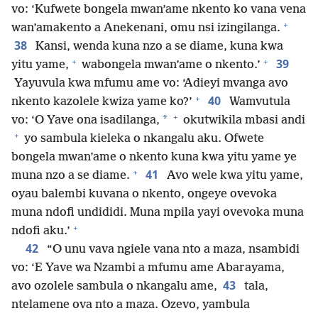
vo: ‘Kufwete bongela mwan’ame nkento ko vana vena
+
wan’amakento a Anekenani, omu nsi izingilanga.
38
Kansi, wenda kuna nzo a se diame, kuna kwa
+
+
39
yitu yame,
wabongela mwan’ame o nkento.’
Yayuvula kwa mfumu ame vo: ‘Adieyi mvanga avo
+
40
nkento kazolele kwiza yame ko?’
Wamvutula
+
*
vo: ‘O Yave ona isadilanga,
okutwikila mbasi andi
+
yo sambula kieleka o nkangalu aku. Ofwete
bongela mwan’ame o nkento kuna kwa yitu yame ye
+
41
muna nzo a se diame.
Avo wele kwa yitu yame,
oyau balembi kuvana o nkento, ongeye ovevoka
muna ndofi undididi. Muna mpila yayi ovevoka muna
+
ndofi aku.’
42
“O unu vava ngiele vana nto a maza, nsambidi
vo: ‘E Yave wa Nzambi a mfumu ame Abarayama,
43
avo ozolele sambula o nkangalu ame,
tala,
ntelamene ova nto a maza. Ozevo, yambula