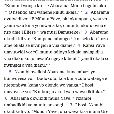
+
“Kumoni wonga ko
e Abarama. Mono i ngubu aku.
+
+
2
O nsendo aku wanene kikilu ukala.”
Abarama
ovutwidi vo: “E Mfumu Yave, nki okumpana, wau vo
yamu wau kina yo mwana ko, o muntu nkutu ovua e
+
3
nzo ame i Elieze
wa musi Damaseke?”
Abarama
+
*
okudikidi vo: “Kumpene mbongo
ko, selo kia
nzo
4
ame okala se mvingidi a vua diame.”
Kansi Yave
umvutwidi vo: “O muntu ndioyo kekala mvingidi a
*
vua diaku ko, o mwan’a ngeye kibeni
yandi okala se
+
mvingidi a vua diaku.”
5
Nzambi ovaikisi Abarama kuna mbazi yo
kumvovesa vo: “Dodokolo, tala kuna zulu watanga e
ntetembwa, kana vo olenda wo vanga.” I bosi
+
umvovese vo: “E mbongo aku i wau wuwu ikituka.”
+
6
Abarama okwikidi muna Yave,
Nzambi
+
7
umbadikidi vo muntu ansongi.
I bosi, Nzambi
okudikidi vo: “Mono i Yave, ona wavaikisa muna Ure