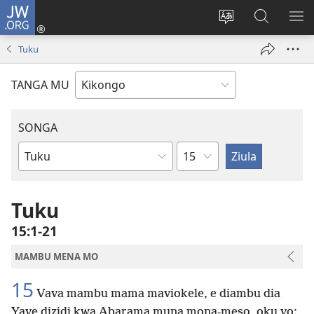
JW.ORG
Kota
(opens
Soba
Vavulula
SO
new
nding'a
muna
MA
Tuku
window)
nzila
JW.ORG
TANGA MU
SONGA
Kapu
Bible
Book
Tuku
15:1-21
MAMBU MENA MO
15
Vava mambu mama maviokele, e diambu dia
Yave dizidi kwa Abarama muna mona-meso, oku vo: