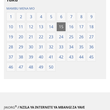
MAMBU MENA MO
1
2
3
4
5
6
7
8
9
10
11
12
13
14
15
16
17
18
19
20
21
22
23
24
25
26
27
28
29
30
31
32
33
34
35
36
37
38
39
40
41
42
43
44
45
46
47
48
49
50
®
JW.ORG
/ NZILA YA INTERNETE YA MBANGI ZA YAVE