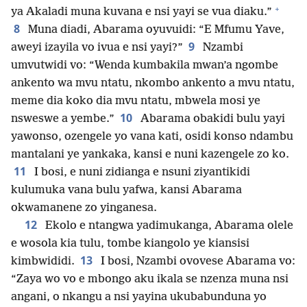
+
ya Akaladi muna kuvana e nsi yayi se vua diaku.”
8
Muna diadi, Abarama oyuvuidi: “E Mfumu Yave,
9
aweyi izayila vo ivua e nsi yayi?”
Nzambi
umvutwidi vo: “Wenda kumbakila mwan’a ngombe
ankento wa mvu ntatu, nkombo ankento a mvu ntatu,
meme dia koko dia mvu ntatu, mbwela mosi ye
10
nsweswe a yembe.”
Abarama obakidi bulu yayi
yawonso, ozengele yo vana kati, osidi konso ndambu
mantalani ye yankaka, kansi e nuni kazengele zo ko.
11
I bosi, e nuni zidianga e nsuni ziyantikidi
kulumuka vana bulu yafwa, kansi Abarama
okwamanene zo yinganesa.
12
Ekolo e ntangwa yadimukanga, Abarama olele
e wosola kia tulu, tombe kiangolo ye kiansisi
13
kimbwididi.
I bosi, Nzambi ovovese Abarama vo:
“Zaya wo vo e mbongo aku ikala se nzenza muna nsi
angani, o nkangu a nsi yayina ukubabunduna yo