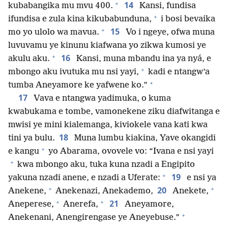
+
14
kubabangika mu mvu 400.
Kansi, fundisa
+
ifundisa e zula kina kikubabunduna,
i bosi bevaika
+
15
mo yo ulolo wa mavua.
Vo i ngeye, ofwa muna
luvuvamu ye kinunu kiafwana yo zikwa kumosi ye
+
16
akulu aku.
Kansi, muna mbandu ina ya nyá, e
+
mbongo aku ivutuka mu nsi yayi,
kadi e ntangw’a
+
tumba Aneyamore ke yafwene ko.”
17
Vava e ntangwa yadimuka, o kuma
kwabukama e tombe, vamonekene ziku diafwitanga e
mwisi ye mini kialemanga, kiviokele vana kati kwa
18
tini ya bulu.
Muna lumbu kiakina, Yave okangidi
+
e kangu
yo Abarama, ovovele vo: “Ivana e nsi yayi
+
kwa mbongo aku, tuka kuna nzadi a Engipito
+
19
yakuna nzadi anene, e nzadi a Uferate:
e nsi ya
+
+
20
Anekene,
Anekenazi, Anekademo,
Anekete,
+
+
21
Aneperese,
Anerefa,
Aneyamore,
+
Anekenani, Anengirengase ye Aneyebuse.”