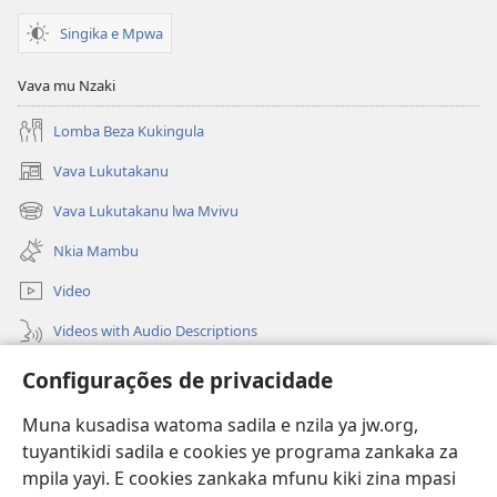
Singika e Mpwa
Vava mu Nzaki
Lomba Beza Kukingula
Vava Lukutakanu
(opens
new
Vava Lukutakanu lwa Mvivu
(opens
window)
new
Nkia Mambu
window)
Video
Videos with Audio Descriptions
Vavulula
Configurações de privacidade
Lusadisu
Muna kusadisa watoma sadila e nzila ya jw.org,
tuyantikidi sadila e cookies ye programa zankaka za
Tukau
(opens
mpila yayi. E cookies zankaka mfunu kiki zina mpasi
new