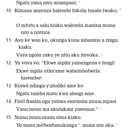
+
Ngatu yima mvu miampasi;
10
*
Kimana anzenza balembi fokola tusalu twaku,
+
O mfutu a salu kiaku walembi manina muna
nzo a nzenza.
11
Avo ke wau ko, okunga kuna mbaninu a zingu
kiaku
+
Vava ngolo zaku ye nitu aku itovoka.
12
Yo vova vo: “Ekwe mpila yamengena e longi!
Ekwe mpila ntim’ame wabembolwela
lusembo!
13
Kiawá ndinga y’aludiki ame ko
Ngatu tamba matu kwa alongi ame.
14
Fioti fiasala nga yabwa emvimba muna mpasi
+
Vana meso ma nkutakani yawonso.”
15
Nuina maza muna sima kiaku
+
*
Yo maza mefwafumukanga
muna nto aku.