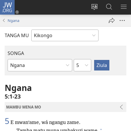
JW.ORG
Kota
(opens
Soba
Vavulula
SO
new
nding'a
muna
MA
Ngana
window)
nzila
JW.ORG
TANGA MU
SONGA
Kapu
Bible
Book
Ngana
5:1-23
MAMBU MENA MO
5
E mwan’ame, wá ngangu zame.
+
Tamba matu muna umbakuzi wame,