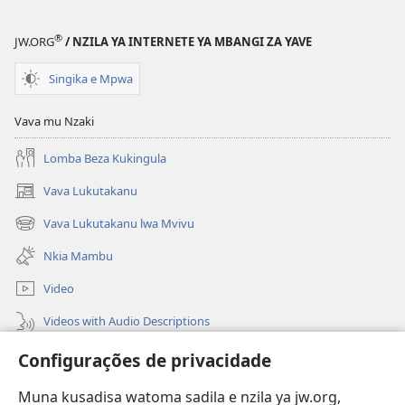
®
JW.ORG
/ NZILA YA INTERNETE YA MBANGI ZA YAVE
Singika e Mpwa
Vava mu Nzaki
Lomba Beza Kukingula
Vava Lukutakanu
(opens
new
Vava Lukutakanu lwa Mvivu
(opens
window)
new
Nkia Mambu
window)
Video
Videos with Audio Descriptions
Vavulula
Configurações de privacidade
Lusadisu
Muna kusadisa watoma sadila e nzila ya jw.org,