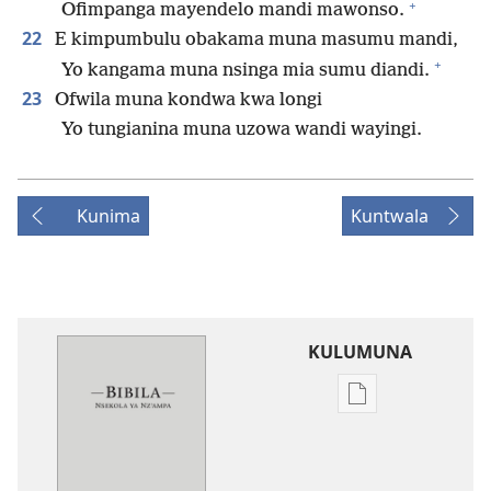
+
Ofimpanga mayendelo mandi mawonso.
22
E kimpumbulu obakama muna masumu mandi,
+
Yo kangama muna nsinga mia sumu diandi.
23
Ofwila muna kondwa kwa longi
Yo tungianina muna uzowa wandi wayingi.
Kunima
Kuntwala
KULUMUNA
Kulumuna
nkanda
wau
mu