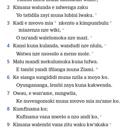
2
Kimana walunda e ndwenga zaku
+
Yo tatidila zayi muna lubini lwaku.
3
*
*
Kadi e mvovo mia
nkento a kimpumbulu
+
miazenza nze wiki,
+
O nu’andi walelomoka nze mazi.
+
4
Kansi kuna kulanda, wandudi nze nlulu,
+
Watwa nze nsosolo a meno mole.
5
Malu mandi mekulumuka kuna lufwa.
*
E tambi yandi ifilanga muna Ziami.
6
Ke sianga sungididi muna nzila a moyo ko.
Oyungananga, lembi zaya kuna kakwenda.
7
Owau, e wan’ame, nungwila,
Ke nuvengomoki muna mvovo mia nu’ame ko.
8
Kumfinama ko;
+
Kufinama vana mwelo a nzo andi ko,
+
9
Kimana walembi vana zitu waku kw’akaka