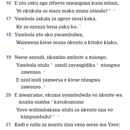
16
E nto zaku nga zifwete mwangana kuna mbazi,
+
*
Ye nkukula za maza maku muna ntanda?
17
Yambula zakala za ngeye mosi kaka,
+
Ke za nzenza bena yaku ko.
18
Yambula nto aku yasambulwa,
Wamwena kiese muna nkento a kitoko kiaku,
+
19
Nsese anzodi, nkombo ambote a miongo.
*
*
Yambula ntulu
zandi zayangidika
ntangwa
+
zawonso.
E nzol’andi yamwesa e kiese ntangwa
+
zawonso.
20
E mwan’ame, ekuma oyambulwila vo nkento wa
*
munta-zumba
kavukumuna
Yovo wabimbakana ntulu za nkento una vo
+
*
kimpumbulu?
21
Kadi e nzila za muntu zina vana meso ma Yave;