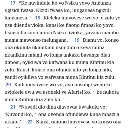
17
“Ke nuyindula ko vo Nsiku yovo Angunza
ngizidi fwasa. Kizidi fwasa ko, lunganesa ngizidi
+
18
lunganesa.
Kieleka inuvovese wo vo, e zulu ye
nza dilenda vioka, kansi ke fisono fimosi ko yovo
fisinsu fia sono muna Nsiku fivioka, yavana mambu
+
19
mama mawonso melungana.
Dianu vo, konso
ona okulula nkanikinu usundidi o keva muna
nkanikinu miami yo longa ankaka bavanga diau
dimosi, oyikilwa vo kafwana ko muna Kintinu kia
zulu. Kansi, konso ona olunda mio yo longa mio,
yandi oyikilwa vo wafwana muna Kintinu kia zulu.
20
Kadi inuvovese wo vo, avo unsongi weno ke
+
uviokele owu wa asoneki ye Afarisi ko,
ke nukota
+
muna Kintinu kia zulu ko.
21
“Nuwidi dio dina diavovua kw’akulu vo:
+
‘Kuvondi ko,
ona ovonda ofundiswa kuna mbazi a
+
22
nkanu.’
Kansi, omono inuvovese vo konso ona