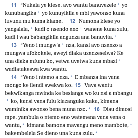
+
11
“Nukala ye kiese, avo wantu banuvezele
yo
+
kunubangika
yo kunuyikila e mbi yawonso kuna
+
12
luvunu mu kuma kiame.
Numona kiese yo
+
+
yangalala,
kadi o nsendo eno
wanene kuna zulu,
+
kadi i wau babangikila angunza ana banuvita.
+
13
“Yeno i mungw’a
nza, kansi avo nzenzo a
mungwa ufokokele, aweyi diaka uzenzeselwa? Ke
+
una diaka mfunu ko, vetwa uvetwa kuna mbazi
wadiatakeswa kwa wantu.
+
14
“Yeno i ntemo a nza.
E mbanza ina vana
15
mongo ke ilendi swekwa ko.
Vava wantu
bekwikanga mwinda ke besianga wo ku nsi a mbangu
*
ko, kansi vana fulu kiazanguka kaka, kimana
+
16
waminika awonso bena muna nzo.
Diau dimosi
mpe, yambula o ntemo eno watemena vana vena o
+
+
wantu,
kimana bamona mavangu meno mambote,
+
bakembelela Se dieno una kuna zulu.