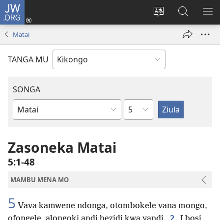
JW.ORG
Kota
(opens
Soba
Vavulula
SO
new
nding'a
muna
MA
Matai
window)
nzila
JW.ORG
TANGA MU
SONGA
Kapu
Bible
Book
Zasoneka Matai
5:1-48
MAMBU MENA MO
5
Vava kamwene ndonga, otombokele vana mongo,
2
ofongele, alongoki andi bezidi kwa yandi.
I bosi,