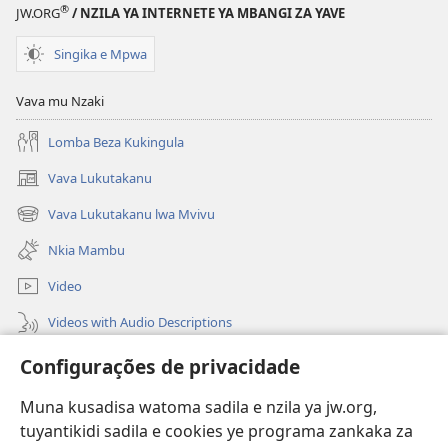
®
JW.ORG
/ NZILA YA INTERNETE YA MBANGI ZA YAVE
Singika e Mpwa
Vava mu Nzaki
Lomba Beza Kukingula
Vava Lukutakanu
(opens
new
Vava Lukutakanu lwa Mvivu
(opens
window)
new
Nkia Mambu
window)
Video
Videos with Audio Descriptions
Vavulula
Configurações de privacidade
Lusadisu
Muna kusadisa watoma sadila e nzila ya jw.org,
tuyantikidi sadila e cookies ye programa zankaka za
Tukau