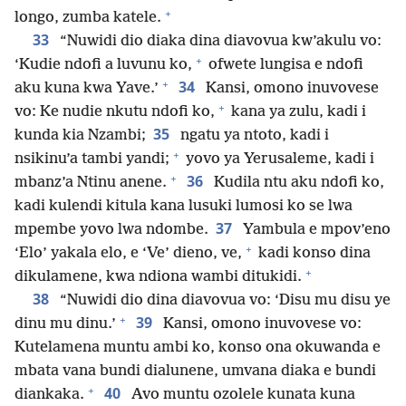
+
longo, zumba katele.
33
“Nuwidi dio diaka dina diavovua kw’akulu vo:
+
‘Kudie ndofi a luvunu ko,
ofwete lungisa e ndofi
+
34
aku kuna kwa Yave.’
Kansi, omono inuvovese
+
vo: Ke nudie nkutu ndofi ko,
kana ya zulu, kadi i
35
kunda kia Nzambi;
ngatu ya ntoto, kadi i
+
nsikinu’a tambi yandi;
yovo ya Yerusaleme, kadi i
+
36
mbanz’a Ntinu anene.
Kudila ntu aku ndofi ko,
kadi kulendi kitula kana lusuki lumosi ko se lwa
37
mpembe yovo lwa ndombe.
Yambula e mpov’eno
+
‘Elo’ yakala elo, e ‘Ve’ dieno, ve,
kadi konso dina
+
dikulamene, kwa ndiona wambi ditukidi.
38
“Nuwidi dio dina diavovua vo: ‘Disu mu disu ye
+
39
dinu mu dinu.’
Kansi, omono inuvovese vo:
Kutelamena muntu ambi ko, konso ona okuwanda e
mbata vana bundi dialunene, umvana diaka e bundi
+
40
diankaka.
Avo muntu ozolele kunata kuna