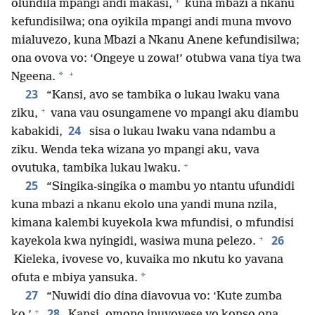
+
olundila mpangi andi makasi,
kuna mbazi a nkanu
kefundisilwa; ona oyikila mpangi andi muna mvovo
mialuvezo, kuna Mbazi a Nkanu Anene kefundisilwa;
ona ovova vo: ‘Ongeye u zowa!’ otubwa vana tiya twa
+
*
Ngeena.
23
“Kansi, avo se tambika o lukau lwaku vana
+
ziku,
vana vau osungamene vo mpangi aku diambu
24
kabakidi,
sisa o lukau lwaku vana ndambu a
ziku. Wenda teka wizana yo mpangi aku, vava
+
ovutuka, tambika lukau lwaku.
25
“Singika-singika o mambu yo ntantu ufundidi
kuna mbazi a nkanu ekolo una yandi muna nzila,
kimana kalembi kuyekola kwa mfundisi, o mfundisi
+
26
kayekola kwa nyingidi, wasiwa muna pelezo.
Kieleka, ivovese vo, kuvaika mo nkutu ko yavana
*
ofuta e mbiya yansuka.
27
“Nuwidi dio dina diavovua vo: ‘Kute zumba
+
28
ko.’
Kansi, omono inuvovese vo konso ona