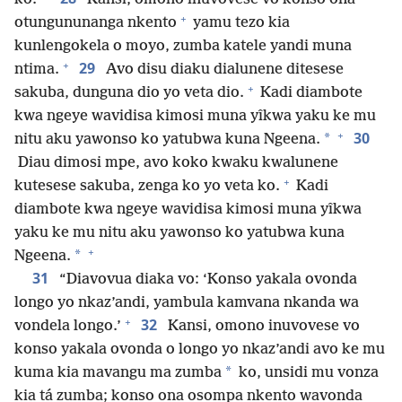
+
otungununanga nkento
yamu tezo kia
kunlengokela o moyo, zumba katele yandi muna
+
29
ntima.
Avo disu diaku dialunene ditesese
+
sakuba, dunguna dio yo veta dio.
Kadi diambote
kwa ngeye wavidisa kimosi muna yîkwa yaku ke mu
+
30
*
nitu aku yawonso ko yatubwa kuna Ngeena.
Diau dimosi mpe, avo koko kwaku kwalunene
+
kutesese sakuba, zenga ko yo veta ko.
Kadi
diambote kwa ngeye wavidisa kimosi muna yîkwa
yaku ke mu nitu aku yawonso ko yatubwa kuna
+
*
Ngeena.
31
“Diavovua diaka vo: ‘Konso yakala ovonda
longo yo nkaz’andi, yambula kamvana nkanda wa
+
32
vondela longo.’
Kansi, omono inuvovese vo
konso yakala ovonda o longo yo nkaz’andi avo ke mu
*
kuma kia mavangu ma zumba
ko, unsidi mu vonza
kia tá zumba; konso ona osompa nkento wavonda