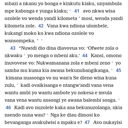
mbazi a nkanu yo bonga e kinkutu kiaku, unyambula
+
41
mpe kabonga e yunga kiaku;
avo nkwa wisa
*
ozolele vo wenda yandi kilometa
mosi, wenda yandi
42
kilometa zole.
Vana kwa ndiona ulombele,
kukangi moko ko kwa ndiona ozolele vo
+
*
wansompeka.
43
“Nuwidi dio dina diavovua vo: ‘Ofwete zola o
+
44
nkwaku
yo menga o mbeni aku.’
Kansi, omono
+
inuvovese vo: Nukwamanana zola e mbeni zeno
yo
+
45
samba mu kuma kia awana bekunubangikanga,
kimana nuasonga vo nu wan’a Se dieno wina kuna
+
zulu,
kadi ovaikisanga e ntangw’andi vana vena
wantu ambi yo wantu ambote yo nokesa e mvula
+
vana vena wantu ansongi ye awana balembi songa.
46
Kadi avo nuzolele kaka ana bekunuzolanga, nkia
+
nsendo nuna wau?
Nga ke diau dimosi ko
47
bevanganga avakulwisi a mpaku e?
Avo nukayisi