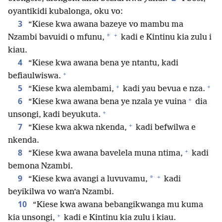
oyantikidi kubalonga, oku vo:
3
“Kiese kwa awana bazeye vo mambu ma
+
*
Nzambi bavuidi o mfunu,
kadi e Kintinu kia zulu i
kiau.
4
“Kiese kwa awana bena ye ntantu, kadi
+
befiaulwiswa.
+
+
5
“Kiese kwa alembami,
kadi yau bevua e nza.
+
6
“Kiese kwa awana bena ye nzala ye vuina
dia
+
unsongi, kadi beyukuta.
+
7
“Kiese kwa akwa nkenda,
kadi befwilwa e
nkenda.
+
8
“Kiese kwa awana bavelela muna ntima,
kadi
bemona Nzambi.
+
9
*
“Kiese kwa avangi a luvuvamu,
kadi
beyikilwa vo wan’a Nzambi.
10
“Kiese kwa awana bebangikwanga mu kuma
+
kia unsongi,
kadi e Kintinu kia zulu i kiau.