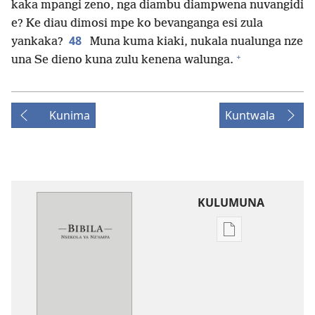
kaka mpangi zeno, nga diambu diampwena nuvangidi
e? Ke diau dimosi mpe ko bevanganga esi zula
48
yankaka?
Muna kuma kiaki, nukala nualunga nze
+
una Se dieno kuna zulu kenena walunga.
Kunima
Kuntwala
KULUMUNA
Kulumuna
nkanda
wau
mu
Bibila