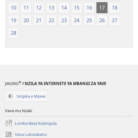
10
11
12
13
14
15
16
17
18
19
20
21
22
23
24
25
26
27
28
®
JW.ORG
/ NZILA YA INTERNETE YA MBANGI ZA YAVE
Singika e Mpwa
Vava mu Nzaki
Lomba Beza Kukingula
Vava Lukutakanu
(opens