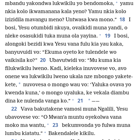
+
mbandu yakondwa lukwikilu yo bendomoka,
yamu
nkia kolo ikwamanana kala yeno? Yamu nkia kolo
18
izizidila mavangu meno? Untwasa kwa mono.”
I
bosi, Yesu otumbidi nkuya, ovaikidi muna yandi, o
+
19
nleke osasukidi tuka muna ola yayina.
I bosi,
alongoki bezidi kwa Yesu vana fulu kia yau kaka,
banyuvuidi vo: “Ekuma oyeto ke tulendele wo
20
vaikisila ko?”
Ubavutwidi vo: “Mu kuma kia
filukwikilu lweno. Kadi, kieleka inuvovese vo, avo
onene wa lukwikilu lweno ukala nze mbongo yakete-
*
kete,
nuvovesa o mongo wau vo: ‘Yaluka ovava yo
kwenda kuna,’ o mongo uyaluka, ke vekala diambu
+
21
*
dina ke nulenda vanga ko.”
——
22
Vava bakutakene vamosi muna Ngalili, Yesu
ubavovese vo: “O Mwan’a muntu oyekolwa vana
+
23
moko ma wantu,
bekumvonda yo fulwa muna
+
lumbu kiatatu.”
Bakendalele kikilu.