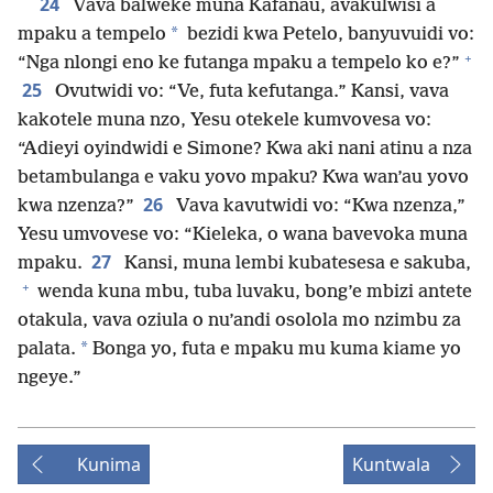
24
Vava balweke muna Kafanau, avakulwisi a
*
mpaku a tempelo
bezidi kwa Petelo, banyuvuidi vo:
+
“Nga nlongi eno ke futanga mpaku a tempelo ko e?”
25
Ovutwidi vo: “Ve, futa kefutanga.” Kansi, vava
kakotele muna nzo, Yesu otekele kumvovesa vo:
“Adieyi oyindwidi e Simone? Kwa aki nani atinu a nza
betambulanga e vaku yovo mpaku? Kwa wan’au yovo
26
kwa nzenza?”
Vava kavutwidi vo: “Kwa nzenza,”
Yesu umvovese vo: “Kieleka, o wana bavevoka muna
27
mpaku.
Kansi, muna lembi kubatesesa e sakuba,
+
wenda kuna mbu, tuba luvaku, bong’e mbizi antete
otakula, vava oziula o nu’andi osolola mo nzimbu za
*
palata.
Bonga yo, futa e mpaku mu kuma kiame yo
ngeye.”
Kunima
Kuntwala