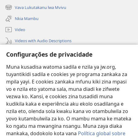
new
Vava Lukutakanu lwa Mvivu
(opens
window)
new
Nkia Mambu
window)
Video
Videos with Audio Descriptions
Vavulula
Configurações de privacidade
Lusadisu
Muna kusadisa watoma sadila e nzila ya jw.org,
tuyantikidi sadila e cookies ye programa zankaka za
Tukau
(opens
mpila yayi. E cookies zankaka mfunu kiki zina mpasi
new
vo e nzila eto yatoma sala, muna diadi ke zifwete
window)
LUNDILU DIA NKANDA mia Mbangi za Yave mu Internete™
vezwa ko. Kansi, e cookies zina tusadidi muna
(opens
kudikila kaka e experiência aku ekolo osadilanga e
new
®
JW Hub
window)
nzila eto, olenda sola kwaku kana vo otambulwila zo
(opens
new
yovo kutambulwila za ko. O mambu mama ke mateka
®
Aplicativo JW Library
window)
ko ngatu ma mwangina nsangu. Muna zaya diaka
mankaka, dodokolo kota vana
Política global sobre