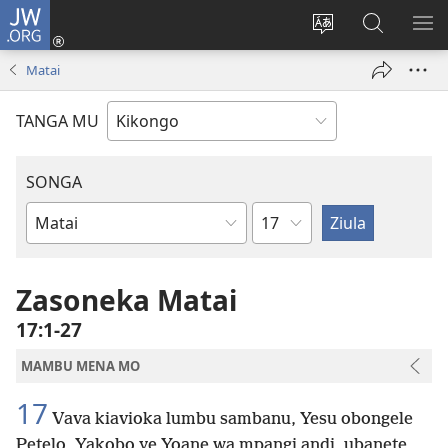
JW.ORG
Kota
(opens
Soba
Vavulula
SO
new
nding'a
muna
MA
Matai
window)
nzila
JW.ORG
TANGA MU
SONGA
Kapu
Bible
Book
Zasoneka Matai
17:1-27
MAMBU MENA MO
17
Vava kiavioka lumbu sambanu, Yesu obongele
Petelo, Yakobo ye Yoane wa mpangi andi, ubanete