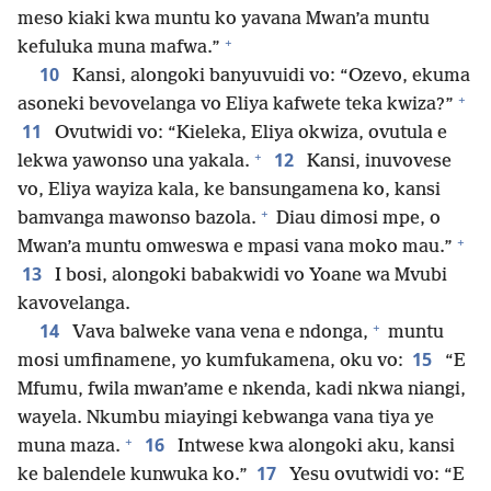
meso kiaki kwa muntu ko yavana Mwan’a muntu
+
kefuluka muna mafwa.”
10
Kansi, alongoki banyuvuidi vo: “Ozevo, ekuma
+
asoneki bevovelanga vo Eliya kafwete teka kwiza?”
11
Ovutwidi vo: “Kieleka, Eliya okwiza, ovutula e
+
12
lekwa yawonso una yakala.
Kansi, inuvovese
vo, Eliya wayiza kala, ke bansungamena ko, kansi
+
bamvanga mawonso bazola.
Diau dimosi mpe, o
+
Mwan’a muntu omweswa e mpasi vana moko mau.”
13
I bosi, alongoki babakwidi vo Yoane wa Mvubi
kavovelanga.
+
14
Vava balweke vana vena e ndonga,
muntu
15
mosi umfinamene, yo kumfukamena, oku vo:
“E
Mfumu, fwila mwan’ame e nkenda, kadi nkwa niangi,
wayela. Nkumbu miayingi kebwanga vana tiya ye
+
16
muna maza.
Intwese kwa alongoki aku, kansi
17
ke balendele kunwuka ko.”
Yesu ovutwidi vo: “E