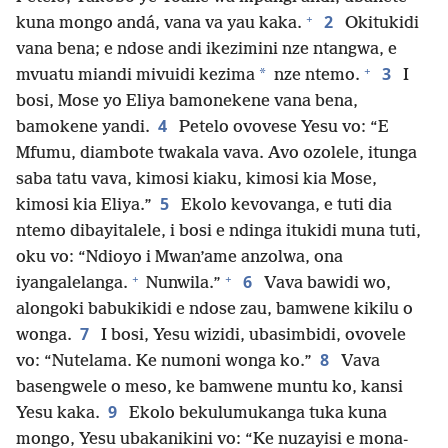
+
2
kuna mongo andá, vana va yau kaka.
Okitukidi
vana bena; e ndose andi ikezimini nze ntangwa, e
+
3
*
mvuatu miandi mivuidi kezima
nze ntemo.
I
bosi, Mose yo Eliya bamonekene vana bena,
4
bamokene yandi.
Petelo ovovese Yesu vo: “E
Mfumu, diambote twakala vava. Avo ozolele, itunga
saba tatu vava, kimosi kiaku, kimosi kia Mose,
5
kimosi kia Eliya.”
Ekolo kevovanga, e tuti dia
ntemo dibayitalele, i bosi e ndinga itukidi muna tuti,
oku vo: “Ndioyo i Mwan’ame anzolwa, ona
+
+
6
iyangalelanga.
Nunwila.”
Vava bawidi wo,
alongoki babukikidi e ndose zau, bamwene kikilu o
7
wonga.
I bosi, Yesu wizidi, ubasimbidi, ovovele
8
vo: “Nutelama. Ke numoni wonga ko.”
Vava
basengwele o meso, ke bamwene muntu ko, kansi
9
Yesu kaka.
Ekolo bekulumukanga tuka kuna
mongo, Yesu ubakanikini vo: “Ke nuzayisi e mona-