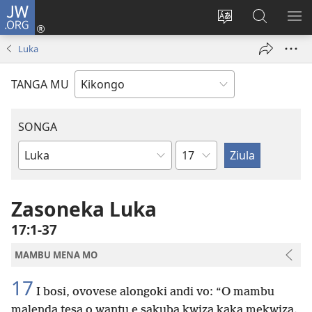
JW.ORG
Kota
(opens
Soba
Vavulula
SO
new
nding'a
muna
MA
Luka
window)
nzila
JW.ORG
TANGA MU
SONGA
Kapu
Bible
Book
Zasoneka Luka
17:1-37
MAMBU MENA MO
17
I bosi, ovovese alongoki andi vo: “O mambu
malenda tesa o wantu e sakuba kwiza kaka mekwiza.