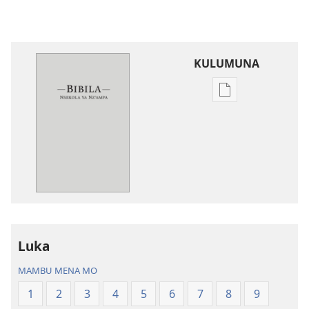
KULUMUNA
Kulumuna
nkanda
wau
mu
Bibila
—
Nsekola
ya
Nz’ampa
Luka
(2019)
MAMBU MENA MO
1
2
3
4
5
6
7
8
9