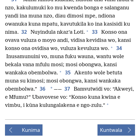
nzo, kakulumuki ko mu kwenda bonga e salanganu
yandi ina muna nzo, diau dimosi mpe, ndiona
owanuka kuna mpatu, kavutukila ko ina kasisidi ku
+
32
33
nima.
Nuyindula nkaz’a Loti.
Konso ona
ovava vuluza o moyo andi, vidisa kevidisa wo, kansi
+
34
konso ona ovidisa wo, vuluza kevuluza wo.
Inusamunuini vo, muna fuku wauna, wantu wole
bekala vana mfulu mosi; mosi obongwa, kansi
+
35
wankaka obembolwa.
Akento wole betuta
muna su kimosi; mosi obongwa, kansi wankaka
36
37
*
obembolwa.”
——
Bamvutwidi vo: “Akweyi,
e Mfumu?” Ubavovese vo: “Konso kuna kwina e
+
vimbu, i kûna kulungalakena e ngo-zulu.”
Kunima
Kuntwala