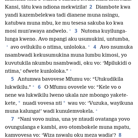
2
Kansi, tâtu kwa ndiona mekwizila!
Diambote kwa
yandi kazembelekwa tadi dianene muna nsingu,
katubwa muna mbu, ke mu tesesa sakuba ko kwa
+
3
mosi mun’awaya andwelo.
Nutoma kuyilunga-
lunga kweno. Avo mpangi aku usumukini, untumba,
+
+
4
avo ovilukilu o ntima, unloloka.
Avo nsumuka
nsambwadi kekusumukina muna lumbu kimosi, yo
kuvutukila nkumbu nsambwadi, oku vo: ‘Mpilukidi o
+
ntima,’ ofwete kunloloka.”
5
Antumwa bavovese Mfumu vo: “Utukudikila
+
6
lukwikilu.”
O Mfumu ovovele vo: “Kele vo o
nene wa lukwikilu lweno ukala nze mbongo yakete-
*
*
kete,
nuadi vovesa nti
wau vo: ‘Vuzuka, wayikuna
+
muna kalunga!’ wadi kunulemvokela.
7
“Nani vovo nuina, una ye ntaudi ovatanga yovo
ovungulanga e kambi, avo otombokele muna mpatu,
8
kamvovesa vo: ‘Wiza nswalu oku meza wadia’?