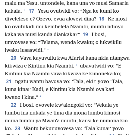
malu ma Yesu, untondele, kana una vo musi Samaria
+
17
kakala.
Yesu ovutwidi vo: “Nga ke kumi ko
18
diveleleso e? Ozevo, evua akweyi dina?
Ke mosi
ko ovutukidi mu kembelela Nzambi, muntu ndioyu
19
kaka wa musi kanda diankaka?”
I bosi,
umvovese vo: “Telama, wenda kwaku; o lukwikilu
+
lwaku lusaswidi.”
20
Vava kayuvuilu kwa Afarisi kana nkia ntangwa
+
kikwiza e Kintinu kia Nzambi,
ubavutwidi vo: “E
Kintinu kia Nzambi vava kikwiza ke kimoneka ko;
21
ngatu wantu bavova vo: ‘Tala, eki!’ yovo ‘Tala,
kuna kina!’ Kadi, e Kintinu kia Nzambi ova kati
+
kweno i kina.”
22
I bosi, ovovele kw’alongoki vo: “Vekala ye
lumbu ina nukala ye tima dia mona lumbu kimosi
muna lumbu ya Mwan’a muntu, kansi ke numona kio
23
ko.
Wantu bekunuvovesa vo: ‘Tala kuna!’ yovo