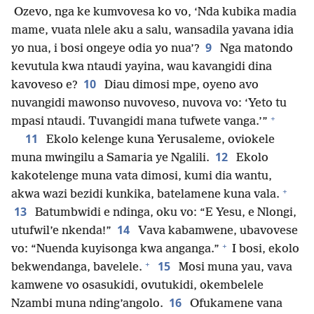
Ozevo, nga ke kumvovesa ko vo, ‘Nda kubika madia
mame, vuata nlele aku a salu, wansadila yavana idia
9
yo nua, i bosi ongeye odia yo nua’?
Nga matondo
kevutula kwa ntaudi yayina, wau kavangidi dina
10
kavoveso e?
Diau dimosi mpe, oyeno avo
nuvangidi mawonso nuvoveso, nuvova vo: ‘Yeto tu
+
mpasi ntaudi. Tuvangidi mana tufwete vanga.’”
11
Ekolo kelenge kuna Yerusaleme, oviokele
12
muna mwingilu a Samaria ye Ngalili.
Ekolo
kakotelenge muna vata dimosi, kumi dia wantu,
+
akwa wazi bezidi kunkika, batelamene kuna vala.
13
Batumbwidi e ndinga, oku vo: “E Yesu, e Nlongi,
14
utufwil’e nkenda!”
Vava kabamwene, ubavovese
+
vo: “Nuenda kuyisonga kwa anganga.”
I bosi, ekolo
+
15
bekwendanga, bavelele.
Mosi muna yau, vava
kamwene vo osasukidi, ovutukidi, okembelele
16
Nzambi muna nding’angolo.
Ofukamene vana