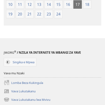
10
11
12
13
14
15
16
17
18
19
20
21
22
23
24
®
JW.ORG
/ NZILA YA INTERNETE YA MBANGI ZA YAVE
Singika e Mpwa
Vava mu Nzaki
Lomba Beza Kukingula
Vava Lukutakanu
(opens
new
Vava Lukutakanu lwa Mvivu
(opens
window)