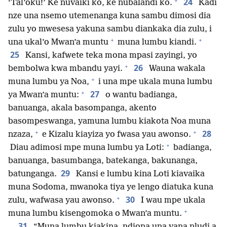
+
24
‘Tal’oku!’ Ke nuvaiki ko, ke nubalandi ko.
Kadi
nze una nsemo utemenanga kuna sambu dimosi dia
zulu yo mwesesa yakuna sambu diankaka dia zulu, i
+
+
una ukal’o Mwan’a muntu
muna lumbu kiandi.
25
Kansi, kafwete teka mona mpasi zayingi, yo
+
26
bembolwa kwa mbandu yayi.
Wauna wakala
+
muna lumbu ya Noa,
i una mpe ukala muna lumbu
+
27
ya Mwan’a muntu:
o wantu badianga,
banuanga, akala basompanga, akento
basompeswanga, yamuna lumbu kiakota Noa muna
+
+
28
nzaza,
e Kizalu kiayiza yo fwasa yau awonso.
+
Diau adimosi mpe muna lumbu ya Loti:
badianga,
banuanga, basumbanga, batekanga, bakunanga,
29
batunganga.
Kansi e lumbu kina Loti kiavaika
muna Sodoma, mwanoka tiya ye lengo diatuka kuna
+
30
zulu, wafwasa yau awonso.
I wau mpe ukala
+
muna lumbu kisengomoka o Mwan’a muntu.
31
“Muna lumbu kiakina, ndiona una vana nludi a