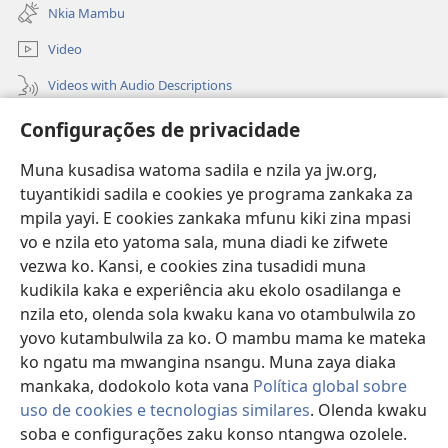
new
Nkia Mambu
window)
Video
Videos with Audio Descriptions
Vavulula
Configurações de privacidade
Lusadisu
Muna kusadisa watoma sadila e nzila ya jw.org,
tuyantikidi sadila e cookies ye programa zankaka za
Tukau
(opens
mpila yayi. E cookies zankaka mfunu kiki zina mpasi
new
vo e nzila eto yatoma sala, muna diadi ke zifwete
window)
LUNDILU DIA NKANDA mia Mbangi za Yave mu Internete™
vezwa ko. Kansi, e cookies zina tusadidi muna
(opens
kudikila kaka e experiência aku ekolo osadilanga e
new
®
JW Hub
window)
nzila eto, olenda sola kwaku kana vo otambulwila zo
(opens
new
yovo kutambulwila za ko. O mambu mama ke mateka
®
Aplicativo JW Library
window)
ko ngatu ma mwangina nsangu. Muna zaya diaka
mankaka, dodokolo kota vana
Política global sobre
uso de cookies e tecnologias similares
. Olenda kwaku
soba e configurações zaku konso ntangwa ozolele.