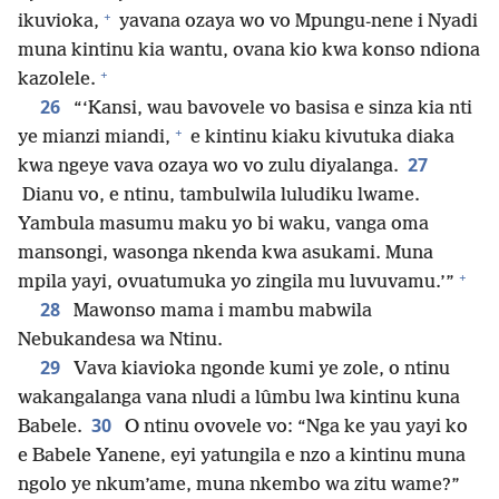
+
ikuvioka,
yavana ozaya wo vo Mpungu-nene i Nyadi
muna kintinu kia wantu, ovana kio kwa konso ndiona
+
kazolele.
26
“‘Kansi, wau bavovele vo basisa e sinza kia nti
+
ye mianzi miandi,
e kintinu kiaku kivutuka diaka
27
kwa ngeye vava ozaya wo vo zulu diyalanga.
Dianu vo, e ntinu, tambulwila luludiku lwame.
Yambula masumu maku yo bi waku, vanga oma
mansongi, wasonga nkenda kwa asukami. Muna
+
mpila yayi, ovuatumuka yo zingila mu luvuvamu.’”
28
Mawonso mama i mambu mabwila
Nebukandesa wa Ntinu.
29
Vava kiavioka ngonde kumi ye zole, o ntinu
wakangalanga vana nludi a lûmbu lwa kintinu kuna
30
Babele.
O ntinu ovovele vo: “Nga ke yau yayi ko
e Babele Yanene, eyi yatungila e nzo a kintinu muna
ngolo ye nkum’ame, muna nkembo wa zitu wame?”