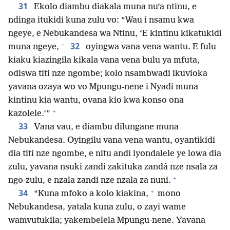
31
Ekolo diambu diakala muna nu’a ntinu, e
ndinga itukidi kuna zulu vo: “Wau i nsamu kwa
ngeye, e Nebukandesa wa Ntinu, ‘E kintinu kikatukidi
+
32
muna ngeye,
oyingwa vana vena wantu. E fulu
kiaku kiazingila kikala vana vena bulu ya mfuta,
odiswa titi nze ngombe; kolo nsambwadi ikuvioka
yavana ozaya wo vo Mpungu-nene i Nyadi muna
kintinu kia wantu, ovana kio kwa konso ona
+
kazolele.’”
33
Vana vau, e diambu dilungane muna
Nebukandesa. Oyingilu vana vena wantu, oyantikidi
dia titi nze ngombe, e nitu andi iyondalele ye lowa dia
zulu, yavana nsuki zandi zakituka zandá nze nsala za
+
ngo-zulu, e nzala zandi nze nzala za nuni.
+
34
“Kuna mfoko a kolo kiakina,
mono
Nebukandesa, yatala kuna zulu, o zayi wame
wamvutukila; yakembelela Mpungu-nene. Yavana