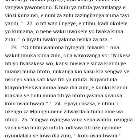
vangwa yawonsono. E bulu ya mfuta yavavilanga e
viozi kuna nsi, e nuni za zulu zazingilanga muna tayi
+
22
yandi,
o nti wau i ngeye, e ntinu, kadi okolele
yo kumama, o nene waku uwokele yo lwaka kuna
+
+
zulu,
o luyalu lwaku yakuna nsuka za nza.
+
23
“‘O ntinu wamona nyingidi, mvauki
ona
wakulumuka kuna zulu, ona wavovanga vo: “Nukesa
nti yo fwasakesa wo, kansi nusisa e sinza kiandi ye
mianzi muna ntoto, nukanga kio kasu kia sengwa ye
nsongo vana kati kwa titi ya mfuta. Nuyambula
kiayondelekwa muna lowa dia zulu, e kunku kiandi
kiakala ye bulu muna titi ya ntoto yavana kivioka
+
24
kolo nsambwadi.”
Eyayi i nsasa, e ntinu; i
nzengo za Mpungu-nene zilwakila mfumu ame wa
25
ntinu.
Yingwa oyingwa vana vena wantu, ozingila
vana vena bulu ya mfuta, odiswa titi nze ngombe;
+
+
oyondalala ye lowa dia zulu,
kolo nsambwadi