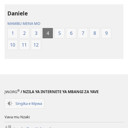
Nz’ampa
Daniele
(2019)
MAMBU MENA MO
1
2
3
4
5
6
7
8
9
10
11
12
®
JW.ORG
/ NZILA YA INTERNETE YA MBANGI ZA YAVE
Singika e Mpwa
Vava mu Nzaki