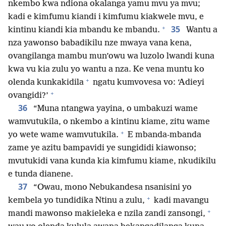
nkembo kwa ndiona okalanga yamu mvu ya mvu;
kadi e kimfumu kiandi i kimfumu kiakwele mvu, e
+
35
kintinu kiandi kia mbandu ke mbandu.
Wantu a
nza yawonso babadikilu nze mwaya vana kena,
ovangilanga mambu mun’owu wa luzolo lwandi kuna
kwa vu kia zulu yo wantu a nza. Ke vena muntu ko
+
olenda kunkakidila
ngatu kumvovesa vo: ‘Adieyi
+
ovangidi?’
36
“Muna ntangwa yayina, o umbakuzi wame
wamvutukila, o nkembo a kintinu kiame, zitu wame
+
yo wete wame wamvutukila.
E mbanda-mbanda
zame ye azitu bampavidi ye sungididi kiawonso;
mvutukidi vana kunda kia kimfumu kiame, nkudikilu
e tunda dianene.
37
“Owau, mono Nebukandesa nsanisini yo
+
kembela yo tundidika Ntinu a zulu,
kadi mavangu
+
mandi mawonso makieleka e nzila zandi zansongi,