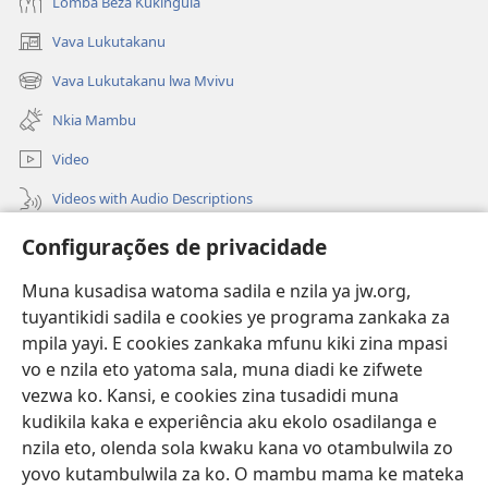
Lomba Beza Kukingula
Vava Lukutakanu
(opens
new
Vava Lukutakanu lwa Mvivu
(opens
window)
new
Nkia Mambu
window)
Video
Videos with Audio Descriptions
Vavulula
Configurações de privacidade
Lusadisu
Muna kusadisa watoma sadila e nzila ya jw.org,
tuyantikidi sadila e cookies ye programa zankaka za
Tukau
(opens
mpila yayi. E cookies zankaka mfunu kiki zina mpasi
new
vo e nzila eto yatoma sala, muna diadi ke zifwete
window)
LUNDILU DIA NKANDA mia Mbangi za Yave mu Internete™
vezwa ko. Kansi, e cookies zina tusadidi muna
(opens
kudikila kaka e experiência aku ekolo osadilanga e
new
®
JW Hub
window)
nzila eto, olenda sola kwaku kana vo otambulwila zo
(opens
new
yovo kutambulwila za ko. O mambu mama ke mateka
®