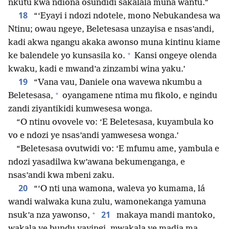
nkutu kwa ndiona osundidi sakalala muna wantu.”
18
“‘Eyayi i ndozi ndotele, mono Nebukandesa wa
Ntinu; owau ngeye, Beletesasa unzayisa e nsas’andi,
kadi akwa ngangu akaka awonso muna kintinu kiame
+
ke balendele yo kunsasila ko.
Kansi ongeye olenda
kwaku, kadi e mwand’a zinzambi wina yaku.’
19
“Vana vau, Daniele ona wavewa nkumbu a
+
Beletesasa,
oyangamene ntima mu fikolo, e ngindu
zandi ziyantikidi kumwesesa wonga.
“O ntinu ovovele vo: ‘E Beletesasa, kuyambula ko
vo e ndozi ye nsas’andi yamwesesa wonga.’
“Beletesasa ovutwidi vo: ‘E mfumu ame, yambula e
ndozi yasadilwa kw’awana bekumenganga, e
nsas’andi kwa mbeni zaku.
20
“‘O nti una wamona, waleva yo kumama, lá
wandi walwaka kuna zulu, wamonekanga yamuna
+
21
nsuk’a nza yawonso,
makaya mandi mantoko,
wakala ye bundu yayingi, mwakala ye madia ma