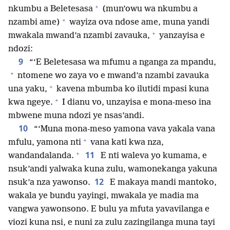
+
nkumbu a Beletesasa
(mun’owu wa nkumbu a
+
nzambi ame)
wayiza ova ndose ame, muna yandi
+
mwakala mwand’a nzambi zavauka,
yanzayisa e
ndozi:
9
“‘E Beletesasa wa mfumu a nganga za mpandu,
+
ntomene wo zaya vo e mwand’a nzambi zavauka
+
una yaku,
kavena mbumba ko ilutidi mpasi kuna
+
kwa ngeye.
I dianu vo, unzayisa e mona-meso ina
mbwene muna ndozi ye nsas’andi.
10
“‘Muna mona-meso yamona vava yakala vana
+
mfulu, yamona nti
vana kati kwa nza,
+
11
wandandalanda.
E nti waleva yo kumama, e
nsuk’andi yalwaka kuna zulu, wamonekanga yakuna
12
nsuk’a nza yawonso.
E makaya mandi mantoko,
wakala ye bundu yayingi, mwakala ye madia ma
vangwa yawonsono. E bulu ya mfuta yavavilanga e
viozi kuna nsi, e nuni za zulu zazingilanga muna tayi