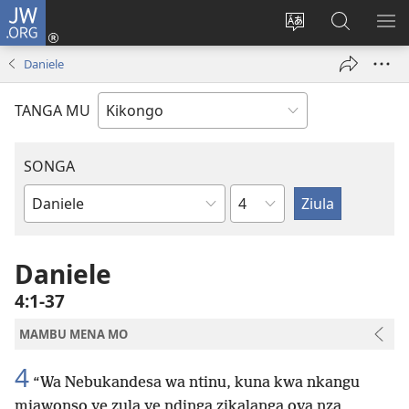
JW.ORG
Kota
(opens
Soba
Vavulula
SO
new
nding'a
muna
MA
Daniele
window)
nzila
JW.ORG
TANGA MU
SONGA
Kapu
Bible
Book
Daniele
4:1-37
MAMBU MENA MO
4
“Wa Nebukandesa wa ntinu, kuna kwa nkangu
miawonso ye zula ye ndinga zikalanga ova nza