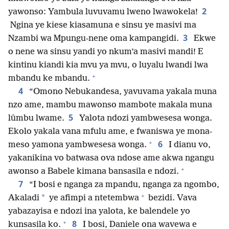
2
yawonso: Yambula luvuvamu lweno lwawokela!
Ngina ye kiese kiasamuna e sinsu ye masivi ma
3
Nzambi wa Mpungu-nene oma kampangidi.
Ekwe
o nene wa sinsu yandi yo nkum’a masivi mandi! E
kintinu kiandi kia mvu ya mvu, o luyalu lwandi lwa
+
mbandu ke mbandu.
4
“Omono Nebukandesa, yavuvama yakala muna
nzo ame, mambu mawonso mambote makala muna
5
lûmbu lwame.
Yalota ndozi yambwesesa wonga.
Ekolo yakala vana mfulu ame, e fwaniswa ye mona-
+
6
meso yamona yambwesesa wonga.
I dianu vo,
yakanikina vo batwasa ova ndose ame akwa ngangu
+
awonso a Babele kimana bansasila e ndozi.
7
“I bosi e nganga za mpandu, nganga za ngombo,
+
*
Akaladi
ye afimpi a ntetembwa
bezidi. Vava
yabazayisa e ndozi ina yalota, ke balendele yo
+
8
kunsasila ko.
I bosi, Daniele ona wavewa e