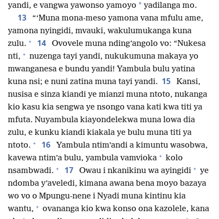
*
yandi, e vangwa yawonso yamoyo
yadilanga mo.
13
“‘Muna mona-meso yamona vana mfulu ame,
yamona nyingidi, mvauki, wakulumukanga kuna
+
14
zulu.
Ovovele muna nding’angolo vo: “Nukesa
+
nti,
nuzenga tayi yandi, nukukumuna makaya yo
mwanganesa e bundu yandi! Yambula bulu yatina
15
kuna nsi; e nuni zatina muna tayi yandi.
Kansi,
nusisa e sinza kiandi ye mianzi muna ntoto, nukanga
kio kasu kia sengwa ye nsongo vana kati kwa titi ya
mfuta. Nuyambula kiayondelekwa muna lowa dia
zulu, e kunku kiandi kiakala ye bulu muna titi ya
+
16
ntoto.
Yambula ntim’andi a kimuntu wasobwa,
+
kavewa ntim’a bulu, yambula vamvioka
kolo
+
+
17
nsambwadi.
Owau i nkanikinu wa ayingidi
ye
ndomba y’aveledi, kimana awana bena moyo bazaya
wo vo o Mpungu-nene i Nyadi muna kintinu kia
+
wantu,
ovananga kio kwa konso ona kazolele, kana