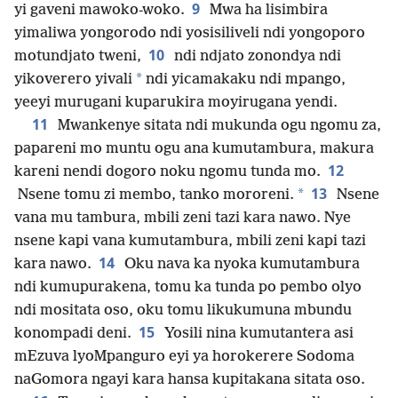
9
yi gaveni mawoko-woko.
Mwa ha lisimbira
yimaliwa yongorodo ndi yosisiliveli ndi yongoporo
10
motundjato tweni,
ndi ndjato zonondya ndi
*
yikoverero yivali
ndi yicamakaku ndi mpango,
yeeyi murugani kuparukira moyirugana yendi.
11
Mwankenye sitata ndi mukunda ogu ngomu za,
papareni mo muntu ogu ana kumutambura, makura
12
kareni nendi dogoro noku ngomu tunda mo.
13
*
Nsene tomu zi membo, tanko mororeni.
Nsene
vana mu tambura, mbili zeni tazi kara nawo. Nye
nsene kapi vana kumutambura, mbili zeni kapi tazi
14
kara nawo.
Oku nava ka nyoka kumutambura
ndi kumupurakena, tomu ka tunda po pembo olyo
ndi mositata oso, oku tomu likukumuna mbundu
15
konompadi deni.
Yosili nina kumutantera asi
mEzuva lyoMpanguro eyi ya horokerere Sodoma
naGomora ngayi kara hansa kupitakana sitata oso.