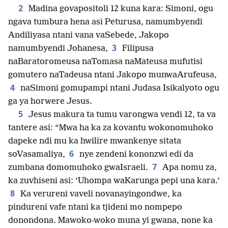
2
Madina govapositoli 12 kuna kara: Simoni, ogu
ngava tumbura hena asi Peturusa, namumbyendi
Andiliyasa ntani vana vaSebede, Jakopo
3
namumbyendi Johanesa,
Filipusa
naBaratoromeusa naTomasa naMateusa mufutisi
gomutero naTadeusa ntani Jakopo munwaArufeusa,
4
naSimoni gomupampi ntani Judasa Isikalyoto ogu
ga ya horwere Jesus.
5
Jesus makura ta tumu varongwa vendi 12, ta va
tantere asi: “Mwa ha ka za kovantu wokonomuhoko
dapeke ndi mu ka hwilire mwankenye sitata
6
soVasamaliya,
nye zendeni kononzwi edi da
7
zumbana domomuhoko gwaIsraeli.
Apa nomu za,
ka zuvhiseni asi: ‘Uhompa waKarunga pepi una kara.’
8
Ka verureni vaveli novanayingondwe, ka
pindureni vafe ntani ka tjideni mo nompepo
donondona. Mawoko-woko muna yi gwana, none ka