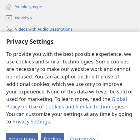
new
Yininke yoyipe
window)
Novidiyo
Videos with Audio Descriptions
Privacy Settings
PAPARA
To provide you with the best possible experience, we
Yigava
(opens
use cookies and similar technologies. Some cookies
new
are necessary to make our website work and cannot
window)
BIBILYOTEKA ZOKOINTANETA
be refused. You can accept or decline the use of
(opens
new
additional cookies, which we use only to improve
®
JW Hub
window)
(opens
your experience. None of this data will ever be sold or
new
used for marketing. To learn more, read the
Global
window)
Policy on Use of Cookies and Similar Technologies
.
You can customize your settings at any time by going
Copyright
© 2026 Watch Tower Bible and Tract Society of Pennsylvania.
to
Privacy Settings
.
S
|
NOVETA KUHAMENA MAUZERA GOGE
|
PRIVACY SETTINGS
Ta
Nawa tupu
Decline
Customize