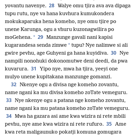
28
yovantu navenye.
Walye omu tjira ava ava dipaga
tupu rutu, nye va hana kuvhura kumukondera
mokukaparuka hena komeho, nye omu tjire po
unene Karunga, ogu a vhuru kuzonagwilira po
29
*
moGehena.
Manzunge gavali nani kapisi
*
kugarandesa senda zimwe
tupu? Nye nalimwe si ali
30
gwire pevhu, age Guhyeni ga hana kuyidiva.
Nye
nampili nonohuki dokonomutwe deni deedi, da pwa
31
kuvarura.
Yipo nye, mwa ha tjira, yeeyi one
mulyo unene kupitakana manzunge gomanzi.
32
Nkenye ogu a divisa nge komeho zovantu,
name ngani ka mu divisa komeho zoTate vemeguru.
33
Nye nkenye ogu a patana nge komeho zovantu,
name ngani ka mu patana komeho zoTate vemeguru.
34
Mwa ha gazara asi ame kwa wizira ni rete mbili
35
pevhu, nye ame kwa wizira ni rete rufuro.
Ame
kwa reta maligaunuko pokatji komuna gomugara