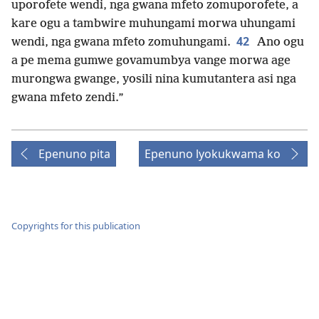
uporofete wendi, nga gwana mfeto zomuporofete, a
kare ogu a tambwire muhungami morwa uhungami
42
wendi, nga gwana mfeto zomuhungami.
Ano ogu
a pe mema gumwe govamumbya vange morwa age
murongwa gwange, yosili nina kumutantera asi nga
gwana mfeto zendi.”
Epenuno pita
Epenuno lyokukwama ko
Copyrights for this publication