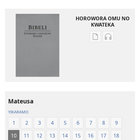
HOROWORA OMU NO
KWATEKA
Kwateka
Kwateka
yimbapiratjangwa
yomazwi
Bibeli
Bibeli
—
—
Etoroko
Etoroko
lyouzuni
lyouzuni
woupe
woupe
Mateusa
YIKARAMO
1
2
3
4
5
6
7
8
9
10
11
12
13
14
15
16
17
18