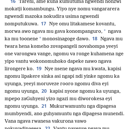
16
Tareni, ame kuna kumutuma ngwendi nonzwi
mokatji komambungu. Yiyo nye nomu vangararera
ngwendi mazoka nokudira usima ngwendi
17
nomputukuwa.
Nye omu litakamese kovantu,
*
morwa awo ngava mu gava konompanguro,
ngava
18
*
ka mu toonene
monosinagoge dawo.
Ngava mu
twara hena komeho zovapangeli novahompa yeeyi
one varongwa vange, ngomu va ronge kuhamena nge
yipo vantu wokonomuhoko dapeke nawo ngava
19
lirongere ko.
Nye nsene ngava mu kwata, kapisi
ngomu lipakere sinka asi ngapi ndi yinke ngomu ka
uyunga, yeeyi moruveze rooro ngomu diva eyi
20
ngomu uyunga,
kapisi nyone ngomu ka uyunga,
mpepo zaGuhyeni yizo ngazi mu diworokesa eyi
21
ngomu uyunga.
Mukurwamuntu nga dipagesa
mumbyendi, ano guhyamuntu nga dipagesa munendi.
Vana ngava rwanesa vakurona vawo
22
nokuvadipagesa.
Vantu navenye ngava mu