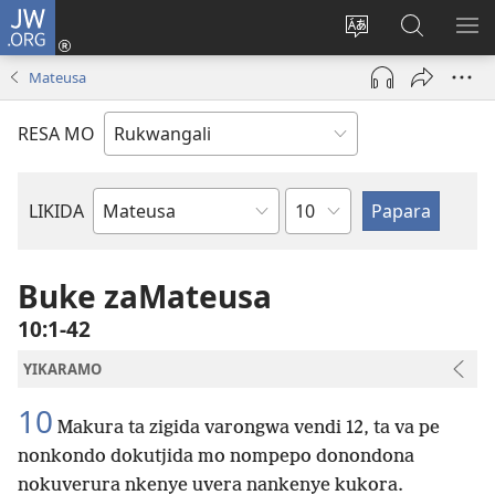
JW.ORG
Log
In
Horowora
Papara
LIK
(opens
eraka
koJW.ORG
EL
Mateusa
new
lyapeke
window)
RESA MO
Egaununo
LIKIDA
Buke
zomoBibeli
Buke zaMateusa
10:1-42
YIKARAMO
10
Makura ta zigida varongwa vendi 12, ta va pe
nonkondo dokutjida mo nompepo donondona
nokuverura nkenye uvera nankenye kukora.