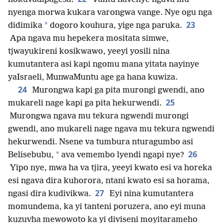
nyenga morwa kukara varongwa vange. Nye ogu nga
23
*
didimika
dogoro kouhura, yige nga paruka.
Apa ngava mu hepekera mositata simwe,
tjwayukireni kosikwawo, yeeyi yosili nina
kumutantera asi kapi ngomu mana yitata nayinye
yaIsraeli, MunwaMuntu age ga hana kuwiza.
24
Murongwa kapi ga pita murongi gwendi, ano
25
mukareli nage kapi ga pita hekurwendi.
Murongwa ngava mu tekura ngwendi murongi
gwendi, ano mukareli nage ngava mu tekura ngwendi
hekurwendi. Nsene va tumbura nturagumbo asi
26
*
Belisebubu,
ava vemembo lyendi ngapi nye?
Yipo nye, mwa ha va tjira, yeeyi kwato esi va horeka
esi ngava dira kuhorora, ntani kwato esi sa horama,
27
ngasi dira kudivikwa.
Eyi nina kumutantera
momundema, ka yi tanteni poruzera, ano eyi muna
kuzuvha mewowoto ka yi diviseni moyitarameho