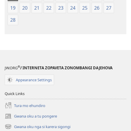
19
20
21
22
23
24
25
26
27
28
®
JW.ORG
/ INTERNETA ZOPAVETA ZONOMBANGI DAJEHOVA
Appearance Settings
Quick Links
Tura mo ehundiro
Gwana oku a tu pongere
(opens
new
Gwana oku nga si karera sigongi
(opens
window)