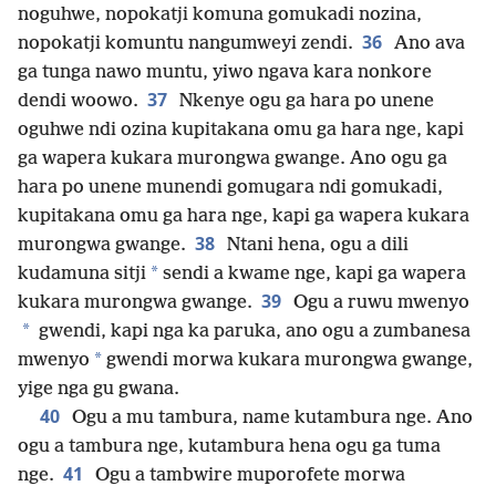
noguhwe, nopokatji komuna gomukadi nozina,
36
nopokatji komuntu nangumweyi zendi.
Ano ava
ga tunga nawo muntu, yiwo ngava kara nonkore
37
dendi woowo.
Nkenye ogu ga hara po unene
oguhwe ndi ozina kupitakana omu ga hara nge, kapi
ga wapera kukara murongwa gwange. Ano ogu ga
hara po unene munendi gomugara ndi gomukadi,
kupitakana omu ga hara nge, kapi ga wapera kukara
38
murongwa gwange.
Ntani hena, ogu a dili
*
kudamuna sitji
sendi a kwame nge, kapi ga wapera
39
kukara murongwa gwange.
Ogu a ruwu mwenyo
*
gwendi, kapi nga ka paruka, ano ogu a zumbanesa
*
mwenyo
gwendi morwa kukara murongwa gwange,
yige nga gu gwana.
40
Ogu a mu tambura, name kutambura nge. Ano
ogu a tambura nge, kutambura hena ogu ga tuma
41
nge.
Ogu a tambwire muporofete morwa