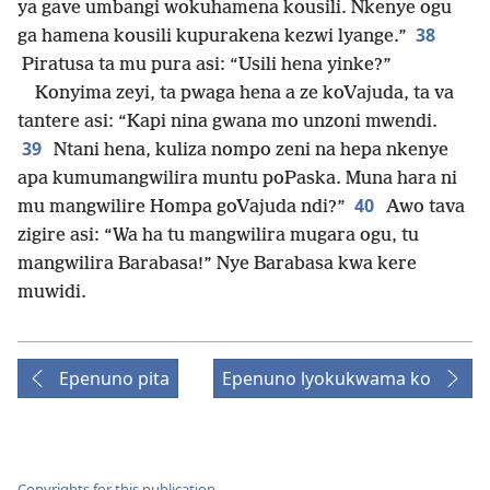
ya gave umbangi wokuhamena kousili. Nkenye ogu
38
ga hamena kousili kupurakena kezwi lyange.”
Piratusa ta mu pura asi: “Usili hena yinke?”
Konyima zeyi, ta pwaga hena a ze koVajuda, ta va
tantere asi: “Kapi nina gwana mo unzoni mwendi.
39
Ntani hena, kuliza nompo zeni na hepa nkenye
apa kumumangwilira muntu poPaska. Muna hara ni
40
mu mangwilire Hompa goVajuda ndi?”
Awo tava
zigire asi: “Wa ha tu mangwilira mugara ogu, tu
mangwilira Barabasa!” Nye Barabasa kwa kere
muwidi.
Epenuno pita
Epenuno lyokukwama ko
Copyrights for this publication