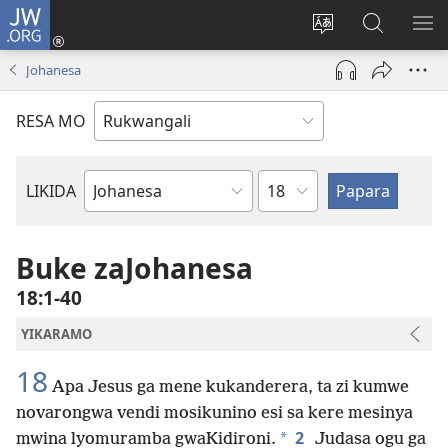
JW.ORG
Log
In
Horowora
Papara
LIK
(opens
eraka
koJW.ORG
EL
Johanesa
new
lyapeke
window)
RESA MO
Egaununo
LIKIDA
Buke
zomoBibeli
Buke zaJohanesa
18:1-40
YIKARAMO
18
Apa Jesus ga mene kukanderera, ta zi kumwe
novarongwa vendi mosikunino esi sa kere mesinya
2
*
mwina lyomuramba gwaKidironi.
Judasa ogu ga