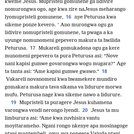
kweme Jesus. Mupristeli gomunene ga lidivire
nomurongwa ogo, age kwa zire naJesus meharango
16
lyomupristeli gomunene,
nye Peturusa kwa
*
sikeme ponze kevero.
Ano murongwa ogu ga
lidivire nomupristeli gomunene, ta pwaga a ka
uyunge nomunomeni gepevero makura ta hwilida
17
Peturusa.
Mukareli gomukadona ogu ga kere
munomeni gepevero ta pura Peturusa asi: “Nove
nani kapisi gumwe govarongwa wogu mugara?” Age
18
ta tanta asi: “Ame kapisi gumwe gwawo.”
Vakareli novanomeni kwa hwamekere mundiro
gomakara makura tava sikama va lidurure morwa
mufu. Peturusa nage kwa sikeme nawo a lidurure.
19
Mupristeli ta puragere Jesus kuhamena
20
varongwa vendi nerongo lyendi.
Jesus ta mu
limburura asi: “Ame kwa zuvhisira vantu
moyitarameho. Ngani rongo nkenye apa mosinagoge
ntani montembeli, omu ava pongere Vajuda ntani