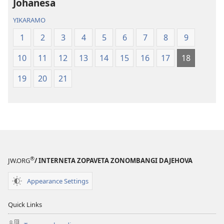
Johanesa
YIKARAMO
1
2
3
4
5
6
7
8
9
10
11
12
13
14
15
16
17
18
19
20
21
®
JW.ORG
/ INTERNETA ZOPAVETA ZONOMBANGI DAJEHOVA
Appearance Settings
Quick Links