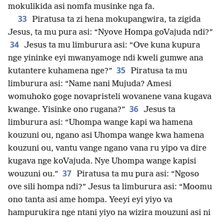
mokulikida asi nomfa musinke nga fa.
33
Piratusa ta zi hena mokupangwira, ta zigida
Jesus, ta mu pura asi: “Nyove Hompa goVajuda ndi?”
34
Jesus ta mu limburura asi: “Ove kuna kupura
nge yininke eyi mwanyamoge ndi kweli gumwe ana
35
kutantere kuhamena nge?”
Piratusa ta mu
limburura asi: “Name nani Mujuda? Amesi
womuhoko goge novapristeli wovanene vana kugava
36
kwange. Yisinke ono rugana?”
Jesus ta
limburura asi: “Uhompa wange kapi wa hamena
kouzuni ou, ngano asi Uhompa wange kwa hamena
kouzuni ou, vantu vange ngano vana ru yipo va dire
kugava nge koVajuda. Nye Uhompa wange kapisi
37
wouzuni ou.”
Piratusa ta mu pura asi: “Ngoso
ove sili hompa ndi?” Jesus ta limburura asi: “Moomu
ono tanta asi ame hompa. Yeeyi eyi yiyo va
hampurukira nge ntani yiyo na wizira mouzuni asi ni