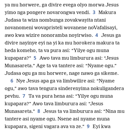
ya mu horwere, ga divire evega olyo morwa Jesus
3
yimo nga pongere novarongwa vendi.
Makura
Judasa ta wiza nombunga zovakwayita ntani
novanomeni wovapristeli wovanene noVafalisayi,
4
awo kwa wizire nonoramba noyirwiso.
Jesus ga
divire nayinye eyi na yi ka mu horokera makura ta
heda komeho, ta va pura asi: “Yilye ogu muna
5
kupapara?”
Awo tava mu limburura asi: “Jesus
Munasareta.” Age ta va tantere asi: “Nyame ogu.”
Judasa ogu ga mu horwere, nage nawo ga sikeme.
6
Nye Jesus apa ga va limbwilire asi: “Nyame
ogu,” awo tava tengura sinderenyima nokuligandera
7
pevhu.
Ta va pura hena asi: “Yilye ogu muna
kupapara?” Awo tava limburura asi: “Jesus
8
Munasareta.”
Jesus ta va limburura asi: “Nina mu
tantere asi nyame ogu. Nsene asi nyame muna
9
kupapara, sigeni vagara ava va ze.”
Eyi kwa