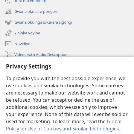
Tura mo ehundiro
Gwana oku a tu pongere
(opens
new
Gwana oku nga si karera sigongi
(opens
window)
new
Yininke yoyipe
window)
Novidiyo
Videos with Audio Descriptions
Privacy Settings
PAPARA
To provide you with the best possible experience, we
Yigava
(opens
use cookies and similar technologies. Some cookies
new
are necessary to make our website work and cannot
window)
BIBILYOTEKA ZOKOINTANETA
be refused. You can accept or decline the use of
(opens
new
additional cookies, which we use only to improve
®
JW Hub
window)
(opens
your experience. None of this data will ever be sold or
new
used for marketing. To learn more, read the
Global
window)
Policy on Use of Cookies and Similar Technologies
.