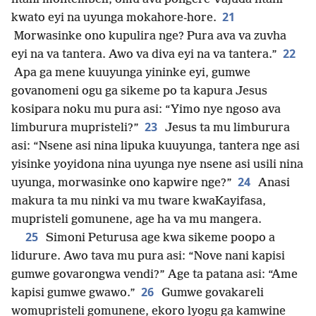
21
kwato eyi na uyunga mokahore-hore.
Morwasinke ono kupulira nge? Pura ava va zuvha
22
eyi na va tantera. Awo va diva eyi na va tantera.”
Apa ga mene kuuyunga yininke eyi, gumwe
govanomeni ogu ga sikeme po ta kapura Jesus
kosipara noku mu pura asi: “Yimo nye ngoso ava
23
limburura mupristeli?”
Jesus ta mu limburura
asi: “Nsene asi nina lipuka kuuyunga, tantera nge asi
yisinke yoyidona nina uyunga nye nsene asi usili nina
24
uyunga, morwasinke ono kapwire nge?”
Anasi
makura ta mu ninki va mu tware kwaKayifasa,
mupristeli gomunene, age ha va mu mangera.
25
Simoni Peturusa age kwa sikeme poopo a
lidurure. Awo tava mu pura asi: “Nove nani kapisi
gumwe govarongwa vendi?” Age ta patana asi: “Ame
26
kapisi gumwe gwawo.”
Gumwe govakareli
womupristeli gomunene, ekoro lyogu ga kamwine