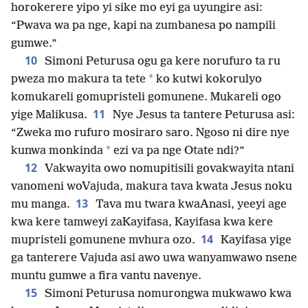
horokerere yipo yi sike mo eyi ga uyungire asi:
“Pwava wa pa nge, kapi na zumbanesa po nampili
gumwe.”
10
Simoni Peturusa ogu ga kere norufuro ta ru
*
pweza mo makura ta tete
ko kutwi kokorulyo
komukareli gomupristeli gomunene. Mukareli ogo
11
yige Malikusa.
Nye Jesus ta tantere Peturusa asi:
“Zweka mo rufuro mosiraro saro. Ngoso ni dire nye
*
kunwa monkinda
ezi va pa nge Otate ndi?”
12
Vakwayita owo nomupitisili govakwayita ntani
vanomeni woVajuda, makura tava kwata Jesus noku
13
mu manga.
Tava mu twara kwaAnasi, yeeyi age
kwa kere tamweyi zaKayifasa, Kayifasa kwa kere
14
mupristeli gomunene mvhura ozo.
Kayifasa yige
ga tanterere Vajuda asi awo uwa wanyamwawo nsene
muntu gumwe a fira vantu navenye.
15
Simoni Peturusa nomurongwa mukwawo kwa