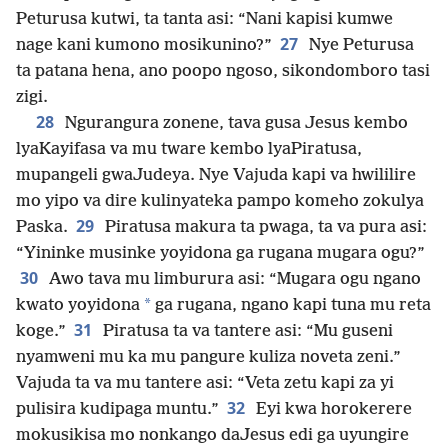
Peturusa kutwi, ta tanta asi: “Nani kapisi kumwe
27
nage kani kumono mosikunino?”
Nye Peturusa
ta patana hena, ano poopo ngoso, sikondomboro tasi
zigi.
28
Ngurangura zonene, tava gusa Jesus kembo
lyaKayifasa va mu tware kembo lyaPiratusa,
mupangeli gwaJudeya. Nye Vajuda kapi va hwililire
mo yipo va dire kulinyateka pampo komeho zokulya
29
Paska.
Piratusa makura ta pwaga, ta va pura asi:
“Yininke musinke yoyidona ga rugana mugara ogu?”
30
Awo tava mu limburura asi: “Mugara ogu ngano
*
kwato yoyidona
ga rugana, ngano kapi tuna mu reta
31
koge.”
Piratusa ta va tantere asi: “Mu guseni
nyamweni mu ka mu pangure kuliza noveta zeni.”
Vajuda ta va mu tantere asi: “Veta zetu kapi za yi
32
pulisira kudipaga muntu.”
Eyi kwa horokerere
mokusikisa mo nonkango daJesus edi ga uyungire