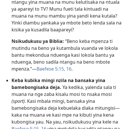
ntangu yina muana na munu kelutisaka na ntuala
ya apareyi to TV? Munu fueti tala kintuadi na
muana na munu mambu yina yandi kena kutala?
Yinki diambu yankaka ya mbote beto lenda sala na
kisika ya kusadila baapareyi?
Nsikudukusu ya Biblia:
“Beno keba mpenza ti
mutindu na beno ya kutambula vuanda ve lokola
bantu mekondua nduenga kasi lokola bantu ya
nduenga, beno sadila ntangu na beno mbote
mpenza.”—
Baefese 5:15, 16
.
Keba kubika mingi nzila na bansaka yina
bamebongisaka deja.
Ya kedika, yalenda sala ti
muana na nge zaba kisalu mosi to nsaka mosi
(sport).
Kasi mbala mingi, bansaka yina
bamebongisaka deja kebuelaka diaka mitungisi—
kaka na muana ve kasi mpe na kibuti yina kena
kubongisa yau. Na yau, nsikudukusu yina kele na
Baefese 5:15, 16
yina metubila kusadila ntangu na