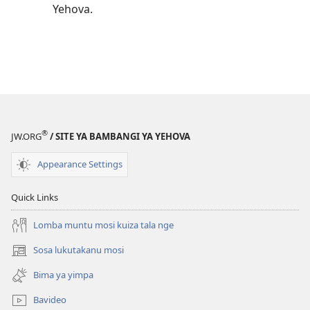
Yehova.
®
JW.ORG
/ SITE YA BAMBANGI YA YEHOVA
Appearance Settings
Quick Links
Lomba muntu mosi kuiza tala nge
Sosa lukutakanu mosi
(opens
new
Bima ya yimpa
window)
Bavideo