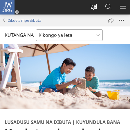
JW.ORG
Log
In
Kusoba
Sosa
KU
(opens
ndinga
JW.ORG
BA
Dikuela mpe dibuta
new
ya
YA
window)
site
MA
KUTANGA NA
LUSADUSU SAMU NA DIBUTA | KUYUNDULA BANA