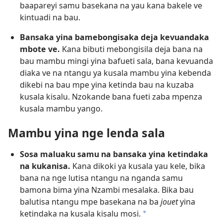
baapareyi samu basekana na yau kana bakele ve
kintuadi na bau.
Bansaka yina bamebongisaka deja kevuandaka
mbote ve.
Kana bibuti mebongisila deja bana na
bau mambu mingi yina bafueti sala, bana kevuanda
diaka ve na ntangu ya kusala mambu yina kebenda
dikebi na bau mpe yina ketinda bau na kuzaba
kusala kisalu. Nzokande bana fueti zaba mpenza
kusala mambu yango.
Mambu yina nge lenda sala
Sosa maluaku samu na bansaka yina ketindaka
na kukanisa.
Kana dikoki ya kusala yau kele, bika
bana na nge lutisa ntangu na nganda samu
bamona bima yina Nzambi mesalaka. Bika bau
balutisa ntangu mpe basekana na ba
jouet
yina
ketindaka na kusala kisalu mosi.
a