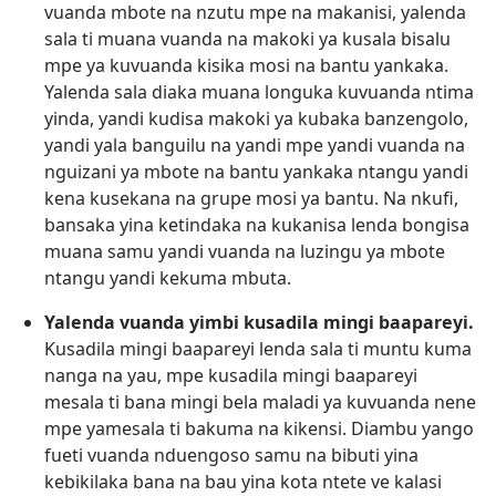
vuanda mbote na nzutu mpe na makanisi, yalenda
sala ti muana vuanda na makoki ya kusala bisalu
mpe ya kuvuanda kisika mosi na bantu yankaka.
Yalenda sala diaka muana longuka kuvuanda ntima
yinda, yandi kudisa makoki ya kubaka banzengolo,
yandi yala banguilu na yandi mpe yandi vuanda na
nguizani ya mbote na bantu yankaka ntangu yandi
kena kusekana na grupe mosi ya bantu. Na nkufi,
bansaka yina ketindaka na kukanisa lenda bongisa
muana samu yandi vuanda na luzingu ya mbote
ntangu yandi kekuma mbuta.
Yalenda vuanda yimbi kusadila mingi baapareyi.
Kusadila mingi baapareyi lenda sala ti muntu kuma
nanga na yau, mpe kusadila mingi baapareyi
mesala ti bana mingi bela maladi ya kuvuanda nene
mpe yamesala ti bakuma na kikensi. Diambu yango
fueti vuanda nduengoso samu na bibuti yina
kebikilaka bana na bau yina kota ntete ve kalasi