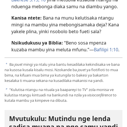
nduenga mebonga diaka samu na diambu yango.
Kanisa ntete:
Bana na munu kelutisaka ntangu
mingi na mambu yina mebongisamaka deja? Kana
yakele plina, yinki nsobolo beto fueti sala?
Nsikudukusu ya Biblia:
“Beno sosa mpenza
kuzaba mambu yina meluta mfunu.”—
Bafilipi 1:10
.
Ba
jouet
mingi ya ntalu yina bantu kesadilaka kekindisaka ve bana
a
na kusosa kusala kisalu mosi. Nzokande ba
jouet
ya fiotifioti to mua
bima, na kifuani mua bima ya kutungila to bakesi ya bakarton
kesalaka ti muana sekana na kusadilaka makanisi na yandi.
“Kulutisa ntangu na ntuala ya baapareyi to TV” zola monisa ve
b
kulutisa ntangu kintuadi na bankundi na nzila ya
visioconférence
to
kutala mambu ya kimpeve na dibuta.
Mvutukulu: Mutindu nge lenda
sadisa muana na nge samu yandi