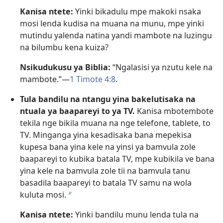
Kanisa ntete:
Yinki bikadulu mpe makoki nsaka
mosi lenda kudisa na muana na munu, mpe yinki
mutindu yalenda natina yandi mambote na luzingu
na bilumbu kena kuiza?
Nsikudukusu ya Biblia:
“Ngalasisi ya nzutu kele na
mambote.”—
1 Timote 4:8
.
Tula bandilu na ntangu yina bakelutisaka na
ntuala ya baapareyi to ya TV.
Kanisa mbotembote
tekila nge bikila muana na nge telefone, tablete, to
TV. Minganga yina kesadisaka bana mepekisa
kupesa bana yina kele na yinsi ya bamvula zole
baapareyi to kubika batala TV, mpe kubikila ve bana
yina kele na bamvula zole tii na bamvula tanu
basadila baapareyi to batala TV samu na wola
kuluta mosi.
b
Kanisa ntete:
Yinki bandilu munu lenda tula na