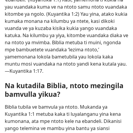
yau vuandaka kuma ve na ntoto samu ntoto vuandaka
kitombe ya ngolo. (
Kuyantika 1:2
) Yau yina, atako kukia
kumaka monana na kilumbu ya ntete, kasi dikoki
vuanda ve ya kuzaba kisika kukia yango vuandaka
katuka. Na kilumbu ya yiya, kitombe vuandaka diaka ve
na ntoto ya mvimba. Biblia metuba ti muini, ngonda
mpe bambuetete vuandaka ‘lezima ntoto,’
yamemonana lokola bametubila yau lokola kaka
muntu mosi vuandaka na ntoto yandi kena kutala yau.​
—
Kuyantika 1:17
.
Na kutadila Biblia, ntoto mezingila
bamvulla yikua?
Biblia tubila ve bamvula ya ntoto. Mukanda ya
Kuyantika 1:1
metuba kaka ti luyalanganu yina kena
kumonana, ata mpe ntoto kele na ebandeli. Dikanisi
yango telemina ve mambu yina bantu ya siansi