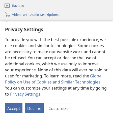
Bavideo
Videos with Audio Descriptions
Sosa JW.ORG
Privacy Settings
Donations
(opens
To provide you with the best possible experience, we
new
use cookies and similar technologies. Some cookies
window)
Watchtower ONLINE LIBRARY™
are necessary to make our website work and cannot
(opens
be refused. You can accept or decline the use of
new
®
JW Hub
window)
additional cookies, which we use only to improve
(opens
new
your experience. None of this data will ever be sold or
window)
used for marketing. To learn more, read the
Global
Policy on Use of Cookies and Similar Technologies
.
You can customize your settings at any time by going
Copyright
© 2026 Watch Tower Bible and Tract Society of Pennsylvania.
MAMBU YINA MELOMBAMA SAMU NA KUSADILA SITE
|
MASUEKAMU
to
Privacy Settings
.
|
PRIVACY SETTINGS
Accept
Decline
Customize