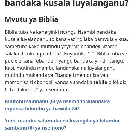
bandaka kusala luyalanganu?
Mvutu ya Biblia
Biblia tuba ve kana yinki ntangu Nzambi bandaka
kusala luyalanganu to kana yazingilaka bamvula yikua.
Yametuba kaka mutindu yayi: ‘Na ebandeli Nzambi
salaka dizulu mpe ntoto.’ (
Kuyantika 1:1
) Biblia tuba ve
puelele kana “ebandeli” yango bandaka yinki ntangu.
Kasi, mutindu mambu landanaka na luyalanganu
mutindu mukanda ya Ebandeli memonisa yau,
memonisa ti ebandeli yango vuandaka
tekila
bilokola
6, to “bilumbu” ya nsemono.
Bilumbu sambanu (6) ya nsemono vuandaka
mpenza bilumbu ya bawola 24?
Yinki mambu salamaka na kuzingila ya bilumbu
sambanu (6) ya nsemono?