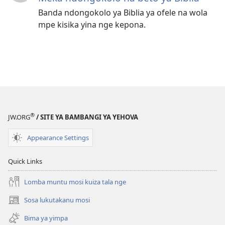
Banda ndongokolo ya Biblia ya ofele na wola
mpe kisika yina nge kepona.
®
JW.ORG
/ SITE YA BAMBANGI YA YEHOVA
Appearance Settings
Quick Links
Lomba muntu mosi kuiza tala nge
Sosa lukutakanu mosi
(opens
new
Bima ya yimpa
window)