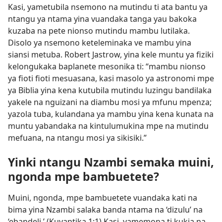
Kasi, yametubila nsemono na mutindu ti ata bantu ya
ntangu ya ntama yina vuandaka tanga yau bakoka
kuzaba na pete nionso mutindu mambu lutilaka.
Disolo ya nsemono keteleminaka ve mambu yina
siansi metuba. Robert Jastrow, yina kele muntu ya fiziki
kelongukaka baplanete mesonika ti: “mambu nionso
ya fioti fioti mesuasana, kasi masolo ya astronomi mpe
ya Biblia yina kena kutubila mutindu luzingu bandilaka
yakele na nguizani na diambu mosi ya mfunu mpenza;
yazola tuba, kulandana ya mambu yina kena kunata na
muntu yabandaka na kintulumukina mpe na mutindu
mefuana, na ntangu mosi ya sikisiki.”
Yinki ntangu Nzambi semaka muini,
ngonda mpe bambuetete?
Muini, ngonda, mpe bambuetete vuandaka kati na
bima yina Nzambi salaka banda ntama na ‘dizulu’ na
‘ebandeli.’ (
Kuyantika 1:1
) Kasi, yamemona ti kukia na