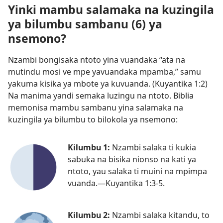
Yinki mambu salamaka na kuzingila
ya bilumbu sambanu (6) ya
nsemono?
Nzambi bongisaka ntoto yina vuandaka “ata na
mutindu mosi ve mpe yavuandaka mpamba,” samu
yakuma kisika ya mbote ya kuvuanda. (
Kuyantika 1:2
)
Na manima yandi semaka luzingu na ntoto. Biblia
memonisa mambu sambanu yina salamaka na
kuzingila ya bilumbu to bilokola ya nsemono:
Kilumbu 1:
Nzambi salaka ti kukia
sabuka na bisika nionso na kati ya
ntoto, yau salaka ti muini na mpimpa
vuanda.​—
Kuyantika 1:3-5
.
Kilumbu 2:
Nzambi salaka kitandu, to