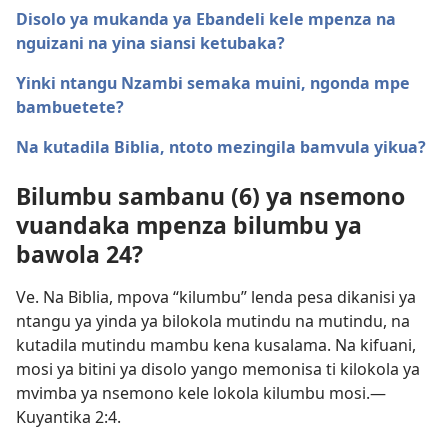
Disolo ya mukanda ya Ebandeli kele mpenza na
nguizani na yina siansi ketubaka?
Yinki ntangu Nzambi semaka muini, ngonda mpe
bambuetete?
Na kutadila Biblia, ntoto mezingila bamvula yikua?
Bilumbu sambanu (6) ya nsemono
vuandaka mpenza bilumbu ya
bawola 24?
Ve. Na Biblia, mpova “kilumbu” lenda pesa dikanisi ya
ntangu ya yinda ya bilokola mutindu na mutindu, na
kutadila mutindu mambu kena kusalama. Na kifuani,
mosi ya bitini ya disolo yango memonisa ti kilokola ya
mvimba ya nsemono kele lokola kilumbu mosi.​—
Kuyantika 2:4
.