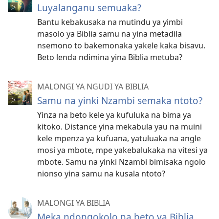
Luyalanganu semuaka?
Bantu kebakusaka na mutindu ya yimbi
masolo ya Biblia samu na yina metadila
nsemono to bakemonaka yakele kaka bisavu.
Beto lenda ndimina yina Biblia metuba?
MALONGI YA NGUDI YA BIBLIA
Samu na yinki Nzambi semaka ntoto?
Yinza na beto kele ya kufuluka na bima ya
kitoko. Distance yina mekabula yau na muini
kele mpenza ya kufuana, yatuluaka na angle
mosi ya mbote, mpe yakebalukaka na vitesi ya
mbote. Samu na yinki Nzambi bimisaka ngolo
nionso yina samu na kusala ntoto?
MALONGI YA BIBLIA
Meka ndongokolo na beto ya Biblia