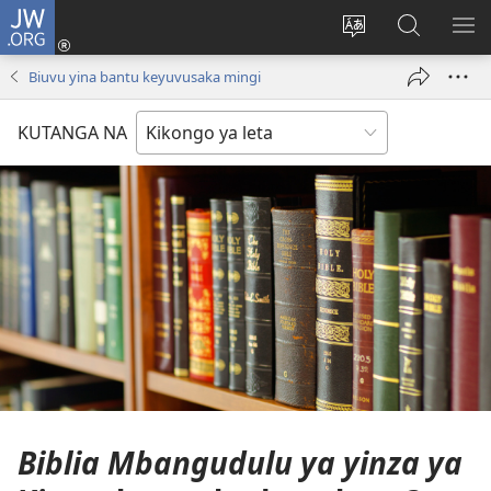
JW.ORG
Log
In
Kusoba
Sosa
KU
(opens
ndinga
JW.ORG
BA
Biuvu yina bantu keyuvusaka mingi
new
ya
YA
window)
site
MA
KUTANGA NA
Biblia Mbangudulu ya yinza ya