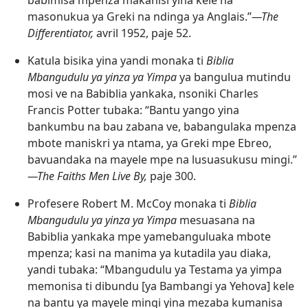
babimisa mpenza makanisi yina kele na
masonukua ya Greki na ndinga ya Anglais.”​
—The
Differentiator,
avril 1952, paje 52.
Katula bisika yina yandi monaka ti
Biblia
Mbangudulu ya yinza ya Yimpa
ya bangulua mutindu
mosi ve na Babiblia yankaka, nsoniki Charles
Francis Potter tubaka: “Bantu yango yina
bankumbu na bau zabana ve, babangulaka mpenza
mbote maniskri ya ntama, ya Greki mpe Ebreo,
bavuandaka na mayele mpe na lusuasukusu mingi.”​
—The Faiths Men Live By,
paje 300.
Profesere Robert M. McCoy monaka ti
Biblia
Mbangudulu ya yinza ya Yimpa
mesuasana na
Babiblia yankaka mpe yamebanguluaka mbote
mpenza; kasi na manima ya kutadila yau diaka,
yandi tubaka: “Mbangudulu ya Testama ya yimpa
memonisa ti dibundu [ya Bambangi ya Yehova] kele
na bantu ya mayele mingi yina mezaba kumanisa