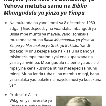
Yehova metuba samu na
Biblia
Mbangudulu ya yinza ya Yimpa
Na mukanda na yandi mosi ya 8 décembre 1950,
Edgar J Goodspeed, yina vuandaka mbangudi ya
Biblia mpe muntu ya mayele, yandi sonikaka
mukanda samu na
Biblia Mbangudulu ya yinza ya
Yimpa ya Masonukua ya Greki ya Buklisto.
Yandi
tubaka: “Munu kesepelaka na kisalu na beno ya
misionere mpe mutindu yakena kupanzana na
yinza ya mvimba; Mbangudulu na beno ya puelele
mpe yina kena kusimba ntima mesepedisa munu
mingi. Munu lenda tuba ti, na mambu mingi, bantu
yina salaka yau bakele na mayele mosi ya kusekana
ve.”
Profesere Allen
Wikgren ya iniversite ya