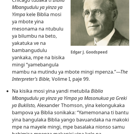
Chicago tubaka ti
Biblia
Mbangudulu ya yinza ya
Yimpa
kele Biblia mosi
ya mbote yina
mesonama na ntubulu
ya bilumbu na beto,
yakatuka ve na
bambangudulu
Edgar J. Goodspeed
yankaka, mpe na bisika
mingi “yamebangula
mambu na mutindu ya mbote mingi mpenza.”​
—The
Interpreter’s Bible,
Volime I, paje 99.
Na kisika mosi yina yandi metubila
Biblia
Mbangudulu ya yinza ya Yimpa ya Masonukua ya Greki
ya Buklisto,
Alexander Thomson, yina kelongukaka
bampova ya Biblia sonikaka: “Yamemonana ti bantu
yina bangulaka Biblia yango bavuandaka na makoki
mpe na mayele mingi, mpe basalaka nionso samu