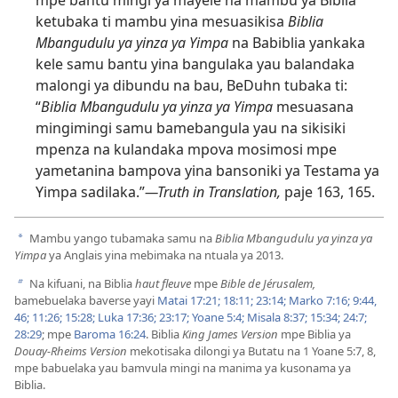
mpe bantu mingi ya mayele na mambu ya Biblia
ketubaka ti mambu yina mesuasikisa
Biblia
Mbangudulu ya yinza ya Yimpa
na Babiblia yankaka
kele samu bantu yina bangulaka yau balandaka
malongi ya dibundu na bau, BeDuhn tubaka ti:
“
Biblia Mbangudulu ya yinza ya Yimpa
mesuasana
mingimingi samu bamebangula yau na sikisiki
mpenza na kulandaka mpova mosimosi mpe
yametanina bampova yina bansoniki ya Testama ya
Yimpa sadilaka.”​
—Truth in Translation,
paje 163, 165.
Mambu yango tubamaka samu na
Biblia Mbangudulu ya yinza ya
a
Yimpa
ya Anglais yina mebimaka na ntuala ya 2013.
Na kifuani, na Biblia
haut fleuve
mpe
Bible de Jérusalem,
b
bamebuelaka baverse yayi
Matai 17:21;
18:11;
23:14;
Marko 7:16;
9:44,
46;
11:26;
15:28;
Luka 17:36;
23:17;
Yoane 5:4;
Misala 8:37;
15:34;
24:7;
28:29
; mpe
Baroma 16:24
. Biblia
King James Version
mpe Biblia ya
Douay-Rheims Version
mekotisaka dilongi ya Butatu na
1 Yoane 5:7, 8
,
mpe babuelaka yau bamvula mingi na manima ya kusonama ya
Biblia.