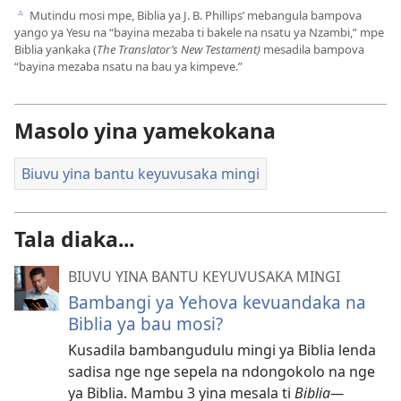
Mutindu mosi mpe, Biblia ya J. B. Phillips’ mebangula bampova
c
yango ya Yesu na “bayina mezaba ti bakele na nsatu ya Nzambi,” mpe
Biblia yankaka (
The Translator’s New Testament)
mesadila bampova
“bayina mezaba nsatu na bau ya kimpeve.”
Masolo yina yamekokana
Biuvu yina bantu keyuvusaka mingi
Tala diaka...
BIUVU YINA BANTU KEYUVUSAKA MINGI
Bambangi ya Yehova kevuandaka na
Biblia ya bau mosi?
Kusadila bambangudulu mingi ya Biblia lenda
sadisa nge nge sepela na ndongokolo na nge
ya Biblia. Mambu 3 yina mesala ti
Biblia—