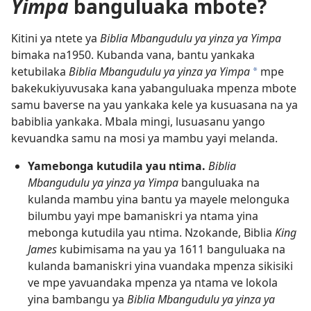
Yimpa
banguluaka mbote?
Kitini ya ntete ya
Biblia Mbangudulu ya yinza ya Yimpa
bimaka na1950. Kubanda vana, bantu yankaka
ketubilaka
Biblia Mbangudulu ya yinza ya Yimpa
mpe
a
bakekukiyuvusaka kana yabanguluaka mpenza mbote
samu baverse na yau yankaka kele ya kusuasana na ya
babiblia yankaka. Mbala mingi, lusuasanu yango
kevuandka samu na mosi ya mambu yayi melanda.
Yamebonga kutudila yau ntima.
Biblia
Mbangudulu ya yinza ya Yimpa
banguluaka na
kulanda mambu yina bantu ya mayele melonguka
bilumbu yayi mpe bamaniskri ya ntama yina
mebonga kutudila yau ntima. Nzokande, Biblia
King
James
kubimisama na yau ya 1611 banguluaka na
kulanda bamaniskri yina vuandaka mpenza sikisiki
ve mpe yavuandaka mpenza ya ntama ve lokola
yina bambangu ya
Biblia Mbangudulu ya yinza ya