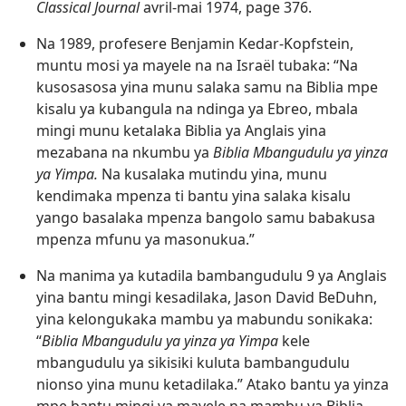
Classical Journal
avril-mai 1974, page 376.
Na 1989, profesere Benjamin Kedar-Kopfstein,
muntu mosi ya mayele na na Israël tubaka: “Na
kusosasosa yina munu salaka samu na Biblia mpe
kisalu ya kubangula na ndinga ya Ebreo, mbala
mingi munu ketalaka Biblia ya Anglais yina
mezabana na nkumbu ya
Biblia Mbangudulu ya yinza
ya Yimpa.
Na kusalaka mutindu yina, munu
kendimaka mpenza ti bantu yina salaka kisalu
yango basalaka mpenza bangolo samu babakusa
mpenza mfunu ya masonukua.”
Na manima ya kutadila bambangudulu 9 ya Anglais
yina bantu mingi kesadilaka, Jason David BeDuhn,
yina kelongukaka mambu ya mabundu sonikaka:
“
Biblia Mbangudulu ya yinza ya Yimpa
kele
mbangudulu ya sikisiki kuluta bambangudulu
nionso yina munu ketadilaka.” Atako bantu ya yinza