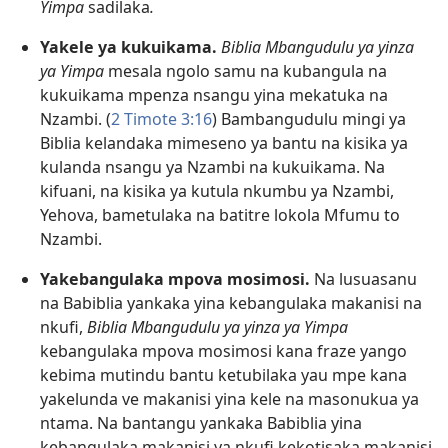
Yimpa
sadilaka
.
Yakele ya kukuikama.
Biblia Mbangudulu ya yinza
ya Yimpa
mesala ngolo samu na kubangula na
kukuikama mpenza nsangu yina mekatuka na
Nzambi. (
2 Timote 3:16
) Bambangudulu mingi ya
Biblia kelandaka mimeseno ya bantu na kisika ya
kulanda nsangu ya Nzambi na kukuikama. Na
kifuani, na kisika ya kutula nkumbu ya Nzambi,
Yehova, bametulaka na batitre lokola Mfumu to
Nzambi.
Yakebangulaka mpova mosimosi.
Na lusuasanu
na Babiblia yankaka yina kebangulaka makanisi na
nkufi,
Biblia Mbangudulu ya yinza ya Yimpa
kebangulaka mpova mosimosi kana fraze yango
kebima mutindu bantu ketubilaka yau mpe kana
yakelunda ve makanisi yina kele na masonukua ya
ntama. Na bantangu yankaka Babiblia yina
kebangulaka makanisi ya nkufi kekotisaka makanisi