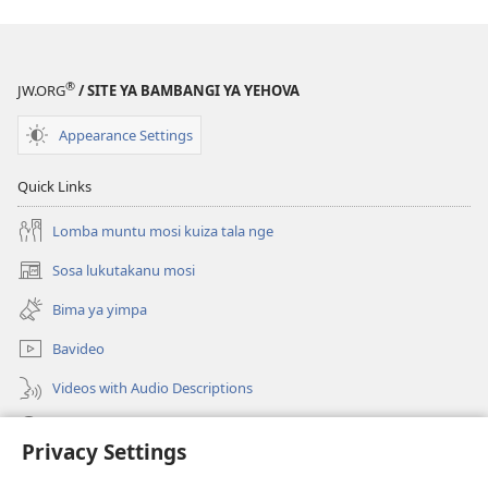
®
JW.ORG
/ SITE YA BAMBANGI YA YEHOVA
Appearance Settings
Quick Links
Lomba muntu mosi kuiza tala nge
Sosa lukutakanu mosi
(opens
new
Bima ya yimpa
window)
Bavideo
Videos with Audio Descriptions
Sosa JW.ORG
Privacy Settings
Donations