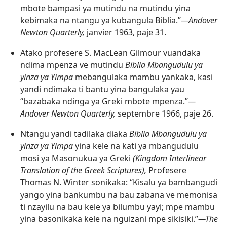
mbote bampasi ya mutindu na mutindu yina
kebimaka na ntangu ya kubangula Biblia.”​
—Andover
Newton Quarterly,
janvier 1963, paje 31.
Atako profesere S. MacLean Gilmour vuandaka
ndima mpenza ve mutindu
Biblia Mbangudulu ya
yinza ya Yimpa
mebangulaka mambu yankaka, kasi
yandi ndimaka ti bantu yina bangulaka yau
“bazabaka ndinga ya Greki mbote mpenza.”​
—
Andover Newton Quarterly,
septembre 1966, paje 26.
Ntangu yandi tadilaka diaka
Biblia Mbangudulu ya
yinza ya Yimpa
yina kele na kati ya mbangudulu
mosi ya Masonukua ya Greki
(Kingdom Interlinear
Translation of the Greek Scriptures),
Profesere
Thomas N. Winter sonikaka: “Kisalu ya bambangudi
yango yina bankumbu na bau zabana ve memonisa
ti nzayilu na bau kele ya bilumbu yayi; mpe mambu
yina basonikaka kele na nguizani mpe sikisiki.”
—The