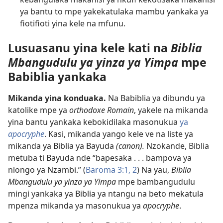
ya bantu to mpe yakekatulaka mambu yankaka ya
fiotifioti yina kele na mfunu.
Lusuasanu yina kele kati na
Biblia
Mbangudulu ya yinza ya Yimpa
mpe
Babiblia yankaka
Mikanda yina konduaka.
Na Babiblia ya dibundu ya
katolike mpe ya
orthodoxe Romain
, yakele na mikanda
yina bantu yankaka kebokidilaka masonukua
ya
apocryphe
. Kasi, mikanda yango kele ve na liste ya
mikanda ya Biblia ya Bayuda
(canon).
Nzokande, Biblia
metuba ti Bayuda nde “bapesaka . . . bampova ya
nlongo ya Nzambi.” (
Baroma 3:1, 2
) Na yau,
Biblia
Mbangudulu ya yinza ya Yimpa
mpe bambangudulu
mingi yankaka ya Biblia ya ntangu na beto mekatula
mpenza mikanda ya masonukua ya
apocryphe
.