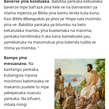
Baverse yina konduaka.
Babiblia yankaka kebuelaka
baverse mpe bafraze yina kele ve na bamaniskri ya
ntama mpenza ya Biblia yina bantu lenda kuta kuna,
Kasi
Biblia Mbangudulu ya yinza ya Yimpa
sala mutindu
yina ve. Babiblia yankaka ya bilumbu na beto
kekatulaka mambu yina buelamaka na manima;
yankaka kendimaka ti ata kana bamebuela yau,
yamekatuka na masonukua yina balenda tudila ve
ntima ya mvimba.
b
Bampo yina
mesuasana.
Na
bantangu yankaka,
kubangula mpova
mosimosi kebimisaka ve
makanisi puelele to mpe
yakepesaka nsasulu
yankaka. Na kifuani,
mbala mingi