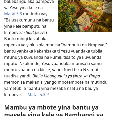
bakebangulaka bampova
ya Yesu yina kele na
Matai 5:3
mutindu yayi:
“Balusakumunu na bantu
yina kele bamputu na
kimpeve.” (
haut fleuve
)
Bantu mingi kezabaka
mpenza ve yinki zola monisa “bamputu na kimpeve,”
bantu yankaka kekanisaka ti Yesu vuandaka tubila
mfunu ya kuvuanda na kumikitisa to ya kuvuanda
mputu. Nzokande, Yesu vuandaka monisa ti samu
muntu vuanda na kiese, yandi fueti bika Nzambi
tuadisa yandi.
Biblia Mbangudulu ya yinza ya Yimpa
memonisa makanisi yango mbotembote na mutindu
yametubila “bantu yina mezaba nsatu na bau ya
kimpeve.”​—
Matai 5:3
.
c
Mambu ya mbote yina bantu ya
mayele yina kele ve Bambangi ya