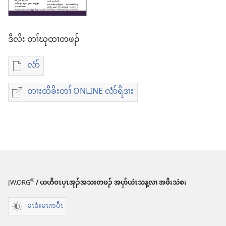
ဒီ​လိး​​ ​တၢ်​ဃု​ထၢ​တ​ဖၣ်
လံာ်
တၢ်
ဃု
တၢးထီခိးတၢ် ONLINE လံာ်ရိဒၢး
တၢး
ထၢ
ထီ
တ
ခိး
ဖၣ်
တၢ်
လၢ
ONLINE
တၢ်
လံာ်
®
JW.ORG
/ ယဟိဝၤပှၤအုၣ်အသးတဖၣ် အပှာ်ယဲၤသန့လၢ အဖိးသဲစး
ဒီ
ရိ
လိး
မၤခံးမၤကပီၤ
ဒၢး
ဒံၤ