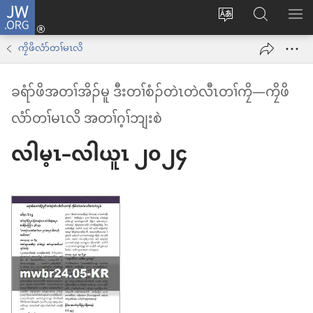
JW.ORG
နုာ်
ဆီ
ဃု
ပာ်​
လီၤ
တ
JW.ORG
ဖျါ​​
ကၠိဖိလံာ်တၢ်မၤလိ
အိး
လဲ
ME
ထီၣ်
ခရံာ်ဖိအတၢ်အိၣ်မူ ဒီးတၢ်စံၣ်တဲၤတဲလီၤတၢ်ကၠိ—ကၠိဖိ
လၢ
လၢ
လံာ်တၢ်မၤလိ အတၢ်ဂ့ၢ်ဘျးစဲ
ကျိာ်
အ
လၢ
သီ
လါ​မ့ၤ–လါ​ယူၤ ၂၀၂၄
န
တ
အဲၣ်
ဘ့ၣ်
ဒိး
ကွၢ်