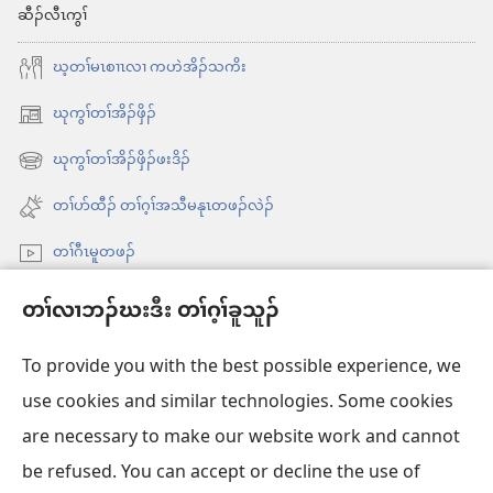
ဆီၣ်လီၤကွၢ်
ကၠံၤ
တၢၤ
ဃ့တၢ်မၤစၢၤလၢ ကဟဲအိၣ်သကိး
လံာ်
ဃုကွၢ်တၢ်အိၣ်ဖှိၣ်
တ
အိး
ထီၣ်
ဖၣ်
ဃုကွၢ်တၢ်အိၣ်ဖှိၣ်ဖးဒိၣ်
အိး
လၢ
အ
ထီၣ်
တၢ်ပာ်ထီၣ် တၢ်ဂ့ၢ်အသီမနုၤတဖၣ်လဲၣ်
အ
ဂီၢ်
လၢ
သီ
တၢ်ဂီၤမူတဖၣ်
အ
ခ
တ
သီ
ရံာ်
Videos with Audio Descriptions
ဘ့ၣ်
တၢ်လၢဘၣ်ဃးဒီး တၢ်ဂ့ၢ်ခူသူၣ်
တ
ဖိ
ကွၢ်ဃု
ဘ့ၣ်
To provide you with the best possible experience, we
အ
use cookies and similar technologies. Some cookies
တၢ်
တၢ်မၤဘူၣ်တဖၣ်
အိး
are necessary to make our website work and cannot
အိၣ်
ထီၣ်
be refused. You can accept or decline the use of
တၢးထီခိးတၢ် ONLINE လံာ်ရိဒၢး
မူ
လၢ
အိး