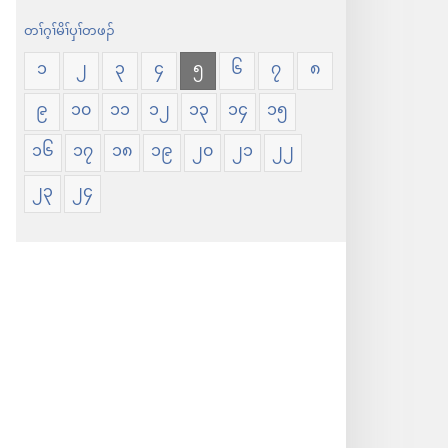
ထံ
ဆှံ
လံာ်
တၢ်ဂ့ၢ်မိၢ်ပှၢ်တဖၣ်
စီ
၁
၂
၃
၄
၅
၆
၇
၈
ဆှံ
၉
၁၀
၁၁
၁၂
၁၃
၁၄
၁၅
၁၆
၁၇
၁၈
၁၉
၂၀
၂၁
၂၂
၂၃
၂၄