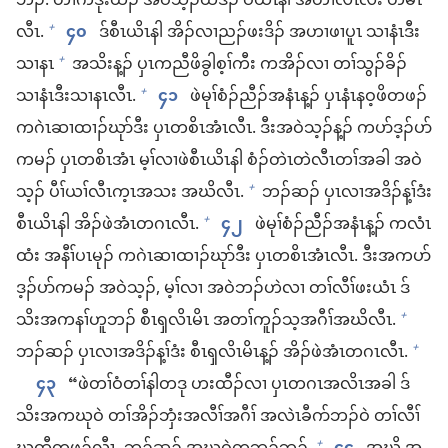
ဘၣ်. တၢ်​ကဒုး​ထံၣ်​ အဝဲသ့ၣ်​ထဲဒၣ်​ ဝံ​ယိၤနါ အ​တၢ်​လီၤလး တမံၤ​
လီၤ.
၄၀
ဒ်​စီၤ​ယိၤနါ အိၣ်​လၢ​ညၣ်​ဖး​ဒိၣ်​ အ​ဟၢ​ဖၢ​ပူၤ သၢ​နံၤ​ဒီး​
+
သၢ​နၤ
အ​သိး​န့ၣ်​ ပှၤ​က​ညီ​ဖိခွါ​စ့ၢ်​ကီး က​အိၣ်​လၢ တၢ်​သွၣ်​ခိၣ်​
+
သၢ​နံၤ​ဒီး​သၢ​နၤ​လီၤ.
၄၁
ဖဲ​မုၢ်​စံၣ်​ညီၣ်​အ​နံၤ​န့ၣ်​ ပှၤ​နံၤ​န​ဝ့​ဖိ​တ​ဖၣ်​
+
က​ဂဲၤ​ဆၢ​ထၢၣ်​ဃုာ်​ဒီး ပှၤ​တ​စိၤ​အံၤ​လီၤ. ဒီး​အဝဲသ့ၣ်​န့ၣ်​ က​ပာ်ဒ့ၣ်​ပာ်​
ကမၣ်​ ပှၤ​တစိၤ​အံၤ မ့ၢ်​လၢ​ဖဲ​စီၤ​ယိၤနါ စံၣ်တဲၤ​တဲ​လီၤ​တၢ်​အခါ အဝဲ
သ့ၣ်​ ပီၢ်ယၢ်​လီၤ​က့ၤ​အသး အဃိ​လီၤ.
ဘၣ်ဆၣ်​ ပှၤလၢ​အဒိၣ်​န့ၢ်ဒံး
+
စီၤ​ယိၤနါ အိၣ်​ဖဲ​အံၤ​တဂၤ​လီၤ.
၄၂
ဖဲ​မုၢ်​စံၣ်​ညီၣ်​အ​နံၤ​န့ၣ်​ က​လံၤ​
+
ထံး အ​နီၢ်​ပၤ​မုၣ်​ က​ဂဲၤ​ဆၢ​ထၢၣ်​ဃုာ်​ဒီး ပှၤ​တ​စိၤ​အံၤ​လီၤ. ဒီး​အ​က​ပာ်
ဒ့ၣ်​ပာ်​ကမၣ်​ အဝဲသ့ၣ်, မ့ၢ်​လၢ အ​ဝဲ​ဘၣ်​ဟဲ​လၢ တၢ်လီၢ်​ဖးယံၤ ဒ်
သိး​အ​က​နၢ်ဟူ​ဘၣ်​ စီၤ​ၡလိၤမိၤ အ​တၢ်​ကူၣ်သ့​အဂီၢ်​အဃိ​လီၤ.
+
ဘၣ်ဆၣ်​ ပှၤလၢ​အဒိၣ်​န့ၢ်ဒံး စီၤ​ၡလိၤမိၤ​န့ၣ်​ အိၣ်​ဖဲ​အံၤ​တဂၤ​လီၤ.
+
၄၃
“ဖဲ​တၢ်ဝံ​တၢ်နါ​တဒု ဟးထီၣ်​လၢ ပှၤ​တဂၤ​အလိၤ​အခါ ဒ်
သိး​အ​က​ဃုဝဲ တၢ်​အိၣ်ဘှံး​အလီၢ်​အဂီၢ် အ​လဲၤ​ခီဂာ်​ဘၣ်​ဝဲ တၢ်လီၢ်​
+