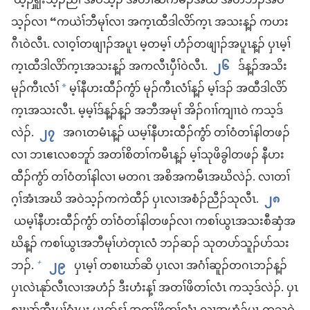
ယ့ၣ်ၡူး​သ့ၣ်ညါ အဝဲသ့ၣ်​ အ​တၢ်​ဆိကမိၣ်​အဃိ အ​တဲ​ဘၣ်​အဝဲ
သ့ၣ်​လၢ “ကယဲၢ်​ဘီမုၢ်​လၢ အ​က့ၤ​ထီဒါ​လိာ်​က့ၤ အသး​န့ၣ်​ က​ဟး
ဂီၤ​ဝဲ​လီၤ. လၢ​ဝ့ၢ်​တ​ဖျၢၣ်​အ​ပူၤ မ့တမ့ၢ် ဟံၣ်​တ​ဖျၢၣ်​အ​ပူၤ​န့ၣ်​ ပှၤ​မ့ၢ်
က့ၤ​ထီဒါ​လိာ်​က့ၤ​အသး​န့ၣ်​ အ​က​လီၤပှီၢ်​ဝဲ​လီၤ.
၂၆
ဒ်​န့ၣ်​အသိး
မုၣ်ကီၤလံၢ်
မ့ၢ်​နီ​ဟးထီၣ်​ကွံာ် မုၣ်ကီၤလံၢ်​န့ၣ်​ မ့ၢ်ဒၣ်​ အ​ထီဒါ​လိာ်​
*
က့ၤ​အသး​လီၤ. မ့မ့ၢ်​ဒ်​န့ၣ်​န့ၣ်​ အဘီ​အမုၢ် အိၣ်ဂၢၢ်​ကျၢၤဝဲ က​သ့​ဒ်
လဲၣ်.
၂၇
အဂၤ​တမံၤ​န့ၣ်​ ယ​မ့ၢ်​နီ​ဟးထီၣ်​ကွံာ် တၢ်ဝံ​တၢ်နါ​တဖၣ်​
လၢ ဘၤဧၤလစဘူာ် အ​တၢ်စိ​တၢ်​က​မီၤ​န့ၣ်​ မ့ၢ်​သု​ဖိ​ခွါ​တ​ဖၣ်​ နီ​ဟး​
ထီၣ်​ကွံာ် တၢ်​ဝံ​တၢ်​နါ​လၢ မ​တ​ဂၤ အ​စိ​အ​က​မီၤ​အ​ဃိ​လဲၣ်. လၢ​တၢ်​
ဂ့ၢ်​အံၤ​အ​ဃိ အ​ဝဲ​သ့ၣ်​က​ကဲ​ထီၣ်​ ပှၤ​လၢ​အ​စံၣ်​ညီၣ်​သု​လီၤ.
၂၈
ယ​မ့ၢ်​နီ​ဟး​ထီၣ်​ကွံာ် တၢ်​ဝံ​တၢ်​နါ​တ​ဖၣ်​လၢ က​စၢ်​ယွၤ​အ​သး​စီ​ဆှံ​အ​
ဃိ​န့ၣ်​ က​စၢ်​ယွၤ​အ​ဘီ​မုၢ်​ဟဲ​တုၤ​လံ ​ဘၣ်​ဆၣ်​ သု​တ​ပာ်​သူၣ်​ပာ်​သး​
ဘၣ်.
၂၉
ပှၤ​မ့ၢ် တ​စၢ​ဃာ်​ဆိ ပှၤ​လၢ အ​ဂံၢ်​ဆူၣ်​တ​ဂၤ​ဘၣ်​န့ၣ်​
+
ပှၤ​လဲၤ​နုာ်​လီၤ​လၢ​အ​ဟံၣ်​ ဒီး​ဟံး​န့ၢ် အ​တၢ်​ဖိ​တၢ်​လံၤ က​သ့​ဒ်​လဲၣ်. ပှၤ​