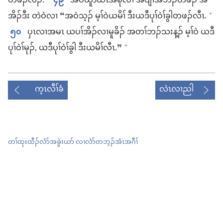
တဖၣ်​လဲၣ်.”
၄၉
အ​ဝဲ​ယူာ်ဃီၤ​အ​စု​လၢ အပျဲၢ်​အဘီၣ်​တဖၣ်​ အ​
အိၣ်ဒီး တဲ​ဝဲ​လၢ “အဝဲသ့ၣ်​ မ့ၢ်​ဝဲ​ယ​မိၢ် ဒီး​ယ​ဒီပုၢ်ဝဲၢ်​ခွါ​တဖၣ်​လီၤ.
+
၅၀
ပှၤလၢ​အ​မၤ ယ​ပၢ်​အိၣ်​လၢ​မူခိၣ်​ အ​တၢ်ဘၣ်သး​န့ၣ်​ မ့ၢ်ဝဲ ယ​ဒီ
ပုၢ်ဝဲၢ်​မုၣ်, ယ​ဒီပုၢ်ဝဲၢ်​ခွါ ဒီး​ယ​မိၢ်​လီၤ.”
+
က့ၤလီၢ်ခံ
လဲၤလၢညါ
တၢ်ထုးထီၣ်လံာ်အခွဲးယာ် လၢလံာ်တဘ့ၣ်အံၤအဂီၢ်