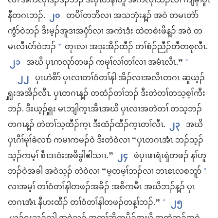
လၢ အ​က​လုၢ်​ဒိၣ်​ဒိၣ်​ဘၣ်​ ဒီး​ပှၤ​တ​နၢ်​ဟူ အ​က​လုၢ်​သီၣ်​လၢ ကျဲ​မုၢ်​ပူၤ​
နီ​တ​ဂၤ​ဘၣ်.
၂၀
တပိၢ်​တ​ဘိ​လၢ အ​သဘှံး​န့ၣ်​ အဝဲ တ​မၤ​တဲာ်​
ကွံာ်​ဝဲ​ဘၣ်​ ဒီး​မ့ၣ်အူဒၢ​အ​ပှံာ်​လၢ အ​ကဲၤ​ဒံး ထဲ​တစဲးဖိ​န့ၣ်​ အဝဲ တ​
မၤ​လီၤပံာ်​ဝဲ​ဘၣ်
တုၤ​လၢ အ​ဒုးအိၣ်​ထီၣ်​ တၢ်​စံၣ်ညီၣ်​တီ​တစု​လီၤ.
+
၂၁
အဃိ ပှၤ​ကလုာ်​တဖၣ်​ က​မုၢ်လၢ်​တၢ်​လၢ အ​မံၤ​လီၤ.”
+
၂၂
ပှၤ​ဟဲ​စိာ် ပှၤ​လၢ​တၢ်​ဝံ​တၢ်​နါ အိၣ်​လၢ​အ​လိၤ​တ​ဂၤ ဆူ​ယ့ၣ်​
ၡူး​အ​အိၣ်​လီၤ. ပှၤ​တ​ဂၤ​န့ၣ်​ တ​ထံၣ်​တၢ်​ဘၣ်​ ဒီး​တဲ​တၢ်​တ​သ့​စ့ၢ်​ကီး​
ဘၣ်. ဒီး​ယ့ၣ်​ၡူး မၤ​ဘျါ​က့ၤ​အီၤ​အ​ဃိ ပှၤ​လၢ​အ​တဲ​တၢ် တ​သ့​ဘၣ်​
တဂၤ​န့ၣ်​ တဲ​တၢ်​သ့​ထီၣ်​က့ၤ ဒီး​ထံၣ်​ထီၣ်​က့ၤ​တၢ်​လီၤ.
၂၃
အ​ဃိ
ပှၤ​ဂီၢ်​မုၢ်​ခဲ​လၢာ် က​မၢ​က​မၣ်​ဝဲ ဒီး​တဲ​ဝဲ​လၢ “ပှၤ​တဂၤ​အံၤ ​ဘၣ်​သ့ၣ်​
သ့ၣ်​က​မ့ၢ် စီၤ​ဒၤဝံး​အ​ဖိခွါ​ဧါ​သၢၤ.”
၂၄
ဖဲ​ပှၤ​ဖၤရံၤၡဲ​တဖၣ်​ နၢ်ဟူ​
ဘၣ်​ဝဲ​အခါ အဝဲသ့ၣ်​ တဲ​ဝဲ​လၢ “မ့တမ့ၢ်​ဘၣ်​လၢ ဘၤဧၤလစဘူာ်
*
လၢ​အမ့ၢ် တၢ်ဝံ​တၢ်နါ​တဖၣ်​အခိၣ်​ အစိကမီၤ အဃိ​ဘၣ်​န့ၣ်​ ပှၤ​
တဂၤ​အံၤ နီ​ဟးထီၣ်​ တၢ်ဝံ​တၢ်နါ​တဖၣ်​တ​န့ၢ်ဘၣ်.”
၂၅
+