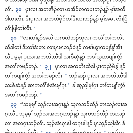
စၢ​ဃာ်​အီၤ​မ့ၢ်​ဝံၤ​မး ပှၤ​ဂုာ်​န့ၢ် အ​တၢ်​ဖိ​တၢ်​လံၤ လၢ​အ​ဟံၣ်​ပူၤ က​သ့​ဝဲ​
လီၤ.
၃၀
ပှၤ​လၢ အ​တ​အိၣ်​လၢ ယ​အိၣ်​တ​က​ပၤ​ဘၣ်​န့ၣ်​ မ့ၢ်​အ​ထီ​
ဒါ​ယၤ​လီၤ. ဒီး​ပှၤ​လၢ အ​တ​ပာ်​ဖှိၣ်​တၢ်​ဒီး​ယၤ​ဘၣ်​န့ၣ်​ မ့ၢ်​အ​မၤ လီၤပြံ​
လီၤပြါ​တၢ်​လီၤ.
+
၃၁
“လၢ​တၢ်​န့ၣ်​အ​ဃိ ယ​က​တဲ​ဘၣ်​သု​လၢ က​ယဲၢ်​တၢ်​က​တိၤ​
ထီ​ဒါ​တၢ် ဒီး​တၢ်​ဒဲး​ဘး လၢ​ပှၤ​မၤ​ဘၣ်​ဝဲ​န့ၣ်​ ကစၢ်​ယွၤ​က​ပျၢ်​န့ၢ်​အီၤ​
လီၤ. မ့​မ့ၢ် ပှၤ​လၢ​အ​က​တိၤ​ထီ​ဒါ သး​စီ​ဆှံ​န့ၣ်​ က​စၢ်​ယွၤ​တ​ပျၢ်​ကွံာ်
အ​တၢ်​က​မၣ်​ဘၣ်.
၃၂
ပှၤ​လၢ အ​က​တိၤ​ထီ​ဒါ ပှၤ​က​ညီ​ဖိ​ခွါ​န့ၣ်​
+
တၢ်​က​ပျၢ်​ကွံာ် အ​တၢ်​က​မၣ်​လီၤ.
​ဘၣ်​ဆၣ်​ ပှၤ​လၢ အ​က​တိၤ​ထီ​ဒါ
+
သး​စီ​ဆှံ​န့ၣ်​ ဆၢ​က​တီၢ်​ခဲ​အံၤ​မ့ၢ်​ဂ့ၤ
ခါ​ဆူ​ညါ​မ့ၢ်​ဂ့ၤ တၢ်​တ​ပျၢ်​ကွံာ်
*
အ​တၢ်​က​မၣ်​ဘၣ်.
+
၃၃
“သု​မ့မ့ၢ် သ့ၣ်​လၢ​အဂ့ၤ​န့ၣ်​ သု​က​သၣ်ထီၣ်​ တၤသၣ်​လၢ​အ
ဂ့ၤ​လီၤ. သု​မ့မ့ၢ် သ့ၣ်​လၢ​အ​တဂ့ၤ​ဘၣ်​န့ၣ်​ သု​က​သၣ်ထီၣ်​ တၤသၣ်​
လၢ အ​တဂ့ၤ​ဘၣ်​လီၤ. သ့ၣ်​အံၤ​ဂ့ၤ​ဧါ တဂ့ၤ​ဧါ​န့ၣ်​ ပှၤ​သ့ၣ်ညါ​အီၤ ခီ
+
+