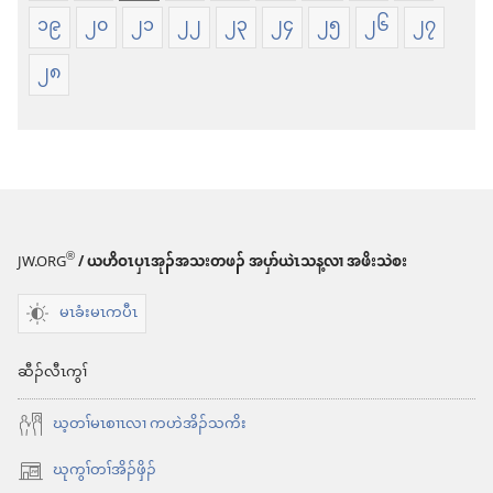
တၢၤ
လုၢ်
၁၉
၂၀
၂၁
၂၂
၂၃
၂၄
၂၅
၂၆
၂၇
လံာ်
အ
တ
ဂီၢ်
၂၈
ဖၣ်
ဟီၣ်
အ
ခိၣ်
ဂီၢ်
သီ
ဟီၣ်
တၢ်
ခိၣ်
ကွဲး
®
JW.ORG
/ ယဟိဝၤပှၤအုၣ်အသးတဖၣ် အပှာ်ယဲၤသန့လၢ အဖိးသဲစး
သီ
ကျိာ်
မၤခံးမၤကပီၤ
တၢ်
ထံ
ကွဲး
လံာ်
ဆီၣ်လီၤကွၢ်
ကျိာ်
စီ
ထံ
ဆှံ
ဃ့တၢ်မၤစၢၤလၢ ကဟဲအိၣ်သကိး
လံာ်
ဃုကွၢ်တၢ်အိၣ်ဖှိၣ်
အိး