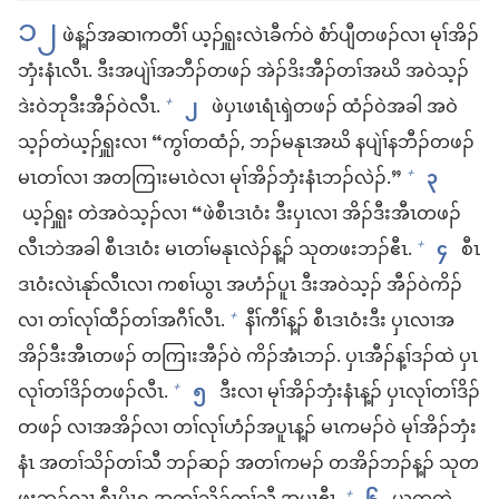
၁၂
ဖဲန့ၣ်​အ​ဆၢ​က​တီၢ် ယ့ၣ်​ၡူး​လဲၤ​ခီ​ဂာ်​ဝဲ စံာ်​ပျီ​တ​ဖၣ်​လၢ မုၢ်​အိၣ်​
ဘှံး​နံၤ​လီၤ. ဒီး​အ​ပျဲၢ်​အ​ဘီၣ်​တ​ဖၣ်​ အဲၣ်​ဒိး​အီၣ်​တၢ်​အ​ဃိ အ​ဝဲ​သ့ၣ်​
ဒဲး​ဝဲ​ဘု​ဒီး​အီၣ်​ဝဲ​လီၤ.
၂
ဖဲ​ပှၤ​ဖၤ​ရံၤ​ၡဲ​တ​ဖၣ်​ ထံၣ်​ဝဲ​အ​ခါ အ​ဝဲ​
+
သ့ၣ်​တဲ​ယ့ၣ်​ၡူး​လၢ “ကွၢ်​တ​ထံၣ်, ​ဘၣ်​မ​နုၤ​အ​ဃိ န​ပျဲၢ်​န​ဘီၣ်​တ​ဖၣ်​
မၤ​တၢ်​လၢ အ​တ​ကြၢး​မၤ​ဝဲ​လၢ မုၢ်​အိၣ်​ဘှံး​နံၤ​ဘၣ်​လဲၣ်.”
၃
+
ယ့ၣ်​ၡူး တဲ​အ​ဝဲ​သ့ၣ်​လၢ “ဖဲ​စီၤ​ဒၤဝံး ဒီး​ပှၤလၢ အိၣ်ဒီး​အီၤ​တဖၣ်​
လီၤဘဲ​အခါ စီၤ​ဒၤဝံး မၤ​တၢ်မနုၤ​လဲၣ်န့ၣ်​ သု​တ​ဖး​ဘၣ်​ဧီၤ.
၄
စီၤ​
+
ဒၤဝံး​လဲၤနုာ်​လီၤ​လၢ ကစၢ်​ယွၤ အဟံၣ်​ပူၤ ဒီး​အဝဲသ့ၣ်​ အီၣ်​ဝဲ​ကိၣ်​
လၢ တၢ်​လုၢ်ထီၣ်​တၢ်​အဂီၢ်​လီၤ.
နီၢ်ကီၢ်​န့ၣ်​ စီၤ​ဒၤဝံး​ဒီး ပှၤလၢ​အ​
+
အိၣ်ဒီး​အီၤ​တဖၣ်​ တ​ကြၢး​အီၣ်​ဝဲ ကိၣ်​အံၤ​ဘၣ်. ပှၤ​အီၣ်​န့ၢ်​ဒၣ်ထဲ ပှၤ​
လုၢ်တၢ်​ဒိၣ်​တဖၣ်​လီၤ.
၅
ဒီး​လၢ မုၢ်​အိၣ်ဘှံး​နံၤ​န့ၣ်​ ပှၤ​လုၢ်တၢ်​ဒိၣ်​
+
တဖၣ်​ လၢ​အ​အိၣ်​လၢ တၢ်လုၢ်ဟံၣ်​အ​ပူၤ​န့ၣ်​ မၤ​ကမၣ်​ဝဲ မုၢ်​အိၣ်ဘှံး​
နံၤ အ​တၢ်သိၣ်​တၢ်သီ ဘၣ်ဆၣ်​ အ​တၢ်​ကမၣ်​ တအိၣ်​ဘၣ်​န့ၣ်​ သု​တ​
+