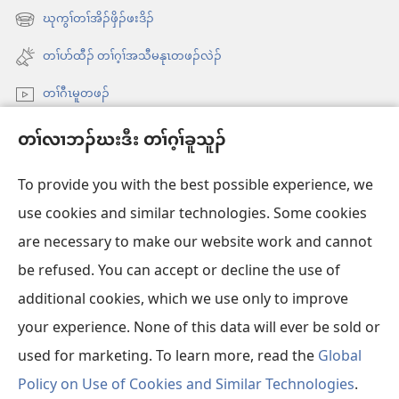
စီ
ထီၣ်
ဃုကွၢ်တၢ်အိၣ်ဖှိၣ်ဖးဒိၣ်
ဆှံ
အိး
လၢ
ထီၣ်
တၢ်ပာ်ထီၣ် တၢ်ဂ့ၢ်အသီမနုၤတဖၣ်လဲၣ်
အ
လၢ
သီ
တၢ်ဂီၤမူတဖၣ်
အ
တ
သီ
Videos with Audio Descriptions
ဘ့ၣ်
တၢ်လၢဘၣ်ဃးဒီး တၢ်ဂ့ၢ်ခူသူၣ်
တ
ကွၢ်ဃု
ဘ့ၣ်
To provide you with the best possible experience, we
use cookies and similar technologies. Some cookies
တၢ်မၤဘူၣ်တဖၣ်
အိး
are necessary to make our website work and cannot
ထီၣ်
be refused. You can accept or decline the use of
တၢးထီခိးတၢ် ONLINE လံာ်ရိဒၢး
လၢ
အိး
additional cookies, which we use only to improve
အ
ထီၣ်
®
JW Hub
သီ
your experience. None of this data will ever be sold or
အိး
လၢ
တ
ထီၣ်
အ
used for marketing. To learn more, read the
Global
ဘ့ၣ်
လၢ
သီ
Policy on Use of Cookies and Similar Technologies
.
အ
တ