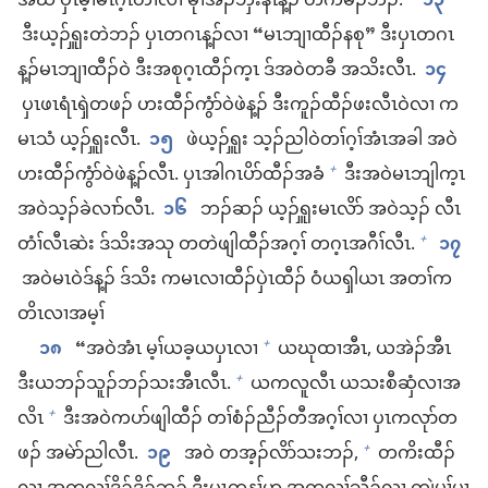
အဃိ ပှၤ​မ့ၢ်​မၤဂ့ၤ​တၢ်​လၢ မုၢ်​အိၣ်ဘှံး​နံၤ​န့ၣ်​ တ​ကမၣ်​ဘၣ်.”
၁၃
ဒီး​ယ့ၣ်ၡူး​တဲ​ဘၣ်​ ပှၤ​တ​ဂၤ​န့ၣ်​လၢ “မၤ​ဘျၢ​ထီၣ်​န​စု” ဒီး​ပှၤ​တ​ဂၤ​
န့ၣ်​မၤ​ဘျၢ​ထီၣ်​ဝဲ ဒီး​အ​စု​ဂ့ၤ​ထီၣ်​က့ၤ ဒ်​အ​ဝဲ​တ​ခီ အ​သိး​လီၤ.
၁၄
ပှၤ​ဖၤ​ရံၤ​ၡဲ​တ​ဖၣ်​ ဟး​ထီၣ်​ကွံာ်​ဝဲ​ဖဲ​န့ၣ်​ ဒီး​ကူၣ်​ထီၣ်​ဖး​လီၤ​ဝဲ​လၢ က​
မၤ​သံ ယ့ၣ်​ၡူး​လီၤ.
၁၅
ဖဲ​ယ့ၣ်​ၡူး သ့ၣ်​ညါ​ဝဲ​တၢ်​ဂ့ၢ်​အံၤ​အ​ခါ အ​ဝဲ​
ဟး​ထီၣ်​ကွံာ်​ဝဲ​ဖဲ​န့ၣ်​လီၤ. ပှၤ​အါ​ဂၤ​ပိာ်​ထီၣ်​အခံ
ဒီး​အ​ဝဲ​မၤ​ဘျါ​က့ၤ
+
အ​ဝဲ​သ့ၣ်​ခဲ​လၢာ်​လီၤ.
၁၆
ဘၣ်ဆၣ်​ ယ့ၣ်ၡူး​မၤလိာ် အဝဲသ့ၣ်​ လီၤ
တံၢ်​လီၤဆဲး ဒ်သိး​အ​သု တ​တဲဖျါ​ထီၣ်​အဂ့ၢ် တဂ့ၤ​အဂီၢ်​လီၤ.
၁၇
+
အ​ဝဲ​မၤ​ဝဲ​ဒ်​န့ၣ်​ ဒ်သိး က​မၤ​လၢထီၣ်​ပှဲၤထီၣ်​ ဝံ​ယၡါယၤ အ​တၢ်​က
တိၤ​လၢ​အမ့ၢ်
၁၈
“အ​ဝဲ​အံၤ မ့ၢ်​ယ​ခ့​ယ​ပှၤ​လၢ
ယ​ဃု​ထၢ​အီၤ, ယ​အဲၣ်​အီၤ
+
ဒီး​ယ​ဘၣ်​သူၣ်​ဘၣ်​သး​အီၤ​လီၤ.
ယ​က​လူ​လီၤ ယ​သး​စီ​ဆှံ​လၢ​အ​
+
လိၤ
ဒီး​အ​ဝဲ​က​ပာ်​ဖျါ​ထီၣ်​ တၢ်​စံၣ်​ညီၣ်​တီ​အ​ဂ့ၢ်​လၢ ပှၤ​က​လုာ်​တ​
+
ဖၣ်​ အ​မဲာ်​ညါ​လီၤ.
၁၉
အဝဲ တ​အ့ၣ်​လိာ်​သး​ဘၣ်,
တ​ကိး​ထီၣ်​
+