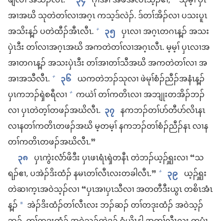
ဖျိ​လၢ အသၣ်​လီၤ.
၃၄
ဂုၢ်​အၢ အ​ဖိ​အလံၤ​သ့ၣ်​ဧၢ,
သု​မ့ၢ် ပှၤ
အၢ​အဃိ သု​တဲ​တၢ်​လၢ​အဂ့ၤ က​သ့​ဒ်လဲၣ်. ဒ်​တၢ်အိၣ်​လၢ ပ​သးပူၤ​
အသိး​န့ၣ်​ ပ​တဲ​ထီၣ်​အီၤ​လီၤ.
၃၅
ပှၤလၢ အဂ့ၤ​တဂၤ​န့ၣ်​ အသး​
+
ပှဲၤ​ဒီး တၢ်​လၢ​အဂ့ၤ​အဃိ အ​က​တဲ​တၢ်​လၢ​အဂ့ၤ​လီၤ. မ့မ့ၢ် ပှၤ​လၢ​အ​
အၢ​တ​ဂၤ​န့ၣ်​ အ​သး​ပှဲၤ​ဒီး တၢ်​အၢ​တၢ်​သီ​အ​ဃိ အ​က​တဲ​တၢ်​လၢ အ​
အၢ​အ​သီ​လီၤ.
၃၆
ယ​က​တဲ​ဘၣ်​သု​လၢ ဖဲ​မုၢ်​စံၣ်​ညီၣ်​အ​နံၤ​န့ၣ်​
+
ပှၤ​က​ဘၣ်​ၡဲ​စ​ရီ​လၢ
က​ယဲၢ် တၢ်​က​တိၤ​လၢ အ​ဘျုး​တ​အိၣ်​ဘၣ်​
+
လၢ ပှၤ​တဲ​တ့ၢ်​တဖၣ်​အဃိ​လီၤ.
၃၇
န​က​ဘၣ်​တၢ်​ပာ်တီ​ပာ်လိၤ​နၤ
လၢ​န​တၢ်​ကတိၤ​တဖၣ်​အဃိ မ့တမ့ၢ် န​က​ဘၣ်​တၢ်​စံၣ်ညီၣ်​နၤ လၢ​န​
တၢ်​ကတိၤ​တဖၣ်​အဃိ​လီၤ.”
၃၈
ပှၤ​ကွဲး​လံာ်​ဖိ​ဒီး ပှၤ​ဖၤ​ရံၤ​ၡဲ​တ​နီၤ တဲ​ဘၣ်​ယ့ၣ်​ၡူး​လၢ “သ
ရၣ်​ဧၢ, ပ​အဲၣ်​ဒိး​ထံၣ်​ န​မၤ​တၢ်​လီၤ​လး​တ​ခါ​လီၤ.”
၃၉
ယ့ၣ်​ၡူး
+
တဲ​ဆၢ​က့ၤ​အ​ဝဲ​သ့ၣ်​လၢ “ပှၤ​အၢ​ပှၤ​သီ​လၢ အ​တ​တီ​ဒီး​ယွၤ တ​စိၤ​အံၤ​
န့ၣ်
အဲၣ်​ဒိး​ထံၣ်တၢ်​လီၤလး ဘၣ်ဆၣ်​ တၢ်​တ​ဒုးထံၣ်​ အဝဲသ့ၣ်​
*