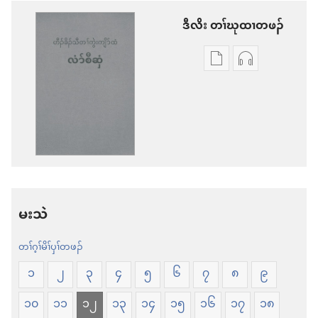
ဒီ​လိး​​ ​တၢ်​ဃု​ထၢ​တ​ဖၣ်
တၢ်
တၢ်
ဃု
ဃု
ထၢ
ထၢ
တ
တ
ဖၣ်
ဖၣ်
လၢ
လၢ
တၢ်
တၢ်
မးသဲ
ဒီ
ဒီ
တၢ်ဂ့ၢ်မိၢ်ပှၢ်တဖၣ်
လိး
လိး
ဒံၤ
တၢ်
၁
၂
၃
၄
၅
၆
၇
၈
၉
ကၠံၤ
က
၁၀
၁၁
၁၂
၁၃
၁၄
၁၅
၁၆
၁၇
၁၈