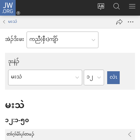
JW.ORG
နုာ်
ဆီ
ဃု
ပာ်​
လီၤ
တ
JW.ORG
ဖျါ​​
မးသဲ
အိး
လဲ
ME
ထီၣ်
အဲၣ်​ဒိး​ဖး
လၢ
လၢ
ကျိာ်
အ
ဒုး​နဲၣ်
လၢ
သီ
န
တ
အ
အဲၣ်
လံာ်
ဘ့ၣ်
ဆၢ
ဒိး
စီ
ဒိၣ်
မးသဲ
ကွၢ်
ဆှံ
အ
၁၂:၁-၅၀
က
တြူၢ်
တၢ်ဂ့ၢ်မိၢ်ပှၢ်တဖၣ်