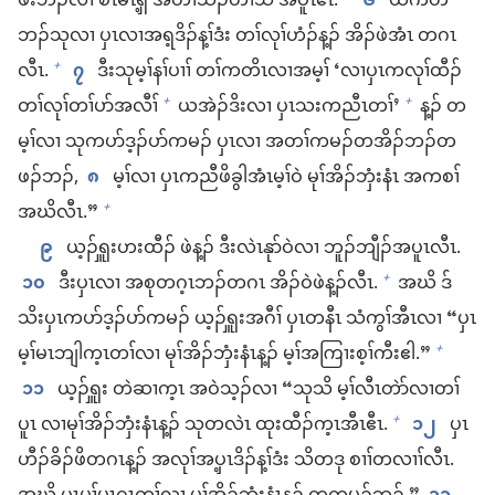
ဖး​ဘၣ်​လၢ စီၤ​မိၤ​ၡ့ အ​တၢ်​သိၣ်​တၢ်​သီ အ​ပူၤ​ဧီၤ.
၆
ယ​က​တဲ​
ဘၣ်​သု​လၢ ပှၤ​လၢ​အ​ရ့​ဒိၣ်​န့ၢ်​ဒံး တၢ်​လုၢ်​ဟံၣ်​န့ၣ်​ အိၣ်​ဖဲ​အံၤ တ​ဂၤ​
လီၤ.
၇
ဒီး​သု​မ့ၢ်​နၢ်​ပၢၢ် တၢ်​က​တိၤ​လၢ​အ​မ့ၢ် ‘လၢ​ပှၤ​က​လုၢ်ထီၣ်​
+
တၢ်လုၢ်​တၢ်ပာ်​အလီၢ်
ယ​အဲၣ်ဒိး​လၢ ပှၤ​သးကညီၤ​တၢ်’
န့ၣ်​ တ
+
+
မ့ၢ်​လၢ သု​က​ပာ်ဒ့ၣ်​ပာ်​ကမၣ်​ ပှၤလၢ အ​တၢ်​ကမၣ်​တအိၣ်​ဘၣ်​တ
ဖၣ်​ဘၣ်,
၈
မ့ၢ်​လၢ ပှၤကညီ​ဖိခွါ​အံၤ​မ့ၢ်ဝဲ မုၢ်​အိၣ်ဘှံး​နံၤ အ​ကစၢ်​
အဃိ​လီၤ.”
+
၉
ယ့ၣ်ၡူး​ဟးထီၣ်​ ဖဲ​န့ၣ်​ ဒီး​လဲၤနုာ်​ဝဲ​လၢ ဘူၣ်ဘျီၣ်​အ​ပူၤ​လီၤ.
၁၀
ဒီး​ပှၤလၢ အ​စု​တဂ့ၤ​ဘၣ်​တဂၤ အိၣ်​ဝဲ​ဖဲ​န့ၣ်​လီၤ.
အဃိ ဒ်
+
သိး​ပှၤ​က​ပာ်ဒ့ၣ်​ပာ်​ကမၣ်​ ယ့ၣ်ၡူး​အဂီၢ် ပှၤ​တနီၤ သံကွၢ်​အီၤ​လၢ “ပှၤ​
မ့ၢ်​မၤဘျါ​က့ၤ​တၢ်​လၢ မုၢ်​အိၣ်ဘှံး​နံၤ​န့ၣ်​ မ့ၢ်​အကြၢး​စ့ၢ်ကီး​ဧါ.”
+
၁၁
ယ့ၣ်ၡူး တဲ​ဆၢက့ၤ အဝဲသ့ၣ်​လၢ “သု​သိ မ့ၢ်​လီၤတဲာ်​လၢ​တၢ်
ပူၤ လၢ​မုၢ်​အိၣ်ဘှံး​နံၤ​န့ၣ်​ သု​တ​လဲၤ ထုးထီၣ်​က့ၤ​အီၤ​ဧီၤ.
၁၂
ပှၤ​
+
ဟီၣ်ခိၣ်​ဖိ​တဂၤ​န့ၣ်​ အလုၢ်​အပှ့ၤဒိၣ်​န့ၢ်ဒံး သိ​တဒု စၢၢ်တလၢၢ်​လီၤ.