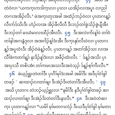
ဃ့ထီ​တဖၣ်​လီၤ. ဘၣ်ဆၣ်​ အ​ဃု​ဝဲ​တ​ဘၣ်​ဘၣ်.
၄၄
အဃိ အ​
တဲ​ဝဲ​လၢ ‘ယ​က​က့ၤကဒါ​က့ၤ​လၢ ပှၤလၢ ယ​အိၣ်​လၢ​အ​ပူၤ လၢညါ​
တဂၤ​အ​အိၣ်​လီၤ.’ ဖဲ​အ​က့ၤ​တုၤ​အခါ အ​ထံၣ်​ဘၣ်​ဝဲ​လၢ ပှၤ​တဂၤ​န့ၣ်​
လီၤဂာ်​ဒ်သိး​ဒီး ဟံၣ်​လၢ​အ အိၣ်​ခီလီလီ ဒီး​ဘၣ်​တၢ်​ခွဲ​သိၣ်​ခွဲပျီ​အီၤ
ဒီး​ဘၣ်​တၢ် မၤဃံမၤလၤ​ထီၣ်​အီၤ​လီၤ.
၄၅
ဒီး​အ​လဲၤ​ကိး​န့ၢ်ဝဲ တၢ်ဝံ​
တၢ်နါ​အဂၤ​နွံ​ဒု​လၢ အအၢ​ဒိၣ်န့ၢ်​ဒံး​အီၤ ဒီး​က့ၤ​နုာ်​လီၤ​ဝဲ​လၢ ပှၤ​တဂၤ​
န့ၣ်​အ​ပူၤ​ဝံၤဒီး အိၣ်​ဝဲ​ဖဲ​န့ၣ်​လီၤ. ပှၤ​တဂၤ​န့ၣ်​ အ​တၢ်အိၣ်သး လၢ​အ
လီၢ်​ခံ​ကတၢၢ်​န့ၣ်​ နး​ဒိၣ်န့ၢ်​ဒံး​လၢ အ​ခီၣ်ထံး​လီၤ.
ဒ်​န့ၣ်​အသိး ပှၤ
+
အၢ​ပှၤသီ တစိၤ​အံၤ တၢ်​က​မၤ​အသး​ဒီး​အဝဲသ့ၣ်​ ဒ်​န့ၣ်​စ့ၢ်ကီး​လီၤ.”
၄၆
ဖဲ​ယ့ၣ်ၡူး​တဲ​တၢ်​ဒီး ပှၤ​ဂီၢ်မုၢ်​ဒံး​အခါ အမိၢ်​ဒီး အ​ဒီပုၢ်ဝဲၢ်​ခွါ​
တဖၣ်
ဆၢထၢၣ်​လၢ​တၢ်ချၢ ဒီး​အဲၣ်ဒိး​တဲ​တၢ်​ဒီး​အီၤ​လီၤ.
၄၇
+
+
အဃိ ပှၤ​တဂၤ တဲ​ဘၣ်​ယ့ၣ်ၡူး​လၢ “န​မိၢ်​ဒီး န​ဒီပုၢ်ဝဲၢ်​ခွါ​တဖၣ်​ ဆၢ
ထၢၣ်​လၢ​တၢ်ချၢ ဒီး​အဲၣ်ဒိး​တဲ​တၢ်​ဒီး​နၤ​လီၤ.”
၄၈
ဒီး​အ​ဝဲ​တဲ​ဆၢ
က့ၤ ပှၤ​တဂၤ​န့ၣ်​လၢ “ယ​မိၢ် မ့ၢ်​မ​တဂၤ​လဲၣ်​ ဒီး​ယ​ဒီပုၢ်ဝဲၢ်​ခွါ မ့ၢ်​မတၤ​