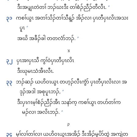
ဒီး​အ​ပျ့ၤ​တဲ​တၢ် ဘၣ်ဃး​ဒီး တၢ်​စံၣ်ညီၣ်​တီ​လီၤ.
+
၃၁
ကစၢ်​ယွၤ အ​တၢ်သိၣ်​တၢ်သီ​န့ၣ်​ အိၣ်​လၢ ပှၤတီ​ပှၤလိၤ​အသး​
ပူၤ
+
အဃိ အ​ခီၣ်ခါ တ​တ​လံာ်​ဘၣ်.
+
צ
၃၂
ပှၤအၢ​ပှၤသီ ကွၢ်​ဝဲ​ပှၤတီ​ပှၤလိၤ
ဒီး​ဃုမၤ​သံ​အီၤ​လီၤ.
၃၃
ဘၣ်ဆၣ်​ ယဟိဝၤ​ယွၤ တ​ဟ့ၣ်​လီၤ​ကွံာ် ပှၤတီ​ပှၤလိၤ​လၢ အ
ဒုၣ်​အဒါ အ​စု​ပူၤ​ဘၣ်,
+
ဒီး​ပှၤဂၤ​မ့ၢ်​စံၣ်ညီၣ်​အီၤ သနာ်က့ ကစၢ်​ယွၤ တ​ပာ်​တၢ်​က
မၣ်​လၢ အလိၤ​ဘၣ်.
+
ק
၃၄
မုၢ်လၢ်​တၢ်​လၢ ယဟိဝၤ​ယွၤ​အ​အိၣ်​ ဒီး​အိၣ်မူ​ပိာ်ထွဲ အကျဲ​တ