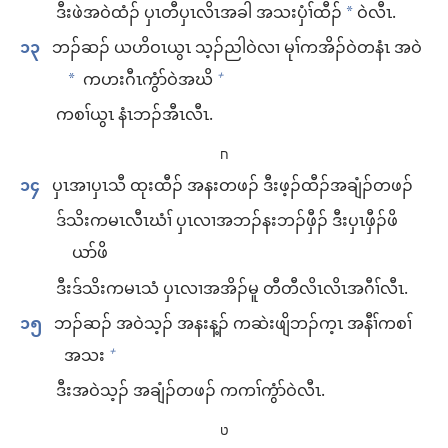
ဒီး​ဖဲ​အ​ဝဲ​ထံၣ်​ ပှၤတီ​ပှၤလိၤ​အခါ အသး​ပှံၢ်ထီၣ်
​ဝဲ​လီၤ.
*
၁၃
ဘၣ်ဆၣ်​ ယဟိဝၤ​ယွၤ သ့ၣ်ညါ​ဝဲ​လၢ မုၢ်​က​အိၣ်​ဝဲ​တနံၤ အဝဲ
က​ဟးဂီၤ​ကွံာ်​ဝဲ​အဃိ
+
*
ကစၢ်​ယွၤ နံၤ​ဘၣ်​အီၤ​လီၤ.
ח
၁၄
ပှၤအၢ​ပှၤသီ ထုးထီၣ်​ အ​နး​တဖၣ်​ ဒီး​ဖ့ၣ်ထီၣ်​အ​ချံၣ်​တဖၣ်
ဒ်သိး​က​မၤ​လီၤဃံၢ် ပှၤလၢ​အ​ဘၣ်နး​ဘၣ်ဖှီၣ်​ ဒီး​ပှၤဖှီၣ်​ဖိ​
ယာ်ဖိ
ဒီး​ဒ်သိး​က​မၤသံ ပှၤလၢ​အ​အိၣ်မူ တီတီ​လိၤလိၤ​အဂီၢ်​လီၤ.
၁၅
ဘၣ်ဆၣ်​ အဝဲသ့ၣ်​ အ​နး​န့ၣ်​ က​ဆဲးဖျိ​ဘၣ်က့ၤ အ​နီၢ်ကစၢ်​
အသး
+
ဒီး​အဝဲသ့ၣ်​ အ​ချံၣ်​တဖၣ်​ က​ကၢ်​ကွံာ်​ဝဲ​လီၤ.
ט