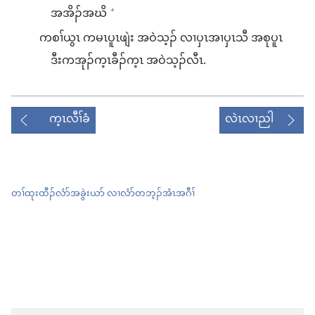
အ​အိၣ်​အဃိ
+
ကစၢ်​ယွၤ က​မၤ​ပူၤဖျဲး အဝဲသ့ၣ်​ လၢ​ပှၤအၢ​ပှၤသီ အ​စု​ပူၤ
ဒီး​က​အုၣ်က့ၤ​ခီၣ်က့ၤ အဝဲသ့ၣ်​လီၤ.
က့ၤလီၢ်ခံ
လဲၤလၢညါ
တၢ်ထုးထီၣ်လံာ်အခွဲးယာ် လၢလံာ်တဘ့ၣ်အံၤအဂီၢ်