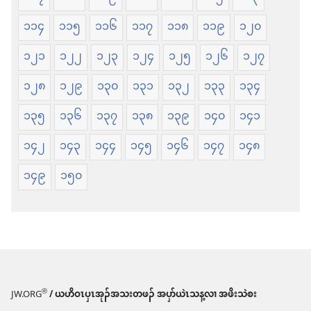
ဆှံ
၁၁၄
၁၁၅
၁၁၆
၁၁၇
၁၁၈
၁၁၉
၁၂၀
၁၂၁
၁၂၂
၁၂၃
၁၂၄
၁၂၅
၁၂၆
၁၂၇
၁၂၈
၁၂၉
၁၃၀
၁၃၁
၁၃၂
၁၃၃
၁၃၄
၁၃၅
၁၃၆
၁၃၇
၁၃၈
၁၃၉
၁၄၀
၁၄၁
၁၄၂
၁၄၃
၁၄၄
၁၄၅
၁၄၆
၁၄၇
၁၄၈
၁၄၉
၁၅၀
®
JW.ORG
/ ယဟိဝၤပှၤအုၣ်အသးတဖၣ် အပှာ်ယဲၤသန့လၢ အဖိးသဲစး