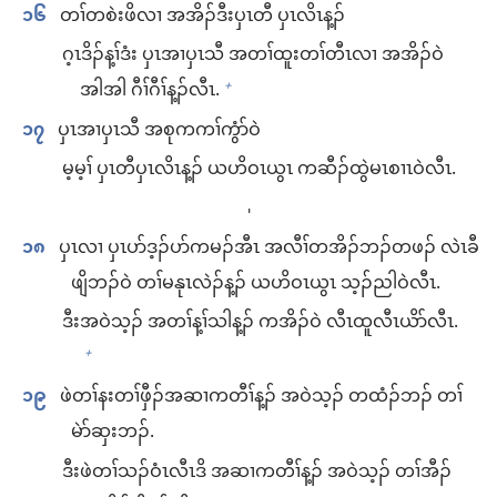
၁၆
တၢ်​တစဲးဖိ​လၢ အ​အိၣ်ဒီး​ပှၤတီ​ ပှၤလိၤ​န့ၣ်
ဂ့ၤဒိၣ်​န့ၢ်ဒံး ပှၤအၢ​ပှၤသီ အ​တၢ်ထူး​တၢ်တီၤ​လၢ အ​အိၣ်ဝဲ
အါအါ ​ဂီၢ်​ဂီၢ်​န့ၣ်​လီၤ.
+
၁၇
ပှၤအၢ​ပှၤသီ အ​စု​က​ကၢ်​ကွံာ်ဝဲ
မ့မ့ၢ် ပှၤတီ​ပှၤလိၤ​န့ၣ်​ ယဟိဝၤ​ယွၤ က​ဆီၣ်ထွဲ​မၤစၢၤ​ဝဲ​လီၤ.
י
၁၈
ပှၤလၢ ပှၤ​ပာ်ဒ့ၣ်​ပာ်​ကမၣ်​အီၤ အလီၢ်​တအိၣ်​ဘၣ်​တဖၣ်​ လဲၤ​ခီ
ဖျိ​ဘၣ်​ဝဲ တၢ်မနုၤ​လဲၣ်န့ၣ်​ ယဟိဝၤ​ယွၤ သ့ၣ်ညါ​ဝဲ​လီၤ.
ဒီး​အဝဲသ့ၣ်​ အ​တၢ်​န့ၢ်သါ​န့ၣ်​ က​အိၣ်ဝဲ လီၤထူ​လီၤယိာ်​လီၤ.
+
၁၉
ဖဲ​တၢ်နး​တၢ်ဖှီၣ်​အဆၢ​ကတီၢ်​န့ၣ်​ အဝဲသ့ၣ်​ တထံၣ်​ဘၣ်​ တၢ်​
မဲာ်ဆှး​ဘၣ်.
ဒီး​ဖဲ​တၢ်​သၣ်ဝံၤ​လီၤဒိ အဆၢ​ကတီၢ်​န့ၣ်​ အဝဲသ့ၣ်​ တၢ်အီၣ်​