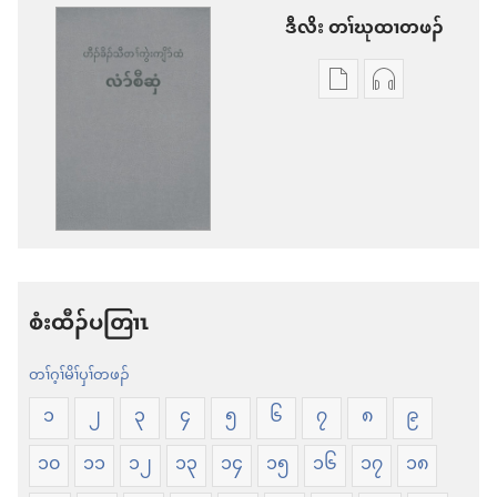
ဒီ​လိး​​ ​တၢ်​ဃု​ထၢ​တ​ဖၣ်
တၢ်
တၢ်
ဃု
ဃု
ထၢ
ထၢ
တ
တ
ဖၣ်
ဖၣ်
လၢ
လၢ
တၢ်
တၢ်
စံးထီၣ်ပတြၢၤ
ဒီ
ဒီ
တၢ်ဂ့ၢ်မိၢ်ပှၢ်တဖၣ်
လိး
လိး
ဒံၤ
တၢ်
၁
၂
၃
၄
၅
၆
၇
၈
၉
ကၠံၤ
က
၁၀
၁၁
၁၂
၁၃
၁၄
၁၅
၁၆
၁၇
၁၈
တၢၤ
လုၢ်