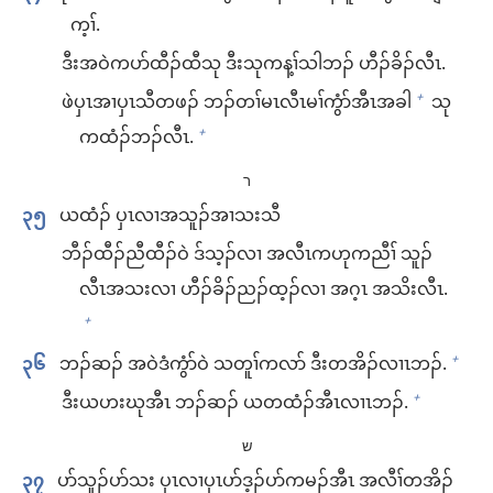
က့ၢ်.
ဒီး​အ​ဝဲ​က​ပာ်ထီၣ်​ထီ​သု ဒီး​သု​က​န့ၢ်သါ​ဘၣ်​ ဟီၣ်ခိၣ်​လီၤ.
ဖဲ​ပှၤအၢ​ပှၤသီ​တဖၣ်​ ​ဘၣ်​တၢ်မၤ​လီၤမၢ်​ကွံာ်​အီၤ​အခါ
သု​
+
က​ထံၣ်​ဘၣ်​လီၤ.
+
ר
၃၅
ယ​ထံၣ်​ ပှၤလၢ​အ​သူၣ်​အၢ​သး​သီ
ဘီၣ်ထီၣ်​ညီထီၣ်​ဝဲ ဒ်​သ့ၣ်​လၢ အ​လီၤ​ကဟု​ကညီၢ် သူၣ်​
လီၤ​အသး​လၢ ဟီၣ်ခိၣ်​ညၣ်​ထ့ၣ်​လၢ အဂ့ၤ​ အသိး​လီၤ.
+
၃၆
ဘၣ်ဆၣ်​ အ​ဝဲ​ဒံကွံာ်ဝဲ သတူၢ်​ကလာ် ဒီး​တအိၣ်​လၢၤဘၣ်.
+
ဒီး​ယ​ဟး​ဃု​အီၤ ဘၣ်ဆၣ်​ ယ​တထံၣ်​အီၤ​လၢၤဘၣ်.
+
ש
၃၇
ပာ်သူၣ်​ပာ်သး ပှၤလၢ​ပှၤ​ပာ်ဒ့ၣ်​ပာ်​ကမၣ်​အီၤ အလီၢ်​တအိၣ်​