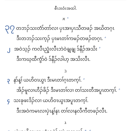
စီၤ​ဒၤဝံး​အ​ထါ.
א
*
၃၇
တ​ဘၣ်​သး​တံာ်တာ်​လၢ ပှၤအၢ​ပှၤသီ​တဖၣ်​ အဃိ​တဂ့ၤ
ဒီး​တ​ဘၣ်​သးက့ၣ်​ ပှၤ​မၤတၢ်​ကမၣ်​တဖၣ်​တဂ့ၤ.
+
၂
အဝဲသ့ၣ်​ က​လီၤညွံး​လီၤဘဲ​ဝဲ​ချ့​ချ့ ဒ်​နီၣ်​အသိး
+
ဒီး​က​ဃ့ထီ​ကွံာ်ဝဲ ဒ်​နီၣ်​လါဟ့​ အသိး​လီၤ.
ב
၃
နာ်န့ၢ် ယဟိဝၤ​ယွၤ ဒီး​မၤ​တၢ်ဂ့ၤ​တက့ၢ်.
+
အိၣ်မူ​လၢ​ဟီၣ်ခိၣ်​ ဒီး​မၤတၢ်​လၢ တၢ်​သးတီ​အ​ပူၤ​တက့ၢ်.
+
၄
သးခု​ဖးဒိၣ်​လၢ ယဟိဝၤ​ယွၤ​အ​ပူၤ​တက့ၢ်.
ဒီး​အ​ဝဲ​က​မၤ​လၢပှဲၤ​န့ၢ်​နၤ တၢ်​လၢ​န​လီကီ​တဖၣ်​လီၤ.
ג
+