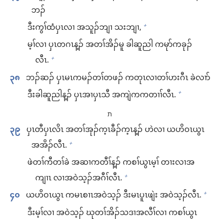
ဘၣ်
ဒီး​ကွၢ်ထံ​ပှၤလၢ အ​သူၣ်ဘျၢ​ သးဘျၢ,
+
မ့ၢ်​လၢ ပှၤ​တဂၤ​န့ၣ်​ အ​တၢ်​အိၣ်မူ ​ခါဆူညါ ကမုာ်​ကခုၣ်​
လီၤ.
+
၃၈
ဘၣ်ဆၣ်​ ပှၤ​မၤ​ကမၣ်​တၢ်​တဖၣ်​ က​တုၤ​လၢ​တၢ်​ဟးဂီၤ ခဲလၢာ်
ဒီး​ခါဆူညါ​န့ၣ်​ ပှၤအၢ​ပှၤသီ အကျဲ​က​ကတၢၢ်​လီၤ.
+
ת
၃၉
ပှၤတီ​ပှၤလိၤ အ​တၢ်​အုၣ်က့ၤ​ခီၣ်က့ၤ​န့ၣ်​ ဟဲ​လၢ ယဟိဝၤ​ယွၤ ​
အ​အိၣ်​လီၤ.
+
ဖဲ​တၢ်ကီ​တၢ်ခဲ အဆၢ​ကတီၢ်​န့ၣ်​ ကစၢ်​ယွၤ​မ့ၢ် တၢး​လၢ​အ​
ကျၢၤ လၢ​အဝဲသ့ၣ်​အဂီၢ်​လီၤ.
+
၄၀
ယဟိဝၤ​ယွၤ က​မၤစၢၤ​အဝဲသ့ၣ်​ ဒီး​မၤ​ပူၤဖျဲး အဝဲသ့ၣ်​လီၤ.
+
ဒီး​မ့ၢ်​လၢ အဝဲသ့ၣ်​ ဃု​တၢ်အိၣ်​သဒၢ​အလီၢ်​လၢ ကစၢ်​ယွၤ​