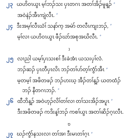
၂၃
ယဟိဝၤ​ယွၤ မ့ၢ်​ဘၣ်သး ပှၤ​တဂၤ​ အ​တၢ်​အိၣ်မူ​န့ၣ်
+
အ​ဝဲ​နဲၣ်​အီၤ​ကျဲ​လီၤ.
+
၂၄
ဒီး​အမ့ၢ်​လီၤဃံၢ် သနာ်က့ အမဲာ်​ တ​လီၤ​ကျး​ဘၣ်,
+
မ့ၢ်​လၢ ယဟိဝၤ​ယွၤ ဖီၣ်ဃာ်​အ​စု​အဃိ​လီၤ.
+
נ
၂၅
လၢညါ ယ​မ့ၢ်​ပှၤ​သးစၢ် ဒီး​ခဲအံၤ ​ယ​သးပှၢ်​လံ.
ဘၣ်ဆၣ်​ ပှၤတီ​ပှၤလိၤ ​ဘၣ်​တၢ်​ပာ်တ့ၢ်​ကွံာ်​အီၤ
+
မ့တမ့ၢ် အ​ဖိ​တဖၣ်​ ​ဘၣ်​ဟး​ဃ့​ အီၣ်တၢ်​န့ၣ်​ ယ​တထံၣ်​
ဘၣ်​ နီ​တဂၤ​ဘၣ်.
+
၂၆
ထီဘိ​န့ၣ်​ အ​ဝဲ​ဟ့ၣ်လိၢ်​တၢ်​လၢ တၢ်​သးအိၣ်​အ​ပူၤ
+
ဒီး​အ​ဖိ​တဖၣ်​ က​ဒိးန့ၢ်​ဘၣ်​ ကစၢ်​ယွၤ အ​တၢ်​ဆိၣ်ဂ့ၤ​လီၤ.
ס
၂၇
ဃၣ်ကွံာ်​န​သး​လၢ တၢ်အၢ ဒီး​မၤ​တၢ်ဂ့ၤ
+