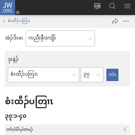
JW.ORG
နုာ်
ဆီ
ဃု
ပာ်​
လီၤ
တ
JW.ORG
ဖျါ​​
စံးထီၣ်ပတြၢၤ
အိး
လဲ
ME
ထီၣ်
အဲၣ်​ဒိး​ဖး
လၢ
လၢ
ကျိာ်
အ
ဒုး​နဲၣ်
လၢ
သီ
န
တ
အ
အဲၣ်
လံာ်
ဘ့ၣ်
ဆၢ
ဒိး
စီ
ဒိၣ်
စံးထီၣ်ပတြၢၤ
ကွၢ်
ဆှံ
အ
၃၇:၁-၄၀
က
တြူၢ်
တၢ်ဂ့ၢ်မိၢ်ပှၢ်တဖၣ်