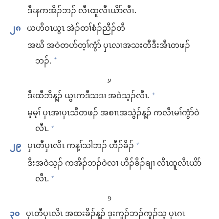
ဒီး​န​ကအိၣ်​ဘၣ်​ လီၤထူ​လီၤယိာ်​လီၤ.
၂၈
ယဟိဝၤ​ယွၤ အဲၣ်တၢ်​စံၣ်ညီၣ်​တီ
အဃိ အ​ဝဲ​တ​ပာ်တ့ၢ်​ကွံာ် ပှၤလၢ​အသး​တီ​ဒီး​အီၤ​တဖၣ်​
ဘၣ်.
+
ע
ဒီး​ထီဘိ​န့ၣ်​ ယွၤ​က​ဒီသဒၢ အဝဲသ့ၣ်​လီၤ.
+
မ့မ့ၢ် ပှၤအၢ​ပှၤသီ​တဖၣ်​ အစၢၤ​အသွဲၣ်​န့ၣ်​ က​လီၤမၢ်​ကွံာ်​ဝဲ​
လီၤ.
+
၂၉
ပှၤတီ​ပှၤလိၤ က​န့ၢ်သါ​ဘၣ်​ ဟီၣ်ခိၣ်
+
ဒီး​အဝဲသ့ၣ်​ ကအိၣ်​ဘၣ်​ဝဲ​လၢ ဟီၣ်ခိၣ်​ချၢ လီၤထူ​လီၤယိာ်​
လီၤ.
+
פ
၃၀
ပှၤတီ​ပှၤလိၤ အ​ထးခိၣ်​န့ၣ်​ ဒုး​ကူၣ်​ဘၣ်​ကူၣ်သ့ ပှၤဂၤ