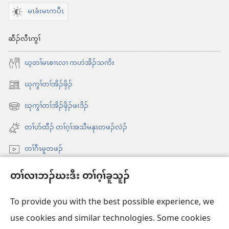
မၤခံးမၤကပီၤ
ဆီၣ်လီၤကွၢ်
ဃ့တၢ်မၤစၢၤလၢ ကဟဲအိၣ်သကိး
ဃုကွၢ်တၢ်အိၣ်ဖှိၣ်
အိး
ထီၣ်
ဃုကွၢ်တၢ်အိၣ်ဖှိၣ်ဖးဒိၣ်
အိး
လၢ
ထီၣ်
တၢ်ပာ်ထီၣ် တၢ်ဂ့ၢ်အသီမနုၤတဖၣ်လဲၣ်
အ
လၢ
သီ
တၢ်ဂီၤမူတဖၣ်
အ
တ
သီ
Videos with Audio Descriptions
ဘ့ၣ်
တၢ်လၢဘၣ်ဃးဒီး တၢ်ဂ့ၢ်ခူသူၣ်
တ
ကွၢ်ဃု
ဘ့ၣ်
To provide you with the best possible experience, we
use cookies and similar technologies. Some cookies
တၢ်မၤဘူၣ်တဖၣ်
အိး