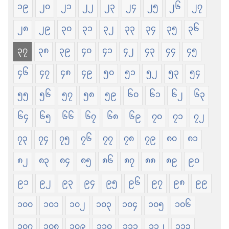
၁၉
၂၀
၂၁
၂၂
၂၃
၂၄
၂၅
၂၆
၂၇
လံာ်
အ
တ
ဂီၢ်
၂၈
၂၉
၃၀
၃၁
၃၂
၃၃
၃၄
၃၅
၃၆
ဖၣ်
ဟီၣ်
၃၇
၃၈
၃၉
၄၀
၄၁
၄၂
၄၃
၄၄
၄၅
အ
ခိၣ်
၄၆
၄၇
၄၈
၄၉
၅၀
၅၁
၅၂
၅၃
၅၄
ဂီၢ်
သီ
ဟီၣ်
တၢ်
၅၅
၅၆
၅၇
၅၈
၅၉
၆၀
၆၁
၆၂
၆၃
ခိၣ်
ကွဲး
၆၄
၆၅
၆၆
၆၇
၆၈
၆၉
၇၀
၇၁
၇၂
သီ
ကျိာ်
၇၃
၇၄
၇၅
၇၆
၇၇
၇၈
၇၉
၈၀
၈၁
တၢ်
ထံ
ကွဲး
လံာ်
၈၂
၈၃
၈၄
၈၅
၈၆
၈၇
၈၈
၈၉
၉၀
ကျိာ်
စီ
၉၁
၉၂
၉၃
၉၄
၉၅
၉၆
၉၇
၉၈
၉၉
ထံ
ဆှံ
၁၀၀
၁၀၁
၁၀၂
၁၀၃
၁၀၄
၁၀၅
၁၀၆
လံာ်
စီ
၁၀၇
၁၀၈
၁၀၉
၁၁၀
၁၁၁
၁၁၂
၁၁၃