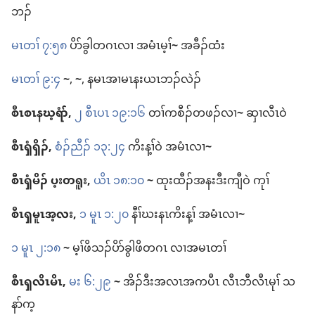
ဘၣ်
မၤတၢ် ၇:၅၈
ပိာ်ခွါ​တဂၤ​လၢ အ​မံၤ​မ့ၢ်
~
အ​ခီၣ်ထံး
မၤတၢ် ၉:၄
~
,
~
, န​မၤအၢ​မၤနး​ယၤ​ဘၣ်​လဲၣ်
စီၤ​စၤနဃ့ရံာ်,
၂ စီၤပၤ ၁၉:၁၆
တၢ်​ကစီၣ်​တဖၣ်​လၢ
~
ဆှၢ​လီၤ​ဝဲ
စီၤ​ၡံၡိၣ်,
စံၣ်​ညီၣ်​ ၁၃:၂၄
ကိး​န့ၢ်ဝဲ အ​မံၤ​လၢ
~
စီၤ​ၡံမိၣ်​ ပ့းတရူး,
ယိၤ ၁၈:၁၀
~
ထုးထီၣ်​အ​နး​ဒီး​ကျီ​ဝဲ ကုၢ်
စီၤ​ၡမူၤအ့လး,
၁ မူၤ ၁:၂၀
နီၢ်​ဃးနၤ​ကိး​န့ၢ် အ​မံၤ​လၢ
~
၁ မူၤ ၂:၁၈
~
မ့ၢ်​ဖိသၣ်​ပိာ်ခွါ​ဖိ​တဂၤ လၢ​အ​မၤတၢ်
စီၤ​ၡလိၤမိၤ,
မး ၆:၂၉
~
အိၣ်ဒီး​အလၤ​အကပီၤ လီၤဘီ​လီၤမုၢ် သ
နာ်က့