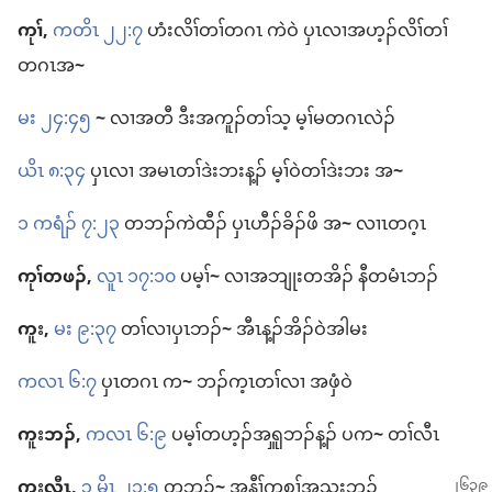
ကုၢ်,
ကတိၤ ၂၂:၇
ဟံး​လိၢ်တၢ်​တဂၤ ကဲဝဲ ပှၤလၢ​အ​ဟ့ၣ်လိၢ်​တၢ်​
တဂၤ​အ
~
မး ၂၄:၄၅
~
လၢ​အတီ ဒီး​အ​ကူၣ်တၢ်​သ့ မ့ၢ်​မ​တဂၤ​လဲၣ်
ယိၤ ၈:၃၄
ပှၤလၢ အ​မၤတၢ်​ဒဲးဘး​န့ၣ်​ မ့ၢ်​ဝဲ​တၢ်​ဒဲးဘး အ
~
၁ ကရံၣ်​ ၇:၂၃
တ​ဘၣ်​ကဲထီၣ်​ ပှၤ​ဟီၣ်ခိၣ်​ဖိ အ
~
လၢၤ​တဂ့ၤ
ကုၢ်​တဖၣ်,
လူၤ ၁၇:၁၀
ပ​မ့ၢ်
~
လၢ​အဘျုး​တအိၣ်​ နီတမံၤ​ဘၣ်
ကူး,
မး ၉:၃၇
တၢ်​လၢ​ပှၤဘၣ်
~
အီၤ​န့ၣ်​အိၣ်​ဝဲ​အါမး
ကလၤ ၆:၇
ပှၤ​တဂၤ က
~
ဘၣ်က့ၤ​တၢ်​လၢ အ​ဖှံဝဲ
ကူး​ဘၣ်,
ကလၤ ၆:၉
ပ​မ့ၢ်​တ​ဟ့ၣ်​အၡူ​ဘၣ်​န့ၣ်​ ပ​က
~
တၢ်​လီၤ
ကူး​လီၤ,
၃ မိၤ ၂၁:၅
တဘၣ်
~
အ​နီၢ်ကစၢ်​အသး​ဘၣ်