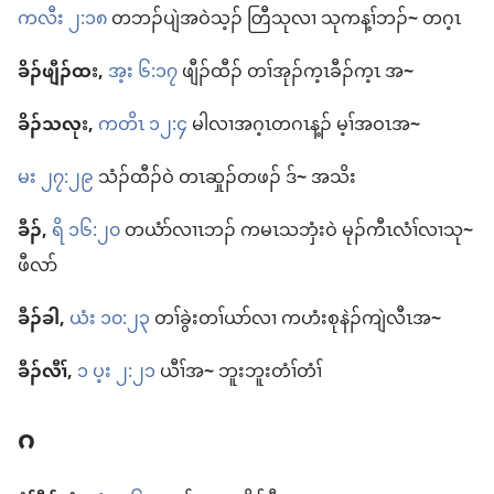
ကလီး ၂:၁၈
တ​ဘၣ်​ပျဲ​အဝဲသ့ၣ်​ တြီ​သု​လၢ သု​က​န့ၢ်ဘၣ်
~
တဂ့ၤ
ခိၣ်​ဖျီၣ်​ထး,
အ့း ၆:၁၇
ဖျီၣ်​ထီၣ်​ တၢ်​အုၣ်က့ၤ​ခီၣ်က့ၤ အ
~
ခိၣ်သလုး,
ကတိၤ ၁၂:၄
မါ​လၢ​အဂ့ၤ​တဂၤ​န့ၣ်​ မ့ၢ်​အဝၤ​အ
~
မး ၂၇:၂၉
သံၣ်​ထီၣ်ဝဲ တၤဆှုၣ်​တဖၣ်​ ဒ်
~
အသိး
ခီၣ်​,
ရိ ၁၆:၂၀
တယံာ်​လၢၤဘၣ်​ က​မၤ​သဘှံး​ဝဲ မုၣ်ကီၤလံၢ်​လၢ​သု
~
ဖီလာ်
ခီၣ်ခါ,
ယံး ၁၀:၂၃
တၢ်ခွဲး​တၢ်ယာ်​လၢ က​ဟံးစု​နဲၣ်ကျဲ​လီၤ​အ
~
ခီၣ်လီၢ်,
၁ ပ့း ၂:၂၁
ယီၢ်​အ
~
ဘူးဘူး​တံၢ်တံၢ်
ဂ