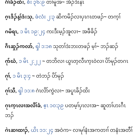
ဂံၢ်​ခီၣ်ထံး,
စံး ၃၆:၉
တၢ်မူ​အ
~
အိၣ်ဒီး​နၤ
ဂ့ၤဒိၣ်​န့ၢ်ဒံး​သု,
ဖံလံး ၂:၃
ဆိကမိၣ်​လၢ​ပှၤဂၤ​တဖၣ်
~
တက့ၢ်
ဂမိရၤ,
၁ မိၤ ၁၉:၂၄
ကး​ဒီး​မ့ၣ်အူ​လၢ
~
အ​ဖီခိၣ်
ဂီၤ​ဆှုၣ်ကလာ်,
ၡါ ၁:၁၈
သု​တၢ်​ဒဲးဘး​တဖၣ်​ မ့ၢ်
~
ဘၣ်ဆၣ်
ဂုာ်ဃံ,
၁ မိၤ ၂:၂၂
~
တ​ဘိ​လၢ ယွၤ​တ့​လီၤ​က့ၤ​ဝဲ​လၢ ပိာ်မုၣ်​တဂၤ
ဂုၢ်,
၁ မိၤ ၃:၄
~
တဲ​ဘၣ်​ ပိာ်မုၣ်
ဂုၢ်သီ,
ၡါ ၁၁:၈
ဂဲၤ​လိာ်ကွဲ​လၢ
~
အ​ပူၤ​ခိၣ်ထိး
ဂုၤက့ၤ​လၢ​အလီၢ်​ခံ,
ဧ့ၤ ၁၀:၃၉
ပ​တမ့ၢ်​ပှၤလၢ​အ
~
ဆူ​တၢ်​ဟးဂီၤ​
ဘၣ်
ဂဲၤ​ဆၢထၢၣ်,
ယိၤ ၁၁:၂၄
အ​ဝဲ​က
~
လၢ​မုၢ်နံၤ​အ​ကတၢၢ် တနံၤ​အ​တီၢ်