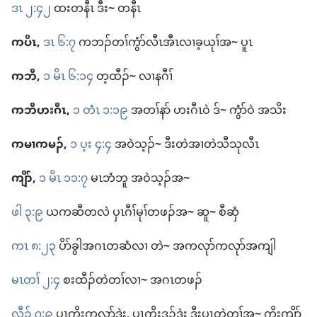
ဒၤ ၂:၄၂
ထး​တနီၤ ဒီး
~
တနီၤ
ကပိၤ,
ဒၤ ၆:၇
က​ဘၣ်​တၢ်​ကွံာ်​လီၤ​အီၤ​လၢ​ခ့ယုၢ်​အ
~
ပူၤ
ကဘီ,
၁ မိၤ ၆:၁၄
တ့ထီၣ်
~
လၢ​နဂီၢ်
ကဘီ​ဟးဂီၤ,
၁ တံၤ ၁:၁၉
အ​တၢ်နာ် ဟးဂီၤ​ဝဲ ဒ်
~
ကွံာ်ဝဲ အသိး
ကမၢ​ကမၣ်,
၁ ပ့း ၄:၄
အဝဲသ့ၣ်
~
ဒီး​တဲ​အၢ​တဲ​သီ​သု​လီၤ
ကျိာ်,
၁ မိၤ ၁၁:၇
မၤ​ဘံဘူ အဝဲသ့ၣ်​အ
~
ဖါ ၃:၉
ယ​က​ဆီတလဲ ပှၤ​ဂီၢ်မုၢ်​တဖၣ်​အ
~
ဆူ
~
စီဆှံ
ကၤ ၈:၂၃
ပိာ်ခွါ​အဂၤ​တဆံ​လၢ တဲ
~
အ​ကလုာ်​ကလုာ်​အ​ကျါ
မၤတၢ် ၂:၄
စးထီၣ်​တဲ​တၢ်​လၢ
~
အဂၤ​တဖၣ်
လီၣ်​ ၇:၉
ပှၤ​ကိး​ကလုာ်​ဒဲး, ပှၤ​ကိးဒူၣ်​ဒဲး ဒီး​ပှၤ​တဲ​တၢ်​အ
~
ကိး​ကျိာ်​