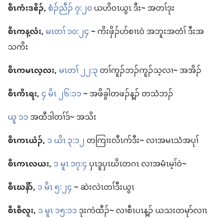
စီၤ​ကံးဒဧိၣ်,
စံၣ်​ညီၣ်​ ၇:၂၀
ယဟိဝၤ​ယွၤ ဒီး
~
အ​တၢ်ဒုး
စီၤ​ကန့လံး,
မၤတၢ် ၁၀:၂၄
~
ကိးဖှိၣ်​ပာ်စၢၤ​ဝဲ အဘူး​အတံၢ် ဒီး​အ​
သကိး
စီၤ​ကမၤလ့လး,
မၤတၢ် ၂၂:၃
တၢ်​ကူၣ်​ဘၣ်​ကူၣ်သ့​လၢ
~
အ​အိၣ်
စီၤ​ကိၤရး,
၄ မိၤ ၂၆:၁၁
~
အ​ဖိခွါ​တဖၣ်​န့ၣ်​ တ​သံ​ဘၣ်
ယူ ၁၁
အ​ထီဒါ​တၢ်​ဒ်
~
အသိး
စီၤ​ကၤယံၣ်,
၁ ယိၤ ၃:၁၂
တ​ကြၢး​လီၤဂာ်​ဒီး
~
လၢ​အ​မၤသံ​အပုၢ်
စီၤ​ကၤလယး,
၁ မူၤ ၁၇:၄
ပှၤဒူ​ပှၤဃိၤ​တဂၤ လၢ​အ​မံၤ​မ့ၢ်ဝဲ
~
စီၤ​ဃနိာ်,
၁ မိၤ ၅:၂၄
~
ဆဲး​လဲၤ​တၢ်​ဒီး​ယွၤ
စီၤ​စီလူး,
၁ မူၤ ၁၅:၁၁
ဒုး​ကဲထီၣ်
~
လၢ​စီၤပၤ​န့ၣ်​ ယ​သး​တ​မုာ်​လၢၤ