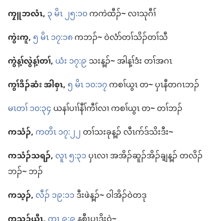
ကၠူဘလံၤ,
၃ မိၤ ၂၅:၁၀
က​ကဲထီၣ်
~
လၢ​သုဂီၢ်
ကွဲးကူ,
၅ မိၤ ၁၇:၁၈
က​ဘၣ်
~
​ဝဲ​လံာ်​တၢ်သိၣ်​တၢ်သီ
ကွဲန့ၢ်​လွဲန့ၢ်​တၢ်,
ယံး ၁၇:၉
သး​န့ၣ်
~
အါန့ၢ်​ဒံး တၢ်​အဂၤ
ကွၢ်ဒိၣ်​ဆံး အါ​စှၤ,
၅ မိၤ ၁၀:၁၇
ကစၢ်​ယွၤ တ
~
ပှၤ​နီ​တဂၤ​ဘၣ်
မၤတၢ် ၁၀:၃၄
ယ​နၢ်ပၢၢ်​နီၢ်ကီၢ်​လၢ ကစၢ်​ယွၤ တ
~
တၢ်ဘၣ်
ကသံၣ်,
ကတိၤ ၁၇:၂၂
တၢ်​သးခု​န့ၣ်​ လီၤဂာ်​ဒ်သိး​ဒီး
~
ကသံၣ်​သရၣ်,
လူၤ ၅:၃၁
ပှၤလၢ အ​အိၣ်ဆူၣ်​အိၣ်ချ့​န့ၣ်​ တလိၣ်​
ဘၣ်
~
ဘၣ်
ကသ့ၣ်,
လီၣ်​ ၁၉:၁၁
ဒီး​ဖဲန့ၣ်
~
ဝါ​အိၣ်​ဝဲ​တဒု
ကသ့ၣ်​ယီၤ,
ကၤ ၉:၉
န​စီၤပၤ​ဒိးဝဲ
~