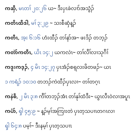
ကဆှီ,
မၤတၢ် ၂၀:၂၆
ယ
~
ဒီး​ပှၤ​ခဲလၢာ်​အသွံၣ်
ကတိၤ​ထီဒါ,
မၢ် ၃:၂၉
~
သးစီဆှံ​န့ၣ်
ကတီၤ,
အ့း ၆:၁၆
ဟံးထီၣ်​ တၢ်နာ်​အ
~
ဖးဒိၣ်​ တ​ဘ့ၣ်
ကတဲာ်​ကတီၤ,
ယိၤ ၁၄:၂
ယ​က​လဲၤ
~
တၢ်လီၢ်​လၢ​သုဂီၢ်
ကဒူး​ကဒ့ၣ်,
၄ မိၤ ၁၄:၂၇
ပှၤ​အံၣ်စရ့လး​ဖိ​တဖၣ်
~
ယၤ
၁ ကရံၣ်​ ၁၀:၁၀
တ​ဘၣ်​ကဲထီၣ်​ပှၤလၢ
~
တၢ်​တဂ့ၤ
ကနဲစီ,
၂ မိၤ ၃:၈
ကီၢ်​တ​ဘ့ၣ်​အံၤ တၢ်နုၢ်ထံ​ဒီး
~
ယွၤ​လီၤ​ဝဲ​လၢ​အ​ပူၤ
ကပံာ်,
ၡါ ၄၅:၉
~
န့ၣ်​မ့ၢ်​အကြၢး​တဲ ပှၤ​တ့​သပၢၤ​တဂၤ​လၢ
ၡါ ၆၄:၈
ပ​မ့ၢ်
~
ဒီး​န​မ့ၢ် ပှၤ​တ့​သပၢၤ