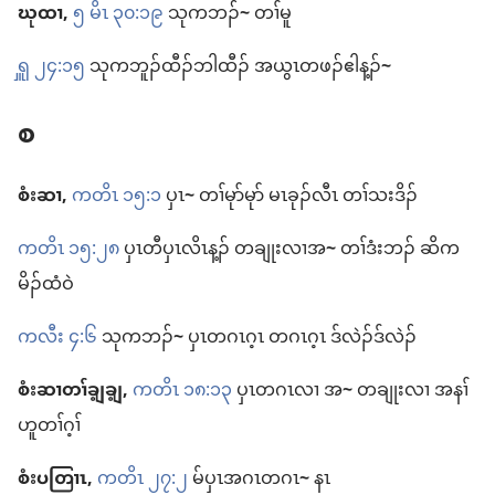
ဃုထၢ,
၅ မိၤ ၃၀:၁၉
သု​က​ဘၣ်
~
တၢ်မူ
ၡူ ၂၄:၁၅
သု​က​ဘူၣ်ထီၣ်​ဘါထီၣ်​ အ​ယွၤ​တဖၣ်​ဧါ​န့ၣ်
~
စ
စံးဆၢ,
ကတိၤ ၁၅:၁
ပှၤ
~
တၢ်​မုာ်မုာ် မၤ​ခုၣ်လီၤ တၢ်​သးဒိၣ်
ကတိၤ ၁၅:၂၈
ပှၤတီ​ပှၤလိၤ​န့ၣ်​ တချုး​လၢ​အ
~
တၢ်​ဒံးဘၣ်​ ဆိက
မိၣ်​ထံ​ဝဲ
ကလီး ၄:၆
သု​က​ဘၣ်
~
ပှၤ​တဂၤ​ဂ့ၤ တဂၤ​ဂ့ၤ ဒ်လဲၣ်​ဒ်လဲၣ်
စံးဆၢ​တၢ်​ချ့ချ့,
ကတိၤ ၁၈:၁၃
ပှၤ​တဂၤ​လၢ အ
~
တချုး​လၢ အ​နၢ်
ဟူ​တၢ်ဂ့ၢ်
စံးပတြၢၤ,
ကတိၤ ၂၇:၂
မ်​ပှၤ​အဂၤ​တဂၤ
~
နၤ