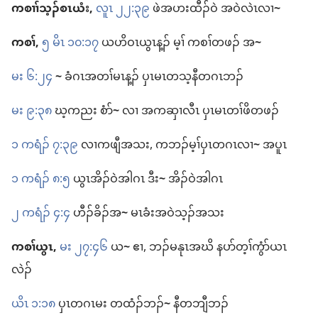
ကစၢၢ်​သ့ၣ်စၤယံး,
လူၤ ၂၂:၃၉
ဖဲ​အ​ဟးထီၣ်​ဝဲ အ​ဝဲ​လဲၤ​လၢ
~
ကစၢ်,
၅ မိၤ ၁၀:၁၇
ယဟိဝၤ​ယွၤ​န့ၣ်​ မ့ၢ် ကစၢ်​တဖၣ်​ အ
~
မး ၆:၂၄
~
ခံဂၤ​အ​တၢ်မၤ​န့ၣ်​ ပှၤ​မၤ​တ​သ့​နီ​တဂၤ​ဘၣ်
မး ၉:၃၈
ဃ့ကညး စံာ်
~
လၢ အ​က​ဆှၢလီၤ ပှၤ​မၤတၢ်​ဖိ​တဖၣ်
၁ ကရံၣ်​ ၇:၃၉
လၢ​က​ဖျီအသး, က​ဘၣ်​မ့ၢ်​ပှၤ​တဂၤ​လၢ
~
အ​ပူၤ
၁ ကရံၣ်​ ၈:၅
ယွၤ​အိၣ်​ဝဲ​အါဂၤ ဒီး
~
အိၣ်​ဝဲ​အါဂၤ
၂ ကရံၣ်​ ၄:၄
ဟီၣ်ခိၣ်​အ
~
မၤ​ခံး​အဝဲသ့ၣ်​အသး
ကစၢ်​ယွၤ,
မး ၂၇:၄၆
ယ
~
ဧၢ, ​ဘၣ်​မနုၤ​အဃိ န​ပာ်တ့ၢ်​ကွံာ်​ယၤ​
လဲၣ်
ယိၤ ၁:၁၈
ပှၤ​တဂၤ​မး တထံၣ်​ဘၣ်
~
နီတဘျီ​ဘၣ်