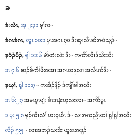
ခ
ခံးလီၤ,
အ့ ၂:၃၁
မုၢ်​က
~
ခံဂၤ​ခံဂၤ,
လူၤ ၁၀:၁
ပှၤ​အဂၤ ၇၀ ဒီး​ဆှၢ​လီၤ​ဆိ​အဝဲသ့ၣ်
~
ခ့စံၣ်ပိၣ်,
ၡါ ၁၁:၆
မဲာ်တဲးလဲး ဒီး
~
က​ကိာ်​လီၤ​ဒ်သိး​သိး
ဒၤ ၇:၆
ဆၣ်ဖိ​ကီၢ်ဖိ​အအၢ အဂၤ​တဒု​လၢ အ​လီၤဂာ်​ဒီး
~
ခ့ယုၢ်,
ၡါ ၁၁:၇
~
က​အီၣ်​နီၣ်​ ဒ်​ကျီၢ်​ဖါ​အသိး
ဒၤ ၆:၂၇
အ​မၤ​ပူၤဖျဲး စီၤ​ဒၤနံးယ့လး​လၢ
~
အ​ကိာ်​ပူၤ
၁ ပ့း ၅:၈
မုၣ်ကီၤလံၢ် ဟး​ဝ့ၤဝီၤ ဒ်
~
လၢ​အ​ကညီၤ​တၢ် ရုၢ်ရုၢ်​အသိး
လီၣ်​ ၅:၅
~
လၢ​အ​ဘၣ်ဃး​ဒီး ယူဒၤ​အဒူၣ်