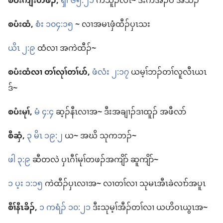
စပံး​ကျီး​တဖၣ်,
ၡါ ၆၅:၂၁
က​သူၣ်​လီၤ
~
ဒီး​က​အီၣ်​ဝဲ အသၣ်
စပံးထံ,
စံး ၁၀၄:၁၅
~
လၢ​အ​မၤ​ဖှံထီၣ်​ပှၤသး
ယိၤ ၂:၉
ထံ​လၢ အ​ကဲထီၣ်
~
စပံးထံ​လၢ တၢ်လုၢ်​တၢ်ပာ်,
ဖံလံး ၂:၁၇
ယ​မ့ၢ်​ဘၣ်​တၢ်​လူ​လီၤ​ယၤ
ဒ်
~
စပံးမုၢ်,
မံ ၄:၄
ဆ့ၣ်နီၤ​လၢ​အ
~
ဒီး​အ​ချၢၣ်ဒၢ​ထူၣ်​ အ​ဖီလာ်
စီဆှံ,
၃ မိၤ ၁၉:၂
ယ
~
အဃိ သု​က​ဘၣ်
~
ဖါ ၃:၉
ဆီတလဲ ပှၤ​ဂီၢ်မုၢ်​တဖၣ်​အကျိာ် ဆူ​ကျိာ်
~
၁ ပ့း ၁:၁၅
ကဲထီၣ်​ပှၤလၢ​အ
~
လၢ​တၢ်​လၢ သု​မၤ​အီၤ​ခဲလၢာ်​အ​ပူၤ
စီၢ်နီၤခိၣ်,
၁ ကရံၣ်​ ၁၀:၂၁
ဒီး​သု​မ့ၢ်​အီၣ်တၢ်​လၢ ယဟိဝၤ​ယွၤ​အ
~