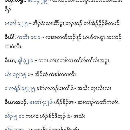
စီၤ​ပ့းတရူး,
မး ၁၄:၂၉
~
ဟးထီၣ်​လၢ​ကဘီ​ပူၤ ဒီး​ဟး​ဝဲ​လၢ​ထံဖံး
ခိၣ်
မၤတၢ် ၁၂:၅
~
အိၣ်ဒံး​လၢ​ဃိာ်ပူၤ ဘၣ်ဆၣ်​ တၢ်​အိၣ်ဖှိၣ်​ဖိ​တဖၣ်
စီၤပီၢ်,
ကတိၤ ၁၁:၁
~
လၢ​အ​တတီ​ဘၣ်​န့ၣ်​ ယဟိဝၤ​ယွၤ သး​ဘၣ်
အၢ​ဝဲ​လီၤ
စီၤပၤ,
ၡါ ၃၂:၁
~
တဂၤ က​ပၢတၢ်​လၢ တၢ်တီ​တၢ်လိၤ​အ​ပူၤ
ယိၤ ၁၉:၁၅
ပ
~
အိၣ်​ထဲ ကဲစၢ်​တဂၤ​လီၤ
၁ ကရံၣ်​ ၁၅:၂၅
ခရံာ်​က​ဘၣ်​ပၢတၢ် ဒ်
~
အသိး တုၤ​လီၤ​လၢ
စီၤပၤ​တဖၣ်,
မၤတၢ် ၄:၂၆
ဟီၣ်ခိၣ်​အ
~
ဆၢထၢၣ်​ကတဲာ်​ကတီၤ
လီၣ်​ ၅:၁၀
က​ပၢဝဲ ဟီၣ်ခိၣ်​ဒီဘ့ၣ်​ ဒ်
~
အသိး