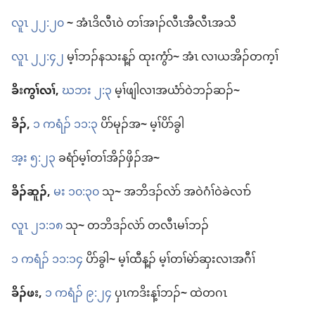
လူၤ ၂၂:၂၀
~
အံၤ​ဒိ​လီၤ​ဝဲ တၢ်အၢၣ်​လီၤ​အီ​လီၤ​အသီ
လူၤ ၂၂:၄၂
မ့ၢ်​ဘၣ်​န​သး​န့ၣ်​ ထုးကွံာ်
~
အံၤ လၢ​ယ​အိၣ်​တက့ၢ်
ခိး​ကွၢ်လၢ်,
ဃဘး ၂:၃
မ့ၢ်​ဖျါ​လၢ​အယံာ်​ဝဲ​ဘၣ်ဆၣ်
~
ခိၣ်,
၁ ကရံၣ်​ ၁၁:၃
ပိာ်မုၣ်​အ
~
မ့ၢ်​ပိာ်ခွါ
အ့း ၅:၂၃
ခရံာ်​မ့ၢ်​တၢ်​အိၣ်ဖှိၣ်​အ
~
ခိၣ်ဆူၣ်,
မး ၁၀:၃၀
သု
~
အ​ဘိ​ဒၣ်လဲာ် အ​ဝဲ​ဂံၢ်​ဝဲ​ခဲလၢာ်
လူၤ ၂၁:၁၈
သု
~
တ​ဘိ​ဒၣ်လဲာ် တ​လီၤမၢ်​ဘၣ်
၁ ကရံၣ်​ ၁၁:၁၄
ပိာ်ခွါ
~
မ့ၢ်​ထီ​န့ၣ်​ မ့ၢ်​တၢ်​မဲာ်ဆှး​လၢ​အဂီၢ်
ခိၣ်ဖး,
၁ ကရံၣ်​ ၉:၂၄
ပှၤ​က​ဒိးန့ၢ်​ဘၣ်
~
ထဲ​တဂၤ