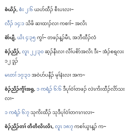
စံယိၣ်,
စံး ၂:၆
ယ​ပာ်ထီၣ်​ စီၤပၤ​လၢ
~
လီၣ်​ ၁၄:၁
သိဖိ ဆၢထၢၣ်​လၢ ကစၢၢ်
~
အလိၤ
စံာ်ပျီ,
ယိၤ ၄:၃၅
ကွၢ်
~
တဖၣ်​န့ၣ်​မီၤ, အဘီ​ထီၣ်လံ
စံၣ်ညီၣ်,
လူၤ ၂၂:၃၀
ဆ့ၣ်နီၤ​လၢ လီၢ်ပစိာ်​အလိၤ ဒီး
~
အံၣ်စရ့လး
၁၂ ဒူၣ်
မၤတၢ် ၁၇:၃၁
အ​ဝဲ​ပာ်​ပနီၣ်​ မုၢ်နံၤ​လၢ အ​က
~
စံၣ်ညီၣ်​ကွီၢ်​အ​ရူ,
၁ ကရံၣ်​ ၆:၆
ဒီပုၢ်ဝဲၢ်​တဖၣ်​ လဲၤ​ကိးထီၣ်​လိာ်သး​
လၢ
~
၁ ကရံၣ်​ ၆:၇
သု​ကိးထီၣ်​ သု​ဒီပုၢ်ဝဲၢ်​တဂၤ​ဂၤ​လၢ
~
စံၣ်ညီၣ်​တၢ် တီတီ​လိၤလိၤ,
လူၤ ၁၈:၇
ကစၢ်​ယွၤ​န့ၣ်​ က
~