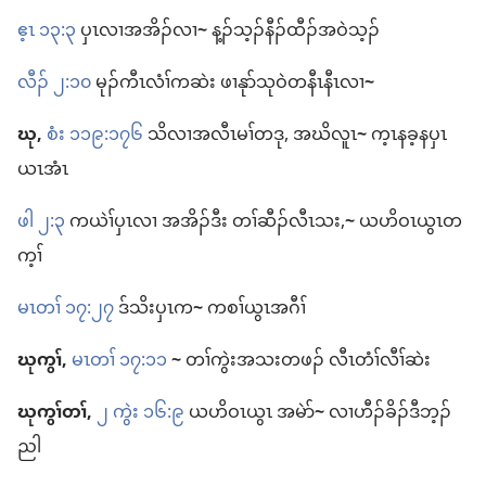
ဧ့ၤ ၁၃:၃
ပှၤလၢ​အ​အိၣ်​လၢ
~
န့ၣ်​သ့ၣ်နီၣ်​ထီၣ်​အဝဲသ့ၣ်
လီၣ်​ ၂:၁၀
မုၣ်ကီၤလံၢ်​က​ဆဲး ဖၢနုာ်​သု​ဝဲ​တနီၤနီၤ​လၢ
~
ဃု,
စံး ၁၁၉:၁၇၆
သိ​လၢ​အ​လီၤမၢ်​တဒု, အဃိ​လူၤ
~
က့ၤ​နခ့​နပှၤ
ယၤ​အံၤ
ဖါ ၂:၃
ကယဲၢ်​ပှၤလၢ အ​အိၣ်ဒီး တၢ်​ဆီၣ်​လီၤ​သး,
~
ယဟိဝၤ​ယွၤ​တ
က့ၢ်
မၤတၢ် ၁၇:၂၇
ဒ်သိး​ပှၤ​က
~
ကစၢ်​ယွၤ​အဂီၢ်
ဃုကွၢ်,
မၤတၢ် ၁၇:၁၁
~
တၢ်ကွဲး​အသး​တဖၣ်​ လီၤတံၢ်​လီၢ်​ဆဲး
ဃုကွၢ်​တၢ်,
၂ ကွဲး ၁၆:၉
ယဟိဝၤ​ယွၤ အမဲာ်
~
လၢ​ဟီၣ်ခိၣ်​ဒီဘ့ၣ်​
ညါ