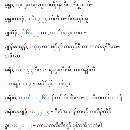
ခ့ရူာ်,
ဃ့း ၂၈:၁၄
ဃုထၢ​ထီၣ်​နၤ ဒီး​ယ​ဒိးဖှူ​နၤ ဒ်
~
ခ့ရူာ်​တဖၣ်,
၁ မိၤ ၃:၂၄
ပာ်​လီၤ​ဝဲ
~
ဒီး​နး​မ့ၣ်အူ
ချ့​ထီၣ်,
ၡါ ၆၀:၂၂
ယၤ, ယဟိဝၤ​ယွၤ က​မၤ
~
ချၢၣ်ဒၢ​ထူၣ်,
မံ ၄:၄
တဂၤ​စုာ်စုာ် က​ဆ့ၣ်နီၤ​လၢ အ​စပံးမုၢ်​ဒီး​အ
~
အ​ဖီလာ်
ခရံာ်,
ယိၤ ၁၇:၃
ဒီး
~
လၢ​န​ဆှၢ​လီၤ​အီၤ တဂၤ​န့ၣ်​လီၤ
၁ ကရံၣ်​ ၁၁:၃
~
အခိၣ်​မ့ၢ် ကစၢ်​ယွၤ
ခရံာ်ဖိ,
မၤတၢ် ၁၁:၂၆
​ဘၣ်​တၢ်​ကိး​အီၤ​လၢ
~
အဆိ​ကတၢၢ် တဘျီ
ခရံာ်​အဘျၣ်,
မး ၂၄:၂၄
~
ဒီး​ဝံ​အဘျၣ်​တဖၣ်​ ကအိၣ်​ထီၣ်
ခွး,
မး ၂၀:၂၂
~
လၢ​ယ​က​အီ​အီၤ​န့ၣ်​ မ့ၢ်​သု​အီ​က​ကဲ​ဧါ