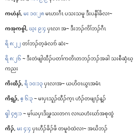
ကဟဲနၢ်,
မး ၁၀:၂၈
မၤ​ဟးဂီၤ ပ​သးသမူ ဒီး​ပ​နီၢ်ခိ​လၢ
~
ကအု​ကစွါ,
ဃ့း ၉:၄
ပှၤလၢ အ
~
ဒီး​ဘၣ်​ကိၢ်​ဘၣ်​ဂီၤ
ရိ ၈:၂၂
တၢ်​ဘၣ်​တ့​ခဲလၢာ် ဆဲး
~
ရိ ၈:၂၆
~
ဒီး​တဲဖျါ​ထီၣ်​ပ​တၢ်​ကတိၤ​တ​ဘၣ်​ဘၣ်​အခါ သးစီဆှံ​ဃ့
ကညး
ကိးထီၣ်,
ရိ ၁၀:၁၃
ပှၤလၢ​အ
~
ယဟိဝၤ​ယွၤ​အ​မံၤ
ကိရ့ၣ်,
ဧ့ ၆:၃
~
မၢ​ပှၤ​သူၣ်ထီၣ်​က့ၤ ဟံၣ်​တ​ဖျၢၣ်​န့ၣ်
ၡါ ၄၅:၁
~
မ့ၢ်​ယပှၤ​ဒိးဖှူ​သး​တဂၤ လၢ​ယ​ဟံးဃာ်​အ​စုထွဲ
ကိၣ်,
မး ၄:၄
ပှၤ​ဟီၣ်ခိၣ်​ဖိ တ​မူ​ဝဲ​ထဲ​လၢ
~
အဃိ​ဘၣ်