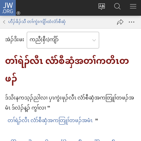
JW.ORG
နုာ်
ဆီ
ဃု
ပာ်​
လီၤ
တ
JW.ORG
ဖျါ​​
ဟီၣ်ခိၣ်သီ တၢ်ကွဲးကျိာ်ထံလံာ်စီဆှံ
အိး
လဲ
ME
ထီၣ်
အဲၣ်​ဒိး​ဖး
လၢ
လၢ
ကျိာ်
အ
တၢ်ရဲၣ်လီၤ လံာ်စီဆှံအတၢ်ကတိၤတ
လၢ
သီ
န
ဖၣ်
တ
အဲၣ်
ဘ့ၣ်
ဒိး
ဒ်သိး​န​က​သ့ၣ်ညါ​လၢ ပှၤကွဲးဖုၣ်လီၤ လံာ်စီဆှံ​အကတြူၢ်တဖၣ်​အ
ကွၢ်
မံၤ ဒ်လဲၣ်န့ၣ် ကွၢ်​လၢ “
တၢ်ရဲၣ်လီၤ လံာ်စီဆှံ​အကတြူၢ်တဖၣ်​အမံၤ
”