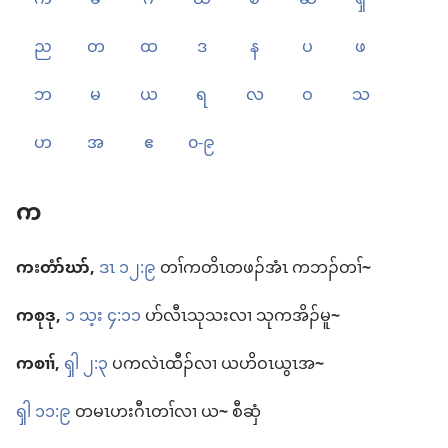
က
ခ
ဂ
ဃ
စ
ဆ
ၡ
ည
တ
ထ
ဒ
န
ပ
ဖ
ဘ
မ
ယ
ရ
လ
ဝ
သ
ဟ
အ
ဧ
၀-၉
က
ကးတံာ်​ဃာ်,
ဒၤ ၁၂:၉
တၢ်​ကတိၤ​တဖၣ်​အံၤ က​ဘၣ်​တၢ်
~
ကစုဒု,
၁ သ့း ၄:၁၁
ပာ်​လီၤ​သု​သး​လၢ သု​က​အိၣ်မူ
~
ကစၢၢ်,
ၡါ ၂:၃
ပ​က​လဲၤထီၣ်​လၢ ယဟိဝၤ​ယွၤ​အ
~
ၡါ ၁၁:၉
တ​မၤ​ဟးဂီၤ​တၢ်​လၢ ယ
~
စီဆှံ