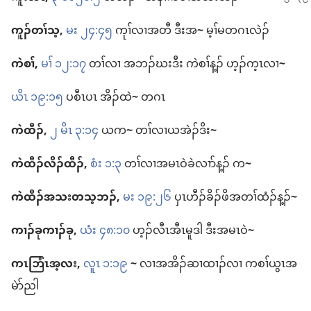
ကူၣ်တၢ်​သ့,
မး ၂၄:၄၅
ကုၢ်​လၢ​အတီ ဒီး​အ
~
မ့ၢ်​မ​တဂၤ​လဲၣ်
ကဲစၢ်,
မၢ် ၁၂:၁၇
တၢ်​လၢ အ​ဘၣ်ဃး​ဒီး ကဲစၢ်​န့ၣ်​ ဟ့ၣ်က့ၤ​လၢ
~
ယိၤ ၁၉:၁၅
ပ​စီၤပၤ အိၣ်​ထဲ
~
တဂၤ
ကဲထီၣ်,
၂ မိၤ ၃:၁၄
ယ​က
~
တၢ်​လၢ​ယ​အဲၣ်ဒိး
~
ကဲထီၣ်​လိၣ်ထီၣ်,
စံး ၁:၃
တၢ်​လၢ​အ​မၤ​ဝဲ​ခဲလၢာ်​န့ၣ်​ က
~
ကဲထီၣ်​အသး​တ​သ့​ဘၣ်,
မး ၁၉:၂၆
ပှၤ​ဟီၣ်ခိၣ်​ဖိ​အ​တၢ်​ထံၣ်​န့ၣ်
~
ကၢၣ်​ခု​ကၢၣ်​ခု,
ယံး ၄၈:၁၀
ဟ့ၣ်​လီၤ​အီၤ​မူဒါ ဒီး​အ​မၤဝဲ
~
ကၤဘြံၤအ့လး,
လူၤ ၁:၁၉
~
လၢ​အ​အိၣ်​ဆၢထၢၣ်​လၢ ကစၢ်​ယွၤ​အ​
မဲာ်ညါ