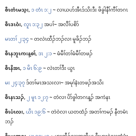
စီၤ​တံၤမသ့း,
၁ တံၤ ၁:၂
~
လၢ​ယ​ပာ်​အီၤ​ဒ်သိး​ဒီး ဖိခွါ​နီၢ်ကီၢ်​တဂၤ
စီၤ​ဒၤဝံး,
လူၤ ၁:၃၂
အပၢ်
~
အလီၢ်​ပစိာ်
မၤတၢ် ၂:၃၄
~
တ​လဲၤထီၣ်​ဘၣ်​လၢ မူခိၣ်​ဘၣ်
စီၤ​နဘူၤကးန့စၢ်,
ဒၤ ၂:၁
~
မံမီၢ်​တၢ်​မံမီၢ်​တဖၣ်
စီၤ​နိအၤ,
၁ မိၤ ၆:၉
~
လဲၤ​တၢ်​ဒီး ယွၤ
မး ၂၄:၃၇
ဒ်​တၢ်မၤ​အသး​လၢ
~
အမုၢ်နံၤ​တဖၣ်​အသိး
စီၤ​နၤသၣ်,
၂ မူၤ ၁၂:၇
~
တဲ​လၢ ပိာ်ခွါ​တဂၤ​န့ၣ်​ အ​ကဲ​နၤ
စီၤ​ပံၤလး,
ယိၤ ၁၉:၆
~
တဲ​ဝဲ​လၢ ယ​တထံၣ်​ အ​တၢ်​ကမၣ်​ နီတမံၤ​
ဘၣ်