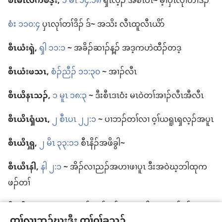
စီၤ​မၤလကံစဒ့း,
၁ မိၤ ၁၄:၁၈
ၡၤလ့ၣ်​ အ​စီၤပၤ
~
မ့ၢ်​ပှၤ​လုၢ်တၢ်​ဒိၣ်
စံး ၁၁၀:၄
ပှၤ​လုၢ်တၢ်​ဒိၣ်​ ဒ်
~
အသိး လီၤထူ​လီၤယိာ်
စီၤ​ယံးၡဲ,
ၡါ ၁၁:၁
~
အ​ခိၣ်ဆၢၣ်​န့ၣ်​ အဒ့​က​ဟဲထီၣ်​တ​ဒ့
စီၤ​ယံးဖသၤ,
စံၣ်​ညီၣ်​ ၁၁:၃၀
~
အၢၣ်လီၤ
စီၤ​ယိနၤသၣ်,
၁ မူၤ ၁၈:၃
~
ဒီး​စီၤ​ဒၤဝံး မၤ​ဝဲ​တၢ်အၢၣ်​လီၤ​အီလီၤ
စီၤ​ယိၤၡံယၤ,
၂ စီၤပၤ ၂၂:၁
~
ပၢ​ဘၣ်​တၢ်​လၢ ဝ့ၢ်​ယရူၤၡလ့ၣ်​အ​ပူၤ
စီၤ​ယိၤၡူ,
၂ မိၤ ၃၃:၁၁
စီၤနိၣ်​အ​ဖိခွါ
~
စီၤ​ယိၤနါ,
နါ ၂:၁
~
အိၣ်​လၢ​ညၣ်​အ​ဟၢဖၢ​ပူၤ ဒီး​အ​ဝဲ​ဃ့​ဘါ​ထုက
ဖၣ်​တၢ်
စီၤ​ယိၤဘး,
ဘး ၁:၉
~
မ့ၢ်​တ​န့ၢ်ဘၣ်​ အဘျုး​နီတမံၤ​ဘၣ်​န့ၣ်
တၢ်လၢဘၣ်ဃးဒီး တၢ်ဂ့ၢ်ခူသူၣ်