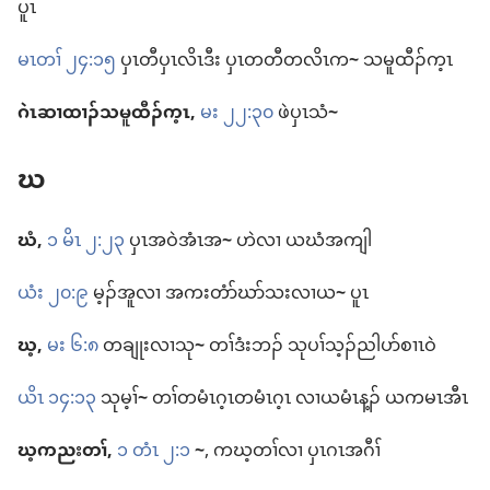
ပူၤ
မၤတၢ် ၂၄:၁၅
ပှၤတီ​ပှၤလိၤ​ဒီး ပှၤ​တတီ​တလိၤ​က
~
သမူထီၣ်​က့ၤ
ဂဲၤ​ဆၢထၢၣ်​သမူထီၣ်​က့ၤ,
မး ၂၂:၃၀
ဖဲ​ပှၤသံ
~
ဃ
ဃံ,
၁ မိၤ ၂:၂၃
ပှၤ​အ​ဝဲ​အံၤ​အ
~
ဟဲ​လၢ ယ​ဃံ​အ​ကျါ
ယံး ၂၀:၉
မ့ၣ်အူ​လၢ အ​ကးတံာ်​ဃာ်​သး​လၢ​ယ
~
ပူၤ
ဃ့,
မး ၆:၈
တချုး​လၢ​သု
~
တၢ်​ဒံးဘၣ်​ သု​ပၢ်​သ့ၣ်ညါ​ပာ်စၢၤ​ဝဲ
ယိၤ ၁၄:၁၃
သု​မ့ၢ်
~
တၢ်​တ​မံၤဂ့ၤ​တ​မံၤဂ့ၤ လၢ​ယ​မံၤ​န့ၣ်​ ယ​က​မၤ​အီၤ
ဃ့ကညး​တၢ်,
၁ တံၤ ၂:၁
~
, က​ဃ့​တၢ်​လၢ ပှၤဂၤ​အဂီၢ်