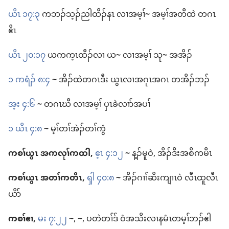
ယိၤ ၁၇:၃
က​ဘၣ်​သ့ၣ်ညါ​ထီၣ်​နၤ လၢ​အမ့ၢ်
~
အမ့ၢ်​အတီ​ထဲ တဂၤ​
ဧိၤ
ယိၤ ၂၀:၁၇
ယ​က​က့ၤထီၣ်​လၢ ယ
~
လၢ​အမ့ၢ် သု
~
အ​အိၣ်
၁ ကရံၣ်​ ၈:၄
~
အိၣ်​ထဲ​တဂၤ​ဒီး ယွၤ​လၢ​အဂုၤ​အဂၤ တအိၣ်​ဘၣ်
အ့း ၄:၆
~
တဂၤဃီ လၢ​အမ့ၢ် ပှၤ​ခဲလၢာ်​အပၢ်
၁ ယိၤ ၄:၈
~
မ့ၢ်​တၢ်အဲၣ်​တၢ်ကွံ
ကစၢ်​ယွၤ အ​ကလုၢ်​ကထါ,
ဧ့ၤ ၄:၁၂
~
န့ၣ်​မူ​ဝဲ, အိၣ်ဒီး​အစိကမီၤ
ကစၢ်​ယွၤ အ​တၢ်​ကတိၤ,
ၡါ ၄၀:၈
~
အိၣ်ဂၢၢ်​ဆိးကျၢၤ​ဝဲ လီၤထူ​လီၤ​
ယိာ်
ကစၢ်​ဧၢ,
မး ၇:၂၂
~
,
~
, ပ​တဲ​တၢ်​ဒ် ဝံ​အသိး​လၢ​န​မံၤ​တမ့ၢ်​ဘၣ်​ဧါ