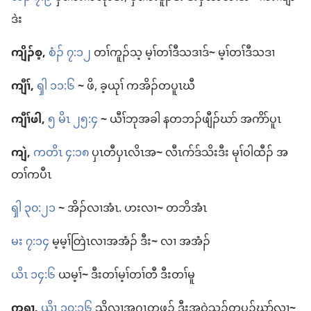
ဒဲး
ကျိၣ်စ့,
စံၣ်​ ၇:၁၂
တၢ်​ကူၣ်သ့ မ့ၢ်​တၢ်​ဒီသဒၢ​ဒ်
~
မ့ၢ်​တၢ်​ဒီသဒၢ
ကျီၢ်,
ၡါ ၁၁:၆
~
ဖိ, ခ့ယုၢ် ကအိၣ်​တပူၤဃီ
ကျီၢ်​ဖါ,
၅ မိၤ ၂၅:၄
~
ယီၢ်​ဘု​အခါ န​တ​ဘၣ်​ဖျီၣ်​ဃာ် အ​ကိာ်​ပူၤ
ကျဲ,
ကတိၤ ၄:၁၈
ပှၤတီ​ပှၤလိၤ​အ
~
လီၤဂာ်​ဒ်သိး​ဒီး မုၢ်ဝါထီၣ်​ အ​
တၢ်​ကပီၤ
ၡါ ၃၀:၂၁
~
အိၣ်​လၢ​အံၤ. ဟး​လၢ
~
တ​ဘိ​အံၤ
မး ၇:၁၄
မ့မ့ၢ်​တြဲၤ​လၢ​အအံၣ်​ ဒီး
~
လၢ အအံၣ်
ယိၤ ၁၄:၆
ယ​မ့ၢ်
~
ဒီး​တၢ်မ့ၢ်​တၢ်တီ ဒီး​တၢ်မူ
ကရၢ,
ယိၤ ၁၀:၁၆
သိ​လၢ​အဂၤ​တဖၣ်​ ဒီး​အဝဲသ့ၣ်​တ​ပၣ်ဃုာ်​လၢ
~