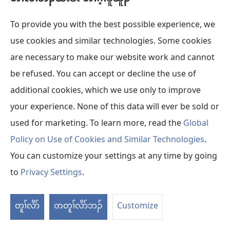
ယၤ ၅:၁၁
သု​နၢ်ဟူ​ဘၣ်
~
အ​တၢ်​တူၢ်န့ၢ်​ခီၣ်ကဲ​အဂ့ၢ်
To provide you with the best possible experience, we
စီၤ​ယိၤသး,
၁ မိၤ ၃၉:၂၃
ယဟိဝၤ​ယွၤ အိၣ်ဒီး
~
use cookies and similar technologies. Some cookies
are necessary to make our website work and cannot
လူၤ ၄:၂၂
ကမၢ​ကမၣ်​ဝဲ ဒီး​တဲ​ဝဲ​လၢ အ​ဝဲ​အံၤ မ့ၢ်
~
အ​ဖိခွါ
be refused. You can accept or decline the use of
စီၤ​ယိၤဟၣ်​ ၁.,
မး ၂၁:၂၅
မ​တဂၤ မၢလီၤ
~
လၢ က​ဒိးဘျၢ​ပှၤဂၤ
additional cookies, which we use only to improve
လၢ​ထံ​လဲၣ်
your experience. None of this data will ever be sold or
used for marketing. To learn more, read the
Global
မၢ် ၁:၉
ယ့ၣ်ၡူး​ဒိးဘျၢ​အသး​လၢ
~
အ​စု​ပူၤ လၢ​ထံကျိ​ယၢ်ဒ့ၣ်​အ​ပူၤ
Policy on Use of Cookies and Similar Technologies
.
စီၤ​ယိၤဟၣ်​ ၂.,
ယိၤ ၁:၄၂
န​မ့ၢ်
~
အ​ဖိခွါ စီၤ​ၡံမိၣ်
You can customize your settings at any time by going
to
Privacy Settings
.
စီၤ​ယိၤဟၣ်​ ၃.,
မး ၄:၂၁
စီၤ​စ့းဘ့းဒဲ အ​ဖိခွါ
~
ကွၢ
စီၤ​ယူဒၤ,
မး ၂၇:၃
~
အ​သူၣ်အုး​သးအုး ဒီး​ဟဲ​စိာ်​က့ၤ စ့​ညၣ်​အ
တၢ
တူၢ်လိာ်
တတူၢ်လိာ်ဘၣ်
Customize
ဘ့ၣ်​ ၃၀
ဂ့ၢ်