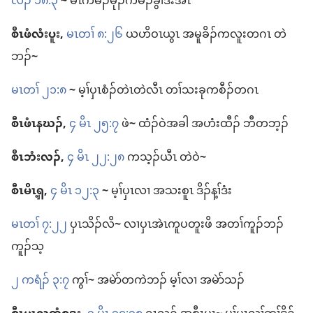
လီၣ်​ ၁၈:၃
~
မၤ​ကမၣ်မုၣ်​ကမၣ်ခွါ​ဒီး​အီၤ
စီၤ​ဖံလံးပူး,
မၤတၢ် ၈:၂၆
ယဟိဝၤ​ယွၤ အ​မူခိၣ်​ကလူး​တဂၤ တဲ​
ဘၣ်
~
မၤတၢ် ၂၁:၈
~
မ့ၢ်​ပှၤ​စံၣ်တဲၤ​တဲလီၤ တၢ်​သးခု​ကစီၣ်​တဂၤ
စီၤ​ဖံၤနဃၣ်,
၄ မိၤ ၂၅:၇
ဖဲ
~
ထံၣ်​ဝဲ​အခါ အ​ဟံးထီၣ်​ ဘီ​တ​ဘ့ၣ်
စီၤ​ဘံးလၣ်,
၄ မိၤ ၂၂:၂၈
ကသ့ၣ်​ယီၤ တဲဝဲ
~
စီၤ​မိၤၡ့,
၄ မိၤ ၁၂:၃
~
မ့ၢ်​ပှၤလၢ အ​သးစူၤ ဒိၣ်န့ၢ်​ဒံး
မၤတၢ် ၇:၂၂
ပှၤ​သိၣ်လိ
~
လၢ​ပှၤ​အဲၤကူပတူး​ဖိ အ​တၢ်​ကူၣ်​ဘၣ်​
ကူၣ်သ့
၂ ကရံၣ်​ ၃:၇
ကွၢ်
~
အမဲာ်​တကဲ​ဘၣ်​ မ့ၢ်​လၢ အ​မဲာ်သၣ်