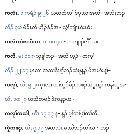
ကလံၤ,
၁ ကရံၣ်​ ၉:၂၆
ယ​တ​ထိတၢ် ဒ်​ပှၤလၢ​အ​ထိ
~
အသိး​ဘၣ်
လီၣ်​ ၇:၁
ဖီၣ်ဃာ် ဟီၣ်ခိၣ်​အ
~
လွံၢ်​ကျိၤ​ဃံးဃံး
ကလံၤထံး​အ​စီၤပၤ,
ဒၤ ၁၁:၄၀
~
က​ဘျၢၣ်​လိာ်သး
ကလီ,
မး ၁၀:၈
သု​န့ၢ်ဘၣ်
~
အဃိ ဟ့ၣ်
~
တက့ၢ်
လီၣ်​ ၂၂:၁၇
ပှၤ​လၢ အဆၢ​ဒိးန့ၢ်​ဘၣ်​ထံမူ​န့ၣ်​ မ်​အ​ဟံးန့ၢ်
~
ကလုၢ်,
ယိၤ ၅:၂၈
ပှၤ​လၢ တၢ်သွၣ်ခိၣ်​တဖၣ်​အ​ပူၤ​န့ၣ်​ က​နၢ်ဟူ​အ
~
ယိၤ ၁၀:၂၇
ယ​သိ​တဖၣ်​ ဒိကနၣ်​ယ
~
ကလုၢ်​ကထါ,
ယိၤ ၁၇:၁၇
န
~
န့ၣ်​ မ့ၢ်​တၢ်မ့ၢ်​တၢ်တီ
ကၠိတဖၣ်,
ယိၤ ၇:၁၅
အ​တ​လဲၤ မၤလိ​ဘၣ်​တၢ်​လၢ
~
ဘၣ်