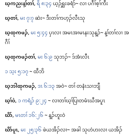
ဃ့ကညး​န့ၢ်​တၢ်,
ရိ ၈:၃၄
ယ့ၣ်ၡူး​ခရံာ်
~
လၢ ပဂီၢ်​စ့ၢ်ကီး
ဃ့​တၢ်,
မး ၇:၇
ဆဲး
~
ဒီး​တၢ်​က​ဟ့ၣ်​လီၤ​သု
ဃ့​ထုကဖၣ်,
မး ၅:၄၄
ပှၤလၢ အ​မၤအၢ​မၤနး​သု​န့ၣ်
~
န့ၢ်​တၢ်​လၢ အ
ဂီၢ်
ဃ့​ထုကဖၣ်​တၢ်,
မး ၆:၉
သု​ဘၣ်
~
ဒ်အံၤ​လီၤ
၁ သ့း ၅:၁၇
~
ထီဘိ
ဃ့​ဘါ​ထုကဖၣ်,
ဒၤ ၆:၁၃
အဝဲ
~
တၢ် တနံၤ​သၢ​ဘျီ
ဃ့ၢ်ဝဲ,
၁ ကရံၣ်​ ၉:၂၄
~
လၢ​တၢ်​ဃ့ၢ်ပြၢ​တမံၤဃီ​အ​ပူၤ
ဃိာ်,
မၤတၢ် ၁၆:၂၆
~
န့ၣ်​ဟူး​ဝဲ
ဃိာ်ပူၤ,
မး ၂၅:၃၆
ဖဲ​ယ​အိၣ်​လၢ
~
အခါ သု​ဟဲဟး​လၢ ယ​အိၣ်