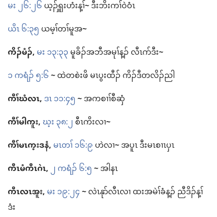
မး ၂၆:၂၆
ယ့ၣ်ၡူး​ဟံးန့ၢ်
~
ဒီး​ဘိးကၢ်​ဝဲ​ဝံၤ
ယိၤ ၆:၃၅
ယ​မ့ၢ်​တၢ်မူ​အ
~
ကိၣ်မံၣ်,
မး ၁၃:၃၃
မူခိၣ်​အဘီ​အမုၢ်​န့ၣ်​ လီၤဂာ်​ဒီး
~
၁ ကရံၣ်​ ၅:၆
~
ထဲ​တစဲးဖိ မၤ​ပွးထီၣ်​ ကိၣ်​ဒီ​တလိၣ်​ညါ
ကီၢ်​ဃံလၤ,
ဒၤ ၁၁:၄၅
~
အ​ကစၢၢ်​စီဆှံ
ကီၢ်မါကူး,
ဃ့း ၃၈:၂
စီၤကိး​လၢ
~
ကီၢ်​မၤက့းဒနံ,
မၤတၢ် ၁၆:၉
ဟဲ​လၢ
~
အ​ပူၤ ဒီး​မၤစၢၤ​ပှၤ
ကီၤ​မံ​ကီၤ​ဂဲၤ,
၂ ကရံၣ်​ ၆:၅
~
အါ​နၤ
ကီၤလၤအူး,
မး ၁၉:၂၄
~
လဲၤနုာ်​လီၤ​လၢ ထး​အမဲၢ်​ခံ​န့ၣ်​ ညီ​ဒိၣ်န့ၢ်​
ဒံး