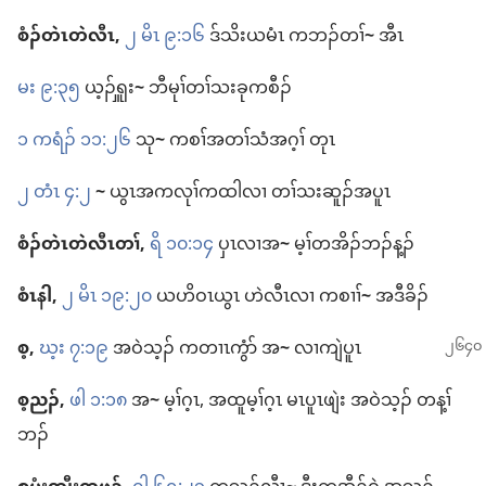
စံၣ်တဲၤ​တဲလီၤ,
၂ မိၤ ၉:၁၆
ဒ်သိး​ယ​မံၤ က​ဘၣ်​တၢ်
~
အီၤ
မး ၉:၃၅
ယ့ၣ်ၡူး
~
ဘီမုၢ်​တၢ်​သးခု​ကစီၣ်
၁ ကရံၣ်​ ၁၁:၂၆
သု
~
ကစၢ်​အ​တၢ်သံ​အဂ့ၢ် တုၤ
၂ တံၤ ၄:၂
~
ယွၤ​အ​ကလုၢ်​ကထါ​လၢ တၢ်​သးဆူၣ်​အ​ပူၤ
စံၣ်တဲၤ​တဲ​လီၤ​တၢ်,
ရိ ၁၀:၁၄
ပှၤလၢ​အ
~
မ့ၢ်​တအိၣ်​ဘၣ်​န့ၣ်
စံၤနါ,
၂ မိၤ ၁၉:၂၀
ယဟိဝၤ​ယွၤ ဟဲ​လီၤ​လၢ ကစၢၢ်
~
အ​ဒီခိၣ်
စ့,
ဃ့း ၇:၁၉
အဝဲသ့ၣ်​ က​တၢၤကွံာ် အ
~
လၢ​ကျဲ​ပူၤ
စ့​ညၣ်,
ဖါ ၁:၁၈
အ
~
မ့ၢ်ဂ့ၤ, အထူ​မ့ၢ်ဂ့ၤ မၤ​ပူၤဖျဲး အဝဲသ့ၣ်​ တ​န့ၢ်
ဘၣ်