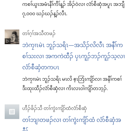
ကစၢ်​ယွၤ​အ​မံၤ​နီၢ်ကီၢ်​န့ၣ်​ အိၣ်ဝဲ​လၢ လံာ်စီဆှံ​အ​ပူၤ အဘျီ
၇,၀၀၀ ဃၣ်ဃၣ်​န့ၣ်​လီၤ.
တၢ်ဂ့ၢ်အသီတဖၣ်
ဘဲကၠၢၤမဲၤ ဘူၣ်သရိၤ—အသိၣ်လိလီၤ အနီၢ်က
စၢ်သးလၢ အကကဲထီၣ်​ ပှၤကူၣ်ဘၣ်ကူၣ်သ့လၢ
လံာ်စီဆှံတကပၤ
ဘဲကၠၢၤမဲၤ ဘူၣ်သရိၤ မၤလိ ဧ့ၤဘြံၤကျိာ်လၢ အနီၢ်ကစၢ်
ဒီးထုးထီၣ်လံာ်စီဆှံလၢ ကိၤလၤဝါကျိာ်တဘ့ၣ်.
ဟီၣ်ခိၣ်သီ တၢ်ကွဲးကျိာ်ထံလံာ်စီဆှံ
တၢ်ဘျၢ​တဖၣ်​လၢ တၢ်​ကွဲးကျိာ်ထံ လံာ်စီဆှံ​အ