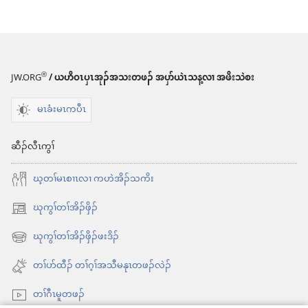
လၢ
တၢ်
ဒီ
လိး
®
JW.ORG
/ ယဟိဝၤပှၤအုၣ်အသးတဖၣ် အပှာ်ယဲၤသန့လၢ အဖိးသဲစး
ဒံၤ
မၤခံးမၤကပီၤ
ကၠံၤ
တၢၤ
ဆီၣ်လီၤကွၢ်
လံာ်
ဃ့တၢ်မၤစၢၤလၢ ကဟဲအိၣ်သကိး
တ
ဖၣ်
ဃုကွၢ်တၢ်အိၣ်ဖှိၣ်
အိး
အ
ထီၣ်
ဃုကွၢ်တၢ်အိၣ်ဖှိၣ်ဖးဒိၣ်
အိး
ဂီၢ်
လၢ
ထီၣ်
တၢ်ပာ်ထီၣ် တၢ်ဂ့ၢ်အသီမနုၤတဖၣ်လဲၣ်
တၢး
အ
လၢ
သီ
ထီ
တၢ်ဂီၤမူတဖၣ်
အ
တ