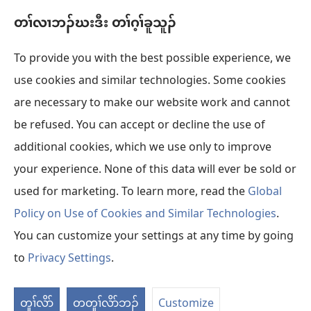
ခိး
သီ
Videos with Audio Descriptions
ဘ့ၣ်
တၢ်လၢဘၣ်ဃးဒီး တၢ်ဂ့ၢ်ခူသူၣ်
တၢ်
တ
ကွၢ်ဃု
ဘ့ၣ်
ဘၣ်
To provide you with the best possible experience, we
ဃး​
use cookies and similar technologies. Some cookies
တၢ်မၤဘူၣ်တဖၣ်
အိး
ဒီး​
are necessary to make our website work and cannot
ထီၣ်
တၢ်
be refused. You can accept or decline the use of
တၢးထီခိးတၢ် ONLINE လံာ်ရိဒၢး
လၢ
အိး
အိၣ်
အ
additional cookies, which we use only to improve
ထီၣ်
®
JW Hub
မူ
သီ
your experience. None of this data will ever be sold or
အိး
လၢ
တ
ဒီး​
ထီၣ်
အ
used for marketing. To learn more, read the
Global
ဘ့ၣ်
တၢ်
လၢ
သီ
Policy on Use of Cookies and Similar Technologies
.
အ
တ
သံ​
You can customize your settings at any time by going
Copyright
© 2026 Watch Tower Bible and Tract Society of Pennsylvania.
သီ
ဘ့ၣ်
န့ၣ်
တၢ်ဘျၢလၢနကသူအဂီၢ်
|
နီၢ်ကစၢ်တၢ်ဂ့ၢ်တၢ်ဘျၢ
|
တၢ်လၢဘၣ်ဃးဒီး တၢ်ဂ့ၢ်ခူ
to
Privacy Settings
.
တ
လံာ်
သူၣ်
ကွၢ
ဘ့ၣ်
စီ
တၢ
တူၢ်လိာ်
တတူၢ်လိာ်ဘၣ်
Customize