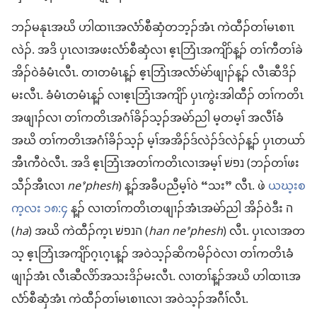
ဘၣ်​မနုၤ​အဃိ ဟါထၢၤ​အ​လံာ်စီဆှံ​တဘ့ၣ်​အံၤ ကဲထီၣ်​တၢ်မၤစၢၤ​
လဲၣ်. အဒိ ပှၤလၢ​အ​ဖး​လံာ်စီဆှံ​လၢ ဧ့ၤဘြံၤ​အကျိာ်​န့ၣ် တၢ်ကီ​တၢ်ခဲ​
အိၣ်ဝဲ​ခံ​မံၤ​လီၤ. တၢ​တမံၤ​န့ၣ် ဧ့ၤဘြံၤ​အ​လံာ်မဲာ်ဖျၢၣ်​န့ၣ် လီၤဆီ​ဒိၣ်
မး​လီၤ. ခံ​မံၤ​တမံၤ​န့ၣ် လၢ​ဧ့ၤဘြံၤ​အကျိာ် ပှၤ​ကွဲး​အါထီၣ် တၢ်ကတိၤ​
အ​ဖျၢၣ်​လၢ တၢ်ကတိၤ​အဂံၢ်​ခိၣ်သ့ၣ်​အမဲာ်​ညါ မ့တမ့ၢ် အလီၢ်​ခံ​
အဃိ တၢ်ကတိၤ​အဂံၢ်​ခိၣ်သ့ၣ် မ့ၢ်​အ​အိၣ်​ဒ်လဲၣ်​ဒ်လဲၣ်​န့ၣ် ပှၤ​တယာ်​
အီၤ​ကီဝဲ​လီၤ. အဒိ ဧ့ၤဘြံၤ​အ​တၢ်ကတိၤ​လၢ​အမ့ၢ် נפשׁ (ဘၣ်​တၢ်ဖး​
သီၣ်​အီၤ​လၢ
ne’phesh
) န့ၣ်​အခီပညီ​မ့ၢ်ဝဲ “သး” လီၤ. ဖဲ
ယဃ့းစ
က့လး ၁၈:၄
န့ၣ် လၢ​တၢ်ကတိၤ​တဖျၢၣ်​အံၤ​အမဲာ်​ညါ အိၣ်ဝဲ​ဒီး ה
(
ha
) အဃိ ကဲထီၣ်​က့ၤ הנפשׁ (
han ne’phesh
) လီၤ. ပှၤလၢ​အ​တ​
သ့ ဧ့ၤဘြံၤ​အကျိာ်​ဂ့ၤဂ့ၤ​န့ၣ် အဝဲသ့ၣ်​ဆိကမိၣ်​ဝဲ​လၢ တၢ်ကတိၤ​ခံ
ဖျၢၣ်​အံၤ လီၤဆီ​လိာ်အသး​ဒိၣ်မး​လီၤ. လၢတၢ်န့ၣ်​အဃိ ဟါထၢၤ​အ​
လံာ်စီဆှံ​အံၤ ကဲထီၣ်​တၢ်မၤစၢၤ​လၢ အဝဲသ့ၣ်​အဂီၢ်​လီၤ.