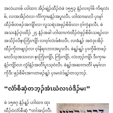
အလဲယၢးစ် ဟါထၢၤ အိၣ်ဖျဲၣ်​ထီၣ်ဝဲ​ဖဲ ၁၅၅၃ နံၣ်​လၢ​ဝ့ၢ်ဖိ ကိ​ရ​လဲၤ​
စ်, လၢ​အ​အိၣ်ဝဲ​လၢ ကီၢ်ကၠၢမနံၣ်​အ​ပူၤ​လီၤ. ဟါထၢၤ​မၤလိ ပှၤ​မုၢ်
ထီၣ်ဖိ​တဖၣ်​အကျိာ်​လၢ လူသရဲၤ​အ​ဖၠၣ်စိမိၤ​လၢ ဝ့ၢ်​ကၠဲ​နၤ​လီၤ. ဖဲ​
အသး​နံၣ်​ပှဲၤထီၣ် ၂၄ နံၣ်​အခါ ဟါထၢၤ​ကဲထီၣ်​ဝဲ​ဖၠၣ်စိမိၤ​သရၣ်​လၢ
အ​သိၣ်လိ​ဧ့ၤဘြံၤ​ကျိာ် လၢ​ဝ့ၢ်​လဲးဖ်စံၤ​လီၤ. လၢခံ​န့ၣ် အဝဲ​ဒုးအိၣ်​
ထီၣ်​ကၠိ​တဖျၢၣ်​လၢ ဝ့ၢ်​နိရၢၤဘၢၤ​အ​ပူၤ​လီၤ. ဖဲ​န့ၣ်​န့ၣ် ပှၤ​ကၠိဖိ​တဖၣ်
မၤလိ​သ့​အသး​လၢ ဧ့ၤဘြံၤ​ကျိာ်, ကြံး​ကျိာ်, လဲးတ့ၣ်ကျိာ် ဒီး​ကၠၢမ
နံၣ်​ကျိာ်​လၢ လွံၢ်​နံၣ်​အတီၢ်ပူၤ​သ့ဝဲ​လီၤ. ဖဲ​န့ၣ်​အဆၢ​ကတီၢ် မ့မ့ၢ်​လၢ​
ကၠိ​ဒီး ဖၠၣ်စိမိၤ​အဂၤ​တဖၣ်​န့ၣ် ပှၤ​မၤဝဲ​ဒ်​န့ၣ်​တ​သ့​ဘၣ်.
“လံာ်စီဆှံ​တဘ့ၣ်​အံၤ​ဃံလၤ​ဝဲ​ဒိၣ်မး”
ဖဲ ၁၅၈၇ နံၣ်​န့ၣ် ဟါထၢၤ ထုး​
ထီၣ်ဝဲ​လံာ်စီဆှံ “တၢ်​အၢၣ်လီၤ​