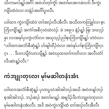
သိး​က​မၤ​ဒ်​န့ၣ်​အဂီၢ် အဝဲ​ပာ်တ့ၢ်​ကွံာ် အ​တၢ်မၤ​အဂၤ​ခဲလၢာ် ဒီး​ကွဲး
ကျိာ်ထံ​ဝဲ​လၢ တနံၣ်​အတီၢ်ပူၤ​လီၤ.
ဟါထၢၤ ကွဲးကျိာ်ထံ​ဝဲ တၢ်​အၢၣ်လီၤ​အီလီၤ အသီ​တ​ကတြူၢ်​လၢ ဧ့ၤ
ဘြံၤ​ကျိာ်​န့ၣ် အကံၢ်အစီ​ဂ့ၤ​ဝဲ​ထဲလဲၣ်. ဖဲ ၁၈၉၁ နံၣ်​န့ၣ် ဖြး ဒၢၤလ့ၣ်
ခၠး လၢ​အမ့ၢ်​ပှၤ​ကွဲး​လံာ်​လၢ အ​ဃု​သ့ၣ်ညါ​ဧ့ၤဘြံၤ​ကျိာ်​န့ၣ် တဲဝဲ​လၢ–
‘ဟါထၢၤ​အ​လံာ်စီဆှံ​န့ၣ် ပာ်ဖျါ​ထီၣ်ဝဲ​လၢ အဝဲ​နၢ်ပၢၢ်​ဧ့ၤဘြံၤ​ကျိာ်​ဂ့ၤ
ဂ့ၤ . . . ဒီး​တဘျီ​ဝံၤ​တဘျီ​န့ၣ် အဝဲ​ဃုထၢ​တၢ်ကတိၤ​လၢ အ​လီၤတံၢ်​
လီၤဆဲး​န့ၣ်​လီၤ.’
ကဲဘျုး​တုၤလၢ မုၢ်မဆါ​တနံၤ​အံၤ
ဟါထၢၤ​အ​လံာ်စီဆှံ​န့ၣ် ပှၤ​တ​ပှ့ၤ​ဝဲ​အါအါ​ဘၣ်​အဃိ အဝဲ​တန့ၢ်ဘၣ်​
စ့​အါအါ​ဘၣ်. ဘၣ်ဆၣ် အ​တၢ်မၤ​န့ၣ် အရ့ဒိၣ်​ဒီး​ကဲဘျုး​ဝဲ​တုၤလၢ
မုၢ်မဆါ​တနံၤ​အံၤ​လီၤ. အဒိ အဝဲ​ကွဲးကျိာ်ထံ တၢ်​အၢၣ်လီၤ​အီလီၤ​