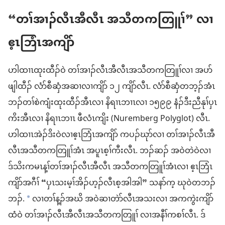
“တၢ်​အၢၣ်လီၤ​အီလီၤ အသီ​တ​ကတြူၢ်” လၢ​
ဧ့ၤဘြံၤ​အကျိာ်
ဟါထၢၤ​ထုးထီၣ်​ဝဲ တၢ်​အၢၣ်လီၤ​အီလီၤ​အသီ​တ​ကတြူၢ်​လၢ အ​ပာ်
ဖျါ​ထီၣ် လံာ်စီဆှံ​အဆၢ​လၢ​ကျိာ် ၁၂ ကျိာ်​လီၤ. လံာ်စီဆှံ​တဘ့ၣ်​အံၤ
ဘၣ်​တၢ်​စဲကျံး​ထုးထီၣ်​အီၤ​လၢ နိရၢၤဘၢၤ​လၢ ၁၅၉၉ နံၣ်​ဒီး​ညီနုၢ်​ပှၤ​
ကိး​အီၤ​လၢ နိရၢၤဘၢၤ ဖီ​လံၤ​ကျိး (Nuremberg Polyglot) လီၤ.
ဟါထၢၤ​အဲၣ်ဒိးဝဲ​လၢ​ဧ့ၤဘြံၤ​အကျိာ် က​ပၣ်ဃုာ်​လၢ တၢ်​အၢၣ်လီၤ​အီ
လီၤ​အသီ​တ​ကတြူၢ်​အံၤ အ​ပူၤ​စ့ၢ်ကီး​လီၤ. ဘၣ်ဆၣ် အဝဲ​တဲဝဲ​လၢ
ဒ်သိး​က​မၤန့ၢ်​တၢ်​အၢၣ်လီၤ​အီလီၤ အသီ​တ​ကတြူၢ်​အံၤ​လၢ ဧ့ၤဘြံၤ​
ကျိာ်​အဂီၢ် “ပှၤသး​မ့ၢ်​အိၣ်​ဟ့ၣ်လီၤ​စ့​အါအါ” သနာ်က့ ဃုဝဲ​တဘၣ်​
ဘၣ်.
လၢတၢ်န့ၣ်​အဃိ အဝဲ​ဆၢတဲာ်​လီၤအသး​လၢ အ​က​ကွဲးကျိာ်
*
ထံ​ဝဲ တၢ်​အၢၣ်လီၤ​အီလီၤ​အသီ​တ​ကတြူၢ် လၢ​အ​နီၢ်ကစၢ်​လီၤ. ဒ်