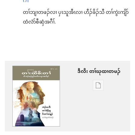
ဂီၢ်
တၢ်ဘျၢ​တဖၣ်​လၢ ပှၤ​သူ​အီၤ​လၢ ဟီၣ်ခိၣ်​သီ တၢ်​ကွဲးကျိာ်
ထံ​လံာ်စီဆှံ​အဂီၢ်.
ဒီ​လိး​​ ​တၢ်​ဃု​ထၢ​တ​ဖၣ်
တၢ်
ဃု
ထၢ
တ
ဖၣ်