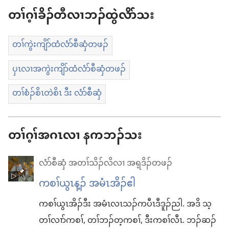
တၢ်ဂ့ၢ်ခိၣ်တီလၢဘၣ်ထွဲလိာ်သး
တၢ်ကွဲးကျိာ်ထံလံာ်စီဆှံတဖၣ်
ပှၤလၢအကွဲးကျိာ်ထံလံာ်စီဆှံတဖၣ်
တၢ်စံၣ်စိၤတဲစိၤ ဒီး လံာ်စီဆှံ
တၢ်ဂ့ၢ်အဂၤလၢ နကဘၣ်သး
လံာ်စီဆှံ အတၢ်သိၣ်လိလၢ အရ့ဒိၣ်တဖၣ်
ကစၢ်​ယွၤ​န့ၣ်​ အ​မံၤ​အိၣ်ဧါ
ကစၢ်​ယွၤ​အိၣ်ဒီး အ​မံၤလၤ​သၣ်ကပီၤ​ဒီဒူၣ်​ညါ. အဒိ သ့
တၢ်လၢာ်​ကစၢ်, တၢ်ဘၣ်တ့​ကစၢ်, ဒီး​ကစၢ်​လီၤ. ဘၣ်ဆၣ်​