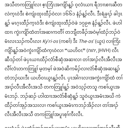
အသီ​တ​ကတြူၢ်​လၢ ဧ့ၤဘြံၤ​အကျိာ်​န့ၣ် ဝ့လံၤယၢၤ ရီဘၢၤစၢၤ​ဆီတ
လဲ​က့ၤဝဲ​ဒီး စဲကျံး​ထုးထီၣ်​ဝဲ​လၢ ၁၆၆၁ နံၣ်​န့ၣ်​လီၤ. ဒီး​ရံခၠၢၣ် ခါဒ့ၤ​
န့ၣ် မၤဂ့ၤ​ထီၣ်​က့ၤဝဲ​ဒီး စဲကျံး​ထုးထီၣ်​ဝဲ​ဖဲ ၁၇၉၈ နံၣ်​န့ၣ်​လီၤ. ဖဲ​ဟါ
ထၢၤ ကွဲးကျိာ်ထံ​တၢ်​အဆၢ​ကတီၢ် တဘျီတခီၣ်​အဝဲ​မ့ၢ်​ထံၣ်ဘၣ်​ဝဲ
မံၤလၤ​သၣ်ကပီၤ​လၢ
Kyʹri·os
(ကစၢ်) ဒီး
The·osʹ
(ယွၤ) လၢ​ကြံး​
ကျိာ်​န့ၣ်​အဝဲ​ကွဲးကျိာ်ထံ​က့ၤဝဲ​လၢ “ယဟိဝၤ” (יהוה, JHVH) လီၤ
ဆီ​ဒၣ်တၢ် ဖဲ​ပှၤ​ယၢၤထီၣ်​လံာ်စီဆှံ​အဆၢ​လၢ တၢ်​အၢၣ်လီၤ​အီလီၤ​အ
လီၢ်လံၤ​တ​ကတြူၢ် မ့တမ့ၢ် ဖဲ​အဝဲ​ဆိကမိၣ်​လၢ​လံာ်စီဆှံ​အဆၢ​န့ၣ်
တဲ​ဘၣ်ဃး​ဒီး ယဟိဝၤ​ယွၤ​န့ၣ်​လီၤ. ပှၤ​အါဂၤ​လၢ​အ​ကွဲးကျိာ်ထံ တၢ်​
အၢၣ်လီၤ​အီလီၤ​အသီ တ​ကတြူၢ်​န့ၣ် အဝဲသ့ၣ်​တ​သူ ကစၢ်​ယွၤ​အ​
မံၤ​ဘၣ်. ဘၣ်ဆၣ် ဟါထၢၤ​အ​လံာ်စီဆှံ​န့ၣ် သူဝဲ​ယွၤ​အ​မံၤ​အဃိ ကဲ
ထီၣ်​တၢ်အုၣ်​အသး​လၢ ကစၢ်​ယွၤ​အ​မံၤ​က​ဘၣ်​အိၣ်​လၢ တၢ်​အၢၣ်
လီၤ​အီလီၤ​အသီ တ​ကတြူၢ်​အ​ပူၤ​စ့ၢ်ကီး​လီၤ.