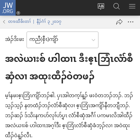
JW.ORG
နုာ်
ဆီ
ဃု
ပာ်​
လီၤ
တ
JW.ORG
ဖျါ​​
တၢးထီခိးတၢ် | နီၣ်ဂံၢ် ၃ ၂၀၁၇
အိး
လဲ
ME
ထီၣ်
အဲၣ်​ဒိး​ဖး
လၢ
လၢ
ကျိာ်
အ
အလဲယၢးစ် ဟါထၢၤ ဒီး​ဧ့ၤဘြံၤ​လံာ်စီ
လၢ
သီ
န
ဆှံ​လၢ အ​ထုးထီၣ်​ဝဲ​တဖၣ်
တ
အဲၣ်
ဘ့ၣ်
ဒိး
မ့ၢ်​န​ဖး​ဧ့ၤဘြံၤ​ကျိာ်​ဘၣ်​ဧါ. ပှၤ​အါတက့ၢ်န့ၣ် ဖး​ဝဲ​တဘၣ်​ဘၣ်. ဘၣ်​
ကွၢ်
သ့ၣ်​သ့ၣ် န​တထံၣ်​ဘၣ်​လံာ်စီဆှံ​လၢ ဧ့ၤဘြံၤ​အကျိာ်​နီတဘျီ​ဘၣ်.
ဘၣ်ဆၣ် ဒ်သိး​န​က​ပာ်လုၢ်​ပာ်ပှ့ၤ လံာ်စီဆှံ​အဂီၢ် ပ​က​မၤလိ​အါထီၣ်
အလဲယၢးစ် ဟါထၢၤ​အဂ့ၢ်​ဒီး ဧ့ၤဘြံၤ​လံာ်စီဆှံ​ခံဘ့ၣ်​လၢ အဝဲ​ထုး
ထီၣ်​ဝဲ​န့ၣ်​လီၤ.