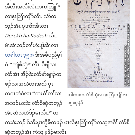
အီလီၤ​အလီၢ်လံၤ​တ​ကတြူၢ်”
လၢ​ဧ့ၤဘြံၤ​ကျိာ်​လီၤ. လံာ်​တ
ဘ့ၣ်​အံၤ ပှၤ​ကိး​အီၤ​လၢ
Derekh ha-Kodesh
လီၤ.
မံၤ​အံၤ​ဘၣ်​တၢ်ဟံးန့ၢ်​အီၤ​လၢ
ယၡါယၤ ၃၅:၈
ဒီး​အခီပညီ​မ့ၢ်
ဝဲ “ကျဲ​စီဆှံ” လီၤ. ခီဖျိ​လၢ
လံာ်​အံၤ အိၣ်ဒီး​လံာ်မဲာ်ဖျၢၣ်​တ
ဖၣ်​လၢ​အ​ဃံလၤ​အဃိ ပှၤ​
တဂၤ​တဲဝဲ​လၢ “ကယဲၢ်​တၢ်​လၢ​
ဟါထၢၤ​အ​လံာ်စီဆှံ​လၢ ဧ့ၤဘြံၤ​ကျိာ်​လၢ
၁၅၈၇ နံၣ်
အ​ဘၣ်ဃး​ဒီး လံာ်စီဆှံ​တဘ့ၣ်​
အံၤ ဃံလၤ​ဝဲ​ဒိၣ်မး​လီၤ.” တ
ကးဒံးဘၣ် ဒ်သိး​ပှၤ​ကၠိဖိ​တဖၣ် မၤလိ​ဧ့ၤဘြံၤ​ကျိာ်​က​သ့​အဂီၢ် လံာ်စီ
ဆှံ​တဘ့ၣ်​အံၤ ကဲဘျုး​ဒိၣ်မး​လီၤ.