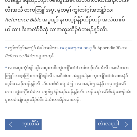
လၢခံ​န့ၣ် ဖဲ​န​ထံၣ်ဘၣ်​ကစၢ်​ယွၤ​အ​မံၤ ယဟိဝၤ​လၢ​တၢ်​အၢၣ်လီၤ​အီ
လီၤ​အသီ တ​ကတြူၢ်​အ​ပူၤ မ့တမ့ၢ် ကွၢ်​တၢ်ဂ့ၢ်​အဘျဲၣ်​လၢ
Reference Bible
အ​ပူၤ​န့ၣ် န​က​သ့ၣ်နီၣ်​ထီၣ်ဘၣ် အလဲယၢးစ်
ဟါထၢၤ ဒီး​အ​လံာ်စီဆှံ လၢ​အ​ထုးထီၣ်​ဝဲ​တဖၣ်​န့ၣ်​လီၤ.
^
ကွၢ်​တၢ်ဂ့ၢ်​အဘျဲၣ် ခံခါ​တခါ​လၢ
ယဃ့းစက့လး ၁၈:၄
ဒီး Appendix 3B လၢ
Reference Bible
အ​ပူၤ​တက့ၢ်.
^
လၢ​အ​ပူၤကွံာ်​န့ၣ် ဖျါ​လၢ​ပှၤ​တနီၤ​ကွဲးကျိာ်ထံ​ဝဲ တၢ်​အၢၣ်လီၤ​အီလီၤ အသီ​တ​က
တြူၢ် လၢ​ဧ့ၤဘြံၤ​အကျိာ်​န့ၣ်​လီၤ. အဒိ စဲမၢၤ အဲခၠူးမါနၢၤ ကွဲးကျိာ်ထံ​ဝဲ​လၢ​အ​နံၣ်
၁၃၆၀ ဃၣ်ဃၣ်​န့ၣ်​လီၤ. ဒီး​အၤစ်ဝီ စရဲၤခဲဖြၢၤ လၢ​အမ့ၢ်​ကၠၢမနံၣ် အ​ပှၤ​ကွဲး​လံာ်​
တဂၤ ကွဲးကျိာ်ထံ​ဝဲ​လၢ ၁၅၆၅ နံၣ်​ဃၣ်ဃၣ်​န့ၣ်​လီၤ. ဘၣ်ဆၣ် လံာ်စီဆှံ​တဖၣ်​အံၤ
ပှၤ​တ​စဲကျံး​ထုးထီၣ်​ဝဲ​ဒီး ခဲအံၤ​တအိၣ်​လၢၤဘၣ်.
က့ၤလီၢ်ခံ
လဲၤလၢညါ