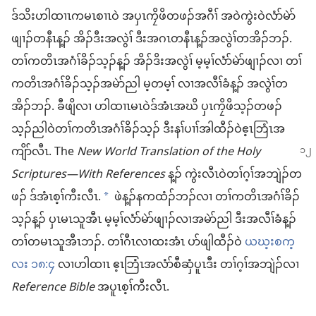
ဒ်သိး​ဟါထၢၤ​က​မၤစၢၤဝဲ အ​ပှၤ​ကၠိဖိ​တဖၣ်​အဂီၢ် အဝဲ​ကွဲးဝဲ​လံာ်မဲာ်
ဖျၢၣ်​တနီၤ​န့ၣ် အိၣ်ဒီး​အလွဲၢ် ဒီး​အဂၤ​တနီၤ​န့ၣ်​အလွဲၢ်​တအိၣ်​ဘၣ်.
တၢ်ကတိၤ​အဂံၢ်​ခိၣ်သ့ၣ်​န့ၣ် အိၣ်​ဒိး​အလွဲၢ် မ့မ့ၢ်​လံာ်မဲာ်ဖျၢၣ်​လၢ တၢ်
ကတိၤ​အဂံၢ်​ခိၣ်သ့ၣ်​အမဲာ်​ညါ မ့တမ့ၢ် လၢ​အလီၢ်​ခံ​န့ၣ် အလွဲၢ်​တ
အိၣ်​ဘၣ်. ခီဖျိ​လၢ ဟါထၢၤ​မၤဝဲ​ဒ်အံၤ​အဃိ ပှၤ​ကၠိဖိ​သ့ၣ်​တဖၣ်
သ့ၣ်ညါ​ဝဲ​တၢ်ကတိၤ​အဂံၢ်​ခိၣ်သ့ၣ် ဒီး​နၢ်ပၢၢ်​အါထီၣ်​ဝဲ​ဧ့ၤဘြံၤ​အ
ကျိာ်​လီၤ. The
New World
Translation of the Holy
Scriptures—With References
န့ၣ် ကွဲးလီၤ​ဝဲ​တၢ်ဂ့ၢ်​အဘျဲၣ်​တ
ဖၣ် ဒ်အံၤ​စ့ၢ်ကီး​လီၤ.
ဖဲ​န့ၣ်​န​က​ထံၣ်ဘၣ်​လၢ တၢ်ကတိၤ​အဂံၢ်​ခိၣ်
*
သ့ၣ်​န့ၣ် ပှၤ​မၤ​သူ​အီၤ မ့မ့ၢ်​လံာ်မဲာ်ဖျၢၣ်​လၢ​အမဲာ်​ညါ ဒီး​အလီၢ်​ခံ​န့ၣ်
တၢ်​တ​မၤ​သူ​အီၤ​ဘၣ်. တၢ်ဂီၤ​လၢ​ထး​အံၤ ပာ်ဖျါ​ထီၣ်ဝဲ
ယဃ့းစက့
လး ၁၈:၄
လၢ​ဟါထၢၤ ဧ့ၤဘြံၤ​အ​လံာ်စီဆှံ​ပူၤ​ဒီး တၢ်ဂ့ၢ်​အဘျဲၣ်​လၢ
Reference Bible
အ​ပူၤ​စ့ၢ်ကီး​လီၤ.