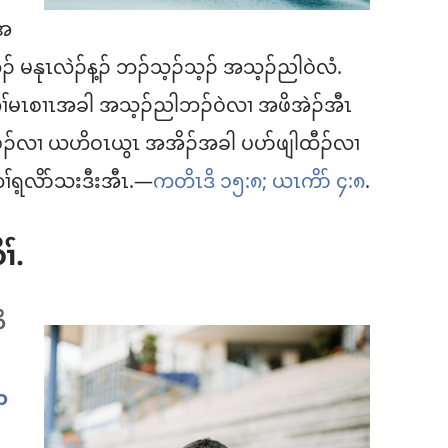
 အ
ၣ်​ မနုၤလဲၣ်န့ၣ်​ ဘၣ်သ့ၣ်သ့ၣ်​ အသ့ၣ်ညါဝဲလံ.
တၢ်မၤစၢၤအခါ အသ့ၣ်ညါဘၣ်ဝဲလၢ အဖိအဲၣ်အီၤ
ထုကဖၣ်လၢ ယဟိဝၤယွၤ အအိၣ်အခါ ပပာ်ဖျါထီၣ်လၢ
ပတၢ်ရ့လိာ်သးဒီးအီၤ.—
ကတိၤဒိ ၁၅:၈;
ယၤကိာ် ၄:၈
.
ၢ်.
ိ
တ