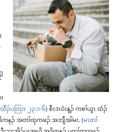
း
ဲ
ညါ
လၢ
းထီၣ်ပတြၢၤ ၂၃:၁-၆
) စီၤဒၤဝံးန့ၣ်​ ကစၢ်ယွၤ ထံၣ်
ဒီးဒိကနၣ်​ အတၢ်ထုကဖၣ်​ အဘျီအါမး. (
မၤတၢ်
ှၤ ဒီးသးအိၣ်ပှၤအဃိ အဒိကနၣ်​ ပတၢ်ထုကဖၣ်.