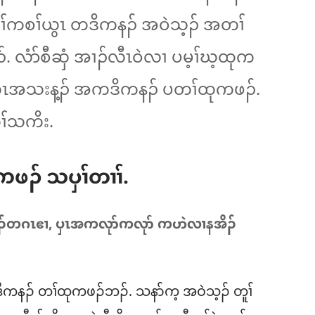
့ၢ်ကစၢ်ယွၤ တဒိကနၣ်​ အဝဲသ့ၣ်​ အတၢ်
်. လံာ်စီဆှံ အၢၣ်လီၤဝဲလၢ ပမ့ၢ်ဃ့ထုက
ွၤအသးန့ၣ်​ အကဒိကနၣ်​ ပတၢ်ထုကဖၣ်.
ွၢ်သကိး.
ဖၣ်​ သပှၢ်တၢၢ်.
ၣ်တဂၤဧၢ, ပှၤအကလုာ်ကလုာ် ကဟဲလၢနအိၣ်
ကနၣ်​ တၢ်ထုကဖၣ်ဘၣ်. သနာ်က့ အဝဲသ့ၣ်​ တူၢ်