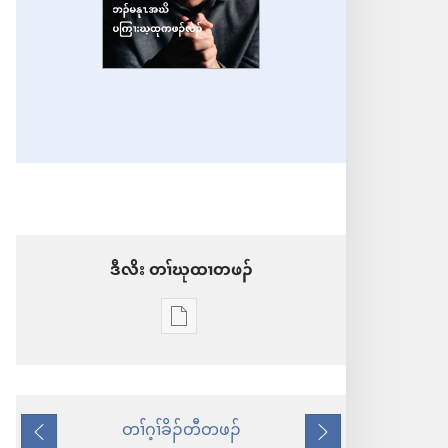
ဒီ​လိး​​ ​တၢ်​ဃု​ထၢ​တ​ဖၣ်
တၢ်
ဃု
ထၢ
တ
တၢ်ဂ့ၢ်ခိၣ်တီတဖၣ်
က့ၤ
လဲၤ