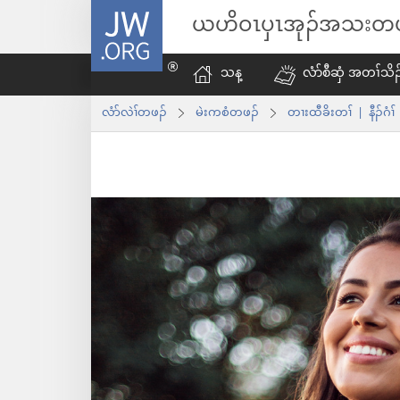
JW.ORG
ယ
ဟိ
ဝၤ
ပှၤ
အုၣ်
အ
သး
တ
သန့
လံာ်စီဆှံ အတၢ်သိ
လံာ်လဲၢ်တဖၣ်
မဲးကစံတဖၣ်​
တၢးထီခိးတၢ် | နီၣ်ဂံၢ