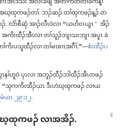
စၢၤအီၤဒ်သိး အလဲၤခီဖျိ အတၢ်ကတီတၢ်ခဲကန့ၢ်
 အဃ့ထုကဖၣ်တၢ်. ဘၣ်ဆၣ်​ တၢ်ထုကဖၣ်န့ၣ်​ တ
ၣ်. လံာ်စီဆှံ အၢၣ်လီၤဝဲလၢ “ယဟိဝၤယွၤ
အိၣ်
a
လၢ အကိးထီၣ်အီၤလၢ တၢ်သူၣ်ဘျၢသးဘျၢ အပူၤ ခဲ
 အတၢ်ကိးပသူထီၣ်လၢ တၢ်မၤစၢၤအဂီၢ်.”—
စံးထီၣ်ပ
နၢ်ဟူဝဲ ပှၤလၢ အဘူၣ်ထီၣ်ဘါထီၣ်အီၤတဖၣ်​
 “သုကကိးထီၣ်ယၤ ဒီးဟဲဃ့ထုကဖၣ်​ လၢယ
ရမံယၤ ၂၉:၁၂
.
့ထုကဖၣ်​ လၢအအိၣ်.