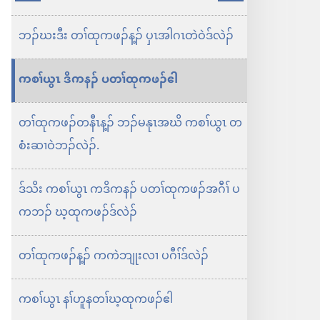
ဖၣ်
လီၢ်
လၢ
လၢ
ဘၣ်ဃးဒီး တၢ်ထုကဖၣ်န့ၣ် ပှၤအါဂၤတဲဝဲဒ်လဲၣ်
ခံ
ညါ
တၢ်
ဒီ
ကစၢ်ယွၤ ဒိကနၣ်​ ပတၢ်ထုကဖၣ်ဧါ
လိး
ဒံၤ
တၢ်ထုကဖၣ်တနီၤန့ၣ်​ ဘၣ်မနုၤအဃိ ကစၢ်ယွၤ တ
ကၠံၤ
စံးဆၢဝဲဘၣ်လဲၣ်.
တၢၤ
ဒ်သိး ကစၢ်ယွၤ ကဒိကနၣ်​ ပတၢ်ထုကဖၣ်အဂီၢ် ပ
လံာ်
ကဘၣ်​ ဃ့ထုကဖၣ်ဒ်လဲၣ်
တ
ဖၣ်
တၢ်ထုကဖၣ်န့ၣ် ကကဲဘျုးလၢ ပဂီၢ်ဒ်လဲၣ်
အ
ဂီၢ်
ကစၢ်ယွၤ နၢ်ဟူနတၢ်ဃ့ထုကဖၣ်ဧါ
တၢး