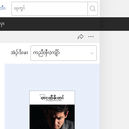
်လီၤ
း
ဃု
ၣ်
ကွၢ်
ပှၤ
ၢ
အ
ီ
တ
အဲၣ်​ဒိး​ဖး
ၣ်