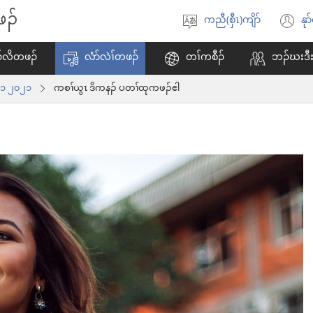
ဖၣ်
ကညီ(စှီၤ)ကျိာ်
နုာ
ဃု​
အိ
ထၢ​
ထီ
ၣ်လိတဖၣ်
လံာ်လဲၢ်တဖၣ်
တၢ်ကစီၣ်
ဘၣ်ဃးဒီး
ကျိာ်
လ
် ၁ ၂၀၂၁
ကစၢ်ယွၤ ဒိကနၣ်​ ပတၢ်ထုကဖၣ်ဧါ
သ
ဘ့