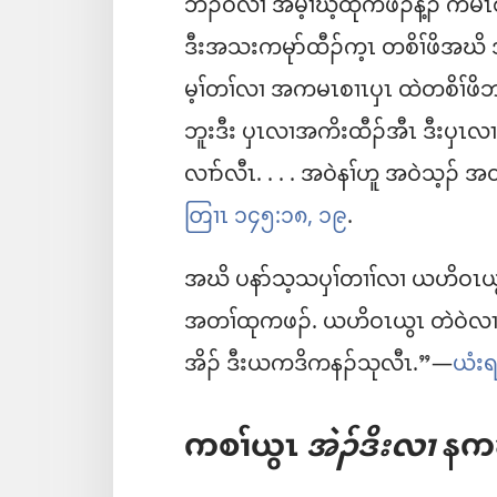
ဘၣ်ဝဲလၢ အမ့ၢ်ဃ့ထုကဖၣ်န့ၣ်​ ကမၤ
ဒီးအသးကမုာ်ထီၣ်က့ၤ တစိၢ်ဖိအဃိ
မ့ၢ်တၢ်လၢ အကမၤစၢၤပှၤ ထဲတစိၢ်ဖိဘ
ဘူးဒီး ပှၤလၢအကိးထီၣ်အီၤ ဒီးပှၤ
လၢာ်လီၤ. . . . အဝဲနၢ်ဟူ အဝဲသ့ၣ်​
တြၢၤ ၁၄၅:၁၈, ၁၉
.
အဃိ ပနာ်သ့သပှၢ်တၢၢ်လၢ ယဟိဝၤယွၤ
အတၢ်ထုကဖၣ်. ယဟိဝၤယွၤ တဲဝဲလၢ
အိၣ်​ ဒီးယကဒိကနၣ်သုလီၤ.”—
ယံး
ကစၢ်ယွၤ
အဲၣ်ဒိးလၢ
နကဃ