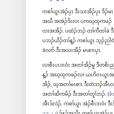
ကစၢ်ယွၤအဲၣ်ပှၤ ဒီးသးအိၣ်ပှၤ ဒိၣ်မး
အဃိ အအဲၣ်ဒိးလၢ ပကဃ့ထုကဖၣ်​
လၢအအိၣ်. ပထံၣ်ဘၣ်​ တၢ်ကီတၢ်ခဲ ဒီ
ပဘၣ်ယိၣ်တၢ်န့ၣ်​ ကစၢ်ယွၤ သ့ၣ်ညါဝ
ခဲလၢာ် ဒီးအသးအိၣ်​ မၤစၢၤပှၤ.
လၢစီၤပၤဒၤဝံး အတၢ်အိၣ်မူ ဒီတစိၤ
န့ၣ်​ အဃ့ထုကဖၣ်လၢ ယဟိဝၤယွၤအ
အိၣ်, ဃ့အတၢ်မၤစၢၤ ဒီးတဲဘၣ်အီၤ
အတၢ်ဆိကမိၣ်​ ဒီးအတၢ်တူၢ်ဘၣ်. (
စံ
အီၤဒ်လဲၣ်. ကစၢ်ယွၤ အဲၣ်စီၤဒၤဝံး 
၁၃:၂၂
) ဒ်န့ၣ်အသိး ကစၢ်ယွၤအဲၣ်ပ