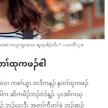
ဒီးအဝဲ ကသုးဘူးအသး ဆူသုအိၣ်လီၤ.”—ယၤကိာ် ၄:၈
ပတၢ်ထုကဖၣ်ဧါ
လၢ ကစၢ်ယွၤ တဒိကနၣ်​ နတၢ်ထုကဖၣ်
အါဂၤ ဆိကမိၣ်ဘၣ်ဝဲဒ်န့ၣ်. ပှၤအါဂၤဃ့
​ ဘၣ်ဃးဒီး အတၢ်ကီတၢ်ခဲ ဘၣ်ဆၣ်​