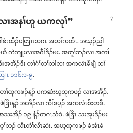
ၢ်လၢအနၢ်ဟူ ယကလုၢ်”
ထါစံးထီၣ်ပတြၢၤတဂၤ အတၢ်ကတိၤ. အသ့ၣ်ညါ
ိ ကဲဘျုးလၢအဂီၢ်ဒိၣ်မး. အတူၢ်ဘၣ်လၢ အတၢ်
 ဒီးအအိၣ်ဒီး တၢ်ဂံၢ်တၢ်ဘါလၢ အကလဲၤခီဖျိ တၢ်
တြၢၤ ၁၁၆:၁-၉
.
ူ ပတၢ်ထုကဖၣ်န့ၣ်​ ပကဆဲးဃ့ထုကဖၣ်​ လၢအအိၣ်.
 ဖဲဒြိၤန့ၣ်​ အအိၣ်လၢ ကီၢ်စပ့ၣ်​ အကလံၤစိးတခီ.
အိၣ်​ ၁၉ နံၣ်တဂၤသံဝဲ. ဖဲဒြိၤ သးအုးဒိၣ်မး
ဘၣ်​ လီၤတံၢ်လီၤဆဲး. အဃ့ထုကဖၣ်​ ခဲအံၤခဲ