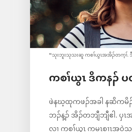
“သုးဘူးသုသးဆူ ကစၢ်ယွၤအအိၣ်တက့ၢ်. 
ကစၢ်ယွၤ ဒိကနၣ်​ 
ဖဲနဃ့ထုကဖၣ်အခါ နဆိကမိၣ်
ဘၣ်န့ၣ်​ အိၣ်တဘျီဘျီဧါ. ပှၤ
လၢ ကစၢ်ယွၤ ကမၤစၢၤအဝဲသ့ၣ်