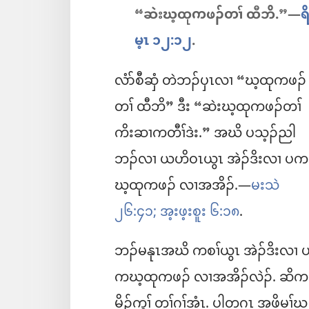
“ဆဲးဃ့ထုကဖၣ်တၢ် ထီဘိ.”—
ရ
မ့ၤ ၁၂:၁၂
.
လံာ်စီဆှံ တဲဘၣ်ပှၤလၢ “ဃ့ထုကဖၣ်
တၢ် ထီဘိ” ဒီး “ဆဲးဃ့ထုကဖၣ်တၢ်
ကိးဆၢကတီၢ်ဒဲး.” အဃိ ပသ့ၣ်ညါ
ဘၣ်လၢ ယဟိဝၤယွၤ အဲၣ်ဒိးလၢ ပက
ဃ့ထုကဖၣ်​ လၢအအိၣ်.—
မးသဲ
၂၆:၄၁;
အ့းဖ့းစူး ၆:၁၈
.
ဘၣ်မနုၤအဃိ ကစၢ်ယွၤ အဲၣ်ဒိးလၢ 
ကဃ့ထုကဖၣ်​ လၢအအိၣ်လဲၣ်. ဆိက
မိၣ်ကွၢ် တၢ်ဂ့ၢ်အံၤ. ပါတဂၤ အဖိမ့ၢ်ဃ့