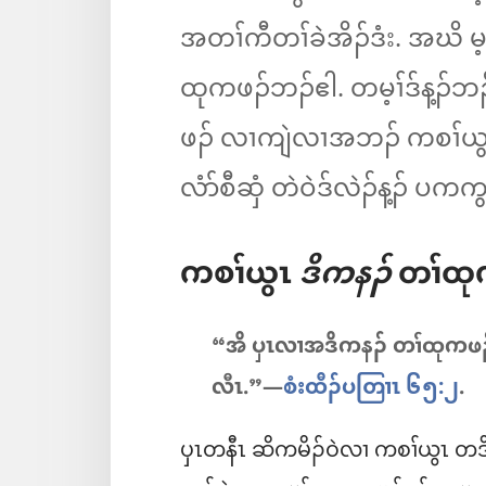
အတၢ်ကီတၢ်ခဲအိၣ်ဒံး. အဃိ မ
ထုကဖၣ်ဘၣ်ဧါ. တမ့ၢ်ဒ်န့ၣ်ဘၣ
ဖၣ်​ လၢကျဲလၢအဘၣ်​ ကစၢ်ယ
လံာ်စီဆှံ တဲဝဲဒ်လဲၣ်န့ၣ်​ ပကက
ကစၢ်ယွၤ
ဒိကနၣ်​
တၢ်ထုက
“အိ ပှၤလၢအဒိကနၣ်​ တၢ်ထုကဖ
လီၤ.”—
စံးထီၣ်ပတြၢၤ ၆၅:၂
.
ပှၤတနီၤ ဆိကမိၣ်ဝဲလၢ ကစၢ်ယွၤ တဒိ