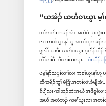
“ယအဲၣ်​ ယဟိဝၤယွၤ မ့
တၢ်ကတိၤတဖၣ်အံၤ အကဲဝဲ ပှၤကွဲး
လၢ ကစၢ်ယွၤ နၢ်ဟူ အတၢ်ထုကဖၣ်အဃ
ရ့လိာ်သးဒီး ယဟိဝၤယွၤ ဂ့ၤဒိၣ်ထီၣ်​
ကိၢ်တၢ်ဂီၤ ဒီးတၢ်သးအုး.—
စံးထီၣ်ပ
ပမ့ၢ်နာ်သပှၢ်တၢၢ်လၢ ကစၢ်ယွၤနၢ်ဟ
ဆိကမိၣ်ကွၢ် ဖဲဒြိၤအတၢ်လဲၤခီဖျိအံၤ.
ခီဖျိလၢ ကါဘၣ်တဲးအဃိ အဖိခွါလၢအသး
အဃိ အတဲဘၣ်​ ကစၢ်ယွၤလၢ အတၢ်တူၢ်