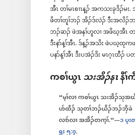
အီၤ တၢ်မၤစၢၤန့ၣ်​ အကသးခုဒိၣ်မး.
ဖိတၢ်တူၢ်ဘၣ်​ အိၣ်ဒ်လဲၣ်​ ဒီးအလိၣ်ဘ
ဘၣ်ဆၣ်​ ဖဲအနၢ်ဟူလၢ အဖိဃ့အီၤ 
ဒီးနာ်န့ၢ်အီၤ. ဒ်န့ၣ်အသိး ဖဲပဃ့
ပနာ်န့ၢ်အီၤ ဒီးပအဲၣ်ဒိး မၤဂ့ၤထီၣ်​ 
ကစၢ်ယွၤ
သးအိၣ်နၤ
နီၢ်ကီ
“မ့ၢ်လၢ ကစၢ်ယွၤ သးအိၣ်သုအဃ
ပာ်ထီၣ်​ သုတၢ်ဘၣ်ယိၣ်ဘၣ်ဘှီခဲ
လၢာ်လၢ အအိၣ်တက့ၢ်.”—
၁ ပ့း
ရူး ၅:၇
.