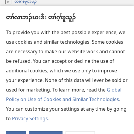
ဂၤ
တ
တၢ်ဂီၤမူတဖၣ်
အ
တ
တ
ဖၣ်
သီ
Videos with Audio Descriptions
ဘ့ၣ်
တၢ်လၢဘၣ်ဃးဒီး တၢ်ဂ့ၢ်ခူသူၣ်
ဖၣ်
တ
ကွၢ်ဃု
ဘ့ၣ်
To provide you with the best possible experience, we
use cookies and similar technologies. Some cookies
တၢ်မၤဘူၣ်တဖၣ်
အိး
are necessary to make our website work and cannot
ထီၣ်
be refused. You can accept or decline the use of
တၢးထီခိးတၢ် ONLINE လံာ်ရိဒၢး
လၢ
အိး
အ
additional cookies, which we use only to improve
ထီၣ်
®
JW Hub
သီ
your experience. None of this data will ever be sold or
အိး
လၢ
တ
ထီၣ်
အ
used for marketing. To learn more, read the
Global
ဘ့ၣ်
လၢ
သီ
Policy on Use of Cookies and Similar Technologies
.
အ
တ
You can customize your settings at any time by going
Copyright
© 2026 Watch Tower Bible and Tract Society of Pennsylvania.
သီ
ဘ့ၣ်
တၢ်ဘျၢလၢနကသူအဂီၢ်
|
နီၢ်ကစၢ်တၢ်ဂ့ၢ်တၢ်ဘျၢ
|
တၢ်လၢဘၣ်ဃးဒီး တၢ်ဂ့ၢ်ခူ
to
Privacy Settings
.
တ
သူၣ်
ကွၢ
ဘ့ၣ်