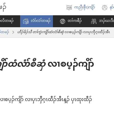
ဖၣ်
ကညီ(စှီၤ)ကျိာ်
နုာ
ဃု​
အိ
ထၢ​
ထီ
ၣ်လိတဖၣ်
လံာ်လဲၢ်တဖၣ်
တၢ်ကစီၣ်
ဘၣ်ဃးဒီး
ကျိာ်
လ
သီတဖၣ်
ဟီၣ်ခိၣ်သီ တၢ်ကွဲးကျိာ်ထံလံာ်စီဆှံ
လၢစပ့ၣ်ကျိာ် လၢပှၤဘှီဂ့ၤထီၣ်အီၤ
သ
ဘ့
ိာ်ထံလံာ်စီဆှံ
လၢစပ့ၣ်ကျိာ်
ၢစပ့ၣ်ကျိာ် လၢပှၤဘှီဂ့ၤထီၣ်အီၤန့ၣ်​ ပှၤထုးထီၣ်