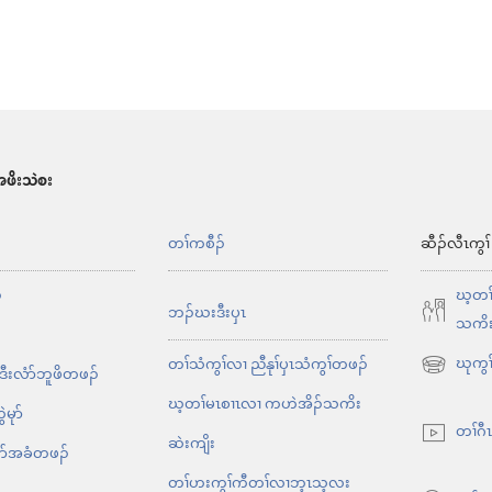
တၢ်
ဂီၤ
မူ
အခါ
ဖိးသဲစး
တၢ်ကစီၣ်
ဆီၣ်လီၤကွၢ်
်
ဃ့တၢ
ဘၣ်ဃးဒီးပှၤ
သကိ
ဃုကွၢ်
တၢ်သံကွၢ်လၢ ညီနုၢ်ပှၤသံကွၢ်တဖၣ်
 ဒီးလံာ်ဘူဖိတဖၣ်
အိး
ဃ့တၢ်မၤစၢၤလၢ ကဟဲအိၣ်သကိး
ထီၣ်
ဲမုာ်
တၢ်ဂီ
လၢ
ဆဲးကျိး
ဲလိာ်အခံတဖၣ်
အ
တၢ်ဟးကွၢ်ကီတၢ်လၢဘ့ၤသ့လး