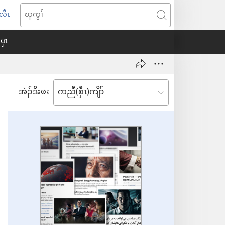
်လီၤ
း
ဃု
ၣ်
ကွၢ်
ပှၤ
ၢ
အ
ီ
တ
အဲၣ်​ဒိး​ဖး
ၣ်