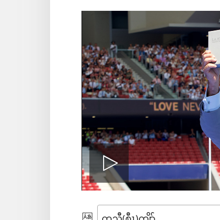
အိး
ထီၣ်
ဃု​