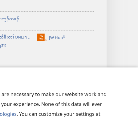
ု
မၤဘူၣ်တဖၣ်
®
ထီခိးတၢ် ONLINE
JW Hub
အိး
ိဒၢး
ထီၣ်
လၢ
အ
သီ
တ
ဘ့ၣ်
es are necessary to make our website work and
your experience. None of this data will ever
nologies
. You can customize your settings at
ၢ်ဘျၢ
|
တၢ်လၢဘၣ်ဃးဒီး တၢ်ဂ့ၢ်ခူသူၣ်