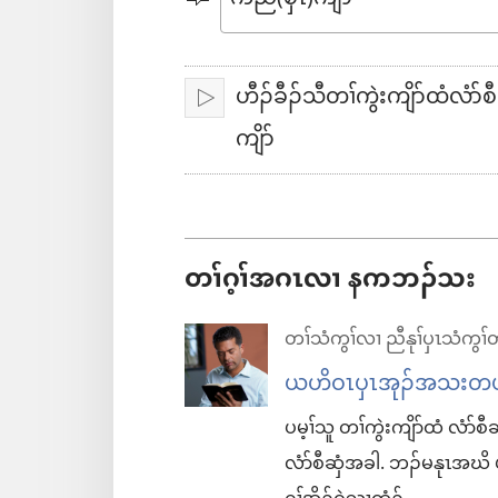
ထၢ​
တၢ်
ကျိာ်
ဟီၣ်ခီၣ်သီတၢ်ကွဲးကျိာ်ထံလံာ်
အိး​
ကျိာ်
ဂီၤ
ထီၣ်
မူ
တၢ်ဂ့ၢ်အဂၤလၢ နကဘၣ်သး
တၢ်သံကွၢ်လၢ ညီနုၢ်ပှၤသံကွၢ
ယဟိဝၤပှၤအုၣ်အသးတဖၣ် 
ပမ့ၢ်သူ တၢ်ကွဲးကျိာ်ထံ လံာ်
လံာ်စီဆှံအခါ. ဘၣ်မနုၤအဃိ