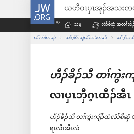
JW.ORG
ယ
ဟိ
ဝၤ
ပှၤ
အုၣ်
အ
သး
တ
သန့
လံာ်စီဆှံ အတၢ်သိ
လံာ်လဲၢ်တဖၣ်
တၢ်ဂ့ၢ်ပိာ်ထွဲလိာ်အခံတဖၣ်
တၢ်ဂ့ၢ်အ
ဟီၣ်ခိၣ်သီ တၢ်ကွဲးကျ
လၢပှၤဘှီဂ့ၤထီၣ်အီၤ
ဟီၣ်ခိၣ်သီ တၢ်ကွဲးကျိာ်ထံလံာ်စီဆှံ
လ
ရၤလီၤအီၤလံ