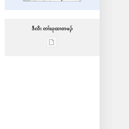
ဒီ​လိး​​ ​တၢ်​ဃု​ထၢ​တ​ဖၣ်
တၢ်
ဃု
ထၢ
တ
ဖၣ်
လၢ
တၢ်
ဒီ
လိး