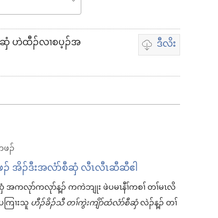
စီဆှံ ဟဲထီၣ်လၢစပ့ၣ်အ
ဒီလိး
တၢ်
ဃု
ထၢ
တ
ဖၣ်
ဖဲ
်တဖၣ်
တၢ်
အိၣ်ဒီးအလံာ်စီဆှံ လီၤလီၤဆီဆီဧါ
ဒီ
စီဆှံ အကလုာ်ကလုာ်န့ၣ် ကကဲဘျုး ဖဲပမၤနီၢ်ကစၢ် တၢ်မၤလိ
လိး
 ပကြၢးသူ
ဟီၣ်ခိၣ်သီ တၢ်ကွဲးကျိာ်ထံလံာ်စီဆှံ
လဲၣ်န့ၣ် တၢ်