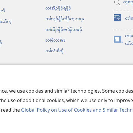
သီ
ကွၢ်ဃ
တ
တၢ်​အိၣ်ဖှိၣ်​ရိဖှိၣ်
ၤလိ
ဘ့ၣ်
တၢ်
တၢ်သ့ၣ်နီၣ်ထီၣ်က့ၤအမူး
ၤလံာ်က့
အိး
တၢ်အိၣ်ဖှိၣ်ဖးဒိၣ်တဖၣ်
ထီၣ်
တၢး
လၢ
တၢ်ဖံးတၢ်မၤ
ၣ်
အိး
လံာ်ရ
အ
တၢ်လဲၤခီဖျိ
ထီၣ်
သီ
လၢ
တ
အ
ဘ့ၣ်
သီ
တ
ၢတၢ်ကလုၢ်
ဘ့ၣ်
ence, we use cookies and similar technologies. Some cooki
တၢ်ဂဲၤဒိပူနီၢ်နီၢ်
the use of additional cookies, which we use only to improve 
, read the
Global Policy on Use of Cookies and Similar Tech
တၢ်ဘျၢလၢနကသူအဂီၢ်
|
နီၢ်ကစၢ်တၢ်ဂ့ၢ်တ
and Tract Society of Pennsylvania.