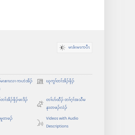
မၤခံးမၤကပီၤ
်မၤစၢၤလၢ ကဟဲအိၣ်
ဃုကွၢ်တၢ်အိၣ်ဖှိၣ်
အိး
း
ထီၣ်
တၢ်အိၣ်ဖှိၣ်ဖးဒိၣ်
တၢ်ပာ်ထီၣ် တၢ်ဂ့ၢ်အသီမ
လၢ
နုၤတဖၣ်လဲၣ်
အ
သီ
ၤမူတဖၣ်
Videos with Audio
တ
Descriptions
ဘ့ၣ်