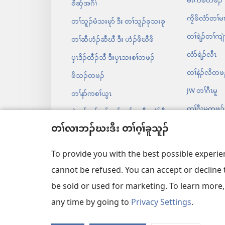
မဲးကစံတဖၣ်​
စီဆှံအဂီၢ်
ကၠိဖိလံာ်တၢ်မ
တၢ်သူၣ်မံသးမုာ် ဒီး တၢ်သူၣ်ခုသးခု
တၢ်ရဲၣ်တၢ်ကျဲ
တၢ်ဆီဟံၣ်ဆီဃီ ဒီး ဟံၣ်ဖိဃီဖိ
လံာ်ရဲၣ်လီၤ
ပှၤဒိၣ်ထီၣ်သီ ဒီးပှၤသးစၢ်တဖၣ်
တၢ်နဲၣ်လိတဖ
ဖိသၣ်တဖၣ်
JW တၢ်ဂီၤမူ
တၢ်နာ်ကစၢ်ယွၤ
တၢ်ဂီၤမူတဖၣ်
စဲအ့ၣ်တၢ်ကူၣ်ဘၣ်ကူၣ်သ့ ဒီး လံာ်စီ
ဆှံ
တၢ်လၢဘၣ်ဃးဒီး တၢ်ဂ့ၢ်ခူသူၣ်
တၢ်သးဝံၣ်
တၢ်စံၣ်စိၤတဲစိၤ ဒီး လံာ်စီဆှံ
တၢ်ဂဲၤဒိပူ လ
To provide you with the best possible experi
တၢ်ဖးလံာ်စီဆှံဒ်
cannot be refused. You can accept or decline 
be sold or used for marketing. To learn more
any time by going to
Privacy Settings
.
Copyright
© 2026 Watch Tower Bible 