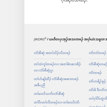
ဂ့ၢ်အိၣ်ဝဲသၢထံၣ်.
®
JW.ORG
/ ယဟိဝၤပှၤအုၣ်အသးတဖၣ် အပှာ်ယဲၤသန့လၢ အ
လံာ်စီဆှံ အတၢ်သိၣ်လိတဖၣ်
လံာ်လဲၢ်တဖၣ်
တၢ်သံကွၢ်တဖၣ်လၢ အတၢ်စံးဆၢအိၣ်
လံာ်စီဆှံတဖၣ
လၢ လံာ်စီဆှံပူၤ
လံာ်တဖၣ်
တၢ်ပာ်ဖျါထီၣ်​ လံာ်စီဆှံအဆၢတဖၣ်​
လံာ်ဘရိၣ်ခၠၣ်
အခီပညီ
လံာ်ဖိ ဒီးလံာ်ကွ
တၢ်မၤလိသကိးလံာ်စီဆှံ
တၢ်ဂ့ၢ်ပိာ်ထွ
တၢ်ပီးတၢ်လီတဖၣ်လၢ တၢ်မၤလိလံာ်