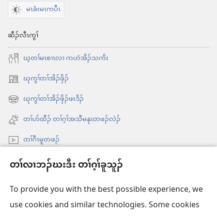
မၤခံးမၤကပီၤ
ဆီၣ်လီၤကွၢ်
ဃ့တၢ်မၤစၢၤလၢ ကဟဲအိၣ်သကိး
ဃုကွၢ်တၢ်အိၣ်ဖှိၣ်
အိး
ထီၣ်
ဃုကွၢ်တၢ်အိၣ်ဖှိၣ်ဖးဒိၣ်
အိး
လၢ
ထီၣ်
တၢ်ပာ်ထီၣ် တၢ်ဂ့ၢ်အသီမနုၤတဖၣ်လဲၣ်
အ
လၢ
သီ
တၢ်ဂီၤမူတဖၣ်
အ
တ
သီ
Videos with Audio Descriptions
ဘ့ၣ်
တၢ်လၢဘၣ်ဃးဒီး တၢ်ဂ့ၢ်ခူသူၣ်
တ
ကွၢ်ဃု
ဘ့ၣ်
To provide you with the best possible experience, we
use cookies and similar technologies. Some cookies
တၢ်မၤဘူၣ်တဖၣ်
အိး