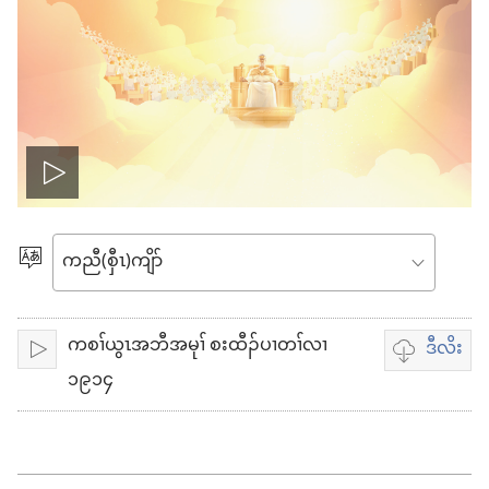
အိး
ထီၣ်
ဃု​
ထၢ​
တၢ်
ကျိာ်
ကစၢ်ယွၤအဘီအမုၢ် စးထီၣ်ပၢတၢ်လၢ
ဒီလိး
ဂီၤ
အိး​
တၢ်
၁၉၁၄
ထီၣ်
ဃု
မူ
ထၢ
တ