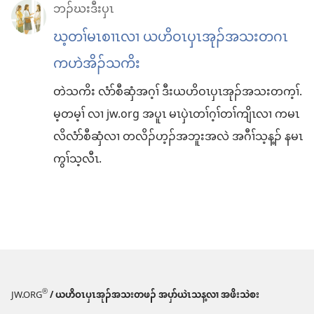
ဘၣ်ဃးဒီးပှၤ
ဃ့တၢ်မၤစၢၤလၢ ယဟိဝၤပှၤအုၣ်အသးတဂၤ
ကဟဲအိၣ်သကိး
တဲသကိး လံာ်စီဆှံအဂ့ၢ် ဒီးယဟိဝၤပှၤအုၣ်အသးတက့ၢ်.
မ့တမ့ၢ် လၢ jw.org အပူၤ မၤပှဲၤတၢ်ဂ့ၢ်တၢ်ကျိၤလၢ ကမၤ
လိလံာ်စီဆှံလၢ တလိၣ်ဟ့ၣ်အဘူးအလဲ အဂီၢ်သ့န့ၣ် နမၤ
ကွၢ်သ့လီၤ.
®
JW.ORG
/ ယဟိဝၤပှၤအုၣ်အသးတဖၣ် အပှာ်ယဲၤသန့လၢ အဖိးသဲစး