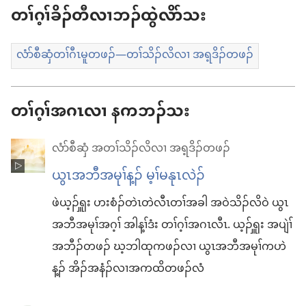
ဖၣ်
တၢ်ဂ့ၢ်ခိၣ်တီလၢဘၣ်ထွဲလိာ်သး
ဖဲ
တၢ်
လံာ်စီဆှံတၢ်ဂီၤမူတဖၣ်—တၢ်သိၣ်လိလၢ အရ့ဒိၣ်တဖၣ်
ဒီ
လိး
တၢ်ဂ့ၢ်အဂၤလၢ နကဘၣ်သး
တၢ်
ဂီၤ
လံာ်စီဆှံ အတၢ်သိၣ်လိလၢ အရ့ဒိၣ်တဖၣ်
မူ
ယွၤ​အဘီ​အမုၢ်​န့ၣ်​ မ့ၢ်​မနုၤ​လဲၣ်
အခါ
ဖဲ​ယ့ၣ်ၡူး ဟး​စံၣ်တဲၤ​တဲလီၤ​တၢ်​အခါ အဝဲ​သိၣ်လိ​ဝဲ ယွၤ​
အဘီ​အမုၢ်​အဂ့ၢ် အါန့ၢ်ဒံး တၢ်ဂ့ၢ်​အဂၤ​လီၤ. ယ့ၣ်ၡူး အပျဲၢ်​
အဘီၣ်​တဖၣ်​ ဃ့​ဘါ​ထုကဖၣ်​လၢ ယွၤ​အဘီ​အမုၢ်​က​ဟဲ​
န့ၣ်​ အိၣ်​အ​နံၣ်​လၢ​အ​ကထိ​တဖၣ်​လံ