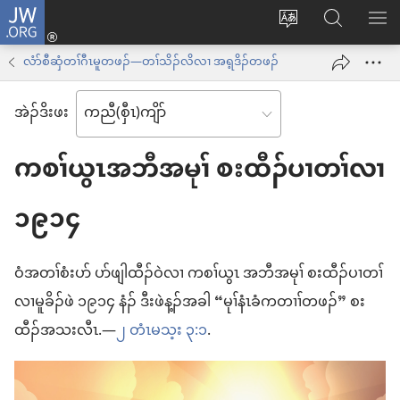
JW.ORG
နုာ်
ဆီ
ဃု
ပာ်​
လီၤ
တ
JW.ORG
ဖျါ​​
လံာ်စီဆှံတၢ်ဂီၤမူတဖၣ်—တၢ်သိၣ်လိလၢ အရ့ဒိၣ်တဖၣ်
အိး
လဲ
ME
ထီၣ်
အဲၣ်​ဒိး​ဖး
လၢ
လၢ
ကျိာ်
အ
ကစၢ်ယွၤအဘီအမုၢ် စးထီၣ်ပၢတၢ်လၢ
လၢ
သီ
န
၁၉၁၄
တ
အဲၣ်
ဘ့ၣ်
ဒိး
ဝံအတၢ်စံးပာ် ပာ်ဖျါထီၣ်ဝဲလၢ ကစၢ်ယွၤ အဘီအမုၢ် စးထီၣ်ပၢတၢ်
ကွၢ်
လၢမူခိၣ်ဖဲ ၁၉၁၄ နံၣ်​ ဒီးဖဲန့ၣ်အခါ “မုၢ်နံၤခံကတၢၢ်တဖၣ်” စး
ထီၣ်အသးလီၤ.—
၂ တံၤမသ့း ၃:၁
.