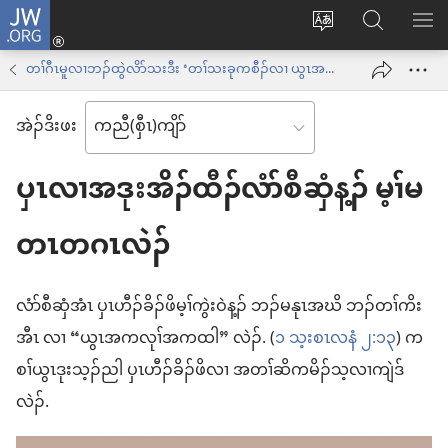
JW.ORG
နုာ်
ဆီ
ဃု
ပာ်​
လီၤ
တ
JW.ORG
ဖျါ​​
တၢ်ဂီၤမူလၢဘၣ်ထွဲလိာ်သးဒီး ‘တၢ်သးခုကစီၣ်လၢ ယွၤအအိၣ်’
အိး
လဲ
ME
ထီၣ်
အဲၣ်​ဒိး​ဖး
လၢ
လၢ
ကျိာ်
အ
ပှၤလၢအဒုးအိၣ်ထီၣ်လံာ်စီဆှံန့ၣ် မ့ၢ်မ
လၢ
သီ
န
တၤတဂၤလဲၣ်
တ
အဲၣ်
ဘ့ၣ်
ဒိး
လံာ်စီဆှံအံၤ ပှၤဟီၣ်ခိၣ်ဖိမ့ၢ်ကွဲးဝဲန့ၣ် ဘၣ်မနုၤအဃိ ဘၣ်တၢ်ကိး
ကွၢ်
အီၤ လၢ “ယွၤအကလုၢ်အကထါ” လဲၣ်. (
၁ သ့းစၤလနံ ၂:၁၃
) က
စၢ်ယွၤဒုးသ့ၣ်ညါ ပှၤဟီၣ်ခိၣ်ဖိလၢ အတၢ်ဆိကမိၣ်သ့လၢကျဲဒ်
လဲၣ်.