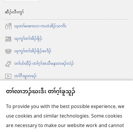
ဆီၣ်လီၤကွၢ်
ဃ့တၢ်မၤစၢၤလၢ ကဟဲအိၣ်သကိး
ဃုကွၢ်တၢ်အိၣ်ဖှိၣ်
အိး
ထီၣ်
ဃုကွၢ်တၢ်အိၣ်ဖှိၣ်ဖးဒိၣ်
အိး
လၢ
ထီၣ်
တၢ်ပာ်ထီၣ် တၢ်ဂ့ၢ်အသီမနုၤတဖၣ်လဲၣ်
အ
လၢ
သီ
တၢ်ဂီၤမူတဖၣ်
အ
တ
သီ
Videos with Audio Descriptions
ဘ့ၣ်
တၢ်လၢဘၣ်ဃးဒီး တၢ်ဂ့ၢ်ခူသူၣ်
တ
ကွၢ်ဃု
ဘ့ၣ်
To provide you with the best possible experience, we
use cookies and similar technologies. Some cookies
တၢ်မၤဘူၣ်တဖၣ်
အိး
are necessary to make our website work and cannot
ထီၣ်