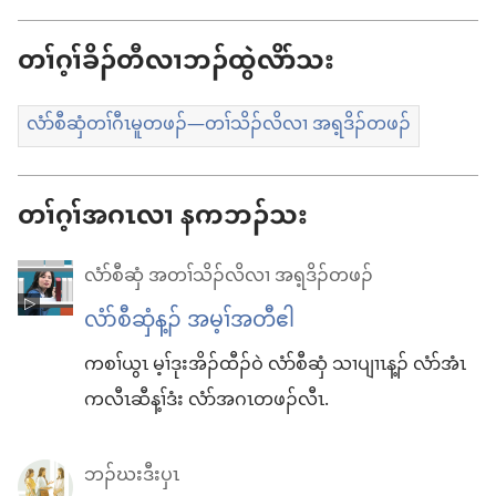
တ
ဖၣ်
တၢ်ဂ့ၢ်ခိၣ်တီလၢဘၣ်ထွဲလိာ်သး
ဖဲ
တၢ်
လံာ်စီဆှံတၢ်ဂီၤမူတဖၣ်—တၢ်သိၣ်လိလၢ အရ့ဒိၣ်တဖၣ်
ဒီ
လိး
တၢ်ဂ့ၢ်အဂၤလၢ နကဘၣ်သး
တၢ်
ဂီၤ
လံာ်စီဆှံ အတၢ်သိၣ်လိလၢ အရ့ဒိၣ်တဖၣ်
မူ
လံာ်စီဆှံ​န့ၣ်​ အမ့ၢ်​အတီ​ဧါ
အခါ
ကစၢ်​ယွၤ မ့ၢ်​ဒုးအိၣ်​ထီၣ်ဝဲ လံာ်စီဆှံ သၢ​ပျၢၤ​န့ၣ်​ လံာ်​အံၤ
က​လီၤဆီ​န့ၢ်ဒံး လံာ်​အဂၤ​တဖၣ်​လီၤ.
ဘၣ်ဃးဒီးပှၤ