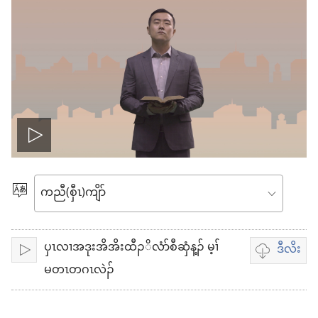
အိး
ထီၣ်
ဃု​
ထၢ​
တၢ်
ကျိာ်
ပှၤလၢအဒုးအိအိးထီၣိလံာ်စီဆှံန့ၣ် မ့ၢ်
ဒီလိး
ဂီၤ
အိး​
တၢ်
မတၤတဂၤလဲၣ်
ထီၣ်
ဃု
မူ
ထၢ