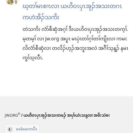
ဃ့တၢ်မၤစၢၤလၢ ယဟိဝၤပှၤအုၣ်အသးတဂၤ
ကဟဲအိၣ်သကိး
တဲသကိး လံာ်စီဆှံအဂ့ၢ် ဒီးယဟိဝၤပှၤအုၣ်အသးတက့ၢ်.
မ့တမ့ၢ် လၢ jw.org အပူၤ မၤပှဲၤတၢ်ဂ့ၢ်တၢ်ကျိၤလၢ ကမၤ
လိလံာ်စီဆှံလၢ တလိၣ်ဟ့ၣ်အဘူးအလဲ အဂီၢ်သ့န့ၣ် နမၤ
ကွၢ်သ့လီၤ.
®
JW.ORG
/ ယဟိဝၤပှၤအုၣ်အသးတဖၣ် အပှာ်ယဲၤသန့လၢ အဖိးသဲစး
မၤခံးမၤကပီၤ