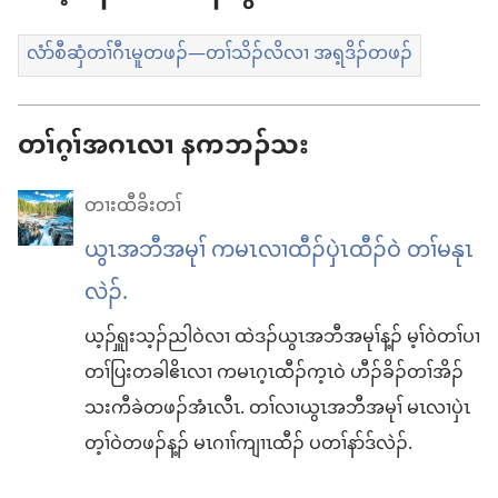
ဖဲ
တၢ်
လံာ်စီဆှံတၢ်ဂီၤမူတဖၣ်—တၢ်သိၣ်လိလၢ အရ့ဒိၣ်တဖၣ်
ဒီ
လိး
တၢ်ဂ့ၢ်အဂၤလၢ နကဘၣ်သး
တၢ်
ဂီၤ
တၢးထီခိးတၢ်
မူ
ယွၤအဘီအမုၢ် ကမၤလၢထီၣ်ပှဲၤထီၣ်ဝဲ တၢ်မနုၤ
အခါ
လဲၣ်.
ယ့ၣ်ၡူးသ့ၣ်ညါဝဲလၢ ထဲဒၣ်ယွၤအဘီအမုၢ်န့ၣ် မ့ၢ်ဝဲတၢ်ပၢ
တၢ်ပြးတခါဧိၤလၢ ကမၤဂ့ၤထီၣ်က့ၤဝဲ ဟီၣ်ခိၣ်တၢ်အိၣ်
သးကီခဲတဖၣ်အံၤလီၤ. တၢ်လၢယွၤအဘီအမုၢ် မၤလၢပှဲၤ
တ့ၢ်ဝဲတဖၣ်န့ၣ် မၤဂၢၢ်ကျၢၤထီၣ် ပတၢ်နာ်ဒ်လဲၣ်.