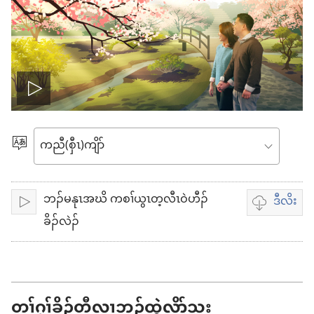
အိး
ထီၣ်
ဃု​
ထၢ​
တၢ်
ကျိာ်
ဘၣ်မနုၤအဃိ ကစၢ်ယွၤတ့လီၤဝဲဟီၣ်
ဒီလိး
ဂီၤ
အိး​
တၢ်
ခိၣ်လဲၣ်
ထီၣ်
ဃု
မူ
ထၢ
တ
ဖၣ်
တၢ်ဂ့ၢ်ခိၣ်တီလၢဘၣ်ထွဲလိာ်သး