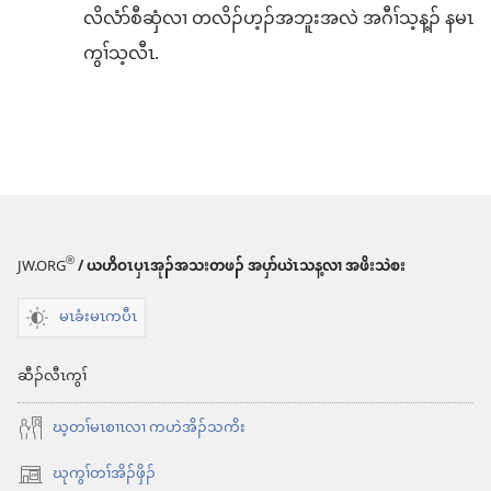
လိလံာ်စီဆှံလၢ တလိၣ်ဟ့ၣ်အဘူးအလဲ အဂီၢ်သ့န့ၣ် နမၤ
ကွၢ်သ့လီၤ.
®
JW.ORG
/ ယဟိဝၤပှၤအုၣ်အသးတဖၣ် အပှာ်ယဲၤသန့လၢ အဖိးသဲစး
မၤခံးမၤကပီၤ
ဆီၣ်လီၤကွၢ်
ဃ့တၢ်မၤစၢၤလၢ ကဟဲအိၣ်သကိး
ဃုကွၢ်တၢ်အိၣ်ဖှိၣ်
အိး