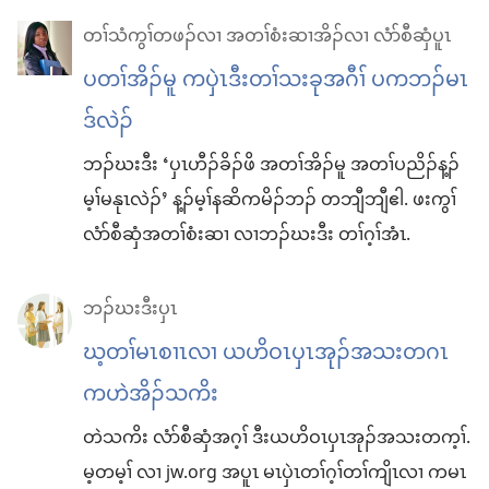
တၢ်သံကွၢ်တဖၣ်လၢ အတၢ်စံးဆၢအိၣ်လၢ လံာ်စီဆှံပူၤ
ပတၢ်အိၣ်မူ ကပှဲၤဒီးတၢ်သးခုအဂီၢ် ပကဘၣ်မၤ
ဒ်လဲၣ်
ဘၣ်ဃးဒီး ‘ပှၤဟီၣ်ခိၣ်ဖိ အတၢ်အိၣ်မူ အတၢ်ပညိၣ်န့ၣ်​
မ့ၢ်မနုၤလဲၣ်’ န့ၣ်မ့ၢ်နဆိကမိၣ်ဘၣ်​ တဘျီဘျီဧါ. ဖးကွၢ်
လံာ်စီဆှံအတၢ်စံးဆၢ လၢဘၣ်ဃးဒီး တၢ်ဂ့ၢ်အံၤ.
ဘၣ်ဃးဒီးပှၤ
ဃ့တၢ်မၤစၢၤလၢ ယဟိဝၤပှၤအုၣ်အသးတဂၤ
ကဟဲအိၣ်သကိး
တဲသကိး လံာ်စီဆှံအဂ့ၢ် ဒီးယဟိဝၤပှၤအုၣ်အသးတက့ၢ်.
မ့တမ့ၢ် လၢ jw.org အပူၤ မၤပှဲၤတၢ်ဂ့ၢ်တၢ်ကျိၤလၢ ကမၤ