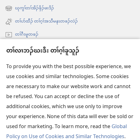
ထီၣ်
ဃုကွၢ်တၢ်အိၣ်ဖှိၣ်ဖးဒိၣ်
အိး
လၢ
ထီၣ်
တၢ်ပာ်ထီၣ် တၢ်ဂ့ၢ်အသီမနုၤတဖၣ်လဲၣ်
အ
လၢ
သီ
တၢ်ဂီၤမူတဖၣ်
အ
တ
သီ
Videos with Audio Descriptions
ဘ့ၣ်
တၢ်လၢဘၣ်ဃးဒီး တၢ်ဂ့ၢ်ခူသူၣ်
တ
ကွၢ်ဃု
ဘ့ၣ်
To provide you with the best possible experience, we
use cookies and similar technologies. Some cookies
တၢ်မၤဘူၣ်တဖၣ်
အိး
are necessary to make our website work and cannot
ထီၣ်
be refused. You can accept or decline the use of
တၢးထီခိးတၢ် ONLINE လံာ်ရိဒၢး
လၢ
အိး
additional cookies, which we use only to improve
အ
ထီၣ်
®
JW Hub
သီ
your experience. None of this data will ever be sold or
အိး
လၢ
တ
ထီၣ်
အ
used for marketing. To learn more, read the
Global
ဘ့ၣ်
လၢ
သီ
Policy on Use of Cookies and Similar Technologies
.