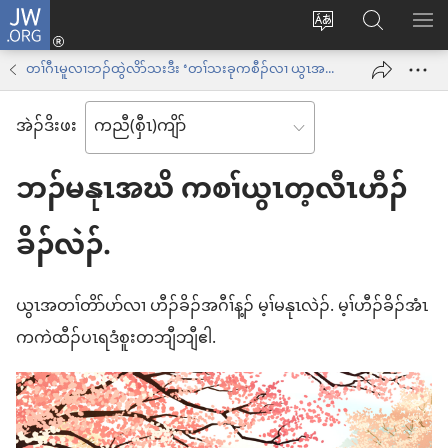
JW.ORG
နုာ်
ဆီ
ဃု
ပာ်​
လီၤ
တ
JW.ORG
ဖျါ​​
တၢ်ဂီၤမူလၢဘၣ်ထွဲလိာ်သးဒီး ‘တၢ်သးခုကစီၣ်လၢ ယွၤအအိၣ်’
အိး
လဲ
ME
ထီၣ်
အဲၣ်​ဒိး​ဖး
လၢ
လၢ
ကျိာ်
အ
ဘၣ်မနုၤအဃိ ကစၢ်ယွၤတ့လီၤဟီၣ်
လၢ
သီ
န
ခိၣ်လဲၣ်.
တ
အဲၣ်
ဘ့ၣ်
ဒိး
ယွၤအတၢ်တိာ်ပာ်လၢ ဟီၣ်ခိၣ်အဂီၢ်န့ၣ် မ့ၢ်မနုၤလဲၣ်. မ့ၢ်ဟီၣ်ခိၣ်အံၤ
ကွၢ်
ကကဲထီၣ်ပၤရဒံစူးတဘျီဘျီဧါ.