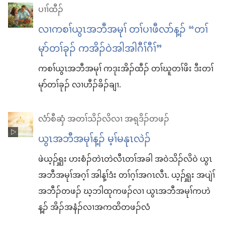
ပၢၢ်ထီၣ်
လၢကစၢ်ယွၤအဘီအမုၢ် တၢ်ပၢဖီလာ်န့ၣ်​ “တၢ်
မုာ်တၢ်ခုၣ်​ ကအိၣ်ဝဲအါအါဂီၢ်ဂီၢ်”
ကစၢ်ယွၤအဘီအမုၢ် ကဒုးအိၣ်ထီၣ်​ တၢ်ဃူတၢ်ဖိး ဒီးတၢ်
မုာ်တၢ်ခုၣ်​ လၢဟီၣ်ခိၣ်ချၢ.
လံာ်စီဆှံ အတၢ်သိၣ်လိလၢ အရ့ဒိၣ်တဖၣ်
ယွၤ​အဘီ​အမုၢ်​န့ၣ်​ မ့ၢ်​မနုၤ​လဲၣ်
ဖဲ​ယ့ၣ်ၡူး ဟး​စံၣ်တဲၤ​တဲလီၤ​တၢ်​အခါ အဝဲ​သိၣ်လိ​ဝဲ ယွၤ​
အဘီ​အမုၢ်​အဂ့ၢ် အါန့ၢ်ဒံး တၢ်ဂ့ၢ်​အဂၤ​လီၤ. ယ့ၣ်ၡူး အပျဲၢ်​
အဘီၣ်​တဖၣ်​ ဃ့​ဘါ​ထုကဖၣ်​လၢ ယွၤ​အဘီ​အမုၢ်​က​ဟဲ​
န့ၣ်​ အိၣ်​အ​နံၣ်​လၢ​အ​ကထိ​တဖၣ်​လံ